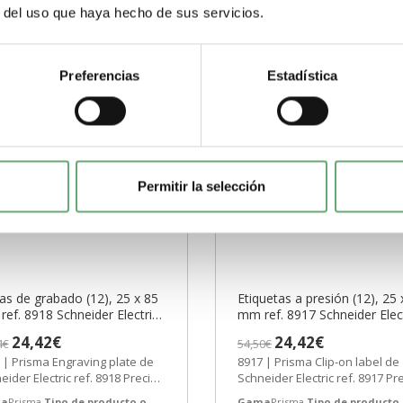
Comprar
Detalles
r del uso que haya hecho de sus servicios.
Preferencias
Estadística
Permitir la selección
as de grabado (12), 25 x 85
Etiquetas a presión (12), 25 
ef. 8918 Schneider Electric
mm ref. 8917 Schneider Elec
AZO 3-6 SEMANAS]
[PLAZO 3-6 SEMANAS]
24,42€
24,42€
4€
54,50€
 | Prisma Engraving plate de
8917 | Prisma Clip-on label de
eider Electric ref. 8918 Precio:
Schneider Electric ref. 8917 Pre
6€ - Oferta con un 59% de...
17,76€ - Oferta con un 59% de..
a
Prisma
Tipo de producto o
Gama
Prisma
Tipo de producto