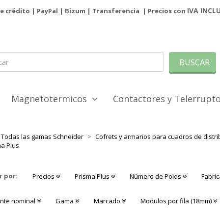
IVA INCL
de crédito | PayPal |
Bizum
|
Transferencia
| Precios con
BUSCAR
Magnetotermicos
Contactores y Telerrup
Todas las gamas Schneider
Cofrets y armarios para cuadros de distri
a Plus
r por:
Precios
Prisma Plus
Número de Polos
Fabri
ente nominal
Gama
Marcado
Modulos por fila (18mm)