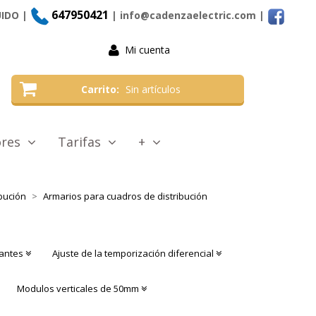
647950421
UIDO |
| info@cadenzaelectric.com
|
Mi cuenta
Carrito
Sin artículos
tores
Tarifas
+
bución
Armarios para cuadros de distribución
cantes
Ajuste de la temporización diferencial
Modulos verticales de 50mm