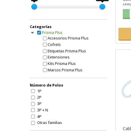
com
-
Categorías
Prisma Plus
Accesorios Prisma Plus
Cofrets
Etiquetas Prisma Plus
Extensiones
Kits Prisma Plus
Marcos Prisma Plus
Otros componentes Prisma
Paneles
Número de Polos
Placas
1P
Puertas
2P
Tapas
3P
Techos Prisma Plus
3P + N
Zocalos Prisma Plus
4P
Otras familias
Cabl