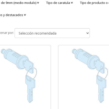
 de 9mm (medio modulo)
Tipo de caratula
Tipo de producto 
s y destacados
Ordenar
enar por:
por