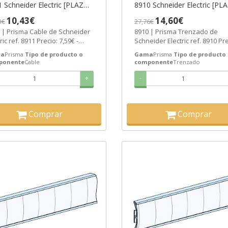
 Schneider Electric [PLAZO
8910 Schneider Electric [PL
 SEMANAS]
3-6 SEMANAS]
10,43€
14,60€
3€
27,76€
 | Prisma Cable de Schneider
8910 | Prisma Trenzado de
ric ref. 8911 Precio: 7,59€ -
Schneider Electric ref. 8910 Pre
ta con un 59% de descuento
10,62€ - Oferta con un 59% de..
a
Prisma
Tipo de producto o
Gama
Prisma
Tipo de producto
ponente
Cable
componente
Trenzado
+
-
Comprar
Comprar