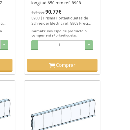
AZO
longitud 650 mm ref. 8908
Schneider Electric [PLAZO 3-6
90,77€
181,60€
SEMANAS]
8908 | Prisma Portaetiquetas de
cio:
Schneider Electric ref. 8908 Precio:
.
66,02€ - Oferta con un 59% de...
 o
Gama
Prisma
Tipo de producto o
componente
Portaetiquetas
+
-
+
Comprar