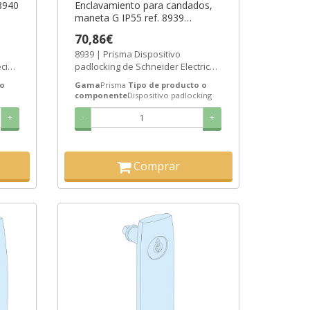
 8940
Enclavamiento para candados,
maneta G IP55 ref. 8939
Schneider Electric [PLAZO 3-6
70,86€
SEMANAS]
8939 | Prisma Dispositivo
cio:
padlocking de Schneider Electric
.
ref. 8939 Precio: 51,53€ - Oferta con
 o
Gama
Prisma
Tipo de producto o
un...
componente
Dispositivo padlocking
+
-
+
Comprar