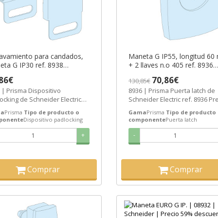
avamiento para candados,
Maneta G IP55, longitud 60
ta G IP30 ref. 8938
+ 2 llaves n.o 405 ref. 8936
eider Electric [PLAZO 3-6
Schneider Electric [PLAZO 3
86€
70,86€
130,85€
ANAS]
SEMANAS]
 | Prisma Dispositivo
8936 | Prisma Puerta latch de
ocking de Schneider Electric
Schneider Electric ref. 8936 Pre
 8938 Precio: 51,53€ - Oferta con
51,53€ - Oferta con un 56% de..
a
Prisma
Tipo de producto o
Gama
Prisma
Tipo de producto
ponente
Dispositivo padlocking
componente
Puerta latch
+
-
Comprar
Comprar