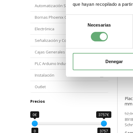
que hayan recopilado a parti
Automatización Siemens
Bornas Phoenix Contact
Selección
Necesarias
de
Electrónica
consentimiento
Señalización y Control Orbis
Cajas Generales Proteccion
Denegar
PLC Arduino Industrial
Instalación
Outlet
Plac
Precios
mm r
[PL
52,0
0€
3757€
8918
Schn
17,7
0
3757
Gam