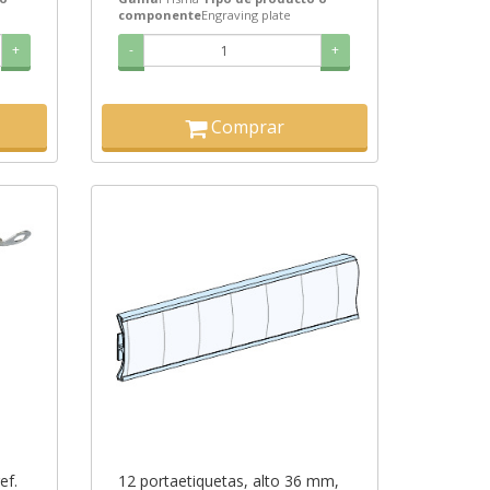
componente
Engraving plate
+
-
+
Comprar
ef.
12 portaetiquetas, alto 36 mm,