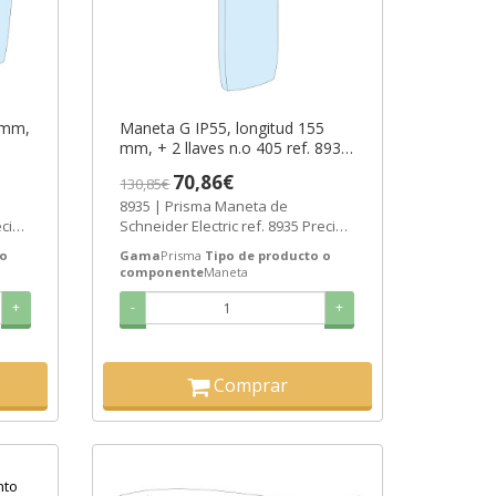
 mm,
Maneta G IP55, longitud 155
mm, + 2 llaves n.o 405 ref. 8935
-6
Schneider Electric [PLAZO 3-6
70,86€
130,85€
SEMANAS]
8935 | Prisma Maneta de
cio:
Schneider Electric ref. 8935 Precio:
.
51,53€ - Oferta con un 56% de...
 o
Gama
Prisma
Tipo de producto o
componente
Maneta
+
-
+
Comprar