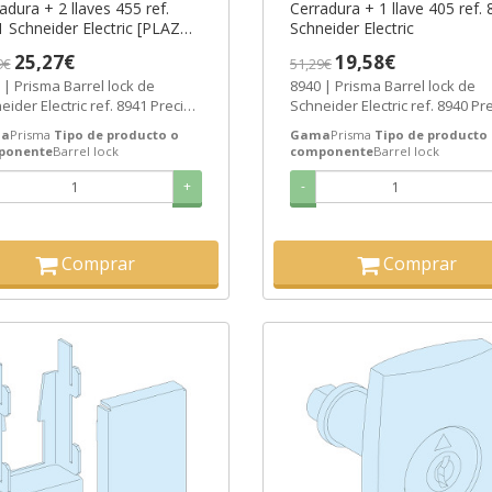
adura + 2 llaves 455 ref.
Cerradura + 1 llave 405 ref.
 Schneider Electric [PLAZO
Schneider Electric
 SEMANAS]
25,27€
19,58€
9€
51,29€
 | Prisma Barrel lock de
8940 | Prisma Barrel lock de
eider Electric ref. 8941 Precio:
Schneider Electric ref. 8940 Pre
8€ - Oferta con un 59% de...
16,18€ - Oferta con un 64% de..
a
Prisma
Tipo de producto o
Gama
Prisma
Tipo de producto
ponente
Barrel lock
componente
Barrel lock
+
-
Comprar
Comprar