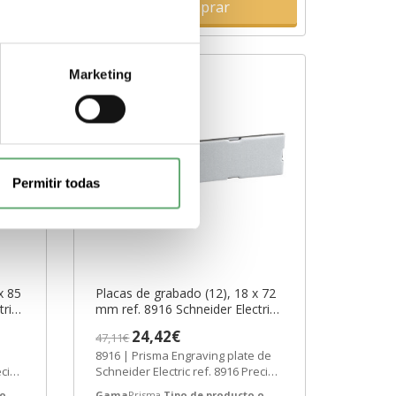
Comprar
Marketing
Permitir todas
x 85
Placas de grabado (12), 18 x 72
tric
mm ref. 8916 Schneider Electric
[PLAZO 3-6 SEMANAS]
24,42€
47,11€
8916 | Prisma Engraving plate de
cio:
Schneider Electric ref. 8916 Precio:
.
17,76€ - Oferta con un 59% de...
 o
Gama
Prisma
Tipo de producto o