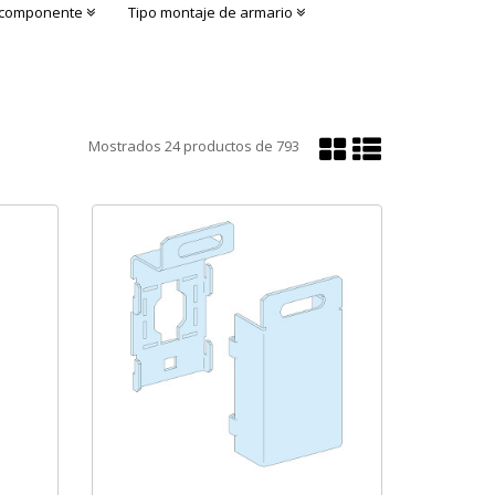
o componente
Tipo montaje de armario
Mostrar
Mostrar
Mostrados
24
productos de
793
en
en
cuadrícula
lista