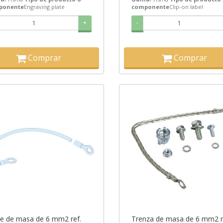
ponente
Engraving plate
componente
Clip-on label
+
-
Comprar
Comprar
e de masa de 6 mm2 ref.
Trenza de masa de 6 mm2 r