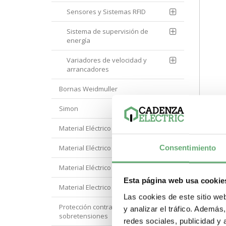
Sensores y Sistemas RFID
Sistema de supervisión de
energía
Variadores de velocidad y
arrancadores
Bornas Weidmuller
Simon
Man
sumi
Material Eléctrico Eaton
8934
130,
3-6
Material Eléctrico Hager
Consentimiento
8934
Schn
49€ 
Material Eléctrico Hyundai
Gam
des
com
Esta página web usa cookie
Material Electrico Legrand
-
Las cookies de este sitio we
Protección contra
y analizar el tráfico. Ademá
sobretensiones
redes sociales, publicidad y