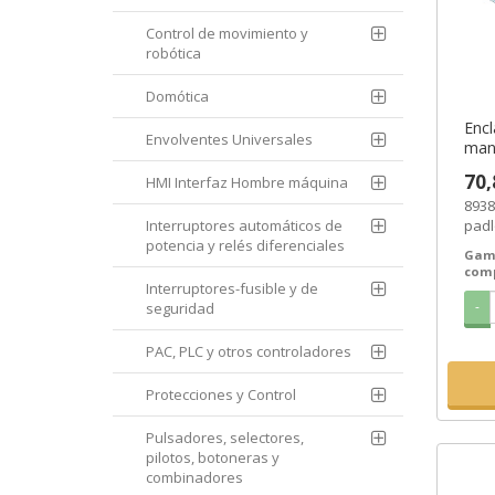
Control de movimiento y
robótica
Domótica
Encl
Envolventes Universales
mane
Schn
70,
HMI Interfaz Hombre máquina
SEM
8938
Interruptores automáticos de
padl
potencia y relés diferenciales
ref.
Gam
un...
com
Interruptores-fusible y de
-
seguridad
PAC, PLC y otros controladores
Protecciones y Control
Pulsadores, selectores,
pilotos, botoneras y
combinadores