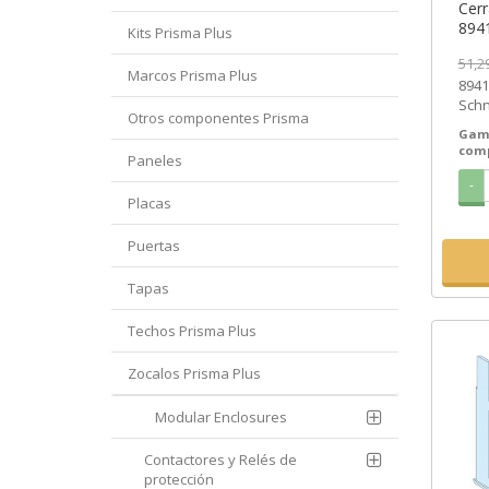
Cerr
8941
Kits Prisma Plus
3-6
51,2
Marcos Prisma Plus
8941
Schn
Otros componentes Prisma
18,3
Gam
com
Paneles
-
Placas
Puertas
Tapas
Techos Prisma Plus
Zocalos Prisma Plus
Modular Enclosures
Contactores y Relés de
protección