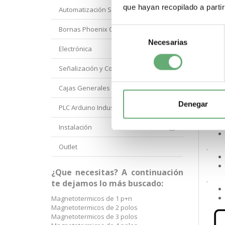
que hayan recopilado a parti
Automatización Siemens
.
Bornas Phoenix Contact
Selección
Necesarias
de
Electrónica
.
consentimiento
Señalización y Control Orbis
.
Cajas Generales Proteccion
Denegar
PLC Arduino Industrial
.
Instalación
Outlet
.
¿Que necesitas? A continuación
.
te dejamos lo más buscado:
Magnetotermicos de 1 p+n
Magnetotermicos de 2 polos
Magnetotermicos de 3 polos