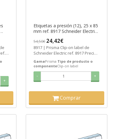
es
Etiquetas a presión (12), 25 x 85
mm ref. 8917 Schneider Electric
[PLAZO 3-6 SEMANAS]
24,42€
54,50€
 de
8917 | Prisma Clip-on label de
ef.
Schneider Electric ref. 8917 Precio:
...
17,76€ - Oferta con un 59% de...
 o
Gama
Prisma
Tipo de producto o
componente
Clip-on label
-
+
+
Comprar