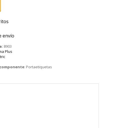
itos
e envío
a:
8903
ma Plus
tric
o componente
:
Portaetiquetas