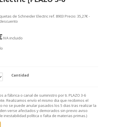
uetas de Schneider Electric ref. 8903 Precio: 35,27€ -
 descuento
€
IVA incluido
do
Cantidad
 a fábrica o canal de suministro por ti. PLAZO 3-6
e. Realizamos envío el mismo dia que recibimos el
o no se puede anular pasados los 5 dias tras realizar la
den verse afectados y demorados sin previo aviso
 inestabilidad política o falta de materias primas.)