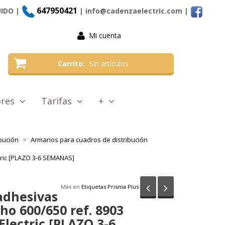
647950421
UIDO |
| info@cadenzaelectric.com
|
Mi cuenta
Carrito
Sin artículos
tores
Tarifas
+
bución
Armarios para cuadros de distribución
tric [PLAZO 3-6 SEMANAS]
Anterior
Siguiente
Más en
Etiquetas Prisma Plus
adhesivas
ho 600/650 ref. 8903
Electric [PLAZO 3-6