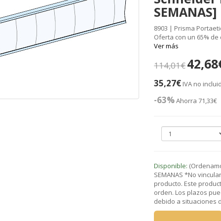
SEMANAS]
8903 | Prisma Portaetiq
Oferta con un 65% de
Ver más
42,68
114,01€
35,27€
IVA no inclui
-63%
Ahorra 71,33€
Disponible:
(Ordenamos
SEMANAS *No vinculant
producto. Este product
orden. Los plazos pue
debido a situaciones de