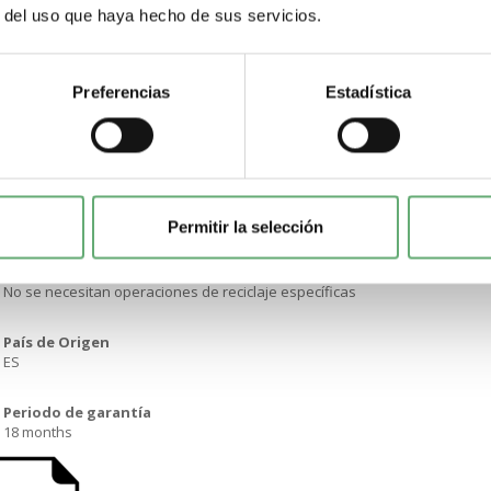
Sí
r del uso que haya hecho de sus servicios.
Información sobre exenciones de RoHS
Sí
Preferencias
Estadística
Normativa de RoHS China
Declaración RoHS China Declaración proactiva de RoHS China (fuera del 
Comunicación ambiental
Perfil ambiental del producto
Permitir la selección
Perfil de circularidad
No se necesitan operaciones de reciclaje específicas
País de Origen
ES
Periodo de garantía
18 months