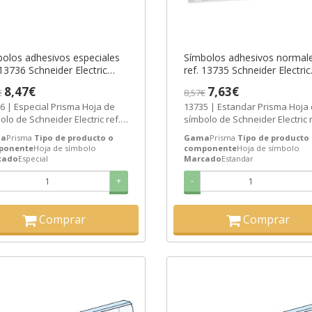
olos adhesivos especiales
Símbolos adhesivos normal
 13736 Schneider Electric
ref. 13735 Schneider Electric
AZO 3-6 SEMANAS]
[PLAZO 3-6 SEMANAS]
8,47€
7,63€
€
8,57€
6 | Especial Prisma Hoja de
13735 | Estandar Prisma Hoja
olo de Schneider Electric ref.
símbolo de Schneider Electric r
 Precio: 6,16€ - Oferta con...
13735 Precio: 5,55€ - Oferta con
a
Prisma
Tipo de producto o
Gama
Prisma
Tipo de producto
ponente
Hoja de símbolo
componente
Hoja de símbolo
cado
Especial
Marcado
Estandar
+
-
Comprar
Comprar