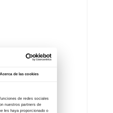
Acerca de las cookies
S UE) Declaración RoHS UE
 funciones de redes sociales
con nuestros partners de
ue les haya proporcionado o