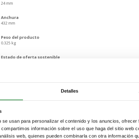
24 mm
Anchura
432 mm
Peso del producto
0.325 kg
Estado de oferta sostenible
Producto Green Premium
Conforme con REACh sin SVHC
Sí
Detalles
Directiva RoHS UE
Cumplimiento proactivo (producto fuera del alcance de la normativa RoH
s
Sin metales pesados tóxicos
b se usan para personalizar el contenido y los anuncios, ofrecer
Sí
s, compartimos información sobre el uso que haga del sitio web 
 análisis web, quienes pueden combinarla con otra información q
Sin mercurio