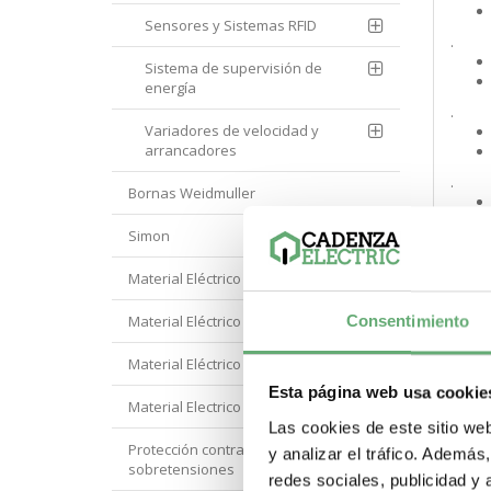
Sensores y Sistemas RFID
.
Sistema de supervisión de
energía
.
Variadores de velocidad y
arrancadores
.
Bornas Weidmuller
Simon
.
Material Eléctrico Eaton
Material Eléctrico Hager
Consentimiento
.
Material Eléctrico Hyundai
.
Esta página web usa cookie
Material Electrico Legrand
Las cookies de este sitio we
Protección contra
y analizar el tráfico. Ademá
.
sobretensiones
redes sociales, publicidad y