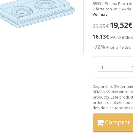
8899 | Prisma Placa de
Oferta con un 56% de
Ver más
19,52€
69,35€
16,13€
IVA no inclui
-72%
Ahorra 49,83€
Disponible:
(Ordenamos
SEMANAS *No vinculant
producto. Este product
orden. Los plazos pue
debido a situaciones de
Comprar