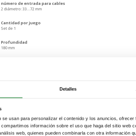
número de entrada para cables
2 diámetro: 33…72 mm
Cantidad por juego
Set de 1
Profundidad
180 mm
Peso del producto
0.44 kg
Color
Blanco - tipo de cable: RAL 9001)
Detalles
Estado de oferta sostenible
Producto Green Premium
s
b se usan para personalizar el contenido y los anuncios, ofrecer
Conforme con REACh sin SVHC
Sí
s, compartimos información sobre el uso que haga del sitio web 
 análisis web, quienes pueden combinarla con otra información q