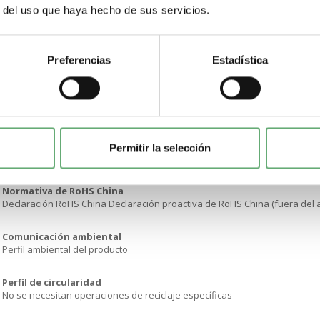
Directiva RoHS UE
r del uso que haya hecho de sus servicios.
Cumplimiento proactivo (producto fuera del alcance de la normativa RoH
Sin metales pesados tóxicos
Preferencias
Estadística
Sí
Sin mercurio
Sí
Información sobre exenciones de RoHS
Permitir la selección
Sí
Normativa de RoHS China
Declaración RoHS China Declaración proactiva de RoHS China (fuera del 
Comunicación ambiental
Perfil ambiental del producto
Perfil de circularidad
No se necesitan operaciones de reciclaje específicas