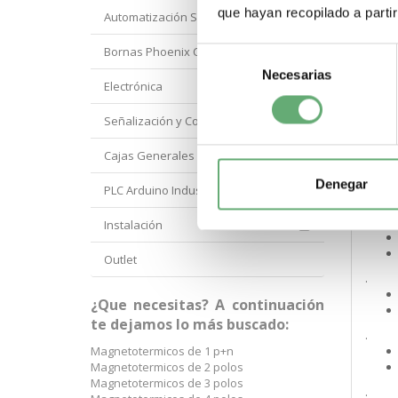
que hayan recopilado a parti
Automatización Siemens
.
Bornas Phoenix Contact
Selección
Necesarias
de
Electrónica
consentimiento
.
Señalización y Control Orbis
Cajas Generales Proteccion
.
Denegar
PLC Arduino Industrial
.
Instalación
Outlet
.
¿Que necesitas? A continuación
te dejamos lo más buscado:
.
Magnetotermicos de 1 p+n
Magnetotermicos de 2 polos
Magnetotermicos de 3 polos
.