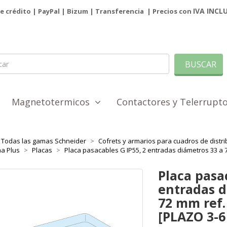
IVA INCL
de crédito | PayPal |
Bizum
|
Transferencia
| Precios con
BUSCAR
Magnetotermicos
Contactores y Telerrup
Todas las gamas Schneider
Cofrets y armarios para cuadros de distri
a Plus
Placas
Placa pasacables G IP55, 2 entradas diámetros 33 a 
Placa pasac
entradas d
72 mm ref.
[PLAZO 3-