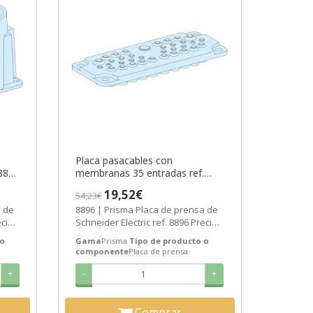
Placa pasacables con
8897
membranas 35 entradas ref.
-6
8896 Schneider Electric [PLAZO
19,52€
54,23€
3-6 SEMANAS]
a de
8896 | Prisma Placa de prensa de
cio:
Schneider Electric ref. 8896 Precio:
.
14,19€ - Oferta con un 56% de...
 o
Gama
Prisma
Tipo de producto o
componente
Placa de prensa
+
-
+
Comprar