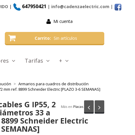
647950421
UIDO |
| info@cadenzaelectric.com
|
Mi cuenta
Carrito
Sin artículos
tores
Tarifas
+
bución
Armarios para cuadros de distribución
72 mm ref. 8899 Schneider Electric [PLAZO 3-6 SEMANAS]
ables G IP55, 2
Anterior
Siguiente
Más en
Placas
iámetros 33 a
 8899 Schneider Electric
6 SEMANAS]