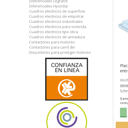
Diferenciales Legrand
Diferenciales Hyundai
Cuadros electricos de superficie
Cuadros electricos de empotrar
Cuadros electricos industriales
Cuadros electricos para vivienda
Cuadros electricos tipo obra
Cuadros electricos de armadura
Contactores para motores
Contactores para carril din
Disyuntores para proteger motores
Plac
ent
ref.
69,3
[PL
8898
Schn
14,1
Gam
com
-