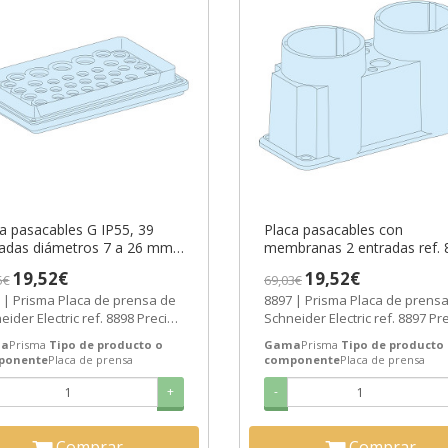
a pasacables G IP55, 39
Placa pasacables con
radas diámetros 7 a 26 mm
membranas 2 entradas ref. 
 8898 Schneider Electric
Schneider Electric [PLAZO 3
19,52€
19,52€
5€
69,03€
AZO 3-6 SEMANAS]
SEMANAS]
 | Prisma Placa de prensa de
8897 | Prisma Placa de prens
eider Electric ref. 8898 Precio:
Schneider Electric ref. 8897 Pre
9€ - Oferta con un 56% de...
14,19€ - Oferta con un 56% de..
a
Prisma
Tipo de producto o
Gama
Prisma
Tipo de producto
ponente
Placa de prensa
componente
Placa de prensa
+
-
Comprar
Comprar