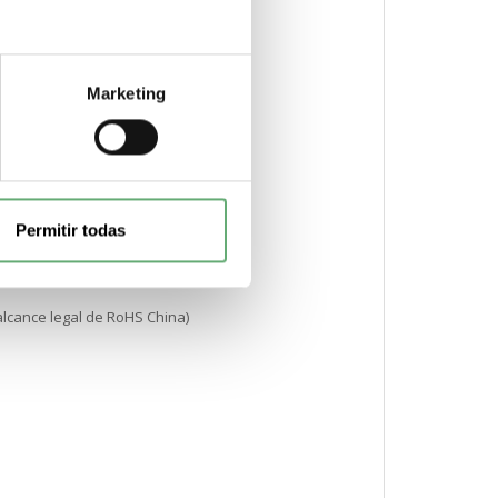
S UE) Declaración RoHS UE
Marketing
Permitir todas
alcance legal de RoHS China)