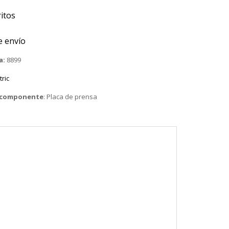
itos
e envío
a:
8899
tric
o componente
:
Placa de prensa