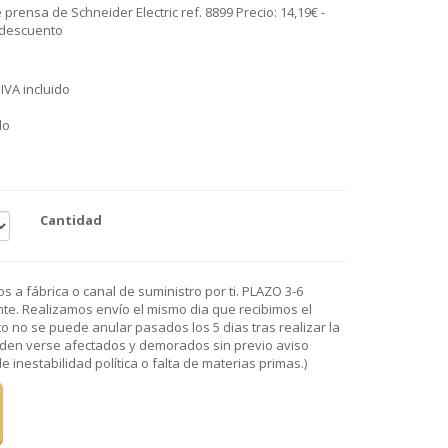
 prensa de Schneider Electric ref. 8899 Precio: 14,19€ -
 descuento
IVA incluido
do
Cantidad
 a fábrica o canal de suministro por ti. PLAZO 3-6
e. Realizamos envío el mismo dia que recibimos el
o no se puede anular pasados los 5 dias tras realizar la
den verse afectados y demorados sin previo aviso
 inestabilidad política o falta de materias primas.)