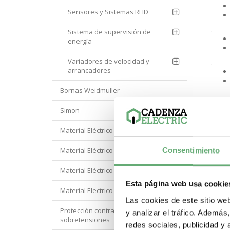
Sensores y Sistemas RFID
.
Sistema de supervisión de
energía
Variadores de velocidad y
.
arrancadores
Bornas Weidmuller
.
Simon
.
Material Eléctrico Eaton
Material Eléctrico Hager
Consentimiento
.
Material Eléctrico Hyundai
Esta página web usa cookie
Material Electrico Legrand
.
Las cookies de este sitio we
Protección contra
y analizar el tráfico. Ademá
sobretensiones
redes sociales, publicidad y
.