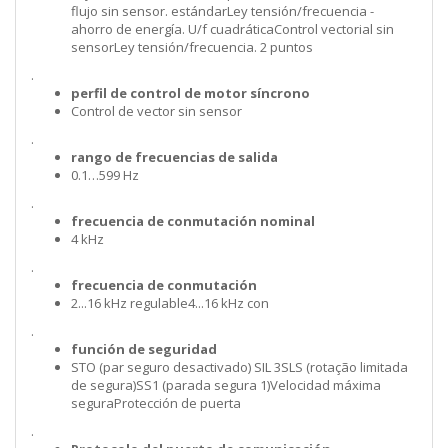
flujo sin sensor. estándarLey tensión/frecuencia -
ahorro de energía. U/f cuadráticaControl vectorial sin
sensorLey tensión/frecuencia. 2 puntos
.
perfil de control de motor síncrono
Control de vector sin sensor
.
rango de frecuencias de salida
0.1…599 Hz
.
frecuencia de conmutación nominal
4 kHz
.
frecuencia de conmutación
2...16 kHz regulable4...16 kHz con
.
función de seguridad
STO (par seguro desactivado) SIL 3SLS (rotação limitada
de segura)SS1 (parada segura 1)Velocidad máxima
seguraProtección de puerta
.