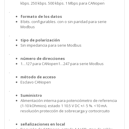
kbps. 250 kbps. 500 kbps. 1 Mbps para CANopen
.
formato de los datos
8 bits. configurables. con o sin paridad para serie
Modbus
.
tipo de polarización
Sin impedancia para serie Modbus
.
número de direcciones
1…127 para CANopen1…247 para serie Modbus
.
método de acceso
Esclavo CANopen
.
Suministro
Alimentación interna para potenciómetro de referencia
(1-10 kOhmios). estado 1 10.5 V DC +/- 5 %. <10 mA.
resolución protección de sobrecarga y cortocircuito
.
señalizaciones en local