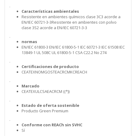
.
Características ambientales
Resistente en ambientes químicos clase 3C3 acorde a
EN/IEC 60721-3-3Resistente en ambientes con polvo
clase 3S2 acorde a EN/IEC 60721-3-3
.
normas
EN/IEC 61800-3 EN/IEC 61800-5-1 IEC 60721-3 IEC 61508 IEC
13849-1 UL 508C UL 61800-5-1 CSA C22.2 No 274
.
Certificaciones de producto
CEATEXNOMGOSTEACRCMKCREACH
.
Marcado
CEATEXULCSAEACRCM ((*))
.
Estado de oferta sostenible
Producto Green Premium
.
Conforme con REACh sin SVHC
Sí