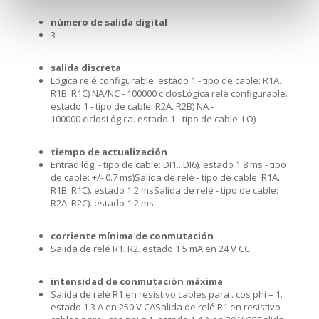
.
número de salida digital
3
.
salida discreta
Lógica relé configurable. estado 1 - tipo de cable: R1A.
R1B. R1C) NA/NC - 100000 ciclosLógica relé configurable.
estado 1 - tipo de cable: R2A. R2B) NA -
100000 ciclosLógica. estado 1 - tipo de cable: LO)
.
tiempo de actualización
Entrad lóg. - tipo de cable: DI1...DI6). estado 1 8 ms - tipo
de cable: +/- 0.7 ms)Salida de relé - tipo de cable: R1A.
R1B. R1C). estado 1 2 msSalida de relé - tipo de cable:
R2A. R2C). estado 1 2 ms
.
corriente mínima de conmutación
Salida de relé R1. R2. estado 1 5 mA en 24 V CC
.
intensidad de conmutación máxima
Salida de relé R1 en resistivo cables para . cos phi = 1.
estado 1 3 A en 250 V CASalida de relé R1 en resistivo