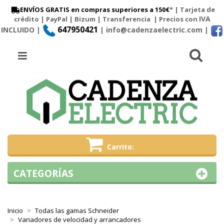
ENVÍOS GRATIS en compras superiores a 150€
* | Tarjeta de
IVA
crédito | PayPal |
Bizum
|
Transferencia
| Precios con
647950421
INCLUIDO |
| info@cadenzaelectric.com
|
Busc
Menú
Carrito
CATEGORÍAS
Inicio
Todas las gamas Schneider
Variadores de velocidad y arrancadores