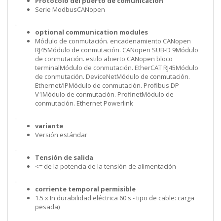
Protocolo del puerto de comunicación
Serie ModbusCANopen
.
optional communication modules
Módulo de conmutación. encadenamiento CANopen
RJ45Módulo de conmutación. CANopen SUB-D 9Módulo
de conmutación. estilo abierto CANopen bloco
terminalMódulo de conmutación. EtherCAT RJ45Módulo
de conmutación. DeviceNetMódulo de conmutación.
Ethernet/IPMódulo de conmutación. Profibus DP
V1Módulo de conmutación. ProfinetMódulo de
conmutación. Ethernet Powerlink
.
variante
Versión estándar
.
Tensión de salida
<= de la potencia de la tensión de alimentación
.
corriente temporal permisible
1.5 x In durabilidad eléctrica 60 s - tipo de cable: carga
pesada)
.