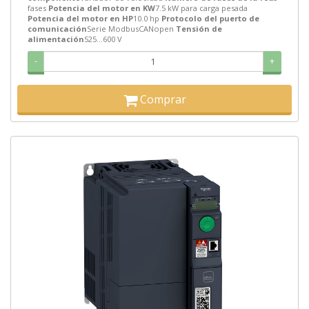
fases
Potencia del motor en KW
7.5 kW para carga pesada
Potencia del motor en HP
10.0 hp
Protocolo del puerto de
comunicación
Serie ModbusCANopen
Tensión de
alimentación
525...600 V
-
+
Comprar