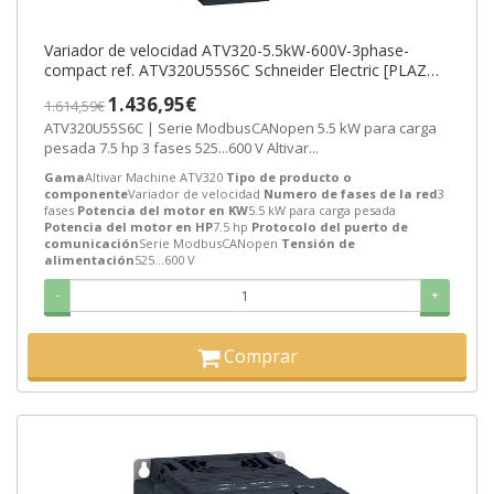
Variador de velocidad ATV320-5.5kW-600V-3phase-
compact ref. ATV320U55S6C Schneider Electric [PLAZO
3-6 SEMANAS]
1.436,95€
1.614,59€
ATV320U55S6C | Serie ModbusCANopen 5.5 kW para carga
pesada 7.5 hp 3 fases 525...600 V Altivar...
Gama
Altivar Machine ATV320
Tipo de producto o
componente
Variador de velocidad
Numero de fases de la red
3
fases
Potencia del motor en KW
5.5 kW para carga pesada
Potencia del motor en HP
7.5 hp
Protocolo del puerto de
comunicación
Serie ModbusCANopen
Tensión de
alimentación
525...600 V
-
+
Comprar