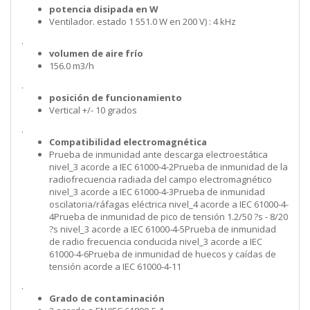
potencia disipada en W
Ventilador. estado 1 551.0 W en 200 V) : 4 kHz
.
volumen de aire frío
156.0 m3/h
.
posición de funcionamiento
Vertical +/- 10 grados
.
Compatibilidad electromagnética
Prueba de inmunidad ante descarga electroestática
nivel_3 acorde a IEC 61000-4-2Prueba de inmunidad de la
radiofrecuencia radiada del campo electromagnético
nivel_3 acorde a IEC 61000-4-3Prueba de inmunidad
oscilatoria/ráfagas eléctrica nivel_4 acorde a IEC 61000-4-
4Prueba de inmunidad de pico de tensión 1.2/50 ?s - 8/20
?s nivel_3 acorde a IEC 61000-4-5Prueba de inmunidad
de radio frecuencia conducida nivel_3 acorde a IEC
61000-4-6Prueba de inmunidad de huecos y caídas de
tensión acorde a IEC 61000-4-11
.
Grado de contaminación