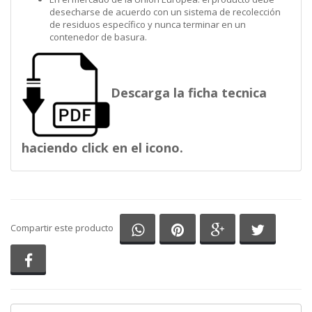
desecharse de acuerdo con un sistema de recolección
de residuos específico y nunca terminar en un
contenedor de basura.
Descarga la ficha tecnica
haciendo click en el icono.
Compartir en Whatsapp
Compartir en Pinterest
Compartir en G
Comparti
Compartir este producto
Compartir en Facebook