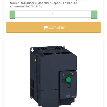
comunicación
Serie ModbusCANopen
Tensión de
alimentación
200...240 V
-
+
Comprar