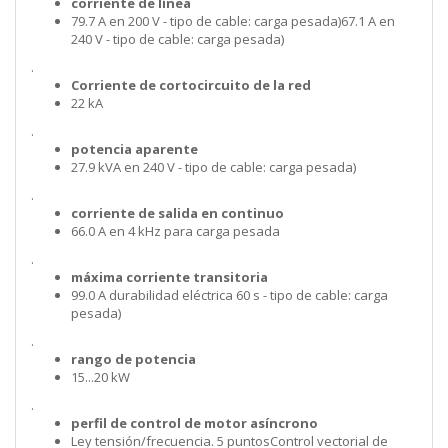
corriente de línea
79.7 A en 200 V - tipo de cable: carga pesada)67.1 A en
240 V - tipo de cable: carga pesada)
.
Corriente de cortocircuito de la red
22 kA
.
potencia aparente
27.9 kVA en 240 V - tipo de cable: carga pesada)
.
corriente de salida en continuo
66.0 A en 4 kHz para carga pesada
.
máxima corriente transitoria
99.0 A durabilidad eléctrica 60 s - tipo de cable: carga
pesada)
.
rango de potencia
15...20 kW
.
perfil de control de motor asíncrono
Ley tensión/frecuencia. 5 puntosControl vectorial de