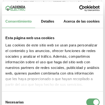
1 +/- 10 V CC. impedancia: 30000 Ohm. impedancia 10
bitsAI3 corriente. estado 1 0...20 mA (o 4-20 mA. x-20 mA.
20-x mA u otros patrones según configuración).
impedancia: 250 Ohm. impedancia 10 bits
Consentimiento
Detalles
Acerca de las cookies
.
número de entrada digital
7
.
Esta página web usa cookies
entrada discreta
Programable (común positivo/común negativo) - tipo de
Las cookies de este sitio web se usan para personalizar
cable: DI1...DI4)24...30 V CC. con PLC niv 1Programable
el contenido y los anuncios, ofrecer funciones de redes
como entrada de pulsos 20 kpps - tipo de cable:
sociales y analizar el tráfico. Además, compartimos
DI5)24...30 V CC. con PLC niv 1Sonda PTC configur. por
conm. - tipo de cable: DI6)24...30 V CCPar de torsión
información sobre el uso que haga del sitio web con
seguro - tipo de cable: STO)24...30 V CC - 1500 Ohm
nuestros partners de redes sociales, publicidad y análisis
.
web, quienes pueden combinarla con otra información
entrada lógica
que les haya proporcionado o que hayan recopilado a
Lógica negativa (fregadero) - tipo de cable: DI1...DI6). > 19
partir del uso que haya hecho de sus servicios.
V (estado 0). < 13 V (estado 0) Lógica positiva (fuente) -
tipo de cable: DI1...DI6). < 5 V (estado 0). > 11 V (estado 0)
.
Selección
número de salida analógica
Necesarias
de
1