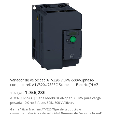
Variador de velocidad ATV320-7.5kW-600V-3phase-
compact ref. ATV320U75S6C Schneider Electric [PLAZO
3-6 SEMANAS]
1.756,28€
1.973,41€
ATV320U75S6C | Serie ModbusCANopen 7.5 kW para carga
pesada 10.0 hp 3 fases 525...600 V Altivar...
Gama
Altivar Machine ATV320
Tipo de producto o
componente
Variador de velocidad
Numero de fases de la red
3