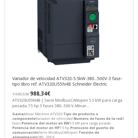
Variador de velocidad ATV320-5.5kW-380...500V-3 fase-
tipo libro ref. ATV320U55N4B Schneider Electric
988,34€
1.565,53€
ATV320U55N4B | Serie ModbusCANopen 5.5 kW para carga
pesada 7.5 hp 3 fases 380...500 V Altivar...
Gama
Altivar Machine ATV320
Tipo de producto o
componente
Variador de velocidad
Numero de fases de la red
3
fases
Potencia del motor en KW
5.5 kW para carga pesada
Potencia del motor en HP
7.5 hp
Protocolo del puerto de
comunicación
Serie ModbusCANopen
Tensión de
alimentación
380...500 V