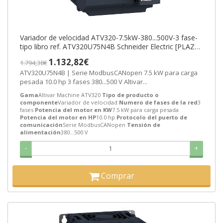
Variador de velocidad ATV320-7.5kW-380...500V-3 fase-
tipo libro ref. ATV320U75N4B Schneider Electric [PLAZO
3-6 SEMANAS]
1.132,82€
1.794,38€
ATV320U75N4B | Serie ModbusCANopen 7.5 kW para carga
pesada 10.0 hp 3 fases 380...500 V Altivar...
Gama
Altivar Machine ATV320
Tipo de producto o
componente
Variador de velocidad
Numero de fases de la red
3
fases
Potencia del motor en KW
7.5 kW para carga pesada
Potencia del motor en HP
10.0 hp
Protocolo del puerto de
comunicación
Serie ModbusCANopen
Tensión de
alimentación
380...500 V
-
+
Comprar