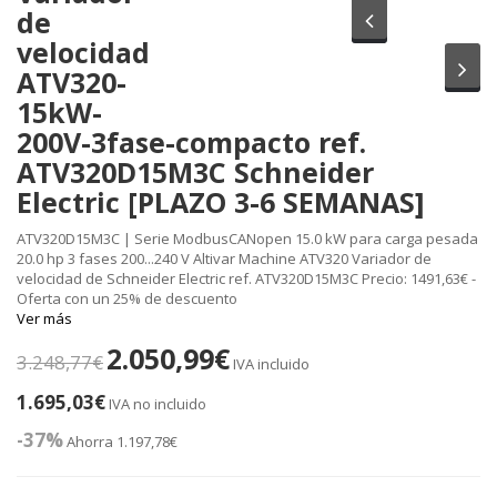
de
Anterior
velocidad
Sig
ATV320-
15kW-
200V-3fase-compacto ref.
ATV320D15M3C Schneider
Electric [PLAZO 3-6 SEMANAS]
ATV320D15M3C | Serie ModbusCANopen 15.0 kW para carga pesada
20.0 hp 3 fases 200...240 V Altivar Machine ATV320 Variador de
velocidad de Schneider Electric ref. ATV320D15M3C Precio: 1491,63€ -
Oferta con un 25% de descuento
Ver más
2.050,99€
3.248,77€
IVA incluido
1.695,03€
IVA no incluido
-37%
Ahorra 1.197,78€