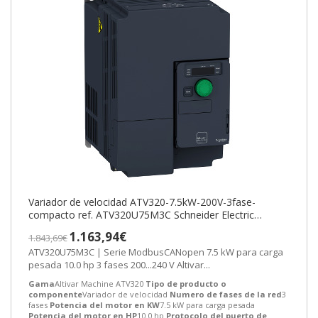
Variador de velocidad ATV320-7.5kW-200V-3fase-
compacto ref. ATV320U75M3C Schneider Electric
[PLAZO 3-6 SEMANAS]
1.163,94€
1.843,69€
ATV320U75M3C | Serie ModbusCANopen 7.5 kW para carga
pesada 10.0 hp 3 fases 200...240 V Altivar...
Gama
Altivar Machine ATV320
Tipo de producto o
componente
Variador de velocidad
Numero de fases de la red
3
fases
Potencia del motor en KW
7.5 kW para carga pesada
Potencia del motor en HP
10.0 hp
Protocolo del puerto de