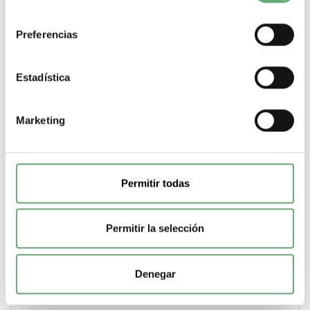
consentimiento
.
tipo de salida analógica
Preferencias
AQ1 corriente configurable por software. estado 1 0...20
mA. impedancia: 800 Ohm. impedancia 10 bitsAQ1
tensión configurable por software. estado 1 0...10 V.
Estadística
impedancia: 470 Ohm. impedancia 10 bits
.
duración de muestreo
Marketing
2 ms - tipo de cable: AI1. AI2. AI3) - entrada analógica2 ms
- tipo de cable: AQ1) - salida analógica
.
precisión
+/- 0.2 % AI1. AI2. AI3 para una temperatura de -10...60 °C
Permitir todas
entrada analógica+/- 0.5 % AI1. AI2. AI3 para una
temperatura de 25 °C entrada analógica+/- 1 ° AQ1 para
una temperatura de 25 °C salida analógica+/- 2 % AQ1
Permitir la selección
para una temperatura de -10...60 °C salida analógica
.
error líneal
Denegar
AI1. AI2. AI3. estado 1 +/-0.2...0.5 % del valor máximo para
entrada analógicaAQ1. estado 1 +/- 0.3 % para salida
analógica