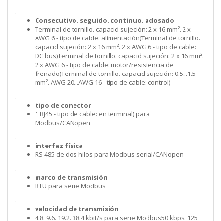
.
Consecutivo. seguido. continuo. adosado
Terminal de tornillo. capacid sujeción: 2 x 16 mm². 2 x
AWG 6 - tipo de cable: alimentación)Terminal de tornillo.
capacid sujeción: 2 x 16 mm². 2 x AWG 6 - tipo de cable:
DC bus)Terminal de tornillo. capacid sujeción: 2 x 16 mm².
2 x AWG 6 - tipo de cable: motor/resistencia de
frenado)Terminal de tornillo. capacid sujeción: 0.5...1.5
mm². AWG 20...AWG 16 - tipo de cable: control)
.
tipo de conector
1 RJ45 - tipo de cable: en terminal) para
Modbus/CANopen
.
interfaz física
RS 485 de dos hilos para Modbus serial/CANopen
.
marco de transmisión
RTU para serie Modbus
.
velocidad de transmisión
4.8. 9.6. 19.2. 38.4 kbit/s para serie Modbus50 kbps. 125