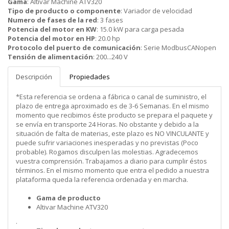
Gama
:
Altivar Machine ATV320
Tipo de producto o componente
:
Variador de velocidad
Numero de fases de la red
:
3 fases
Potencia del motor en KW
:
15.0 kW para carga pesada
Potencia del motor en HP
:
20.0 hp
Protocolo del puerto de comunicación
:
Serie ModbusCANopen
Tensión de alimentación
:
200...240 V
Descripción
Propiedades
*Esta referencia se ordena a fábrica o canal de suministro, el
plazo de entrega aproximado es de 3-6 Semanas. En el mismo
momento que recibimos éste producto se prepara el paquete y
se envía en transporte 24 Horas. No obstante y debido a la
situación de falta de materias, este plazo es NO VINCULANTE y
puede sufrir variaciones inesperadas y no previstas (Poco
probable). Rogamos disculpen las molestias. Agradecemos
vuestra comprensión. Trabajamos a diario para cumplir éstos
términos. En el mismo momento que entra el pedido a nuestra
plataforma queda la referencia ordenada y en marcha.
Gama de producto
Altivar Machine ATV320
.