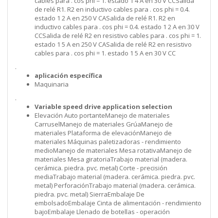
cables para . cos phi = 1. estado 1 4 A en 30 V CCSalida
de relé R1. R2 en inductivo cables para . cos phi = 0.4.
estado 1 2 A en 250 V CASalida de relé R1. R2 en
inductivo cables para . cos phi = 0.4. estado 1 2 A en 30 V
CCSalida de relé R2 en resistivo cables para . cos phi = 1.
estado 1 5 A en 250 V CASalida de relé R2 en resistivo
cables para . cos phi = 1. estado 1 5 A en 30 V CC
.
aplicación específica
Maquinaria
.
Variable speed drive application selection
Elevación Auto portanteManejo de materiales
CarruselManejo de materiales GrúaManejo de
materiales Plataforma de elevaciónManejo de
materiales Máquinas paletizadoras - rendimiento
medioManejo de materiales Mesa rotativaManejo de
materiales Mesa giratoriaTrabajo material (madera.
cerámica. piedra. pvc. metal) Corte - precisión
mediaTrabajo material (madera. cerámica. piedra. pvc.
metal) PerforaciónTrabajo material (madera. cerámica.
piedra. pvc. metal) SierraEmbalaje De
embolsadoEmbalaje Cinta de alimentación - rendimiento
bajoEmbalaje Llenado de botellas - operación