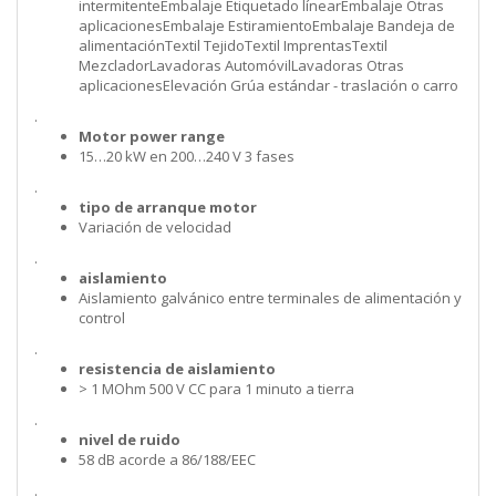
intermitenteEmbalaje Etiquetado línearEmbalaje Otras
aplicacionesEmbalaje EstiramientoEmbalaje Bandeja de
alimentaciónTextil TejidoTextil ImprentasTextil
MezcladorLavadoras AutomóvilLavadoras Otras
aplicacionesElevación Grúa estándar - traslación o carro
.
Motor power range
15…20 kW en 200…240 V 3 fases
.
tipo de arranque motor
Variación de velocidad
.
aislamiento
Aislamiento galvánico entre terminales de alimentación y
control
.
resistencia de aislamiento
> 1 MOhm 500 V CC para 1 minuto a tierra
.
nivel de ruido
58 dB acorde a 86/188/EEC
.