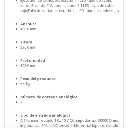
Ejecución de CANopen. estado 1 1 LED - tipo de cable:
verde)Error de CANopen. estado 1 1 LED - tipo de cable:
rojo)Fallo de variador. estado 1 1 LED - tipo de cable: rojo)
.
Anchura
180.0 mm
.
altura
330.0 mm
.
Profundidad
198.0 mm
.
Peso del producto
6.9 kg
.
número de entrada analógica
3
.
tipo de entrada analógica
AI1 tensión. estado 1 0...10 V CC. impedancia: 30000 Ohm.
impedancia 10 bitsAI2 tensión diferencial bipolar. estado