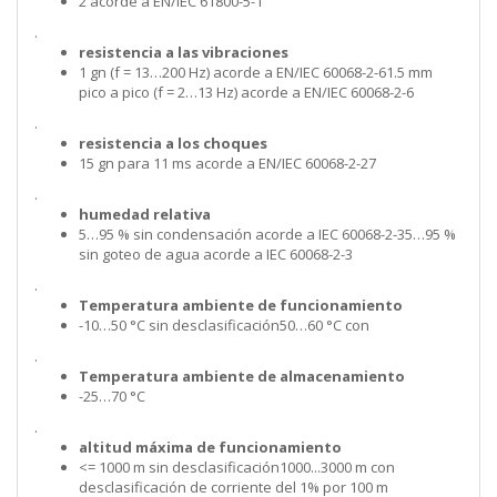
2 acorde a EN/IEC 61800-5-1
.
resistencia a las vibraciones
1 gn (f = 13…200 Hz) acorde a EN/IEC 60068-2-61.5 mm
pico a pico (f = 2…13 Hz) acorde a EN/IEC 60068-2-6
.
resistencia a los choques
15 gn para 11 ms acorde a EN/IEC 60068-2-27
.
humedad relativa
5…95 % sin condensación acorde a IEC 60068-2-35…95 %
sin goteo de agua acorde a IEC 60068-2-3
.
Temperatura ambiente de funcionamiento
-10…50 °C sin desclasificación50…60 °C con
.
Temperatura ambiente de almacenamiento
-25…70 °C
.
altitud máxima de funcionamiento
<= 1000 m sin desclasificación1000...3000 m con
desclasificación de corriente del 1% por 100 m