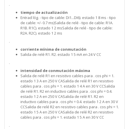
.
tiempo de actualización
Entrad lóg. - tipo de cable: DI1...DI6). estado 1 8 ms - tipo
de cable: +/- 0.7 ms)Salida de relé - tipo de cable: R1A.
R1B. R1C). estado 1 2 msSalida de relé - tipo de cable:
R2A. R2C). estado 1 2 ms
.
corriente mínima de conmutación
Salida de relé R1. R2. estado 1 5 mA en 24 V CC
.
intensidad de conmutación máxima
Salida de relé R1 en resistivo cables para . cos phi = 1.
estado 1 3 A en 250 V CASalida de relé R1 en resistivo
cables para . cos phi = 1. estado 1 4 A en 30 V CCSalida
de relé R1. R2 en inductivo cables para . cos phi = 0.4.
estado 1 2 A en 250 V CASalida de relé R1. R2 en
inductivo cables para . cos phi = 0.4. estado 1 2 A en 30 V
CCSalida de relé R2 en resistivo cables para . cos phi = 1.
estado 1 5 A en 250 V CASalida de relé R2 en resistivo
cables para . cos phi = 1. estado 1 5 A en 30 V CC
.