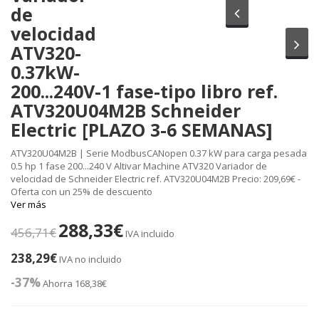
de
Anterior
velocidad
Sig
ATV320-
0.37kW-
200...240V-1 fase-tipo libro ref.
ATV320U04M2B Schneider
Electric [PLAZO 3-6 SEMANAS]
ATV320U04M2B | Serie ModbusCANopen 0.37 kW para carga pesada
0.5 hp 1 fase 200...240 V Altivar Machine ATV320 Variador de
velocidad de Schneider Electric ref. ATV320U04M2B Precio: 209,69€ -
Oferta con un 25% de descuento
Ver más
288,33€
456,71€
IVA incluido
238,29€
IVA no incluido
-37%
Ahorra 168,38€