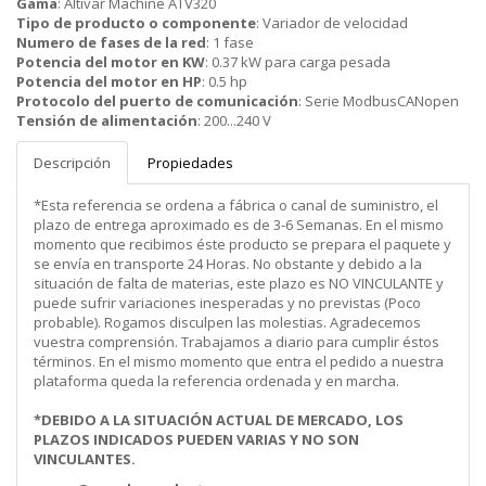
Gama
:
Altivar Machine ATV320
Tipo de producto o componente
:
Variador de velocidad
Numero de fases de la red
:
1 fase
Potencia del motor en KW
:
0.37 kW para carga pesada
Potencia del motor en HP
:
0.5 hp
Protocolo del puerto de comunicación
:
Serie ModbusCANopen
Tensión de alimentación
:
200...240 V
Descripción
Propiedades
*Esta referencia se ordena a fábrica o canal de suministro, el
plazo de entrega aproximado es de 3-6 Semanas. En el mismo
momento que recibimos éste producto se prepara el paquete y
se envía en transporte 24 Horas. No obstante y debido a la
situación de falta de materias, este plazo es NO VINCULANTE y
puede sufrir variaciones inesperadas y no previstas (Poco
probable). Rogamos disculpen las molestias. Agradecemos
vuestra comprensión. Trabajamos a diario para cumplir éstos
términos. En el mismo momento que entra el pedido a nuestra
plataforma queda la referencia ordenada y en marcha.
*DEBIDO A LA SITUACIÓN ACTUAL DE MERCADO, LOS
PLAZOS INDICADOS PUEDEN VARIAS Y NO SON
VINCULANTES.