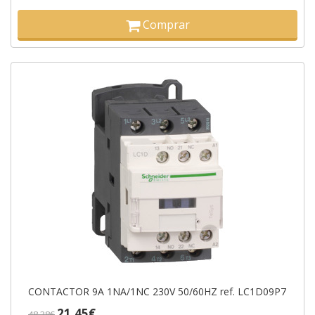
Comprar
CONTACTOR 9A 1NA/1NC 230V 50/60HZ ref. LC1D09P7
21,45€
48,38€