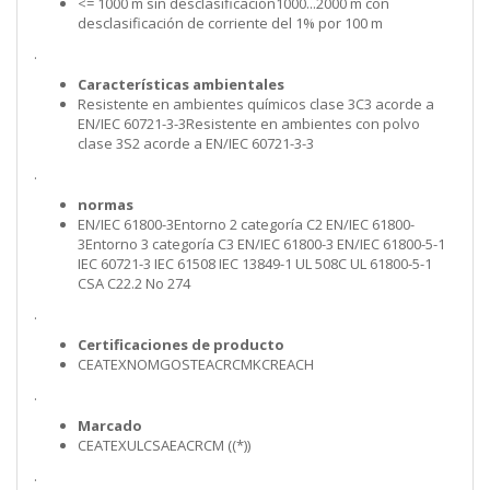
<= 1000 m sin desclasificación1000...2000 m con
desclasificación de corriente del 1% por 100 m
.
Características ambientales
Resistente en ambientes químicos clase 3C3 acorde a
EN/IEC 60721-3-3Resistente en ambientes con polvo
clase 3S2 acorde a EN/IEC 60721-3-3
.
normas
EN/IEC 61800-3Entorno 2 categoría C2 EN/IEC 61800-
3Entorno 3 categoría C3 EN/IEC 61800-3 EN/IEC 61800-5-1
IEC 60721-3 IEC 61508 IEC 13849-1 UL 508C UL 61800-5-1
CSA C22.2 No 274
.
Certificaciones de producto
CEATEXNOMGOSTEACRCMKCREACH
.
Marcado
CEATEXULCSAEACRCM ((*))
.