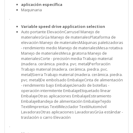
aplicación específica
Maquinaria
.
Variable speed drive application selection
Auto portante ElevaciónCarrusel Manejo de
materialesGrúa Manejo de materialesPlataforma de
elevación Manejo de materialesMáquinas paletizadoras
- rendimiento medio Manejo de materialesMesa rotativa
Manejo de materialesMesa giratoria Manejo de
materialesCorte - precisión media Trabajo material
(madera. cerámica. piedra. pvc. metal)Perforación
Trabajo material (madera. cerámica. piedra. pvc.
metal)Sierra Trabajo material (madera. cerámica. piedra.
pvc. metal)De embolsado EmbalajeCinta de alimentación
- rendimiento bajo EmbalajeLlenado de botellas -
operación intermitente EmbalajeEtiquetado línear
EmbalajeOtras aplicaciones EmbalajeEstiramiento
EmbalajeBandeja de alimentación EmbalajeTejido
TextilImprentas TextilMezclador TextilAutomóvil
LavadorasOtras aplicaciones LavadorasGrúa estándar -
traslación o carro Elevación
.