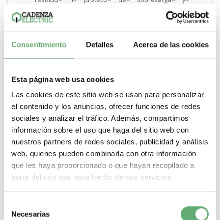
cortocircuito="" li="">
.
señalizaciones en local
Consentimiento
Detalles
Acerca de las cookies
Ejecución de CANopen. estado 1 1 LED - tipo de cable:
verde)Error de CANopen. estado 1 1 LED - tipo de cable:
rojo)Fallo de variador. estado 1 1 LED - tipo de cable:
rojo)Tensión unidad. estado 1 1 LED - tipo de cable: rojo)
Esta página web usa cookies
.
Las cookies de este sitio web se usan para personalizar
Anchura
el contenido y los anuncios, ofrecer funciones de redes
45.0 mm
sociales y analizar el tráfico. Además, compartimos
.
información sobre el uso que haga del sitio web con
altura
nuestros partners de redes sociales, publicidad y análisis
325.0 mm
web, quienes pueden combinarla con otra información
.
que les haya proporcionado o que hayan recopilado a
Profundidad
partir del uso que haya hecho de sus servicios.
245.0 mm
.
Selección
Peso del producto
Necesarias
de
2.4 kg