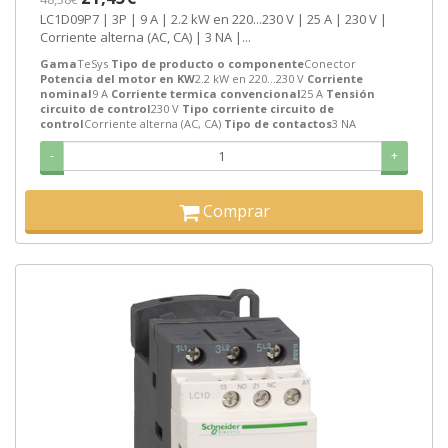
LC1D09P7 | 3P | 9 A | 2.2 kW en 220...230 V | 25 A | 230 V |
Corriente alterna (AC, CA) | 3 NA |...
Gama
TeSys
Tipo de producto o componente
Conector
Potencia del motor en KW
2.2 kW en 220...230 V
Corriente
nominal
9 A
Corriente termica convencional
25 A
Tensión
circuito de control
230 V
Tipo corriente circuito de
control
Corriente alterna (AC, CA)
Tipo de contactos
3 NA
-
+
Comprar