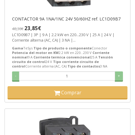
CONTACTOR 9A 1NA/1NC 24V 50/60HZ ref. LC1D09B7
23,85€
48,38€
LC1D09B7 | 3P | 9 A | 2.2 kW en 220...230 V | 25 A | 24 V |
Corriente alterna (AC, CA) | 3 NA |...
Gama
TeSys
Tipo de producto o componente
Conector
Potencia del motor en KW
2.2 kW en 220...230 V
Corriente
nominal
9 A
Corriente termica convencional
25 A
Tensión
circuito de control
24 V
Tipo corriente circuito de
control
Corriente alterna (AC, CA)
Tipo de contactos
3 NA
-
+
Comprar