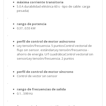
máxima corriente transitoria
5.0 A durabilidad eléctrica 60 s - tipo de cable: carga
pesada)
.
rango de potencia
0.37...0.55 kW
.
perfil de control de motor asíncrono
Ley tensión/frecuencia. 5 puntosControl vectorial de
flujo sin sensor. estándarLey tensión/frecuencia -
ahorro de energía. U/f cuadráticaControl vectorial sin
sensorLey tensión/frecuencia. 2 puntos
.
perfil de control de motor síncrono
Control de vector sin sensor
.
rango de frecuencias de salida
0.1…599 Hz
.