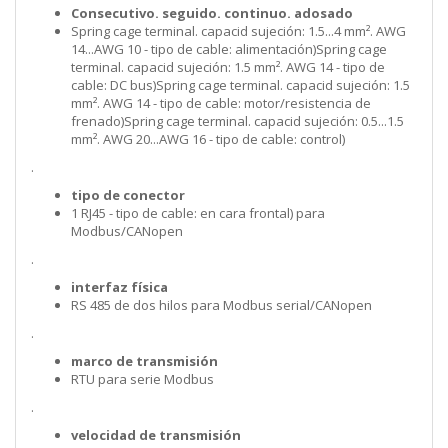
Consecutivo. seguido. continuo. adosado
Spring cage terminal. capacid sujeción: 1.5...4 mm². AWG
14...AWG 10 - tipo de cable: alimentación)Spring cage
terminal. capacid sujeción: 1.5 mm². AWG 14 - tipo de
cable: DC bus)Spring cage terminal. capacid sujeción: 1.5
mm². AWG 14 - tipo de cable: motor/resistencia de
frenado)Spring cage terminal. capacid sujeción: 0.5...1.5
mm². AWG 20...AWG 16 - tipo de cable: control)
.
tipo de conector
1 RJ45 - tipo de cable: en cara frontal) para
Modbus/CANopen
.
interfaz física
RS 485 de dos hilos para Modbus serial/CANopen
.
marco de transmisión
RTU para serie Modbus
.
velocidad de transmisión