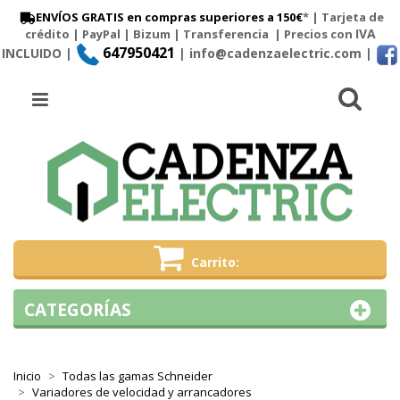
ENVÍOS GRATIS en compras superiores a 150€
* | Tarjeta de
IVA
crédito | PayPal |
Bizum
|
Transferencia
| Precios con
647950421
INCLUIDO |
| info@cadenzaelectric.com
|
Busc
Menú
Carrito
CATEGORÍAS
Inicio
Todas las gamas Schneider
Variadores de velocidad y arrancadores