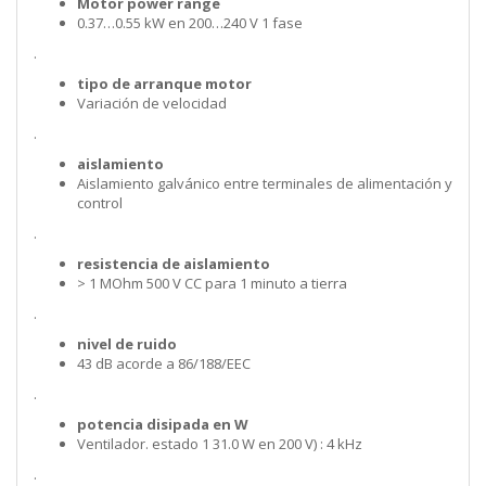
Motor power range
0.37…0.55 kW en 200…240 V 1 fase
.
tipo de arranque motor
Variación de velocidad
.
aislamiento
Aislamiento galvánico entre terminales de alimentación y
control
.
resistencia de aislamiento
> 1 MOhm 500 V CC para 1 minuto a tierra
.
nivel de ruido
43 dB acorde a 86/188/EEC
.
potencia disipada en W
Ventilador. estado 1 31.0 W en 200 V) : 4 kHz
.