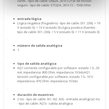
conm. - tipo de cable: DI6)24...30 V CCPar de torsión
seguro - tipo de cable: STO)24...30 V CC - 1500 Ohm
.
entrada lógica
Lógica negativa (fregadero) - tipo de cable: DI1...DI6). > 19
V (estado 0). < 13 V (estado 0) Lógica positiva (fuente) -
tipo de cable: DI1...DI6). < 5 V (estado 0). > 11 V (estado 0)
.
número de salida analógica
1
.
tipo de salida analógica
AQ1 corriente configurable por software. estado 1 0...20
mA. impedancia: 800 Ohm. impedancia 10 bitsAQ1
tensión configurable por software. estado 1 0...10 V.
impedancia: 470 Ohm. impedancia 10 bits
.
duración de muestreo
2 ms - tipo de cable: AI1. AI2. AI3) - entrada analógica2 ms
- tipo de cable: AQ1) - salida analógica