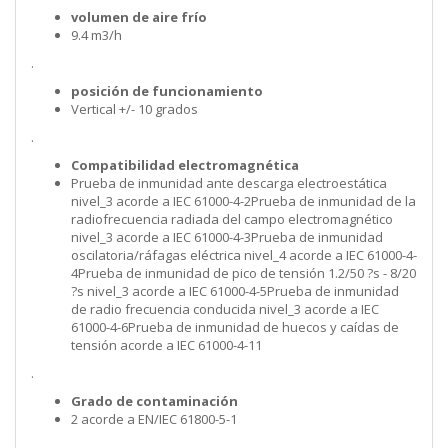
volumen de aire frío
9.4 m3/h
.
posición de funcionamiento
Vertical +/- 10 grados
.
Compatibilidad electromagnética
Prueba de inmunidad ante descarga electroestática
nivel_3 acorde a IEC 61000-4-2Prueba de inmunidad de la
radiofrecuencia radiada del campo electromagnético
nivel_3 acorde a IEC 61000-4-3Prueba de inmunidad
oscilatoria/ráfagas eléctrica nivel_4 acorde a IEC 61000-4-
4Prueba de inmunidad de pico de tensión 1.2/50 ?s - 8/20
?s nivel_3 acorde a IEC 61000-4-5Prueba de inmunidad
de radio frecuencia conducida nivel_3 acorde a IEC
61000-4-6Prueba de inmunidad de huecos y caídas de
tensión acorde a IEC 61000-4-11
.
Grado de contaminación
2 acorde a EN/IEC 61800-5-1
.