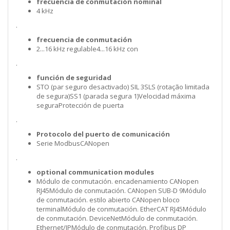
frecuencia de conmutación nominal
4 kHz
.
frecuencia de conmutación
2...16 kHz regulable4...16 kHz con
.
función de seguridad
STO (par seguro desactivado) SIL 3SLS (rotação limitada
de segura)SS1 (parada segura 1)Velocidad máxima
seguraProtección de puerta
.
Protocolo del puerto de comunicación
Serie ModbusCANopen
.
optional communication modules
Módulo de conmutación. encadenamiento CANopen
RJ45Módulo de conmutación. CANopen SUB-D 9Módulo
de conmutación. estilo abierto CANopen bloco
terminalMódulo de conmutación. EtherCAT RJ45Módulo
de conmutación. DeviceNetMódulo de conmutación.
Ethernet/IPMódulo de conmutación. Profibus DP