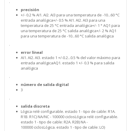
.
precisión
+/- 0.2 % AI1. AI2. AI3 para una temperatura de -10...60 °C
entrada analógica+/- 0.5 % AI1. AI2. AI3 para una
temperatura de 25 °C entrada analógica+/- 1 ° AQ1 para
una temperatura de 25 °C salida analógica+/- 2 % AQ1
para una temperatura de -10...60 °C salida analógica
.
error líneal
AI1. AI2. AI3. estado 1 +/-0.2...0.5 % del valor máximo para
entrada analógicaAQ1. estado 1 +/- 0.3 % para salida
analógica
.
número de salida digital
3
.
salida discreta
Lógica relé configurable. estado 1 - tipo de cable: R1A.
R1B. R1C) NA/NC - 100000 ciclosLógica relé configurable.
estado 1 - tipo de cable: R2A. R2B) NA -
100000 ciclosLógica. estado 1 - tipo de cable: LO)