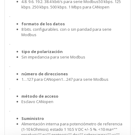
4.8. 9.6. 19.2. 38.4 kbit/s para serie Modbus50 kbps. 125
kbps. 250 kbps. 500 kbps. 1 Mbps para CANopen
.
formato de los datos
8 bits. configurables. con o sin paridad para serie
Modbus
.
tipo de polarización
Sin impedancia para serie Modbus
.
número de direcciones
1…127 para CANopen1…247 para serie Modbus
.
método de acceso
Esclavo CANopen
.
Suministro
Alimentación interna para potenciómetro de referencia
(1-10 kOhmios). estado 1 10.5 V DC +/- 5 %. <10 ma=""
resoluci="" n="" protecci="" de="" sobrecarga="" y=""