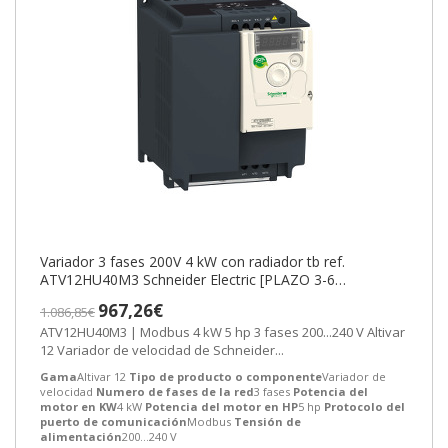
Variador 3 fases 200V 4 kW con radiador tb ref.
ATV12HU40M3 Schneider Electric [PLAZO 3-6
SEMANAS]
967,26€
1.086,85€
ATV12HU40M3 | Modbus 4 kW 5 hp 3 fases 200...240 V Altivar
12 Variador de velocidad de Schneider...
Gama
Altivar 12
Tipo de producto o componente
Variador de
velocidad
Numero de fases de la red
3 fases
Potencia del
motor en KW
4 kW
Potencia del motor en HP
5 hp
Protocolo del
puerto de comunicación
Modbus
Tensión de
alimentación
200...240 V