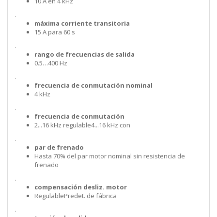
10 A en 4 kHz
.
máxima corriente transitoria
15 A para 60 s
.
rango de frecuencias de salida
0.5…400 Hz
.
frecuencia de conmutación nominal
4 kHz
.
frecuencia de conmutación
2...16 kHz regulable4...16 kHz con
.
par de frenado
Hasta 70% del par motor nominal sin resistencia de
frenado
.
compensación desliz. motor
RegulablePredet. de fábrica
.