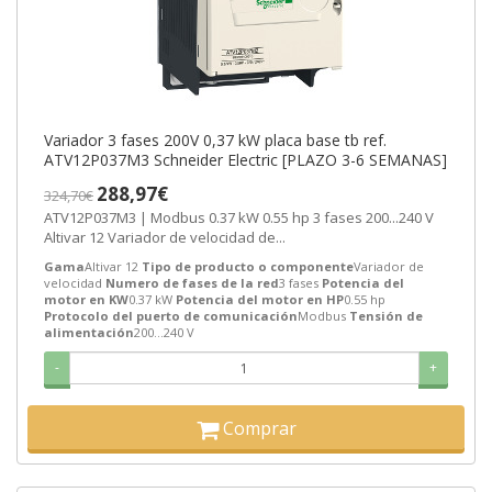
Variador 3 fases 200V 0,37 kW placa base tb ref.
ATV12P037M3 Schneider Electric [PLAZO 3-6 SEMANAS]
288,97€
324,70€
ATV12P037M3 | Modbus 0.37 kW 0.55 hp 3 fases 200...240 V
Altivar 12 Variador de velocidad de...
Gama
Altivar 12
Tipo de producto o componente
Variador de
velocidad
Numero de fases de la red
3 fases
Potencia del
motor en KW
0.37 kW
Potencia del motor en HP
0.55 hp
Protocolo del puerto de comunicación
Modbus
Tensión de
alimentación
200...240 V
-
+
Comprar