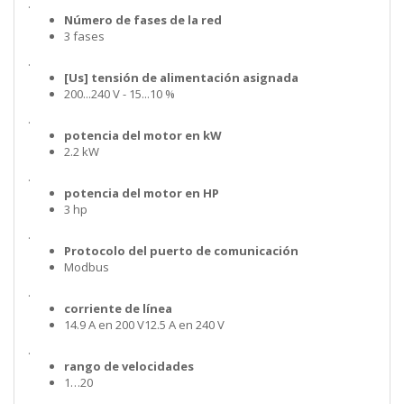
.
Número de fases de la red
3 fases
.
[Us] tensión de alimentación asignada
200...240 V - 15...10 %
.
potencia del motor en kW
2.2 kW
.
potencia del motor en HP
3 hp
.
Protocolo del puerto de comunicación
Modbus
.
corriente de línea
14.9 A en 200 V12.5 A en 240 V
.
rango de velocidades
1…20