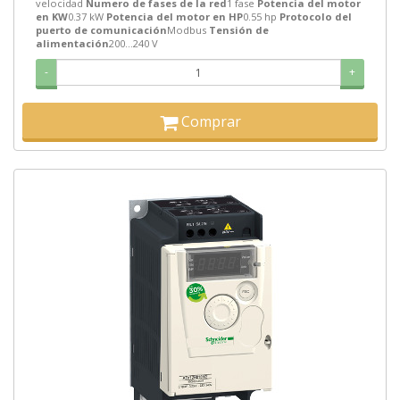
velocidad
Numero de fases de la red
1 fase
Potencia del motor
en KW
0.37 kW
Potencia del motor en HP
0.55 hp
Protocolo del
puerto de comunicación
Modbus
Tensión de
alimentación
200...240 V
-
+
Comprar