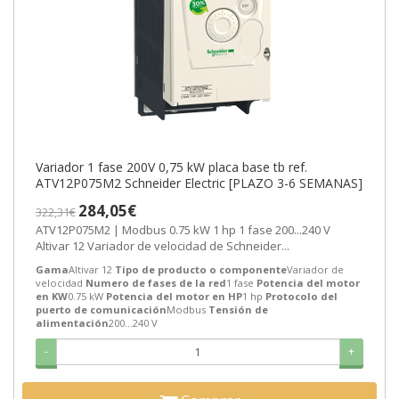
Variador 1 fase 200V 0,75 kW placa base tb ref.
ATV12P075M2 Schneider Electric [PLAZO 3-6 SEMANAS]
284,05€
322,31€
ATV12P075M2 | Modbus 0.75 kW 1 hp 1 fase 200...240 V
Altivar 12 Variador de velocidad de Schneider...
Gama
Altivar 12
Tipo de producto o componente
Variador de
velocidad
Numero de fases de la red
1 fase
Potencia del motor
en KW
0.75 kW
Potencia del motor en HP
1 hp
Protocolo del
puerto de comunicación
Modbus
Tensión de
alimentación
200...240 V
-
+