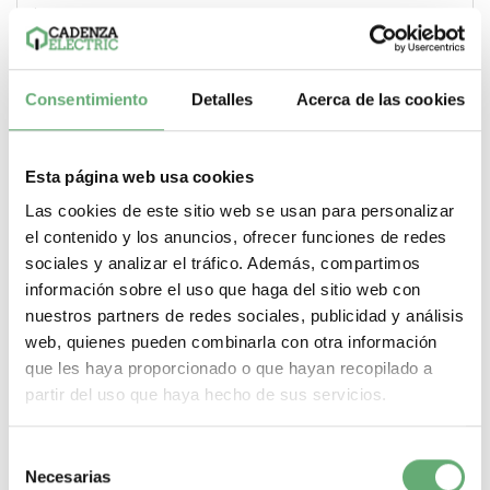
.
Peso del producto
1 kg
.
Variable speed drive application selection
Consentimiento
Detalles
Acerca de las cookies
Equipamiento comercial MezcladorEquipamiento
comercial Otras aplicacionesTextil Metal
.
Esta página web usa cookies
tipo de arranque motor
Variación de velocidad
Las cookies de este sitio web se usan para personalizar
.
el contenido y los anuncios, ofrecer funciones de redes
Compatibilidad electromagnética
sociales y analizar el tráfico. Además, compartimos
Prueba de inmunidad oscilatoria/ráfagas eléctrica
información sobre el uso que haga del sitio web con
nivel_4 acorde a EN/IEC 61000-4-4Prueba de inmunidad
ante descarga electroestática nivel_3 acorde a EN/IEC
nuestros partners de redes sociales, publicidad y análisis
61000-4-2Inmunidad a perturbaciones conducidas
web, quienes pueden combinarla con otra información
nivel_3 acorde a EN/IEC 61000-4-6Prueba de inmunidad
que les haya proporcionado o que hayan recopilado a
de la radiofrecuencia radiada del campo
electromagnético nivel_3 acorde a EN/IEC 61000-4-
partir del uso que haya hecho de sus servicios.
3Prueba de inmunidad frente a sobretensión nivel_3
acorde a EN/IEC 61000-4-5Prueba de inmunidad de
huecos y caídas de tensión acorde a EN/IEC 61000-4-11
Selección
Necesarias
de
.