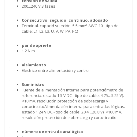
tensión de salida
200...240 V 3 fases
.
Consecutivo. seguido. continuo. adosado
Terminal. capacid sujeción: 5.5 mm². AWG 10 - tipo de
cable: L1. L2. L3. U. V. W. PA. PC)
.
par de apriete
1.2 N.m
.
aislamiento
Eléctrico entre alimentación y control
.
Suministro
Fuente de alimentación interna para potenciómetro de
referencia. estado 1 5 V DC - tipo de cable: 4.75…5.25 V).
<10 mA. resolución protección de sobrecarga y
cortocircuitoAlimentación interna para entradas lógicas.
estado 1 24 V DC - tipo de cable: 20.4…28.8 V). <100 mA.
resolución protección de sobrecarga y cortocircuito
.
número de entrada analógica