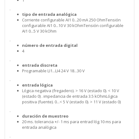
1
.
tipo de entrada analógica
Corriente configurable AI1 0...20 mA 250 OhmTensión
configurable AI1 0...10 V 30 kOhmTensión configurable
AI1 0...5 V 30 kOhm
.
número de entrada digital
4
.
entrada discreta
Programable LI1...LI4 24 V 18...30 V
.
entrada lógica
Lógica negativa (fregadero). > 16 V (estado 0). < 10 V
(estado 0) . impedancia de entrada 3.5 kOhmLógica
positiva (fuente). 0...< 5 V (estado 0). > 11 V (estado 0)
.
duración de muestreo
20 ms. tolerancia +/- 1 ms para entrad lóg.10 ms para
entrada analógica
.