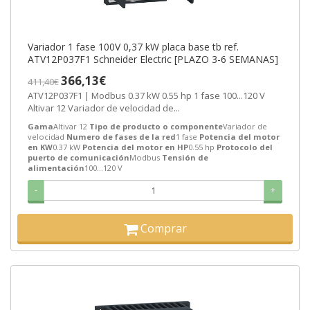
Variador 1 fase 100V 0,37 kW placa base tb ref.
ATV12P037F1 Schneider Electric [PLAZO 3-6 SEMANAS]
366,13€
411,40€
ATV12P037F1 | Modbus 0.37 kW 0.55 hp 1 fase 100...120 V
Altivar 12 Variador de velocidad de...
Gama
Altivar 12
Tipo de producto o componente
Variador de
velocidad
Numero de fases de la red
1 fase
Potencia del motor
en KW
0.37 kW
Potencia del motor en HP
0.55 hp
Protocolo del
puerto de comunicación
Modbus
Tensión de
alimentación
100...120 V
-
+
Comprar