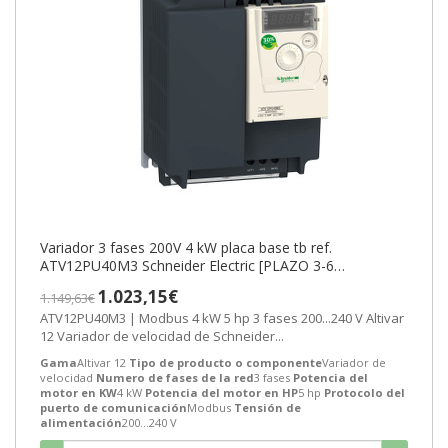
Variador 3 fases 200V 4 kW placa base tb ref.
ATV12PU40M3 Schneider Electric [PLAZO 3-6
SEMANAS]
1.023,15€
1.149,63€
ATV12PU40M3 | Modbus 4 kW 5 hp 3 fases 200...240 V Altivar
12 Variador de velocidad de Schneider...
Gama
Altivar 12
Tipo de producto o componente
Variador de
velocidad
Numero de fases de la red
3 fases
Potencia del
motor en KW
4 kW
Potencia del motor en HP
5 hp
Protocolo del
puerto de comunicación
Modbus
Tensión de
alimentación
200...240 V