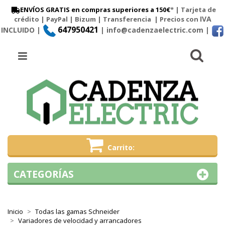
ENVÍOS GRATIS en compras superiores a 150€
* | Tarjeta de
IVA
crédito | PayPal |
Bizum
|
Transferencia
| Precios con
647950421
INCLUIDO |
| info@cadenzaelectric.com
|
Busc
Menú
Carrito
CATEGORÍAS
Inicio
Todas las gamas Schneider
Variadores de velocidad y arrancadores