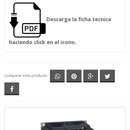
Descarga la ficha tecnica
haciendo click en el icono.
Compartir en Whatsapp
Compartir en Pinterest
Compartir en G
Comparti
Compartir este producto
Compartir en Facebook