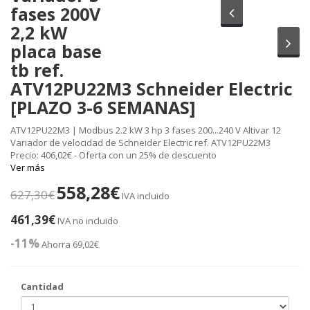
fases 200V
Anterior
2,2 kW
Sig
placa base
tb ref.
ATV12PU22M3 Schneider Electric
[PLAZO 3-6 SEMANAS]
ATV12PU22M3 | Modbus 2.2 kW 3 hp 3 fases 200...240 V Altivar 12
Variador de velocidad de Schneider Electric ref. ATV12PU22M3
Precio: 406,02€ - Oferta con un 25% de descuento
Ver más
558,28€
627,30€
IVA incluido
461,39€
IVA no incluido
-11%
Ahorra 69,02€
Cantidad