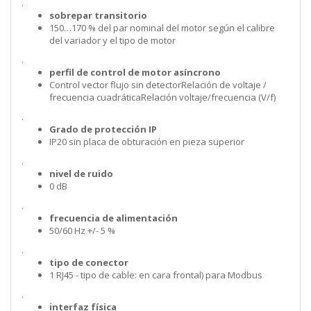
.
sobrepar transitorio
150…170 % del par nominal del motor según el calibre
del variador y el tipo de motor
.
perfil de control de motor asíncrono
Control vector flujo sin detectorRelación de voltaje /
frecuencia cuadráticaRelación voltaje/frecuencia (V/f)
.
Grado de protección IP
IP20 sin placa de obturación en pieza superior
.
nivel de ruido
0 dB
.
frecuencia de alimentación
50/60 Hz +/- 5 %
.
tipo de conector
1 RJ45 - tipo de cable: en cara frontal) para Modbus
.
interfaz física