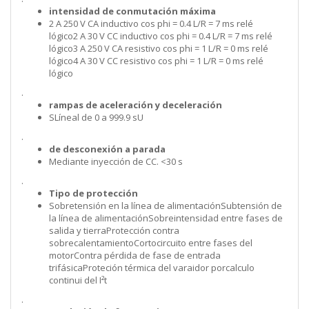
intensidad de conmutación máxima
2 A 250 V CA inductivo cos phi = 0.4 L/R = 7 ms relé
lógico2 A 30 V CC inductivo cos phi = 0.4 L/R = 7 ms relé
lógico3 A 250 V CA resistivo cos phi = 1 L/R = 0 ms relé
lógico4 A 30 V CC resistivo cos phi = 1 L/R = 0 ms relé
lógico
.
rampas de aceleración y deceleración
SLíneal de 0 a 999.9 sU
.
de desconexión a parada
Mediante inyección de CC. <30 s
.
Tipo de protección
Sobretensión en la línea de alimentaciónSubtensión de
la línea de alimentaciónSobreintensidad entre fases de
salida y tierraProtección contra
sobrecalentamientoCortocircuito entre fases del
motorContra pérdida de fase de entrada
trifásicaProteción térmica del varaidor porcalculo
continui del I²t
.