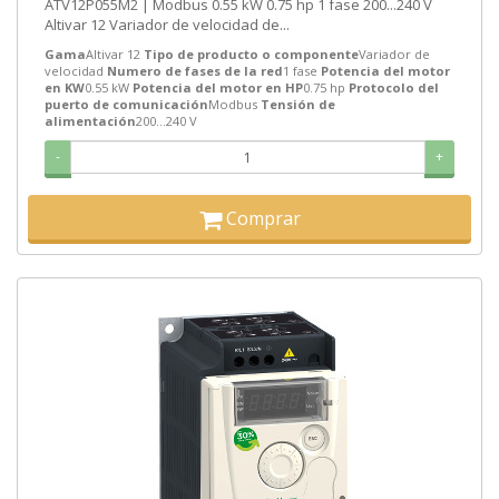
ATV12P055M2 | Modbus 0.55 kW 0.75 hp 1 fase 200...240 V
Altivar 12 Variador de velocidad de...
Gama
Altivar 12
Tipo de producto o componente
Variador de
velocidad
Numero de fases de la red
1 fase
Potencia del motor
en KW
0.55 kW
Potencia del motor en HP
0.75 hp
Protocolo del
puerto de comunicación
Modbus
Tensión de
alimentación
200...240 V
-
+
Comprar