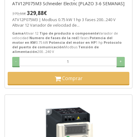
ATV12P075M3 Schneider Electric [PLAZO 3-6 SEMANAS]
329,88€
370,66€
ATV12P075M3 | Modbus 0.75 kW 1 hp 3 fases 200...240 V
Altivar 12 Variador de velocidad de...
Gama
Altivar 12
Tipo de producto o componente
Variador de
velocidad
Numero de fases de la red
3 fases
Potencia del
motor en KW
0.75 kW
Potencia del motor en HP
1 hp
Protocolo
del puerto de comunicación
Modbus
Tensión de
alimentación
200...240 V
-
+
Comprar