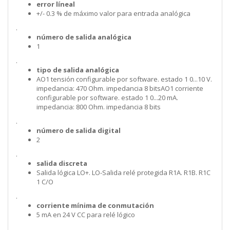
error líneal
+/- 0.3 % de máximo valor para entrada analógica
.
número de salida analógica
1
.
tipo de salida analógica
AO1 tensión configurable por software. estado 1 0...10 V.
impedancia: 470 Ohm. impedancia 8 bitsAO1 corriente
configurable por software. estado 1 0...20 mA.
impedancia: 800 Ohm. impedancia 8 bits
.
número de salida digital
2
.
salida discreta
Salida lógica LO+. LO-Salida relé protegida R1A. R1B. R1C
1 C/O
.
corriente mínima de conmutación
5 mA en 24 V CC para relé lógico
.