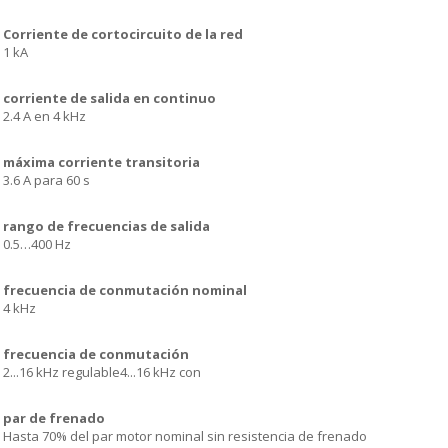
Corriente de cortocircuito de la red
1 kA
corriente de salida en continuo
2.4 A en 4 kHz
máxima corriente transitoria
3.6 A para 60 s
rango de frecuencias de salida
0.5…400 Hz
frecuencia de conmutación nominal
4 kHz
frecuencia de conmutación
2...16 kHz regulable4...16 kHz con
par de frenado
Hasta 70% del par motor nominal sin resistencia de frenado