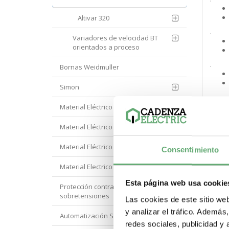
Altivar 320
.
Variadores de velocidad BT
orientados a proceso
.
Bornas Weidmuller
Simon
.
Material Eléctrico Eaton
Material Eléctrico Hager
.
Material Eléctrico Hyundai
Consentimiento
.
Material Electrico Legrand
Esta página web usa cookie
Protección contra
.
sobretensiones
Las cookies de este sitio we
y analizar el tráfico. Ademá
Automatización Siemens
redes sociales, publicidad y
.