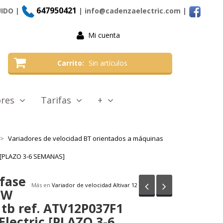
647950421
UIDO |
| info@cadenzaelectric.com
|
Mi cuenta
Carrito
Sin artículos
tores
Tarifas
+
Variadores de velocidad BT orientados a máquinas
c [PLAZO 3-6 SEMANAS]
 fase
Anterior
Siguiente
Más en
Variador de velocidad Altivar 12
kW
 tb ref. ATV12P037F1
Electric [PLAZO 3-6