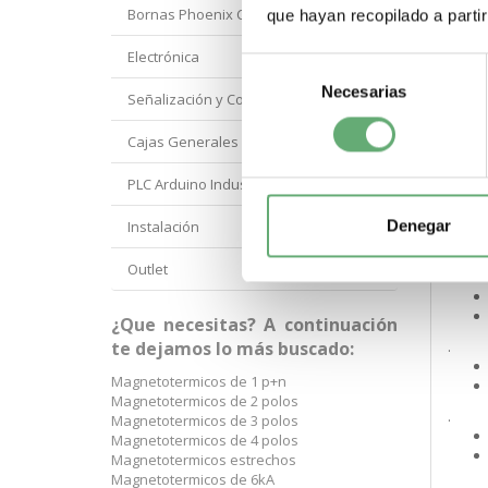
Bornas Phoenix Contact
que hayan recopilado a parti
Electrónica
Selección
.
Necesarias
de
Señalización y Control Orbis
consentimiento
.
Cajas Generales Proteccion
PLC Arduino Industrial
.
Denegar
Instalación
Outlet
.
¿Que necesitas? A continuación
te dejamos lo más buscado:
.
Magnetotermicos de 1 p+n
Magnetotermicos de 2 polos
.
Magnetotermicos de 3 polos
Magnetotermicos de 4 polos
Magnetotermicos estrechos
Magnetotermicos de 6kA
.