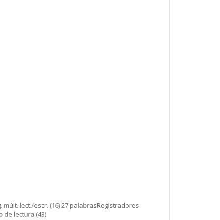
. múlt. lect./escr. (16) 27 palabrasRegistradores
o de lectura (43)