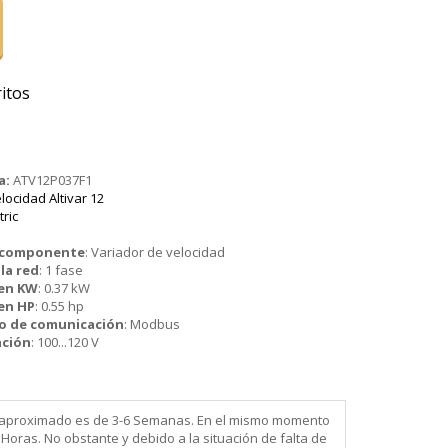
itos
a:
ATV12P037F1
locidad Altivar 12
tric
o componente
:
Variador de velocidad
la red
:
1 fase
 en KW
:
0.37 kW
en HP
:
0.55 hp
to de comunicación
:
Modbus
ación
:
100...120 V
ega aproximado es de 3-6 Semanas. En el mismo momento
Horas. No obstante y debido a la situación de falta de