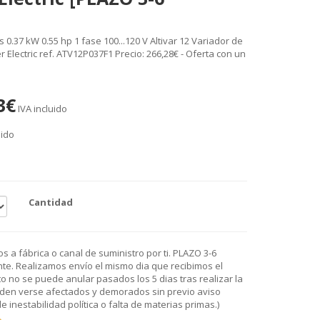
.37 kW 0.55 hp 1 fase 100...120 V Altivar 12 Variador de
 Electric ref. ATV12P037F1 Precio: 266,28€ - Oferta con un
3€
IVA incluido
uido
Cantidad
 a fábrica o canal de suministro por ti. PLAZO 3-6
e. Realizamos envío el mismo dia que recibimos el
o no se puede anular pasados los 5 dias tras realizar la
den verse afectados y demorados sin previo aviso
 inestabilidad política o falta de materias primas.)