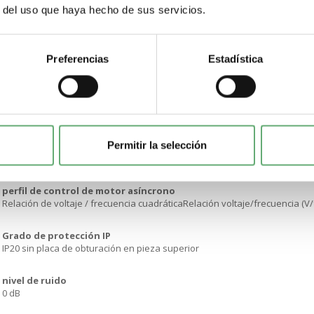
r del uso que haya hecho de sus servicios.
Protocolo del puerto de comunicación
Modbus
corriente de línea
Preferencias
Estadística
11.4 A en 100 V9.3 A en 120 v
rango de velocidades
1…20
Permitir la selección
sobrepar transitorio
150…170 % del par nominal del motor según el calibre del variador y el ti
perfil de control de motor asíncrono
Relación de voltaje / frecuencia cuadráticaRelación voltaje/frecuencia (V/f
Grado de protección IP
IP20 sin placa de obturación en pieza superior
nivel de ruido
0 dB