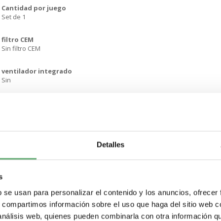
Cantidad por juego
Set de 1
filtro CEM
Sin filtro CEM
ventilador integrado
Sin
Número de fases de la red
1 fase
[Us] tensión de alimentación asignada
100...120 V - 15...10 %
Detalles
potencia del motor en kW
0.37 kW
s
b se usan para personalizar el contenido y los anuncios, ofrecer
potencia del motor en HP
s, compartimos información sobre el uso que haga del sitio web 
0.55 hp
 análisis web, quienes pueden combinarla con otra información q