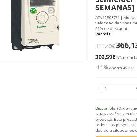
SEMANAS]
ATV12P037F1 | Modbus 0
velocidad de Schneider
25% de descuento
Ver más
366,1
411,40€
302,59€
IVA no incl
-11%
Ahorra 45,27€
Disponible:
(Ordenamos
SEMANAS *No vinculant
producto. Este product
orden. Los plazos pue
debido a situaciones de