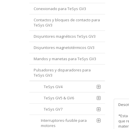
Conexionado para TeSys GV3
Contactos y bloques de contacto para
TeSys GV3
Disyuntores magnéticos TeSys GV3
Disyuntores magnetotérmicos GV3
Mandos y manetas para TeSys GV3
Pulsadores y disparadores para
TeSys GV3
TeSys GV4
TeSys GV5 & GV6
Descr
TeSys GV7
*Esta
Interruptores-fusible para
que re
motores
mater