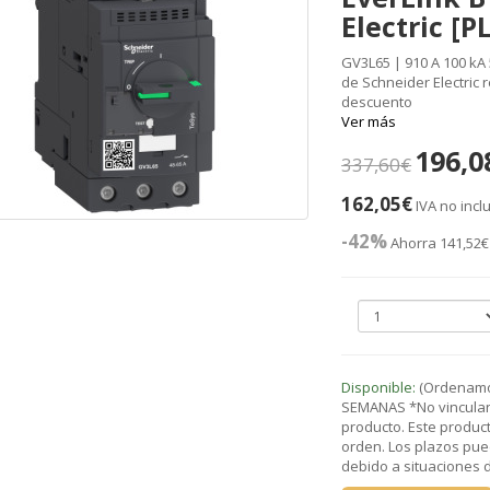
Electric [
GV3L65 | 910 A 100 kA
de Schneider Electric 
descuento
Ver más
196,0
337,60€
162,05€
IVA no incl
-42%
Ahorra 141,52€
Disponible:
(Ordenamos
SEMANAS *No vinculant
producto. Este product
orden. Los plazos pue
debido a situaciones de