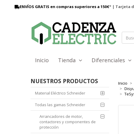
ENVÍOS GRATIS en compras superiores a 150€
* | Tarjeta 
Inicio
Tienda
Diferenciales
NUESTROS PRODUCTOS
Inicio
Disyu
Material Eléctrico Schneider
TeSys
Todas las gamas Schneider
Arrancadores de motor,
contactores y componentes de
protección