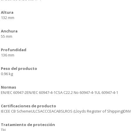
Altura
132 mm
Anchura
55 mm
Profundidad
136 mm
Peso del producto
0.96 kg
Normas
EN/IEC 60947-2EN/IEC 60947-4-1CSA C22.2 No 60947-4-1UL 60947-4-1
Certificaciones de producto
IECEE CB SchemeULCSACCCEACABSLROS (Lloyds Register of Shipping)DN
Tratamiento de protección
TH