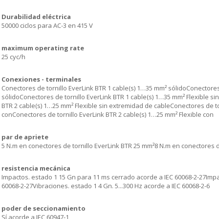
Durabilidad eléctrica
50000 ciclos para AC-3 en 415 V
maximum operating rate
25 cyc/h
Conexiones - terminales
Conectores de tornillo EverLink BTR 1 cable(s) 1…35 mm² sólidoConectores
sólidoConectores de tornillo EverLink BTR 1 cable(s) 1…35 mm² Flexible si
BTR 2 cable(s) 1…25 mm² Flexible sin extremidad de cableConectores de tor
conConectores de tornillo EverLink BTR 2 cable(s) 1…25 mm² Flexible con
par de apriete
5 N.m en conectores de tornillo EverLink BTR 25 mm²8 N.m en conectores d
resistencia mecánica
Impactos. estado 1 15 Gn para 11 ms cerrado acorde a IEC 60068-2-27Impa
60068-2-27Vibraciones. estado 1 4 Gn. 5...300 Hz acorde a IEC 60068-2-6
poder de seccionamiento
Sí acorde a IEC 60947-1