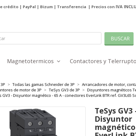
IVA INCL
de crédito | PayPal |
Bizum
|
Transferencia
| Precios con
BUSCAR
Magnetotermicos
Contactores y Telerrup
3P
Todas las gamas Schneider de 3P
Arrancadores de motor, cont
ntores de motor de 3P
TeSys GV3 de 3P
Disyuntores magnéticos T
 GV3 - Disyuntor magnético - 65 A - conectores EverLink BTR ref. GV3L65 
TeSys GV3 
Disyuntor
magnético 
EverLink B