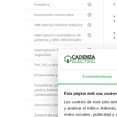
Domótica
.
Envolventes Universales
HMI Interfaz Hombre máquina
.
Interruptores automáticos de
potencia y relés diferenciales
.
Interruptores-fusible y de
seguridad
PAC, PLC y otros controladores
.
Protecciones y Control
Consentimiento
Pulsadores, selectores,
.
pilotos, botoneras y
Esta página web usa cookie
combinadores
Las cookies de este sitio we
.
Sensores y Sistemas RFID
y analizar el tráfico. Ademá
redes sociales, publicidad y
Sistema de supervisión de