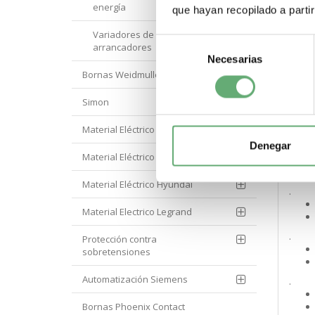
energía
que hayan recopilado a parti
.
Variadores de velocidad y
Selección
arrancadores
.
Necesarias
de
Bornas Weidmuller
consentimiento
.
Simon
Material Eléctrico Eaton
Denegar
.
Material Eléctrico Hager
Material Eléctrico Hyundai
.
Material Electrico Legrand
.
Protección contra
sobretensiones
Automatización Siemens
.
Bornas Phoenix Contact