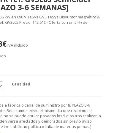
PLAZO 3-6 SEMANAS]
 55 kW en 690 V TeSys GV3 TeSys Disyuntor magnético%
ref. GV3L65 Precio: 142,61€ - Oferta con un 54% de
8€
IVA incluido
uido
Cantidad
 a fábrica o canal de suministro por ti. PLAZO 3-6
e. Realizamos envío el mismo dia que recibimos el
o no se puede anular pasados los 5 dias tras realizar la
den verse afectados y demorados sin previo aviso
 inestabilidad política o falta de materias primas.)