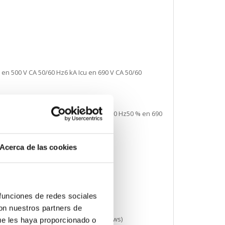
 en 500 V CA 50/60 Hz6 kA Icu en 690 V CA 50/60
40 V CA 50/60 Hz50 % en 500 V CA 50/60 Hz50 % en 690
Acerca de las cookies
 funciones de redes sociales
con nuestros partners de
lado - tipo de cable: with 3 x M4 screws)
ue les haya proporcionado o