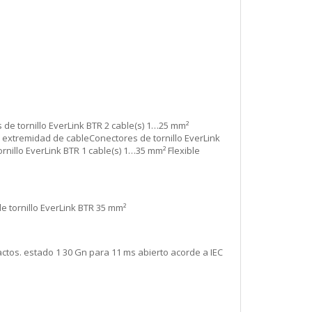
 de tornillo EverLink BTR 2 cable(s) 1…25 mm²
n extremidad de cableConectores de tornillo EverLink
nillo EverLink BTR 1 cable(s) 1…35 mm² Flexible
e tornillo EverLink BTR 35 mm²
ctos. estado 1 30 Gn para 11 ms abierto acorde a IEC