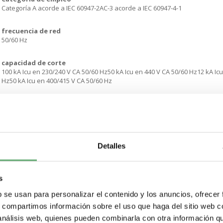
Categoría A acorde a IEC 60947-2AC-3 acorde a IEC 60947-4-1
frecuencia de red
50/60 Hz
capacidad de corte
100 kA Icu en 230/240 V CA 50/60 Hz50 kA Icu en 440 V CA 50/60 Hz12 kA Icu
Hz50 kA Icu en 400/415 V CA 50/60 Hz
[Ics] poder de corte de servicio nominal en cortocircuito
100 % en 230/240 V CA 50/60 Hz100 % en 400/415 V CA 50/60 Hz100 % en 4
V CA 50/60 Hz
tecnología de unidad de disparo
Detalles
Mágnetico
intensidad de disparo magnético
s
910 A
b se usan para personalizar el contenido y los anuncios, ofrecer
s, compartimos información sobre el uso que haga del sitio web 
modo de fijación
Carril DIN simétrico de 35 mm. estado 1 encliquetadoPanel. estado 1 atornil
 análisis web, quienes pueden combinarla con otra información q