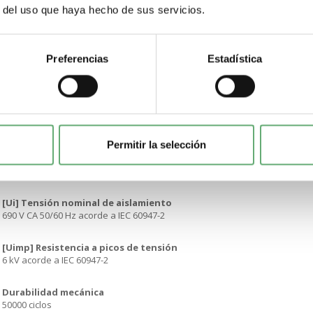
r del uso que haya hecho de sus servicios.
posición de funcionamiento
Cualquier posición
Preferencias
Estadística
potencia del motor en kW
55 kW en 690 V CA 50/60 Hz30 kW en 400/415 V CA 50/60 Hz37 kW en 500 V
Tipo de control
Mando giratorio
Permitir la selección
[Ue] Tensión nominal de empleo
690 V CA 50/60 Hz acorde a IEC 60947-2
[Ui] Tensión nominal de aislamiento
690 V CA 50/60 Hz acorde a IEC 60947-2
[Uimp] Resistencia a picos de tensión
6 kV acorde a IEC 60947-2
Durabilidad mecánica
50000 ciclos