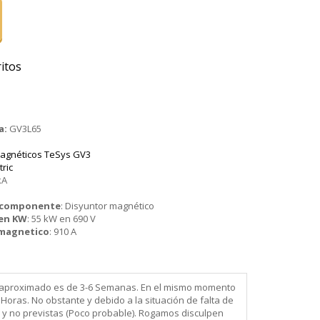
itos
a:
GV3L65
agnéticos TeSys GV3
tric
kA
o componente
:
Disyuntor magnético
 en KW
:
55 kW en 690 V
 magnetico
:
910 A
ega aproximado es de 3-6 Semanas. En el mismo momento
Horas. No obstante y debido a la situación de falta de
 y no previstas (Poco probable). Rogamos disculpen