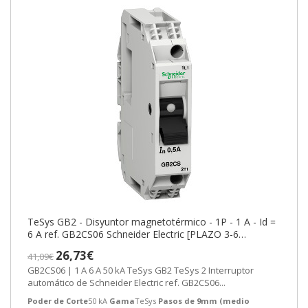
TeSys GB2 - Disyuntor magnetotérmico - 1P - 1 A - Id =
6 A ref. GB2CS06 Schneider Electric [PLAZO 3-6
SEMANAS]
26,73€
41,09€
GB2CS06 | 1 A 6 A 50 kA TeSys GB2 TeSys 2 Interruptor
automático de Schneider Electric ref. GB2CS06...
Poder de Corte
50 kA
Gama
TeSys
Pasos de 9mm (medio