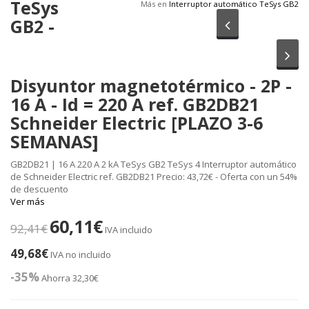
TeSys
Más en
Interruptor automático TeSys GB2
GB2 -
Anterior
Sig
Disyuntor magnetotérmico - 2P -
16 A - Id = 220 A ref. GB2DB21
Schneider Electric [PLAZO 3-6
SEMANAS]
GB2DB21 | 16 A 220 A 2 kA TeSys GB2 TeSys 4 Interruptor automático
de Schneider Electric ref. GB2DB21 Precio: 43,72€ - Oferta con un 54%
de descuento
Ver más
60,11€
92,41€
IVA incluido
49,68€
IVA no incluido
-35%
Ahorra 32,30€