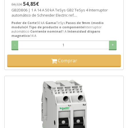
SEMANAS]
54,85€
84,32€
GB2DB06 | 1 A 14 A 50 kA TeSys GB2 TeSys 4 Interruptor
automático de Schneider Electric ref....
Poder de Corte
50 kA
Gama
TeSys
Pasos de 9mm (medio
modulo)
4
Tipo de producto o componente
Interruptor
automático
Corriente nominal
1 A
Intensidad disparo
magnetico
14 A
-
+
Comprar