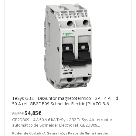
TeSys GB2 - Disyuntor magnetotérmico - 2P - 4 A - Id =
50 A ref. GB2DB09 Schneider Electric [PLAZO 3-6
SEMANAS]
54,85€
84,32€
GB2DB09 | 4 A 50 A 6 kA TeSys GB2 TeSys 4 Interruptor
automático de Schneider Electric ref. GB2DB09...
Poder de Corte
6 kA
Gama
TeSys
Pasos de 9mm (medio