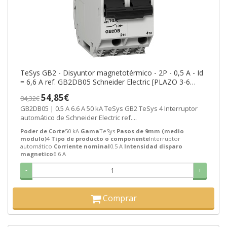
TeSys GB2 - Disyuntor magnetotérmico - 2P - 0,5 A - Id
= 6,6 A ref. GB2DB05 Schneider Electric [PLAZO 3-6
SEMANAS]
54,85€
84,32€
GB2DB05 | 0.5 A 6.6 A 50 kA TeSys GB2 TeSys 4 Interruptor
automático de Schneider Electric ref....
Poder de Corte
50 kA
Gama
TeSys
Pasos de 9mm (medio
modulo)
4
Tipo de producto o componente
Interruptor
automático
Corriente nominal
0.5 A
Intensidad disparo
magnetico
6.6 A
-
+
Comprar