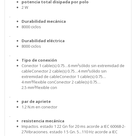
potencia total disipada por polo
2 W
.
Durabilidad mecánica
8000 ciclos
.
Durabilidad eléctrica
8000 ciclos
.
Tipo de conexión
Conector 1 cable(s) 0.75…6 mm²sólido sin extremidad de
cableConector 2 cable(s) 0.75…4 mm²sólido sin
extremidad de cableConector 1 cable(s) 0.75…
4 mm²Flexible conConector 2 cable(s) 0.75…
2.5 mm²Flexible con
.
par de apriete
1.2 N.m en conector
.
resistencia mecánica
Impactos. estado 1 22 Gn for 20 ms acorde a IEC 60068-2-
27Vibraciones. estado 1 5 Gn. 5...110 Hz acorde a IEC