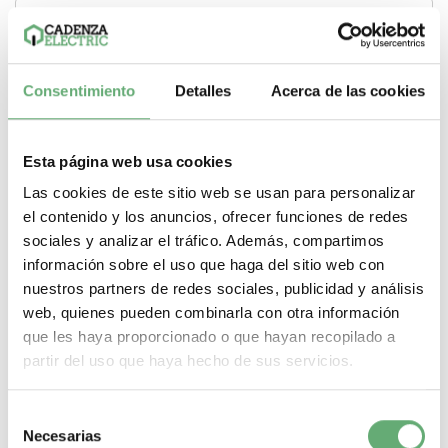
Consentimiento
Detalles
Acerca de las cookies
Esta página web usa cookies
Las cookies de este sitio web se usan para personalizar
el contenido y los anuncios, ofrecer funciones de redes
sociales y analizar el tráfico. Además, compartimos
información sobre el uso que haga del sitio web con
nuestros partners de redes sociales, publicidad y análisis
web, quienes pueden combinarla con otra información
TeSys GB2 - Disyuntor magnetotérmico - 2P - 12 A - Id
que les haya proporcionado o que hayan recopilado a
= 165 A ref. GB2DB20 Schneider Electric
partir del uso que haya hecho de sus servicios.
54,85€
84,32€
GB2DB20 | 12 A 165 A 2 kA TeSys GB2 TeSys 4 Interruptor
automático de Schneider Electric ref....
Selección
Necesarias
de
Poder de Corte
2 kA
Gama
TeSys
Pasos de 9mm (medio