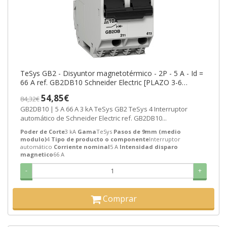
TeSys GB2 - Disyuntor magnetotérmico - 2P - 5 A - Id =
66 A ref. GB2DB10 Schneider Electric [PLAZO 3-6
SEMANAS]
54,85€
84,32€
GB2DB10 | 5 A 66 A 3 kA TeSys GB2 TeSys 4 Interruptor
automático de Schneider Electric ref. GB2DB10...
Poder de Corte
3 kA
Gama
TeSys
Pasos de 9mm (medio
modulo)
4
Tipo de producto o componente
Interruptor
automático
Corriente nominal
5 A
Intensidad disparo
magnetico
66 A
-
+
Comprar