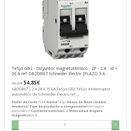
TeSys GB2 - Disyuntor magnetotérmico - 2P - 2 A - Id =
26 A ref. GB2DB07 Schneider Electric [PLAZO 3-6
SEMANAS]
54,85€
84,32€
GB2DB07 | 2 A 26 A 15 kA TeSys GB2 TeSys 4 Interruptor
automático de Schneider Electric ref....
Poder de Corte
15 kA
Gama
TeSys
Pasos de 9mm (medio
modulo)
4
Tipo de producto o componente
Interruptor
automático
Corriente nominal
2 A
Intensidad disparo
magnetico
26 A
-
+