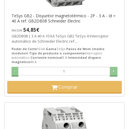
TeSys GB2 - Disyuntor magnetotérmico - 2P - 3 A - Id =
40 A ref. GB2DB08 Schneider Electric
54,85€
84,32€
GB2DB08 | 3 A 40 A 10 kA TeSys GB2 TeSys 4 Interruptor
automático de Schneider Electric ref....
Poder de Corte
10 kA
Gama
TeSys
Pasos de 9mm (medio
modulo)
4
Tipo de producto o componente
Interruptor
automático
Corriente nominal
3 A
Intensidad disparo
magnetico
40 A
-
+
Comprar