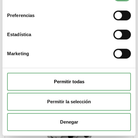
modulo)
4
Tipo de producto o componente
Interruptor
consentimiento
automático
Corriente nominal
12 A
Intensidad disparo
magnetico
165 A
Preferencias
-
+
Estadística
Comprar
Marketing
Permitir todas
Permitir la selección
Denegar