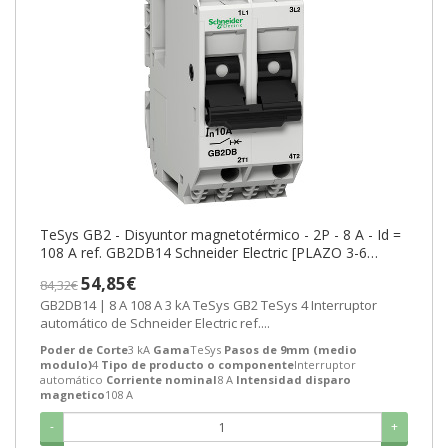
TeSys GB2 - Disyuntor magnetotérmico - 2P - 8 A - Id =
108 A ref. GB2DB14 Schneider Electric [PLAZO 3-6
SEMANAS]
54,85€
84,32€
GB2DB14 | 8 A 108 A 3 kA TeSys GB2 TeSys 4 Interruptor
automático de Schneider Electric ref....
Poder de Corte
3 kA
Gama
TeSys
Pasos de 9mm (medio
modulo)
4
Tipo de producto o componente
Interruptor
automático
Corriente nominal
8 A
Intensidad disparo
magnetico
108 A
-
+