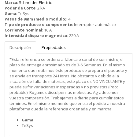
Marca
:
Schneider Electric
Poder de Corte
:
2 kA
Gama
:
TeSys
Pasos de 9mm (medio modulo)
:
4
Tipo de producto o componente
:
Interruptor automático
Corriente nominal
:
16 A
Intensidad disparo magnetico
:
220 A
Descripción
Propiedades
*Esta referencia se ordena a fábrica o canal de suministro, el
plazo de entrega aproximado es de 3-6 Semanas. En el mismo
momento que recibimos éste producto se prepara el paquete y
se envía en transporte 24 Horas. No obstante y debido a la
situación de falta de materias, este plazo es NO VINCULANTE y
puede sufrir variaciones inesperadas y no previstas (Poco
probable). Rogamos disculpen las molestias. Agradecemos
vuestra comprensión. Trabajamos a diario para cumplir éstos
términos. En el mismo momento que entra el pedido a nuestra
plataforma queda la referencia ordenada y en marcha.
Gama
TeSys
.