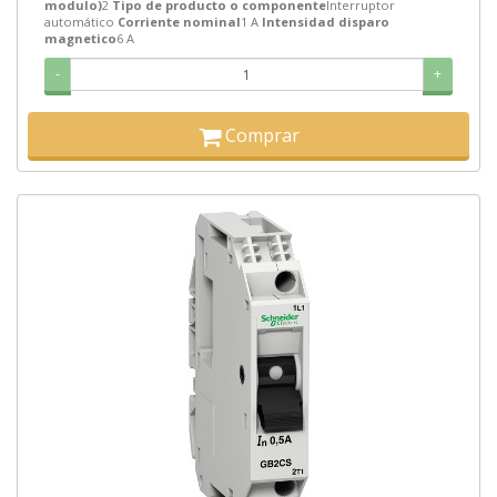
modulo)
2
Tipo de producto o componente
Interruptor
automático
Corriente nominal
1 A
Intensidad disparo
magnetico
6 A
-
+
Comprar