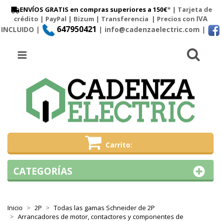
ENVÍOS GRATIS en compras superiores a 150€
* | Tarjeta de
IVA
crédito | PayPal |
Bizum
|
Transferencia
| Precios con
647950421
INCLUIDO |
| info@cadenzaelectric.com
|
Busc
Menú
Carrito
CATEGORÍAS
Inicio
2P
Todas las gamas Schneider de 2P
Arrancadores de motor, contactores y componentes de