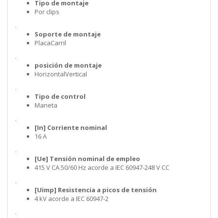
Tipo de montaje
Por clips
.
Soporte de montaje
PlacaCarril
.
posición de montaje
HorizontalVertical
.
Tipo de control
Maneta
.
[In] Corriente nominal
16 A
.
[Ue] Tensión nominal de empleo
415 V CA 50/60 Hz acorde a IEC 60947-248 V CC
.
[Uimp] Resistencia a picos de tensión
4 kV acorde a IEC 60947-2
.