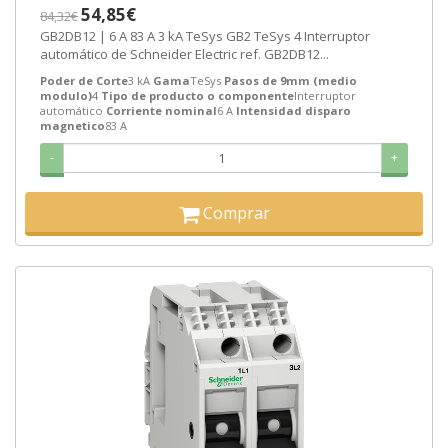
SEMANAS]
54,85€
84,32€
GB2DB12 | 6 A 83 A 3 kA TeSys GB2 TeSys 4 Interruptor
automático de Schneider Electric ref. GB2DB12...
Poder de Corte
3 kA
Gama
TeSys
Pasos de 9mm (medio
modulo)
4
Tipo de producto o componente
Interruptor
automático
Corriente nominal
6 A
Intensidad disparo
magnetico
83 A
-
+
Comprar