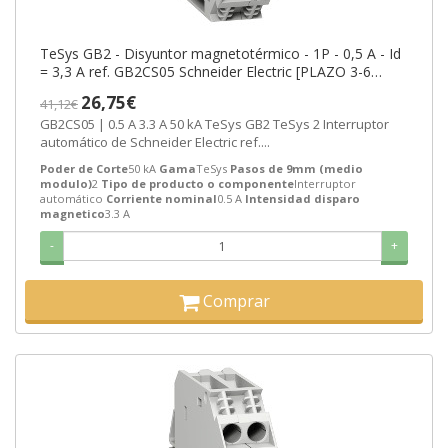
TeSys GB2 - Disyuntor magnetotérmico - 1P - 0,5 A - Id
= 3,3 A ref. GB2CS05 Schneider Electric [PLAZO 3-6
SEMANAS]
26,75€
41,12€
GB2CS05 | 0.5 A 3.3 A 50 kA TeSys GB2 TeSys 2 Interruptor
automático de Schneider Electric ref....
Poder de Corte
50 kA
Gama
TeSys
Pasos de 9mm (medio
modulo)
2
Tipo de producto o componente
Interruptor
automático
Corriente nominal
0.5 A
Intensidad disparo
magnetico
3.3 A
-
+
Comprar