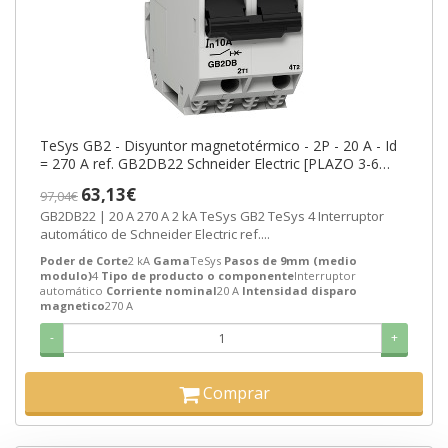
TeSys GB2 - Disyuntor magnetotérmico - 2P - 20 A - Id
= 270 A ref. GB2DB22 Schneider Electric [PLAZO 3-6
SEMANAS]
63,13€
97,04€
GB2DB22 | 20 A 270 A 2 kA TeSys GB2 TeSys 4 Interruptor
automático de Schneider Electric ref....
Poder de Corte
2 kA
Gama
TeSys
Pasos de 9mm (medio
modulo)
4
Tipo de producto o componente
Interruptor
automático
Corriente nominal
20 A
Intensidad disparo
magnetico
270 A
-
+
Comprar