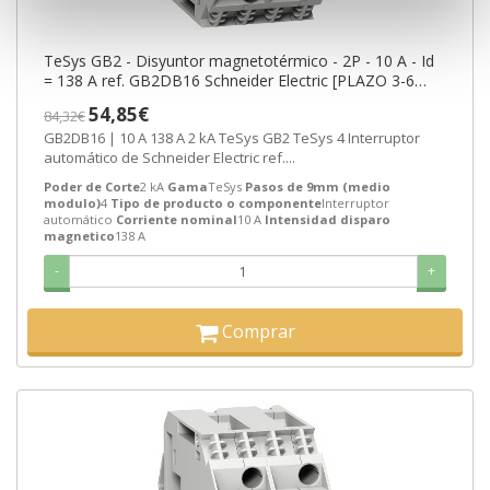
TeSys GB2 - Disyuntor magnetotérmico - 2P - 10 A - Id
= 138 A ref. GB2DB16 Schneider Electric [PLAZO 3-6
SEMANAS]
54,85€
84,32€
GB2DB16 | 10 A 138 A 2 kA TeSys GB2 TeSys 4 Interruptor
automático de Schneider Electric ref....
Poder de Corte
2 kA
Gama
TeSys
Pasos de 9mm (medio
modulo)
4
Tipo de producto o componente
Interruptor
automático
Corriente nominal
10 A
Intensidad disparo
magnetico
138 A
-
+
Comprar