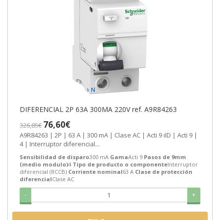
DIFERENCIAL 2P 63A 300MA 220V ref. A9R84263
76,60€
326,85€
A9R84263 | 2P | 63 A | 300 mA | Clase AC | Acti 9 iID | Acti 9 |
4 | Interruptor diferencial...
Sensibilidad de disparo
300 mA
Gama
Acti 9
Pasos de 9mm
(medio modulo)
4
Tipo de producto o componente
Interruptor
diferencial (RCCB)
Corriente nominal
63 A
Clase de protección
diferencial
Clase AC
-
+