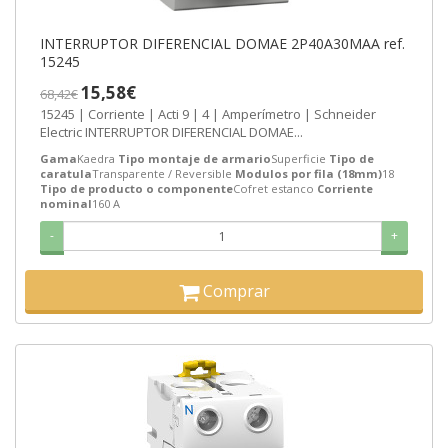
INTERRUPTOR DIFERENCIAL DOMAE 2P40A30MAA ref.
15245
15,58€
68,42€
15245 | Corriente | Acti 9 | 4 | Amperímetro | Schneider
Electric INTERRUPTOR DIFERENCIAL DOMAE...
Gama
Kaedra
Tipo montaje de armario
Superficie
Tipo de
caratula
Transparente / Reversible
Modulos por fila (18mm)
18
Tipo de producto o componente
Cofret estanco
Corriente
nominal
160 A
-
+
Comprar