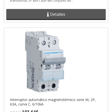
transitorias 2P 6kA C40A 4M Conjunto de...
Detalles
Interruptor automático magnetotérmico serie M, 2P,
63A, curva C, 6/10kA
103,64€