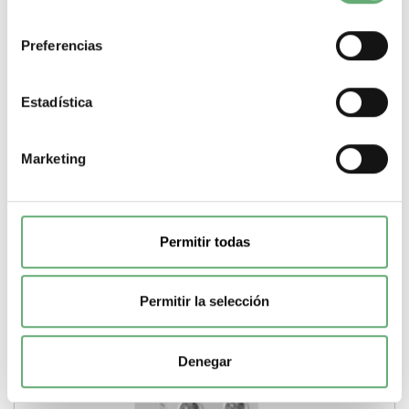
consentimiento
Nuevo
Preferencias
DIFERENCIAL 2P 40A 30MA 220V ref. A9R60240
Estadística
22,90€
72,07€
A9R60240 | 2P | 40 A | 30 mA | Clase AC | Acti 9 iID K | Acti 9 |
4 | Interruptor diferencial...
Marketing
Sensibilidad de disparo
30 mA
Sensibilidad de disparo
500 mA
Gama
Acti 9
Pasos de 9mm (medio modulo)
4
Tipo de
producto o componente
Interruptor diferencial (RCCB)
Corriente
nominal
40 A
Clase de protección diferencial
Clase AC
-
+
Permitir todas
Comprar
Permitir la selección
Nuevo
Denegar