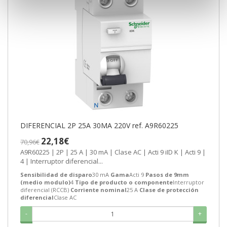
DIFERENCIAL 2P 25A 30MA 220V ref. A9R60225
22,18€
70,96€
A9R60225 | 2P | 25 A | 30 mA | Clase AC | Acti 9 iID K | Acti 9 |
4 | Interruptor diferencial...
Sensibilidad de disparo
30 mA
Gama
Acti 9
Pasos de 9mm
(medio modulo)
4
Tipo de producto o componente
Interruptor
diferencial (RCCB)
Corriente nominal
25 A
Clase de protección
diferencial
Clase AC
-
+