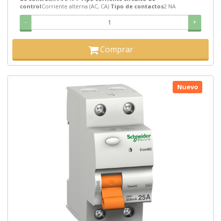
control
Corriente alterna (AC, CA)
Tipo de contactos
2 NA
-
+
Comprar
Nuevo