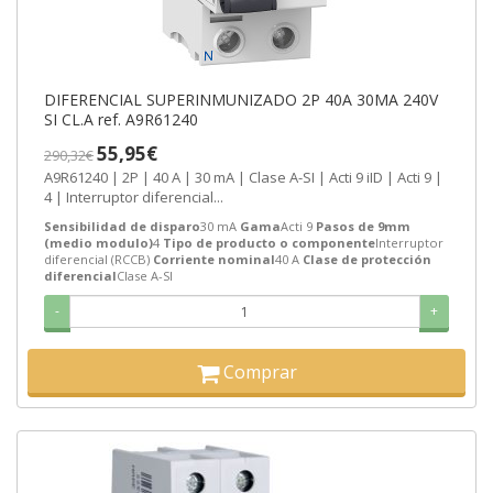
DIFERENCIAL SUPERINMUNIZADO 2P 40A 30MA 240V
SI CL.A ref. A9R61240
55,95€
290,32€
A9R61240 | 2P | 40 A | 30 mA | Clase A-SI | Acti 9 iID | Acti 9 |
4 | Interruptor diferencial...
Sensibilidad de disparo
30 mA
Gama
Acti 9
Pasos de 9mm
(medio modulo)
4
Tipo de producto o componente
Interruptor
diferencial (RCCB)
Corriente nominal
40 A
Clase de protección
diferencial
Clase A-SI
-
+
Comprar