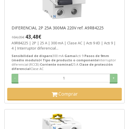
DIFERENCIAL 2P 25A 300MA 220V ref. A9R84225
43,48€
184,05€
A9R84225 | 2P | 25 A | 300 mA | Clase AC | Acti 9 iID | Acti 9 |
4 | Interruptor diferencial...
Sensibilidad de disparo
300 mA
Gama
Acti 9
Pasos de 9mm
(medio modulo)
4
Tipo de producto o componente
Interruptor
diferencial (RCCB)
Corriente nominal
25 A
Clase de protección
diferencial
Clase AC
-
+
Comprar