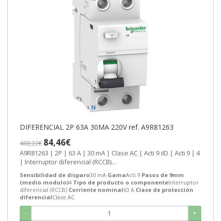
DIFERENCIAL 2P 63A 30MA 220V ref. A9R81263
84,46€
468,22€
A9R81263 | 2P | 63 A | 30 mA | Clase AC | Acti 9 iID | Acti 9 | 4
| Interruptor diferencial (RCCB)...
Sensibilidad de disparo
30 mA
Gama
Acti 9
Pasos de 9mm
(medio modulo)
4
Tipo de producto o componente
Interruptor
diferencial (RCCB)
Corriente nominal
63 A
Clase de protección
diferencial
Clase AC
-
+