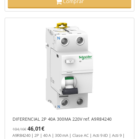
Comprar
DIFERENCIAL 2P 40A 300MA 220V ref. A9R84240
46,01€
184,16€
A9R84240 | 2P | 40 A | 300 mA | Clase AC | Acti 9 iID | Acti 9 |