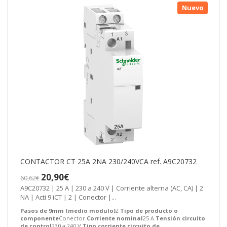
Nuevo
CONTACTOR CT 25A 2NA 230/240VCA ref. A9C20732
20,90€
60,62€
A9C20732 | 25 A | 230 a 240 V | Corriente alterna (AC, CA) | 2
NA | Acti 9 iCT | 2 | Conector |...
Pasos de 9mm (medio modulo)
2
Tipo de producto o
componente
Conector
Corriente nominal
25 A
Tensión circuito
de control
230 a 240 V
Tipo corriente circuito de