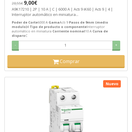
9,00€
28,55€
A9K17210 | 2P | 10 A | C | 6000 A | Acti 9 iK60 | Acti 9 | 4 |
Interruptor automático en miniatura...
Poder de Corte
6000 A
Gama
Acti 9
Pasos de 9mm (medio
modulo)
4
Tipo de producto o componente
Interruptor
automático en miniatura
Corriente nominal
10 A
Curva de
disparo
C
-
+
Comprar
Nuevo