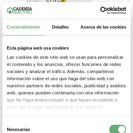
Consentimiento
Detalles
Acerca de las cookies
Esta página web usa cookies
RECONECTAD. AUTOM. ARA AUX. IC60 1-2P Ref.
A9C70132 Precio 157,8€.
Las cookies de este sitio web se usan para personalizar
el contenido y los anuncios, ofrecer funciones de redes
238,79€
458,43€
sociales y analizar el tráfico. Además, compartimos
A9C70132 | 2 OF (Sin tensión) | 7 | Auxiliar de reconectador
automático | Schneider Electric...
información sobre el uso que haga del sitio web con
nuestros partners de redes sociales, publicidad y análisis
Pasos de 9mm (medio modulo)
7
Tipo de producto o
componente
Auxiliar de reconectador automático
Composición
web, quienes pueden combinarla con otra información
contactos de señal
2 OF (Sin tensión)
que les haya proporcionado o que hayan recopilado a
-
+
partir del uso que haya hecho de sus servicios.
Comprar
Selección
Necesarias
de