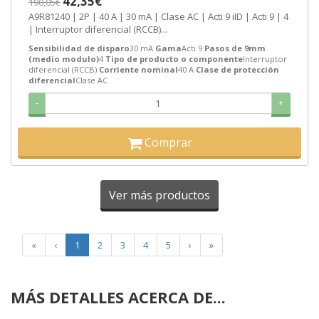
42,35€
190,05€
A9R81240 | 2P | 40 A | 30 mA | Clase AC | Acti 9 iID | Acti 9 | 4
| Interruptor diferencial (RCCB)...
Sensibilidad de disparo
30 mA
Gama
Acti 9
Pasos de 9mm
(medio modulo)
4
Tipo de producto o componente
Interruptor
diferencial (RCCB)
Corriente nominal
40 A
Clase de protección
diferencial
Clase AC
-
+
Comprar
Ver más productos
«
‹
1
2
3
4
5
›
»
MÁS DETALLES ACERCA DE...