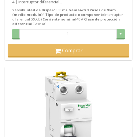
4 | Interruptor diferencial...
Sensibilidad de disparo
300 mA
Gama
Acti 9
Pasos de 9mm
(medio modulo)
4
Tipo de producto o componente
Interruptor
diferencial (RCCB)
Corriente nominal
40 A
Clase de protección
diferencial
Clase AC
-
+
Comprar