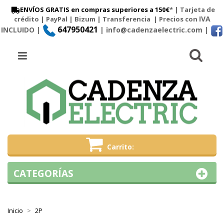
ENVÍOS GRATIS en compras superiores a 150€
* | Tarjeta de
IVA
crédito | PayPal |
Bizum
|
Transferencia
| Precios con
647950421
INCLUIDO |
| info@cadenzaelectric.com
|
Busc
Menú
Carrito
CATEGORÍAS
Inicio
2P