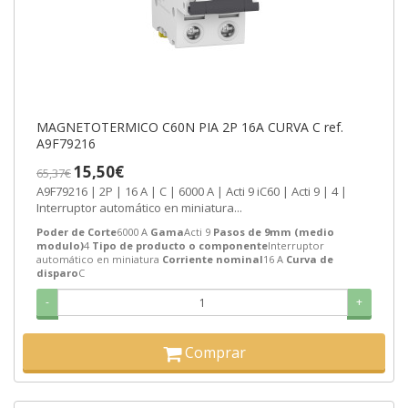
MAGNETOTERMICO C60N PIA 2P 16A CURVA C ref.
A9F79216
15,50€
65,37€
A9F79216 | 2P | 16 A | C | 6000 A | Acti 9 iC60 | Acti 9 | 4 |
Interruptor automático en miniatura...
Poder de Corte
6000 A
Gama
Acti 9
Pasos de 9mm (medio
modulo)
4
Tipo de producto o componente
Interruptor
automático en miniatura
Corriente nominal
16 A
Curva de
disparo
C
-
+
Comprar