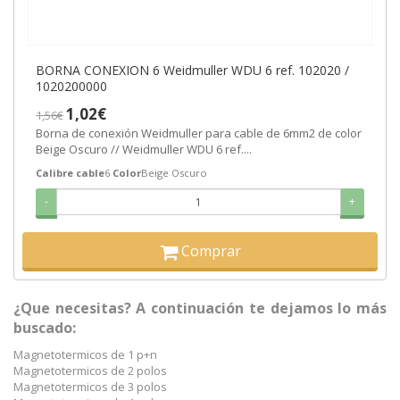
BORNA CONEXION 6 Weidmuller WDU 6 ref. 102020 /
1020200000
1,02€
1,56€
Borna de conexión Weidmuller para cable de 6mm2 de color
Beige Oscuro // Weidmuller WDU 6 ref....
Calibre cable
6
Color
Beige Oscuro
-
+
Comprar
¿Que necesitas? A continuación te dejamos lo más
buscado:
Magnetotermicos de 1 p+n
Magnetotermicos de 2 polos
Magnetotermicos de 3 polos