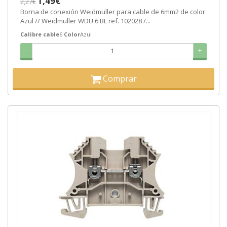
1,49€
2,27€
Borna de conexión Weidmuller para cable de 6mm2 de color
Azul // Weidmuller WDU 6 BL ref. 102028 /...
Calibre cable
6
Color
Azul
-
+
Comprar