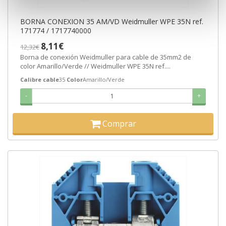
BORNA CONEXION 35 AM/VD Weidmuller WPE 35N ref.
171774 / 1717740000
8,11€
12,32€
Borna de conexión Weidmuller para cable de 35mm2 de
color Amarillo/Verde // Weidmuller WPE 35N ref....
Calibre cable
35
Color
Amarillo/Verde
-
+
Comprar