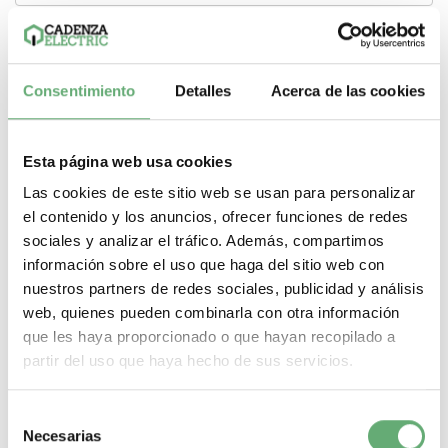
Consentimiento
Detalles
Acerca de las cookies
Esta página web usa cookies
Las cookies de este sitio web se usan para personalizar
el contenido y los anuncios, ofrecer funciones de redes
sociales y analizar el tráfico. Además, compartimos
información sobre el uso que haga del sitio web con
nuestros partners de redes sociales, publicidad y análisis
web, quienes pueden combinarla con otra información
que les haya proporcionado o que hayan recopilado a
BORNA CONEXION 50 Weidmuller WDU 50N ref.
partir del uso que haya hecho de sus servicios.
182084 / 1820840000
10,77€
16,37€
Borna de conexión Weidmuller para cable de 50mm2 de
Selección
color Beige Oscuro // Weidmuller WDU 50N ref....
Necesarias
de