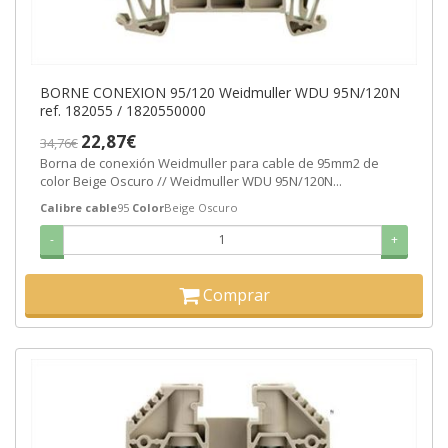
BORNE CONEXION 95/120 Weidmuller WDU 95N/120N
ref. 182055 / 1820550000
22,87€
34,76€
Borna de conexión Weidmuller para cable de 95mm2 de
color Beige Oscuro // Weidmuller WDU 95N/120N...
Calibre cable
95
Color
Beige Oscuro
-
+
Comprar