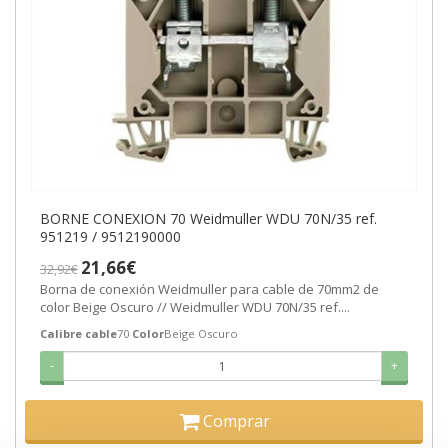
BORNE CONEXION 70 Weidmuller WDU 70N/35 ref.
951219 / 9512190000
21,66€
32,92€
Borna de conexión Weidmuller para cable de 70mm2 de
color Beige Oscuro // Weidmuller WDU 70N/35 ref....
Calibre cable
70
Color
Beige Oscuro
-
+
Comprar