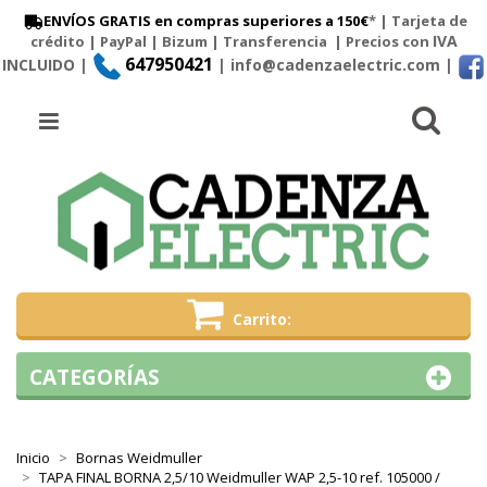
ENVÍOS GRATIS en compras superiores a 150€
* | Tarjeta de
IVA
crédito | PayPal |
Bizum
|
Transferencia
| Precios con
647950421
INCLUIDO |
| info@cadenzaelectric.com
|
Busc
Menú
Carrito
CATEGORÍAS
Inicio
Bornas Weidmuller
TAPA FINAL BORNA 2,5/10 Weidmuller WAP 2,5-10 ref. 105000 /