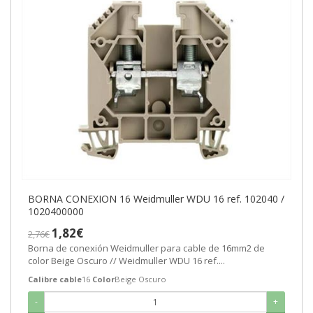
BORNA CONEXION 16 Weidmuller WDU 16 ref. 102040 /
1020400000
1,82€
2,76€
Borna de conexión Weidmuller para cable de 16mm2 de
color Beige Oscuro // Weidmuller WDU 16 ref....
Calibre cable
16
Color
Beige Oscuro
-
+