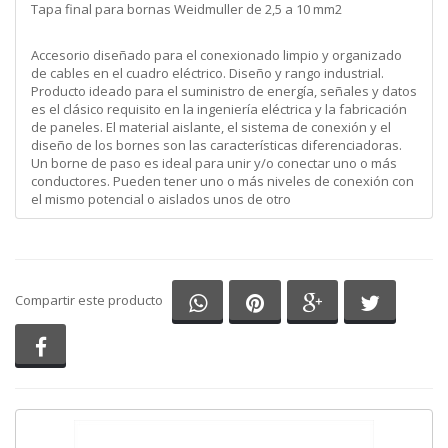
Tapa final para bornas Weidmuller de 2,5 a 10 mm2
Accesorio diseñado para el conexionado limpio y organizado
de cables en el cuadro eléctrico. Diseño y rango industrial.
Producto ideado para el suministro de energía, señales y datos
es el clásico requisito en la ingeniería eléctrica y la fabricación
de paneles. El material aislante, el sistema de conexión y el
diseño de los bornes son las características diferenciadoras.
Un borne de paso es ideal para unir y/o conectar uno o más
conductores. Pueden tener uno o más niveles de conexión con
el mismo potencial o aislados unos de otro
Compartir en Whatsapp
Compartir en Pinterest
Compartir en G
Comparti
Compartir este producto
Compartir en Facebook