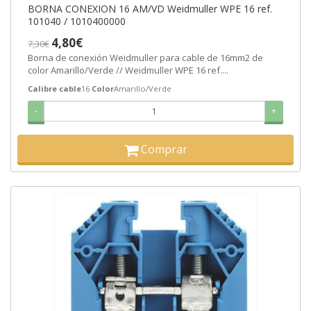
BORNA CONEXION 16 AM/VD Weidmuller WPE 16 ref.
101040 / 1010400000
4,80€
7,30€
Borna de conexión Weidmuller para cable de 16mm2 de
color Amarillo/Verde // Weidmuller WPE 16 ref....
Calibre cable
16
Color
Amarillo/Verde
-
+
Comprar