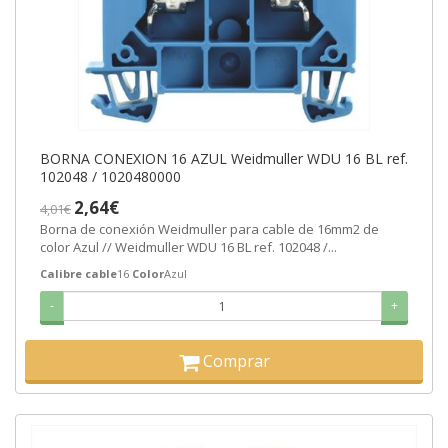
BORNA CONEXION 16 AZUL Weidmuller WDU 16 BL ref.
102048 / 1020480000
2,64€
4,01€
Borna de conexión Weidmuller para cable de 16mm2 de
color Azul // Weidmuller WDU 16 BL ref. 102048 /...
Calibre cable
16
Color
Azul
-
+
Comprar