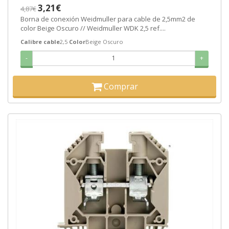
3,21€
4,87€
Borna de conexión Weidmuller para cable de 2,5mm2 de
color Beige Oscuro // Weidmuller WDK 2,5 ref....
Calibre cable
2,5
Color
Beige Oscuro
-
+
Comprar