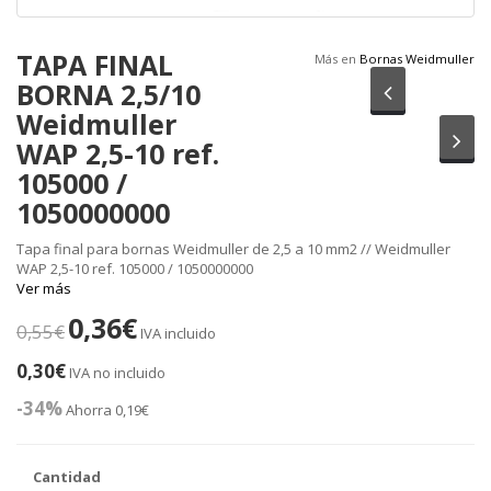
TAPA FINAL
Más en
Bornas Weidmuller
BORNA 2,5/10
Anterior
Weidmuller
Sig
WAP 2,5-10 ref.
105000 /
1050000000
Tapa final para bornas Weidmuller de 2,5 a 10 mm2 // Weidmuller
WAP 2,5-10 ref. 105000 / 1050000000
Ver más
0,36€
0,55€
IVA incluido
0,30€
IVA no incluido
-34%
Ahorra 0,19€
Cantidad