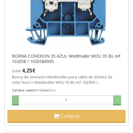
BORNA CONEXION 35 AZUL Weidmuller WDU 35 BL ref.
102058 / 1020580000
4,25€
6,40€
Borna de conexión Weidmuller para cable de 35mm2 de
color Azul // Weidmuller WDU 35 BL ref. 102058 /...
Calibre cable
35
Color
Azul
-
+
Comprar