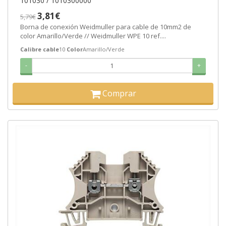
101030 / 1010300000
3,81€
5,79€
Borna de conexión Weidmuller para cable de 10mm2 de
color Amarillo/Verde // Weidmuller WPE 10 ref....
Calibre cable
10
Color
Amarillo/Verde
-
+
Comprar