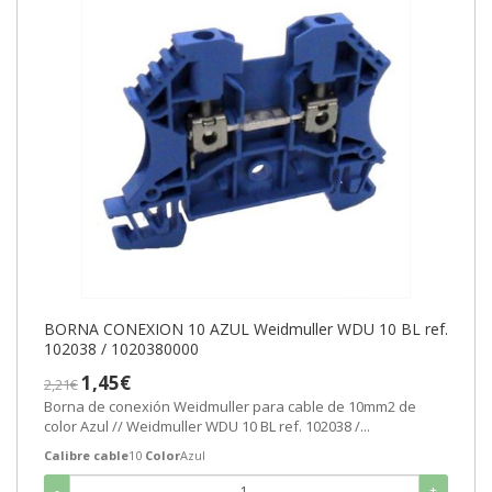
BORNA CONEXION 10 AZUL Weidmuller WDU 10 BL ref.
102038 / 1020380000
1,45€
2,21€
Borna de conexión Weidmuller para cable de 10mm2 de
color Azul // Weidmuller WDU 10 BL ref. 102038 /...
Calibre cable
10
Color
Azul
-
+