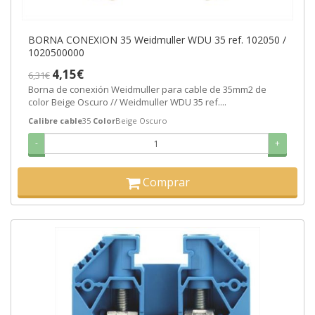
BORNA CONEXION 35 Weidmuller WDU 35 ref. 102050 /
1020500000
4,15€
6,31€
Borna de conexión Weidmuller para cable de 35mm2 de
color Beige Oscuro // Weidmuller WDU 35 ref....
Calibre cable
35
Color
Beige Oscuro
-
+
Comprar