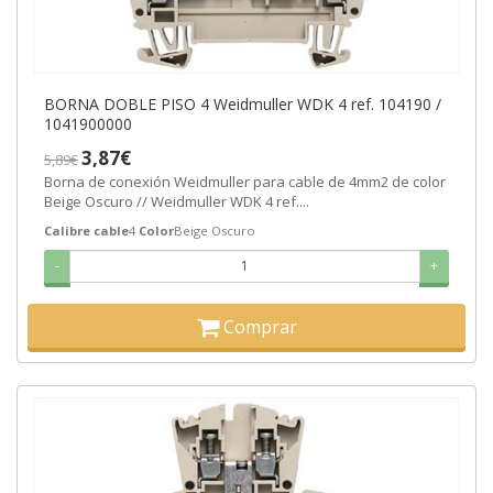
BORNA DOBLE PISO 4 Weidmuller WDK 4 ref. 104190 /
1041900000
3,87€
5,89€
Borna de conexión Weidmuller para cable de 4mm2 de color
Beige Oscuro // Weidmuller WDK 4 ref....
Calibre cable
4
Color
Beige Oscuro
-
+
Comprar