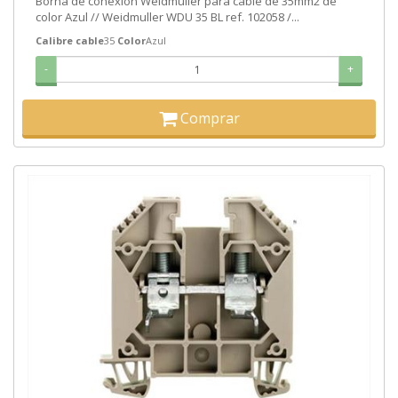
Borna de conexión Weidmuller para cable de 35mm2 de
color Azul // Weidmuller WDU 35 BL ref. 102058 /...
Calibre cable
35
Color
Azul
-
+
Comprar