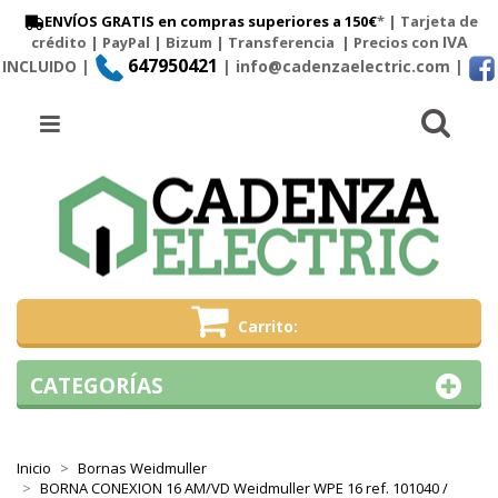
ENVÍOS GRATIS en compras superiores a 150€
* | Tarjeta de
IVA
crédito | PayPal |
Bizum
|
Transferencia
| Precios con
647950421
INCLUIDO |
| info@cadenzaelectric.com
|
Busc
Menú
Carrito
CATEGORÍAS
Inicio
Bornas Weidmuller
BORNA CONEXION 16 AM/VD Weidmuller WPE 16 ref. 101040 /