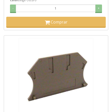
Color
Beige Oscuro
-
+
Comprar