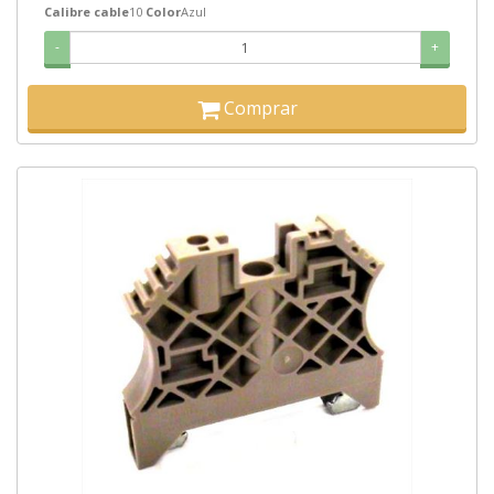
Calibre cable
10
Color
Azul
-
+
Comprar