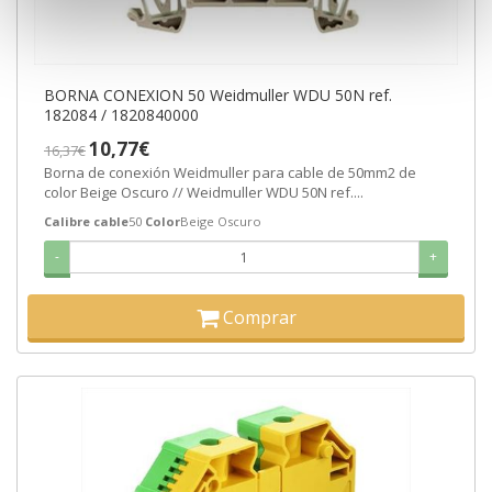
BORNA CONEXION 50 Weidmuller WDU 50N ref.
182084 / 1820840000
10,77€
16,37€
Borna de conexión Weidmuller para cable de 50mm2 de
color Beige Oscuro // Weidmuller WDU 50N ref....
Calibre cable
50
Color
Beige Oscuro
-
+
Comprar