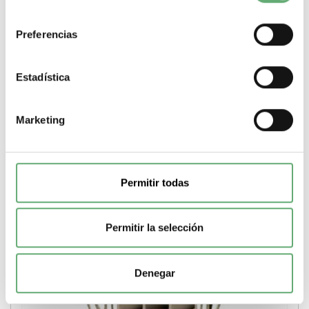
21,66€
32,92€
consentimiento
Borna de conexión Weidmuller para cable de 70mm2 de
color Beige Oscuro // Weidmuller WDU 70N/35 ref....
Preferencias
Calibre cable
70
Color
Beige Oscuro
-
+
Estadística
Comprar
Marketing
Permitir todas
Permitir la selección
Denegar