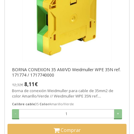
BORNA CONEXION 35 AM/VD Weidmuller WPE 35N ref.
171774 / 1717740000
8,11€
12,32€
Borna de conexión Weidmuller para cable de 35mm2 de
color Amarillo/Verde // Weidmuller WPE 35N ref....
Calibre cable
35
Color
Amarillo/Verde
-
+
Comprar