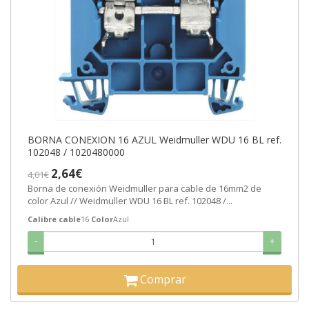
BORNA CONEXION 16 AZUL Weidmuller WDU 16 BL ref.
102048 / 1020480000
2,64€
4,01€
Borna de conexión Weidmuller para cable de 16mm2 de
color Azul // Weidmuller WDU 16 BL ref. 102048 /...
Calibre cable
16
Color
Azul
-
+
Comprar