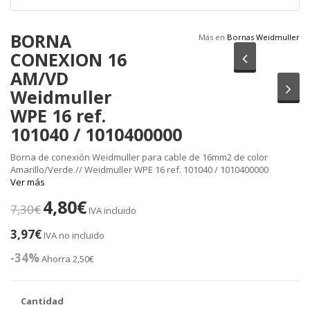
BORNA
Más en
Bornas Weidmuller
CONEXION 16
Anterior
AM/VD
Sig
Weidmuller
WPE 16 ref.
101040 / 1010400000
Borna de conexión Weidmuller para cable de 16mm2 de color
Amarillo/Verde // Weidmuller WPE 16 ref. 101040 / 1010400000
Ver más
4,80€
7,30€
IVA incluido
3,97€
IVA no incluido
-34%
Ahorra 2,50€
Cantidad