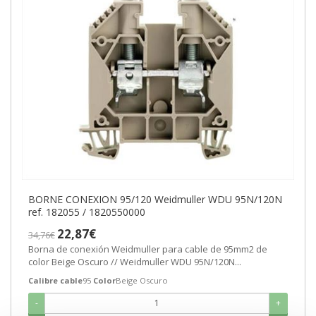
BORNE CONEXION 95/120 Weidmuller WDU 95N/120N
ref. 182055 / 1820550000
22,87€
34,76€
Borna de conexión Weidmuller para cable de 95mm2 de
color Beige Oscuro // Weidmuller WDU 95N/120N...
Calibre cable
95
Color
Beige Oscuro
-
+