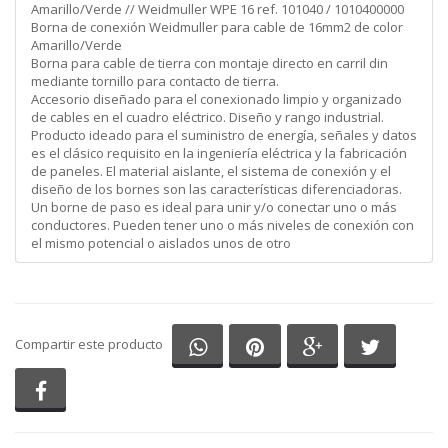
Amarillo/Verde // Weidmuller WPE 16 ref. 101040 / 1010400000
Borna de conexión Weidmuller para cable de 16mm2 de color
Amarillo/Verde
Borna para cable de tierra con montaje directo en carril din
mediante tornillo para contacto de tierra.
Accesorio diseñado para el conexionado limpio y organizado
de cables en el cuadro eléctrico. Diseño y rango industrial.
Producto ideado para el suministro de energía, señales y datos
es el clásico requisito en la ingeniería eléctrica y la fabricación
de paneles. El material aislante, el sistema de conexión y el
diseño de los bornes son las características diferenciadoras.
Un borne de paso es ideal para unir y/o conectar uno o más
conductores. Pueden tener uno o más niveles de conexión con
el mismo potencial o aislados unos de otro
Compartir en Whatsapp
Compartir en Pinterest
Compartir en G
Comparti
Compartir este producto
Compartir en Facebook