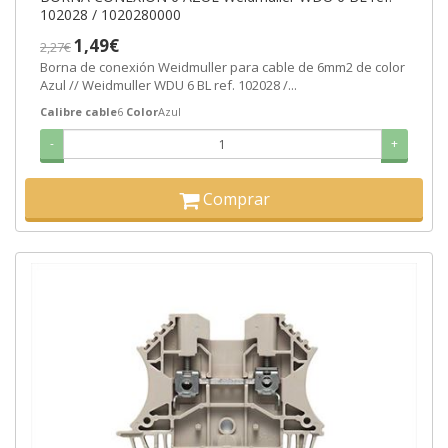
102028 / 1020280000
1,49€
2,27€
Borna de conexión Weidmuller para cable de 6mm2 de color
Azul // Weidmuller WDU 6 BL ref. 102028 /...
Calibre cable
6
Color
Azul
-
+
Comprar