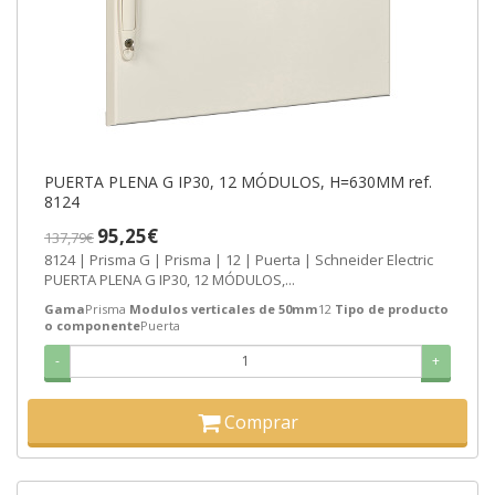
PUERTA PLENA G IP30, 12 MÓDULOS, H=630MM ref.
8124
95,25€
137,79€
8124 | Prisma G | Prisma | 12 | Puerta | Schneider Electric
PUERTA PLENA G IP30, 12 MÓDULOS,...
Gama
Prisma
Modulos verticales de 50mm
12
Tipo de producto
o componente
Puerta
-
+
Comprar