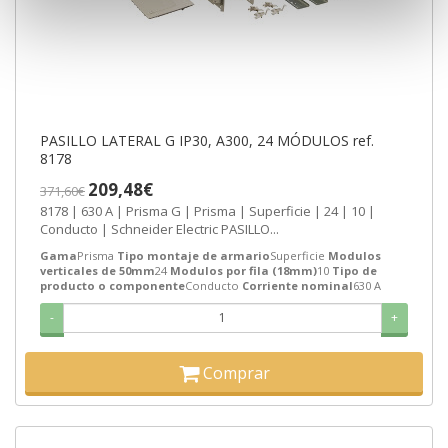
PASILLO LATERAL G IP30, A300, 24 MÓDULOS ref.
8178
209,48€
371,60€
8178 | 630 A | Prisma G | Prisma | Superficie | 24 | 10 |
Conducto | Schneider Electric PASILLO...
Gama
Prisma
Tipo montaje de armario
Superficie
Modulos
verticales de 50mm
24
Modulos por fila (18mm)
10
Tipo de
producto o componente
Conducto
Corriente nominal
630 A
-
+
Comprar