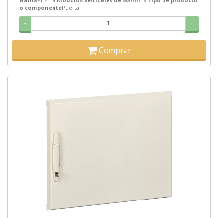
Gama
Prisma
Modulos verticales de 50mm
18
Tipo de producto
o componente
Puerta
-
+
Comprar