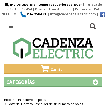
ENVÍOS GRATIS en compras superiores a 150€
* | Tarjeta de
IVA
crédito | PayPal |
Bizum
|
Transferencia
| Precios con
647950421
INCLUIDO |
| info@cadenzaelectric.com
|
Busc
Menú
Carrito
CATEGORÍAS
Inicio
sin numero de polos
Material Eléctrico Schneider de sin numero de polos