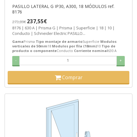
PASILLO LATERAL G IP30, A300, 18 MÓDULOS ref.
8176
237,55€
273,89€
8176 | 630 A | Prisma G | Prisma | Superficie | 18 | 10 |
Conducto | Schneider Electric PASILLO...
Gama
Prisma
Tipo montaje de armario
Superficie
Modulos
verticales de 50mm
18
Modulos por fila (18mm)
10
Tipo de
producto o componente
Conducto
Corriente nominal
630 A
-
+
Comprar