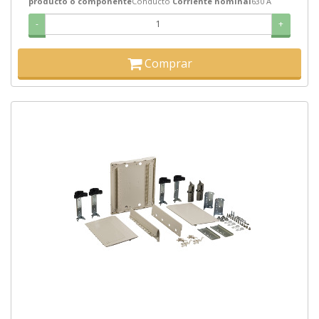
producto o componente
Conducto
Corriente nominal
630 A
-
+
Comprar