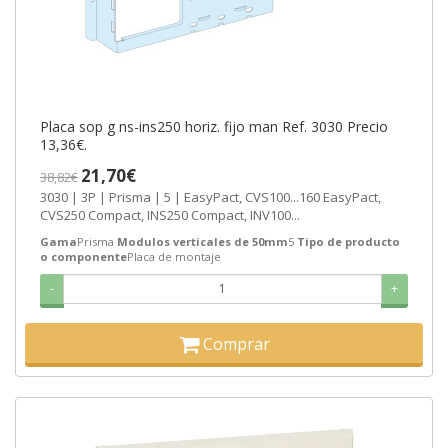
Placa sop g ns-ins250 horiz. fijo man Ref. 3030 Precio
13,36€.
21,70€
38,82€
3030 | 3P | Prisma | 5 | EasyPact, CVS100...160 EasyPact,
CVS250 Compact, INS250 Compact, INV100...
Gama
Prisma
Modulos verticales de 50mm
5
Tipo de producto
o componente
Placa de montaje
-
+
Comprar