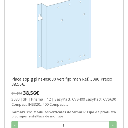
Placa sop g pl ns-ins630 vert fijo man Ref. 3080 Precio
38,56€.
38,56€
74,17€
3080 | 3P | Prisma | 12 | EasyPact, CVS400 EasyPact, CVS630
Compact, INS320...400 Compact,...
Gama
Prisma
Modulos verticales de 50mm
12
Tipo de producto
o componente
Placa de montaje
-
+