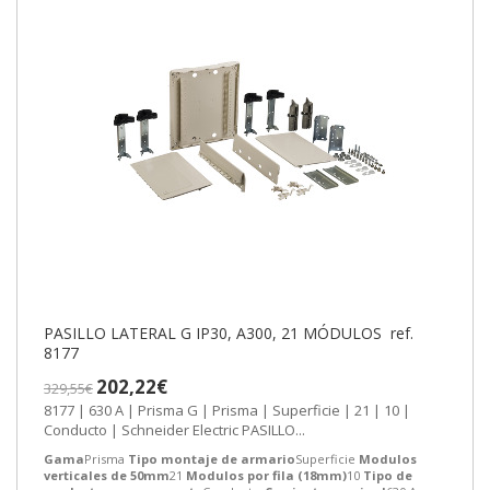
PASILLO LATERAL G IP30, A300, 21 MÓDULOS ref.
8177
202,22€
329,55€
8177 | 630 A | Prisma G | Prisma | Superficie | 21 | 10 |
Conducto | Schneider Electric PASILLO...
Gama
Prisma
Tipo montaje de armario
Superficie
Modulos
verticales de 50mm
21
Modulos por fila (18mm)
10
Tipo de