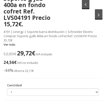
400a en fondo
Anterior
cofret Ref.
Sig
LVS04191 Precio
15,72€.
4191 | Linergy | Soporte barra distribución | Schneider Electric
Comprar Soporte g jdb 400a en fondo cofret Ref. LVS04191 Precio
35,72€.
Ver más
29,72€
52,89€
IVA incluido
24,56€
IVA no incluido
-44%
Ahorra 23,17€
Cantidad