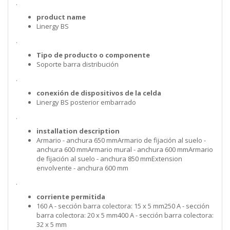
.
product name
Linergy BS
.
Tipo de producto o componente
Soporte barra distribución
.
conexión de dispositivos de la celda
Linergy BS posterior embarrado
.
installation description
Armario - anchura 650 mmArmario de fijación al suelo -
anchura 600 mmArmario mural - anchura 600 mmArmario
de fijación al suelo - anchura 850 mmExtension
envolvente - anchura 600 mm
.
corriente permitida
160 A - sección barra colectora: 15 x 5 mm250 A - sección
barra colectora: 20 x 5 mm400 A - sección barra colectora:
32 x 5 mm