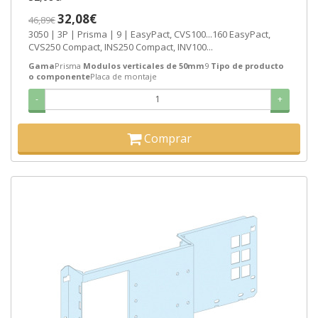
32,08€
46,89€
3050 | 3P | Prisma | 9 | EasyPact, CVS100...160 EasyPact,
CVS250 Compact, INS250 Compact, INV100...
Gama
Prisma
Modulos verticales de 50mm
9
Tipo de producto
o componente
Placa de montaje
-
+
Comprar