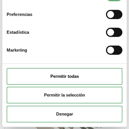
consentimiento
319,21€
416,41€
8179 | 630 A | Prisma G | Prisma | Superficie | 27 | 10 |
Preferencias
Conducto | Schneider Electric PASILLO...
Gama
Prisma
Tipo montaje de armario
Superficie
Modulos
verticales de 50mm
27
Modulos por fila (18mm)
10
Tipo de
Estadística
producto o componente
Conducto
Corriente nominal
630 A
-
+
Marketing
Comprar
Permitir todas
Permitir la selección
Denegar