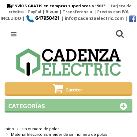
ENVÍOS GRATIS en compras superiores a 150€
* | Tarjeta de
IVA
crédito | PayPal |
Bizum
|
Transferencia
| Precios con
647950421
INCLUIDO |
| info@cadenzaelectric.com
|
Busc
Menú
Carrito
CATEGORÍAS
Inicio
sin numero de polos
Material Eléctrico Schneider de sin numero de polos