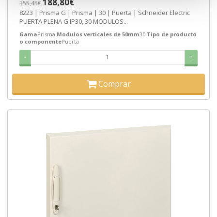
188,80€
355,45€
8223 | Prisma G | Prisma | 30 | Puerta | Schneider Electric
PUERTA PLENA G IP30, 30 MODULOS...
Gama
Prisma
Modulos verticales de 50mm
30
Tipo de producto
o componente
Puerta
-
+
Comprar