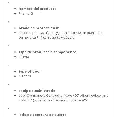
.
Nombre del producto
Prisma G
.
Grado de protección IP
IP43 con puerta. cúpula y junta IP43IP30 sin puertaIP40
con puertaIP41 con puerta y cúpula
.
Tipo de producto o componente
Puerta
.
type of door
Pleno/a
.
Equipo suministrado
door ((*)) maneta Cerradura (llave 405) other keylock and
insert ((*)) solicitar por separado2 hinge ((*))
.
lado de apertura de puerta