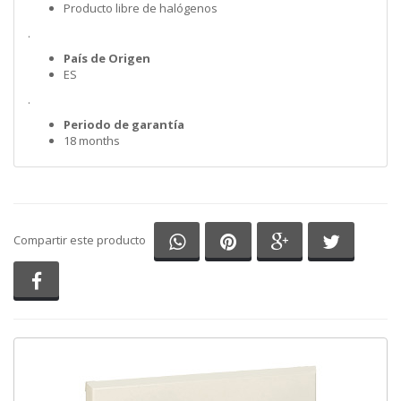
Producto libre de halógenos
.
País de Origen
ES
.
Periodo de garantía
18 months
Compartir en Whatsapp
Compartir en Pinterest
Compartir en G
Comparti
Compartir este producto
Compartir en Facebook