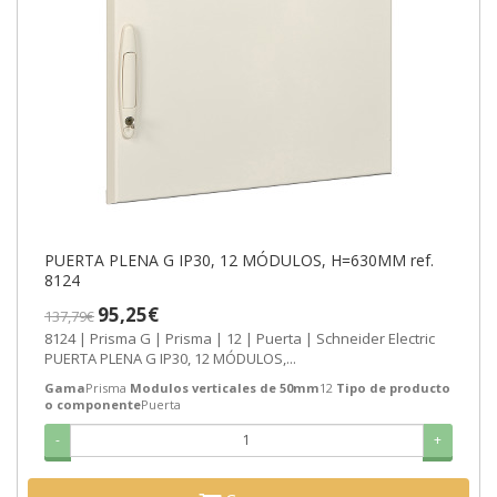
PUERTA PLENA G IP30, 12 MÓDULOS, H=630MM ref.
8124
95,25€
137,79€
8124 | Prisma G | Prisma | 12 | Puerta | Schneider Electric
PUERTA PLENA G IP30, 12 MÓDULOS,...
Gama
Prisma
Modulos verticales de 50mm
12
Tipo de producto
o componente
Puerta
-
+