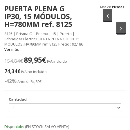
PUERTA PLENA G
Más en
Plenas G
IP30, 15 MÓDULOS,
Anterior
H=780MM ref. 8125
Sig
8125 | Prisma G | Prisma | 15 | Puerta |
Schneider Electric PUERTA PLENA G IP30, 15
MÓDULOS, H=780MM ref. 8125 Precio : 92,18€
Ver más
89,95€
154,84€
IVA incluido
74,34€
IVA no incluido
-42%
Ahorra 64,89€
Cantidad
Disponible:
(EN STOCK SALVO VENTA)