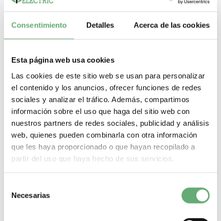
Consentimiento
Detalles
Acerca de las cookies
Esta página web usa cookies
Las cookies de este sitio web se usan para personalizar
el contenido y los anuncios, ofrecer funciones de redes
sociales y analizar el tráfico. Además, compartimos
información sobre el uso que haga del sitio web con
nuestros partners de redes sociales, publicidad y análisis
PUERTA PLENA G IP30, 33 MÓDULOS H=1830MM ref.
8224
web, quienes pueden combinarla con otra información
que les haya proporcionado o que hayan recopilado a
218,21€
399,49€
partir del uso que haya hecho de sus servicios.
8224 | Prisma G | Prisma | 33 | Puerta | Schneider Electric
PUERTA PLENA G IP30, 33 MÓDULOS...
Gama
Prisma
Modulos verticales de 50mm
33
Tipo de producto
Selección
o componente
Puerta
Necesarias
de
-
+
consentimiento