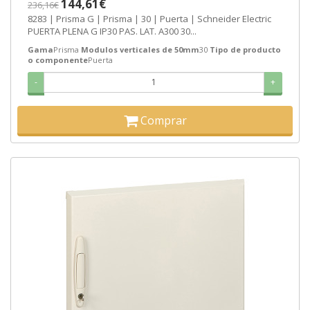
144,61€
236,16€
8283 | Prisma G | Prisma | 30 | Puerta | Schneider Electric
PUERTA PLENA G IP30 PAS. LAT. A300 30...
Gama
Prisma
Modulos verticales de 50mm
30
Tipo de producto
o componente
Puerta
-
+
Comprar