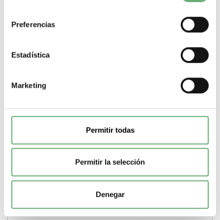
consentimiento
Preferencias
Placa pasacables troquelada 2 M20 o M32 + 2 M25 o
M40 ref. 8892 Schneider Electric [PLAZO 3-6 SEMANAS]
Estadística
35,41€
37,49€
8892 | Prisma Placa de prensa de Schneider Electric ref.
Marketing
8892 Precio: 25,75€ - Oferta con un 59% de...
Gama
Prisma
Tipo de producto o componente
Placa de prensa
-
+
Permitir todas
Comprar
Permitir la selección
Denegar