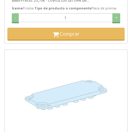
8889 Precio: 25,75€ - Oferta con un 59% de...
Gama
Prisma
Tipo de producto o componente
Placa de prensa
-
+
Comprar