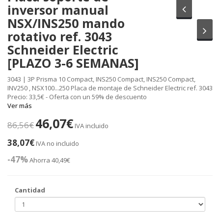
inversor manual
Anterior
NSX/INS250 mando
Sig
rotativo ref. 3043
Schneider Electric
[PLAZO 3-6 SEMANAS]
3043 | 3P Prisma 10 Compact, INS250 Compact, INS250 Compact,
INV250 , NSX100...250 Placa de montaje de Schneider Electric ref. 3043
Precio: 33,5€ - Oferta con un 59% de descuento
Ver más
46,07€
86,56€
IVA incluido
38,07€
IVA no incluido
-47%
Ahorra 40,49€
Cantidad