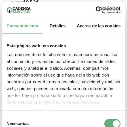
19,52€
54,23€
8896 | Prisma Placa de prensa de Schneider Electric ref.
8896 Precio: 14,19€ - Oferta con un 56% de...
Gama
Prisma
Tipo de producto o componente
Placa de prensa
Consentimiento
Detalles
Acerca de las cookies
-
+
Comprar
Esta página web usa cookies
Las cookies de este sitio web se usan para personalizar
el contenido y los anuncios, ofrecer funciones de redes
sociales y analizar el tráfico. Además, compartimos
información sobre el uso que haga del sitio web con
nuestros partners de redes sociales, publicidad y análisis
web, quienes pueden combinarla con otra información
que les haya proporcionado o que hayan recopilado a
partir del uso que haya hecho de sus servicios.
Selección
Necesarias
de