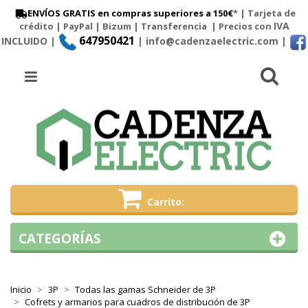
ENVÍOS GRATIS en compras superiores a 150€
* | Tarjeta de
IVA
crédito | PayPal |
Bizum
|
Transferencia
| Precios con
647950421
INCLUIDO |
| info@cadenzaelectric.com
|
Busc
Menú
Carrito
CATEGORÍAS
Inicio
3P
Todas las gamas Schneider de 3P
Cofrets y armarios para cuadros de distribución de 3P