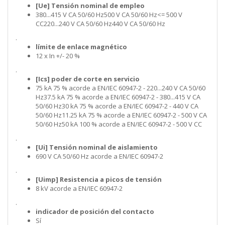
[Ue] Tensión nominal de empleo
380...415 V CA 50/60 Hz500 V CA 50/60 Hz<= 500 V
CC220...240 V CA 50/60 Hz440 V CA 50/60 Hz
.
límite de enlace magnético
12 x In +/- 20 %
.
[Ics] poder de corte en servicio
75 kA 75 % acorde a EN/IEC 60947-2 - 220...240 V CA 50/60
Hz37.5 kA 75 % acorde a EN/IEC 60947-2 - 380...415 V CA
50/60 Hz30 kA 75 % acorde a EN/IEC 60947-2 - 440 V CA
50/60 Hz11.25 kA 75 % acorde a EN/IEC 60947-2 - 500 V CA
50/60 Hz50 kA 100 % acorde a EN/IEC 60947-2 - 500 V CC
.
[Ui] Tensión nominal de aislamiento
690 V CA 50/60 Hz acorde a EN/IEC 60947-2
.
[Uimp] Resistencia a picos de tensión
8 kV acorde a EN/IEC 60947-2
.
indicador de posición del contacto
Sí