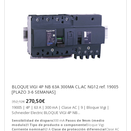
BLOQUE VIGI 4P NB 63A 300MA CL.AC NG12 ref. 19005
[PLAZO 3-6 SEMANAS]
270,50€
352,12€
19005 | 4P | 63 A | 300 mA | Clase AC | 9 | Bloque Vigi |
Schneider Electric BLOQUE VIGI 4P NB...
Sensibilidad de disparo
300 mA
Pasos de 9mm (medio
modulo)
9
Tipo de producto o componente
Bloque Vigi
Corriente nominal
63 A
Clase de protección diferencial
Clase AC