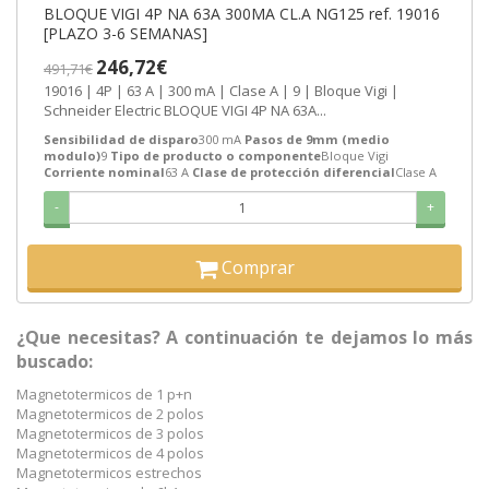
BLOQUE VIGI 4P NA 63A 300MA CL.A NG125 ref. 19016
[PLAZO 3-6 SEMANAS]
246,72€
491,71€
19016 | 4P | 63 A | 300 mA | Clase A | 9 | Bloque Vigi |
Schneider Electric BLOQUE VIGI 4P NA 63A...
Sensibilidad de disparo
300 mA
Pasos de 9mm (medio
modulo)
9
Tipo de producto o componente
Bloque Vigi
Corriente nominal
63 A
Clase de protección diferencial
Clase A
-
+
Comprar
¿Que necesitas? A continuación te dejamos lo más
buscado:
Magnetotermicos de 1 p+n
Magnetotermicos de 2 polos
Magnetotermicos de 3 polos
Magnetotermicos de 4 polos
Magnetotermicos estrechos