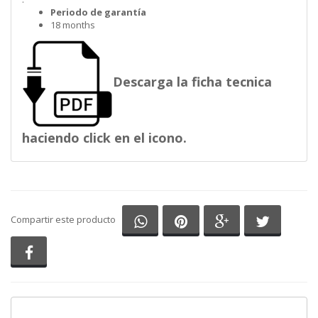
Periodo de garantía
18 months
Descarga la ficha tecnica
haciendo click en el icono.
Compartir en Whatsapp
Compartir en Pinterest
Compartir en G
Comparti
Compartir este producto
Compartir en Facebook