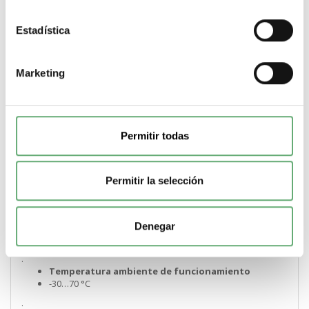
Grado de protección IK
IK05 acorde a EN/IEC 62263
Estadística
.
Grado de contaminación
3 acorde a IEC 60947-2
Marketing
.
Categoría de sobretensión
IV
.
Permitir todas
tropicalización
2 acorde a IEC 60068-1
.
Permitir la selección
humedad relativa
95 % en 55 °C
.
Denegar
Altitud máxima de funcionamiento
2000 m
.
Temperatura ambiente de funcionamiento
-30…70 °C
.