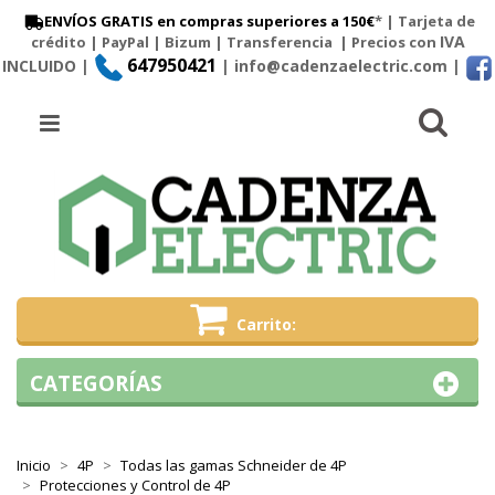
ENVÍOS GRATIS en compras superiores a 150€
* | Tarjeta de
IVA
crédito | PayPal |
Bizum
|
Transferencia
| Precios con
647950421
INCLUIDO |
| info@cadenzaelectric.com
|
Busc
Menú
Carrito
CATEGORÍAS
Inicio
4P
Todas las gamas Schneider de 4P
Protecciones y Control de 4P