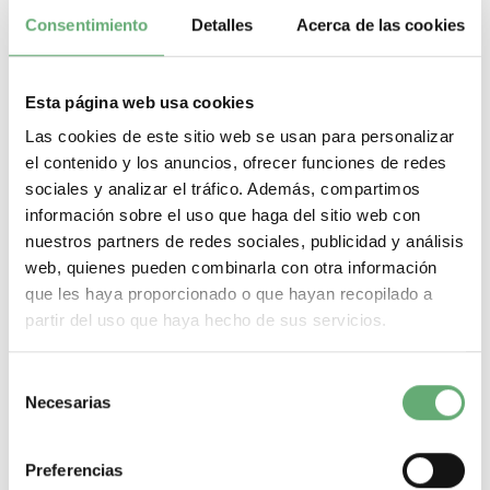
Candado integrado
Consentimiento
Detalles
Acerca de las cookies
.
Conexiones - terminales
Terminales de tipo túnel1.5…50 mm² rígidoTerminales de
tipo túnel1…35 mm² Flexible
Esta página web usa cookies
.
Las cookies de este sitio web se usan para personalizar
longitud de cable pelado para conectar bornas
el contenido y los anuncios, ofrecer funciones de redes
20 mm
sociales y analizar el tráfico. Además, compartimos
.
información sobre el uso que haga del sitio web con
par de apriete
3.5 N.m
nuestros partners de redes sociales, publicidad y análisis
web, quienes pueden combinarla con otra información
.
protección contra fugas a tierra
que les haya proporcionado o que hayan recopilado a
Bloque independiente
partir del uso que haya hecho de sus servicios.
.
Normas
EN/IEC 60947-2
Selección
Necesarias
de
.
Grado de protección IP
consentimiento
IP20 acorde a IEC 60529
Preferencias
.