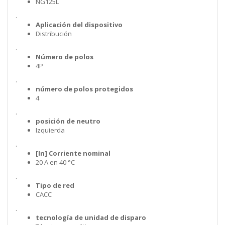
NG125L
.
Aplicación del dispositivo
Distribución
.
Número de polos
4P
.
número de polos protegidos
4
.
posición de neutro
Izquierda
.
[In] Corriente nominal
20 A en 40 °C
.
Tipo de red
CACC
.
tecnología de unidad de disparo