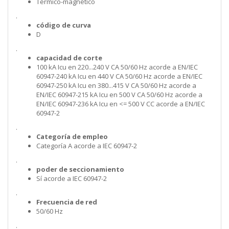
Térmico-magnético
.
código de curva
D
.
capacidad de corte
100 kA Icu en 220...240 V CA 50/60 Hz acorde a EN/IEC
60947-240 kA Icu en 440 V CA 50/60 Hz acorde a EN/IEC
60947-250 kA Icu en 380...415 V CA 50/60 Hz acorde a
EN/IEC 60947-215 kA Icu en 500 V CA 50/60 Hz acorde a
EN/IEC 60947-236 kA Icu en <= 500 V CC acorde a EN/IEC
60947-2
.
Categoría de empleo
Categoría A acorde a IEC 60947-2
.
poder de seccionamiento
Sí acorde a IEC 60947-2
.
Frecuencia de red
50/60 Hz
.