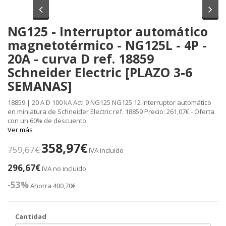
Anterior
Sig
NG125 - Interruptor automático
magnetotérmico - NG125L - 4P -
20A - curva D ref. 18859
Schneider Electric [PLAZO 3-6
SEMANAS]
18859 | 20 A D 100 kA Acti 9 NG125 NG125 12 Interruptor automático
en miniatura de Schneider Electric ref. 18859 Precio: 261,07€ - Oferta
con un 60% de descuento
Ver más
358,97€
759,67€
IVA incluido
296,67€
IVA no incluido
-53%
Ahorra 400,70€
Cantidad