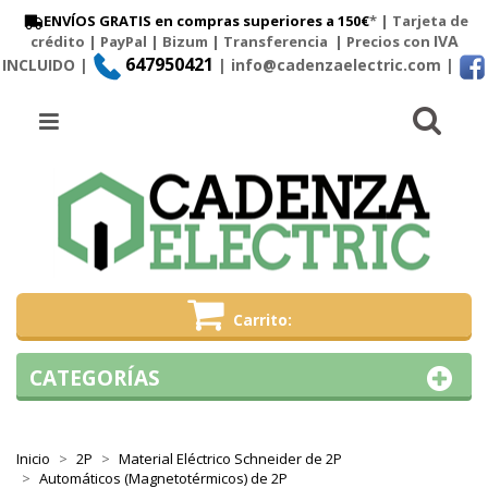
ENVÍOS GRATIS en compras superiores a 150€
* | Tarjeta de
IVA
crédito | PayPal |
Bizum
|
Transferencia
| Precios con
647950421
INCLUIDO |
| info@cadenzaelectric.com
|
Busc
Menú
Carrito
CATEGORÍAS
Inicio
2P
Material Eléctrico Schneider de 2P
Automáticos (Magnetotérmicos) de 2P