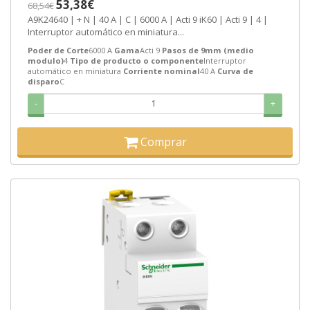
53,38€
68,54€
A9K24640 | + N | 40 A | C | 6000 A | Acti 9 iK60 | Acti 9 | 4 |
Interruptor automático en miniatura...
Poder de Corte
6000 A
Gama
Acti 9
Pasos de 9mm (medio
modulo)
4
Tipo de producto o componente
Interruptor
automático en miniatura
Corriente nominal
40 A
Curva de
disparo
C
-
+
Comprar