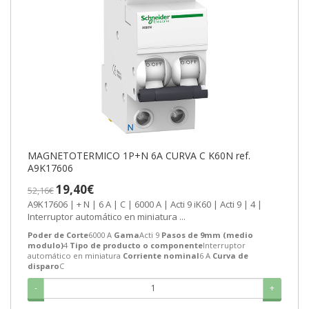
MAGNETOTERMICO 1P+N 6A CURVA C K60N ref.
A9K17606
19,40€
52,16€
A9K17606 | + N | 6 A | C | 6000 A | Acti 9 iK60 | Acti 9 | 4 |
Interruptor automático en miniatura ...
Poder de Corte
6000 A
Gama
Acti 9
Pasos de 9mm (medio
modulo)
4
Tipo de producto o componente
Interruptor
automático en miniatura
Corriente nominal
6 A
Curva de
disparo
C
-
+