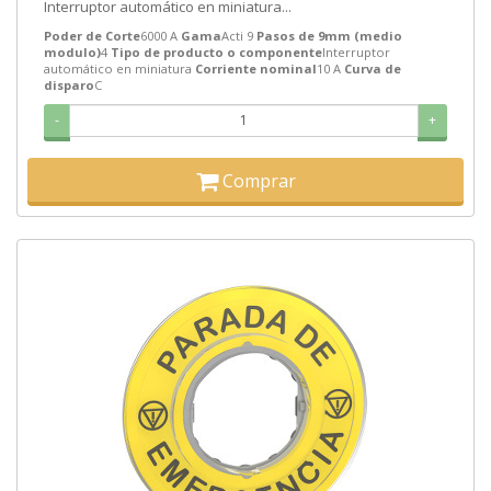
Interruptor automático en miniatura...
Poder de Corte
6000 A
Gama
Acti 9
Pasos de 9mm (medio
modulo)
4
Tipo de producto o componente
Interruptor
automático en miniatura
Corriente nominal
10 A
Curva de
disparo
C
-
+
Comprar