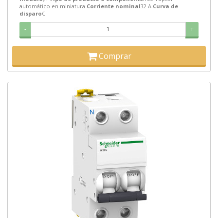
automático en miniatura
Corriente nominal
32 A
Curva de
disparo
C
-
+
Comprar