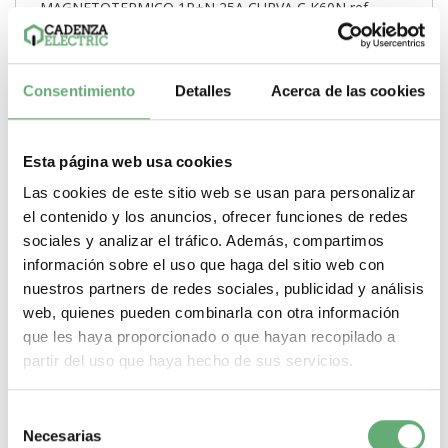
MAGNETOTERMICO 1P+N 25A CURVA C K60N ref.
A9K17625
8,80€
23,01€
A9K17625 | + N | 25 A | C | 6000 A | Acti 9 iK60 | Acti 9 | 4 |
Consentimiento
Detalles
Acerca de las cookies
Interruptor automático en miniatura...
Poder de Corte
6000 A
Gama
Acti 9
Pasos de 9mm (medio
modulo)
4
Tipo de producto o componente
Interruptor
automático en miniatura
Corriente nominal
25 A
Curva de
Esta página web usa cookies
disparo
C
Las cookies de este sitio web se usan para personalizar
-
+
el contenido y los anuncios, ofrecer funciones de redes
sociales y analizar el tráfico. Además, compartimos
Comprar
información sobre el uso que haga del sitio web con
nuestros partners de redes sociales, publicidad y análisis
web, quienes pueden combinarla con otra información
Nuevo
que les haya proporcionado o que hayan recopilado a
partir del uso que haya hecho de sus servicios.
Selección
Necesarias
de