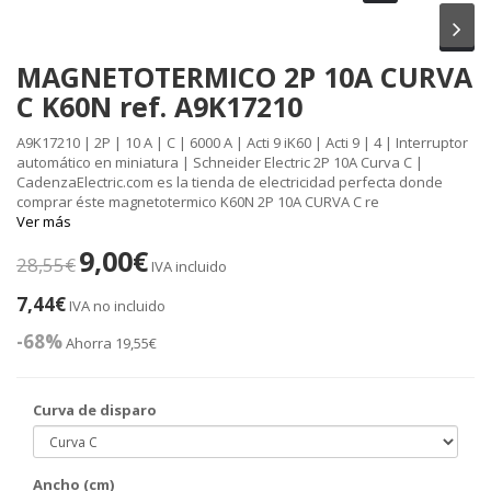
Sig
MAGNETOTERMICO 2P 10A CURVA
C K60N ref. A9K17210
A9K17210 | 2P | 10 A | C | 6000 A | Acti 9 iK60 | Acti 9 | 4 | Interruptor
automático en miniatura | Schneider Electric 2P 10A Curva C |
CadenzaElectric.com es la tienda de electricidad perfecta donde
comprar éste magnetotermico K60N 2P 10A CURVA C re
Ver más
9,00€
28,55€
IVA incluido
7,44€
IVA no incluido
-68%
Ahorra 19,55€
Curva de disparo
Ancho (cm)