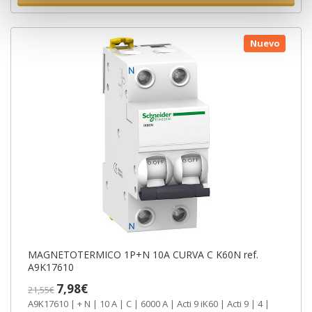
Nuevo
MAGNETOTERMICO 1P+N 10A CURVA C K60N ref.
A9K17610
7,98€
21,55€
A9K17610 | + N | 10 A | C | 6000 A | Acti 9 iK60 | Acti 9 | 4 |