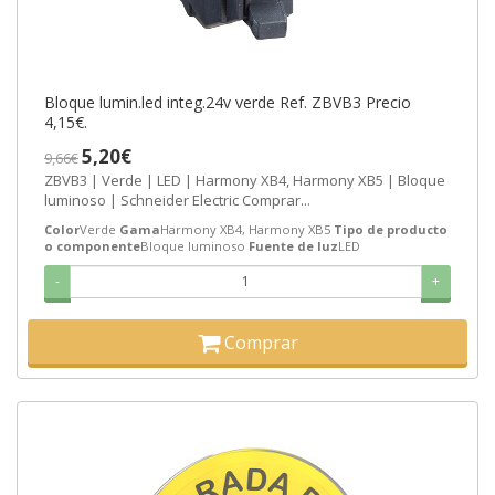
Bloque lumin.led integ.24v verde Ref. ZBVB3 Precio
4,15€.
5,20€
9,66€
ZBVB3 | Verde | LED | Harmony XB4, Harmony XB5 | Bloque
luminoso | Schneider Electric Comprar...
Color
Verde
Gama
Harmony XB4, Harmony XB5
Tipo de producto
o componente
Bloque luminoso
Fuente de luz
LED
-
+
Comprar