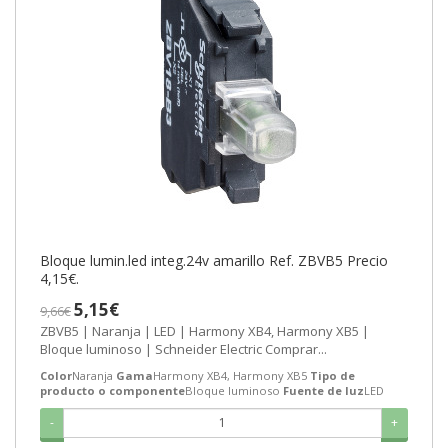
Bloque lumin.led integ.24v amarillo Ref. ZBVB5 Precio
4,15€.
5,15€
9,66€
ZBVB5 | Naranja | LED | Harmony XB4, Harmony XB5 |
Bloque luminoso | Schneider Electric Comprar...
Color
Naranja
Gama
Harmony XB4, Harmony XB5
Tipo de
producto o componente
Bloque luminoso
Fuente de luz
LED
-
+