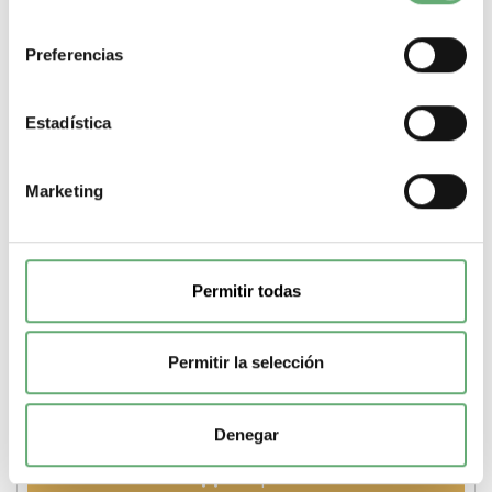
consentimiento
Preferencias
Estadística
Marketing
MAGNETOTERMICO 1P+N 16A CURVA C K60N ref.
A9K17616
8,24€
21,93€
A9K17616 | + N | 16 A | C | 6000 A | Acti 9 iK60 | Acti 9 | 4 |
Permitir todas
Interruptor automático en miniatura...
Poder de Corte
6000 A
Gama
Acti 9
Pasos de 9mm (medio
modulo)
4
Tipo de producto o componente
Interruptor
Permitir la selección
automático en miniatura
Corriente nominal
16 A
Curva de
disparo
C
-
+
Denegar
Comprar