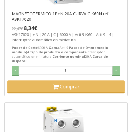
MAGNETOTERMICO 1P+N 20A CURVA C K60N ref.
A9K17620
8,34€
22,47€
A9K17620 | + N | 20 A | C | 6000 A | Acti 9 iK60 | Acti 9 | 4 |
Interruptor automático en miniatura...
Poder de Corte
6000 A
Gama
Acti 9
Pasos de 9mm (medio
modulo)
4
Tipo de producto o componente
Interruptor
automático en miniatura
Corriente nominal
20 A
Curva de
disparo
C
-
+
Comprar