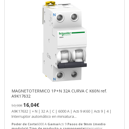
MAGNETOTERMICO 1P+N 32A CURVA C K60N ref.
A9K17632
16,04€
50,98€
A9K17632 | + N | 32 A | C | 6000 A | Acti 9 iK60 | Acti 9 | 4 |
Interruptor automático en miniatura...
Poder de Corte
6000 A
Gama
Acti 9
Pasos de 9mm (medio
modulo)
4
Tipo de producto o componente
Interruptor