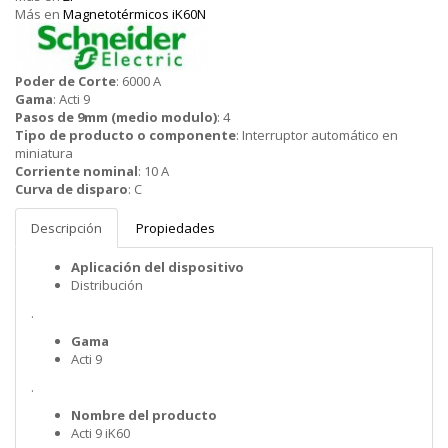
Más en
Magnetotérmicos iK60N
Schneider
Poder de Corte
:
6000 A
Gama
:
Acti 9
Pasos de 9mm (medio modulo)
:
4
Tipo de producto o componente
:
Interruptor automático en
miniatura
Corriente nominal
:
10 A
Curva de disparo
:
C
Descripción
Propiedades
Aplicación del dispositivo
Distribución
.
Gama
Acti 9
.
Nombre del producto
Acti 9 iK60