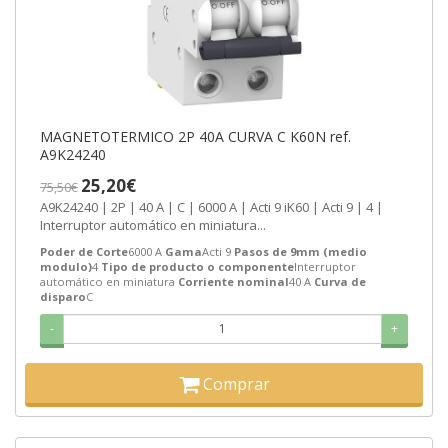
MAGNETOTERMICO 2P 40A CURVA C K60N ref.
A9K24240
25,20€
75,50€
A9K24240 | 2P | 40 A | C | 6000 A | Acti 9 iK60 | Acti 9 | 4 |
Interruptor automático en miniatura...
Poder de Corte
6000 A
Gama
Acti 9
Pasos de 9mm (medio
modulo)
4
Tipo de producto o componente
Interruptor
automático en miniatura
Corriente nominal
40 A
Curva de
disparo
C
-
+
Comprar