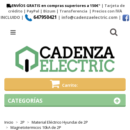
ENVÍOS GRATIS en compras superiores a 150€
* | Tarjeta de
IVA
crédito | PayPal |
Bizum
|
Transferencia
| Precios con
647950421
INCLUIDO |
| info@cadenzaelectric.com
|
Busc
Menú
Carrito
CATEGORÍAS
Inicio
2P
Material Eléctrico Hyundai de 2P
Magnetotermicos 10kA de 2P