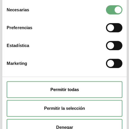
12,415€
Selección
Necesarias
de
Detalles
consentimiento
Preferencias
Estadística
Marketing
Permitir todas
Permitir la selección
Denegar
Magnetotermico 1P+N 40A Curva C Precio 4,719€.