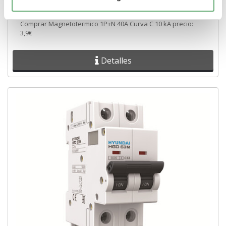
4,72€
5,66€
Comprar Magnetotermico 1P+N 40A Curva C 10 kA precio:
3,9€
Detalles