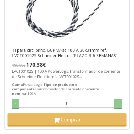
TI para circ. princ. BCPM/-sc 100 A 30x31mm ref.
LVCT00102S Schneider Electric [PLAZO 3-6 SEMANAS]
170,38€
190,08€
LVCT00102S | 100 A PowerLogic Transformador de corriente
de Schneider Electric ref. LVCT00102S...
Gama
PowerLogic
Tipo de producto o
componente
Transformador de corriente
Corriente
nominal
100 A
-
+
Comprar