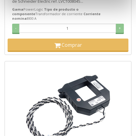
de Schneider Electric ref. LVCT00804S...
Gama
PowerLogic
Tipo de producto o
componente
Transformador de corriente
Corriente
nominal
800 A
-
+
Comprar