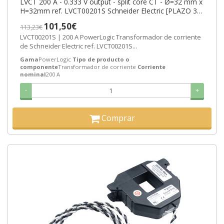
LVCT 200 A - 0.333 V output - split core CT - Ø=32 mm x
H=32mm ref. LVCT00201S Schneider Electric [PLAZO 3-6
SEMANAS]
101,50€
113,23€
LVCT00201S | 200 A PowerLogic Transformador de corriente
de Schneider Electric ref. LVCT00201S...
Gama
PowerLogic
Tipo de producto o
componente
Transformador de corriente
Corriente
nominal
200 A
-
+
Comprar