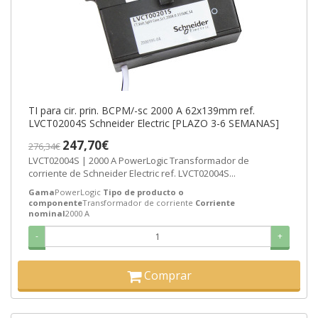
TI para cir. prin. BCPM/-sc 2000 A 62x139mm ref.
LVCT02004S Schneider Electric [PLAZO 3-6 SEMANAS]
247,70€
276,34€
LVCT02004S | 2000 A PowerLogic Transformador de
corriente de Schneider Electric ref. LVCT02004S...
Gama
PowerLogic
Tipo de producto o
componente
Transformador de corriente
Corriente
nominal
2000 A
-
+
Comprar