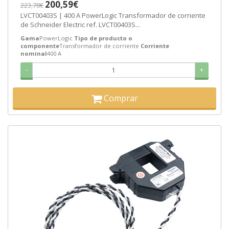
200,59€
223,78€
LVCT00403S | 400 A PowerLogic Transformador de corriente
de Schneider Electric ref. LVCT00403S...
Gama
PowerLogic
Tipo de producto o
componente
Transformador de corriente
Corriente
nominal
400 A
-
+
Comprar