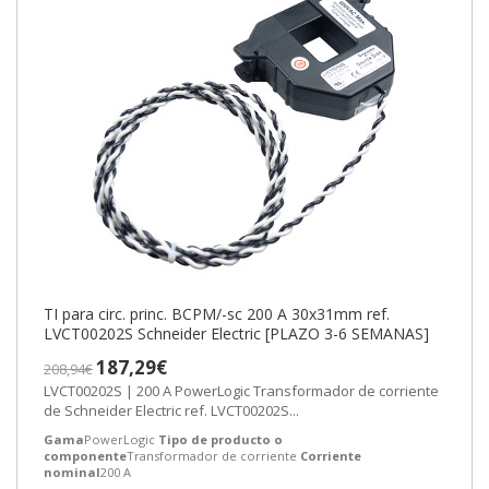
TI para circ. princ. BCPM/-sc 200 A 30x31mm ref.
LVCT00202S Schneider Electric [PLAZO 3-6 SEMANAS]
187,29€
208,94€
LVCT00202S | 200 A PowerLogic Transformador de corriente
de Schneider Electric ref. LVCT00202S...
Gama
PowerLogic
Tipo de producto o
componente
Transformador de corriente
Corriente
nominal
200 A