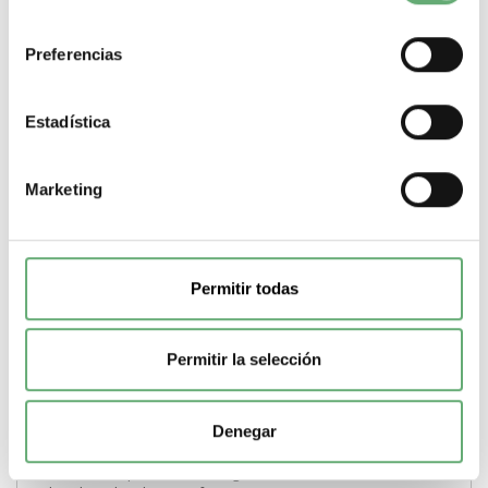
consentimiento
Preferencias
Estadística
Marketing
Permitir todas
Permitir la selección
TI para cir. princ. BCPM/-sc 800 A 62x139mm ref.
LVCT00804S Schneider Electric [PLAZO 3-6 SEMANAS]
Denegar
225,95€
252,08€
LVCT00804S | 800 A PowerLogic Transformador de corriente