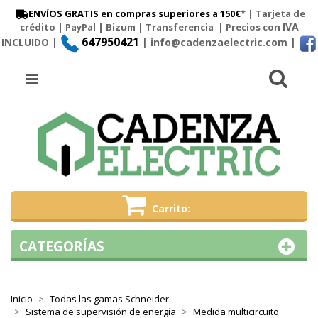
ENVÍOS GRATIS en compras superiores a 150€
* | Tarjeta de
IVA
crédito | PayPal |
Bizum
|
Transferencia
| Precios con
647950421
INCLUIDO |
| info@cadenzaelectric.com
|
Busc
Menú
Carrito
CATEGORÍAS
Inicio
Todas las gamas Schneider
Sistema de supervisión de energía
Medida multicircuito