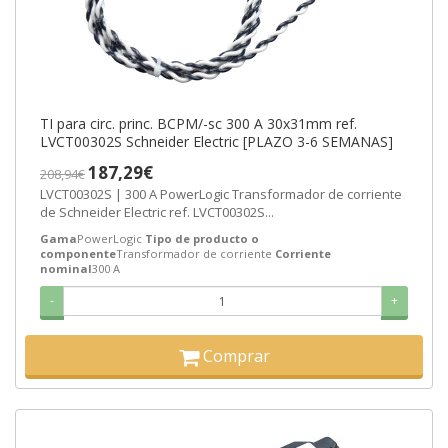
TI para circ. princ. BCPM/-sc 300 A 30x31mm ref.
LVCT00302S Schneider Electric [PLAZO 3-6 SEMANAS]
187,29€
208,94€
LVCT00302S | 300 A PowerLogic Transformador de corriente
de Schneider Electric ref. LVCT00302S...
Gama
PowerLogic
Tipo de producto o
componente
Transformador de corriente
Corriente
nominal
300 A
-
+
Comprar