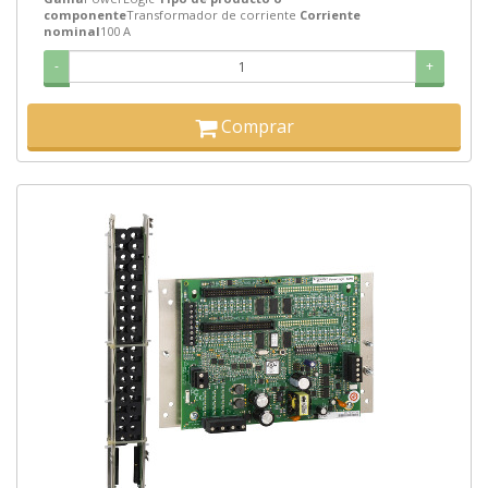
componente
Transformador de corriente
Corriente
nominal
100 A
-
+
Comprar