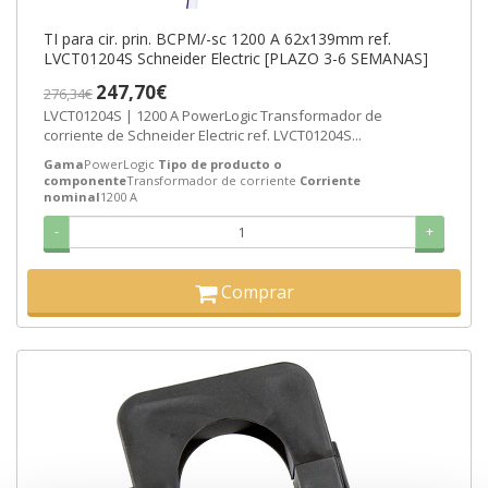
TI para cir. prin. BCPM/-sc 1200 A 62x139mm ref.
LVCT01204S Schneider Electric [PLAZO 3-6 SEMANAS]
247,70€
276,34€
LVCT01204S | 1200 A PowerLogic Transformador de
corriente de Schneider Electric ref. LVCT01204S...
Gama
PowerLogic
Tipo de producto o
componente
Transformador de corriente
Corriente
nominal
1200 A
-
+
Comprar