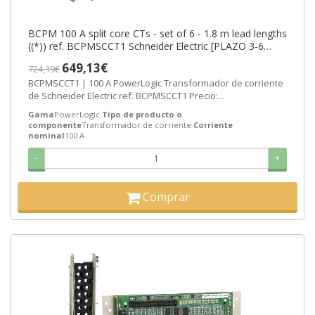
BCPM 100 A split core CTs - set of 6 - 1.8 m lead lengths
((*)) ref. BCPMSCCT1 Schneider Electric [PLAZO 3-6
SEMANAS]
649,13€
724,19€
BCPMSCCT1 | 100 A PowerLogic Transformador de corriente
de Schneider Electric ref. BCPMSCCT1 Precio:...
Gama
PowerLogic
Tipo de producto o
componente
Transformador de corriente
Corriente
nominal
100 A
-
+
Comprar