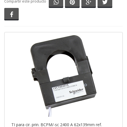
Compartir en Whatsapp
Compartir en Pinterest
Compartir en G
Comparti
Compartir este producto
Compartir en Facebook
TI para cir. prin. BCPM/-sc 2400 A 62x139mm ref.