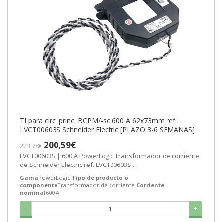
TI para circ. princ. BCPM/-sc 600 A 62x73mm ref.
LVCT00603S Schneider Electric [PLAZO 3-6 SEMANAS]
200,59€
223,78€
LVCT00603S | 600 A PowerLogic Transformador de corriente
de Schneider Electric ref. LVCT00603S...
Gama
PowerLogic
Tipo de producto o
componente
Transformador de corriente
Corriente
nominal
600 A
-
+