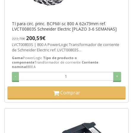
TI para circ. princ. BCPM/-sc 800 A 62x73mm ref.
LVCT00803S Schneider Electric [PLAZO 3-6 SEMANAS]
200,59€
223,78€
LVCT00803S | 800 A PowerLogic Transformador de corriente
de Schneider Electric ref. LVCT00803S...
Gama
PowerLogic
Tipo de producto o
componente
Transformador de corriente
Corriente
nominal
800 A
-
+
Comprar