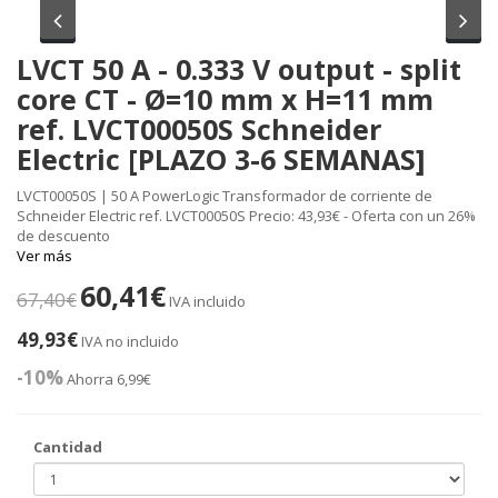
Anterior
Sig
LVCT 50 A - 0.333 V output - split
core CT - Ø=10 mm x H=11 mm
ref. LVCT00050S Schneider
Electric [PLAZO 3-6 SEMANAS]
LVCT00050S | 50 A PowerLogic Transformador de corriente de
Schneider Electric ref. LVCT00050S Precio: 43,93€ - Oferta con un 26%
de descuento
Ver más
60,41€
67,40€
IVA incluido
49,93€
IVA no incluido
-10%
Ahorra 6,99€
Cantidad