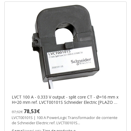
LVCT 100 A - 0.333 V output - split core CT - Ø=16 mm x
H=20 mm ref. LVCT00101S Schneider Electric [PLAZO 3-
6 SEMANAS]
78,53€
87,62€
LVCT00101S | 100 A PowerLogic Transformador de corriente
de Schneider Electric ref. LVCT00101S...
Gama
PowerLogic
Tipo de producto o