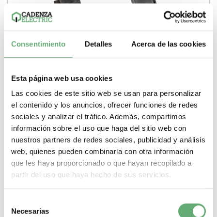
Consentimiento
Detalles
Acerca de las cookies
Esta página web usa cookies
Las cookies de este sitio web se usan para personalizar
TI para cir. prin. BCPM/-sc 1000 A 62x139mm ref.
el contenido y los anuncios, ofrecer funciones de redes
LVCT01004S Schneider Electric [PLAZO 3-6 SEMANAS]
sociales y analizar el tráfico. Además, compartimos
247,70€
276,34€
información sobre el uso que haga del sitio web con
LVCT01004S | 1000 A PowerLogic Transformador de
corriente de Schneider Electric ref. LVCT01004S...
nuestros partners de redes sociales, publicidad y análisis
web, quienes pueden combinarla con otra información
Gama
PowerLogic
Tipo de producto o
componente
Transformador de corriente
Corriente
que les haya proporcionado o que hayan recopilado a
nominal
1000 A
partir del uso que haya hecho de sus servicios.
-
+
Selección
Comprar
Necesarias
de