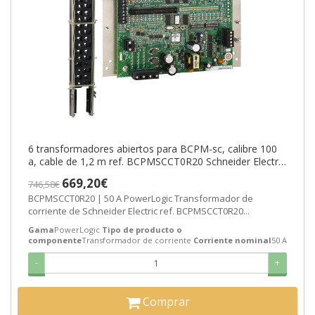
6 transformadores abiertos para BCPM-sc, calibre 100
a, cable de 1,2 m ref. BCPMSCCT0R20 Schneider Electric
[PLAZO 3-6 SEMANAS]
669,20€
746,58€
BCPMSCCT0R20 | 50 A PowerLogic Transformador de
corriente de Schneider Electric ref. BCPMSCCT0R20...
Gama
PowerLogic
Tipo de producto o
componente
Transformador de corriente
Corriente nominal
50 A
-
+
Comprar