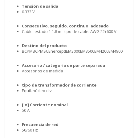
.
Tensión de salida
0.333 V
.
Consecutivo. seguido. continuo. adosado
Cable. estado 1 1.8 m - tipo de cable: AWG 22) 600 V
.
Destino del producto
BCPMBCPMSCEnerceptIEM3000EM3500EM4200EM4900
.
Accesorio / categoría de parte separada
Accesorios de medida
.
tipo de transformador de corriente
Equil. núcleo div
.
[In] Corriente nominal
50 A
.
Frecuencia de red
50/60 Hz