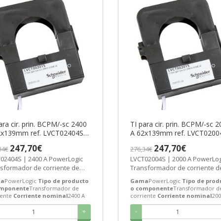
ara cir. prin. BCPM/-sc 2400
TI para cir. prin. BCPM/-sc 
2x139mm ref. LVCT02404S
A 62x139mm ref. LVCT0200
eider Electric [PLAZO 3-6
Schneider Electric [PLAZO 3
247,70€
247,70€
34€
276,34€
ANAS]
SEMANAS]
02404S | 2400 A PowerLogic
LVCT02004S | 2000 A PowerLog
sformador de corriente de
Transformador de corriente d
ider Electric ref.
Schneider Electric ref.
a
PowerLogic
Tipo de producto
Gama
PowerLogic
Tipo de prod
02404S...
LVCT02004S...
omponente
Transformador de
o componente
Transformador d
iente
Corriente nominal
2400 A
corriente
Corriente nominal
200
+
-