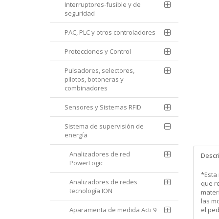
Interruptores-fusible y de
seguridad
PAC, PLC y otros controladores
Protecciones y Control
Pulsadores, selectores,
pilotos, botoneras y
combinadores
Sensores y Sistemas RFID
Sistema de supervisión de
energía
Analizadores de red
Descr
PowerLogic
*Esta
Analizadores de redes
que re
tecnología ION
mater
las m
Aparamenta de medida Acti 9
el pe