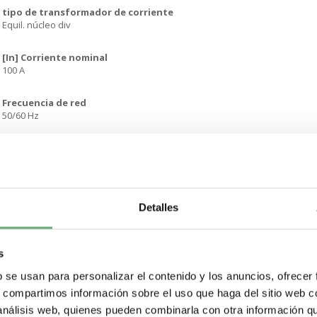
tipo de transformador de corriente
Equil. núcleo div
[In] Corriente nominal
100 A
Frecuencia de red
50/60 Hz
Compatibilidad de gama
PowerLogic BCPM BCPMA Medidor multicircuitoPowerLogic BCPM BCPMB M
multicircuitoPowerLogic BCPMSC BCPMSCA Medidor multicircuitoPowerLo
BCPMSC BCPMSCE Medidor multicircuitoPowerLogic EM3500 EM3502 medi
energíaPowerLogic EM3500 EM3555 medidor de energíaPowerLogic EM35
Detalles
EM3561 medidor de energíaPowerLogic EM4200 EM4235 medidor de ener
energíaPowerLogic EM4900 EM4904 Medidor multicircuitoPowerLogic EM49
EM4914 Medidor multicircuitoPowerLogic EM4900 EM4928 Medidor multicirc
iEM3000 iEM3465 medidor de energía
s
b se usan para personalizar el contenido y los anuncios, ofrecer
precisión de medida
s, compartimos información sobre el uso que haga del sitio web 
1 % 10...100 %
 análisis web, quienes pueden combinarla con otra información q