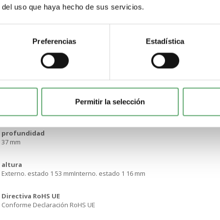
r del uso que haya hecho de sus servicios.
humedad relativa
95 %
Temperatura ambiente de funcionamiento
Preferencias
Estadística
0…70 °C
Temperatura ambiente de almacenamiento
-40…105 °C
Permitir la selección
anchura
Interno. estado 1 16 mmExterno. estado 1 40 mm
profundidad
37 mm
altura
Externo. estado 1 53 mmInterno. estado 1 16 mm
Directiva RoHS UE
Conforme Declaración RoHS UE