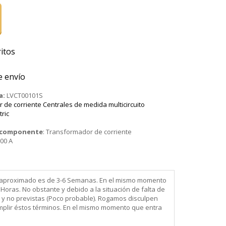
itos
e envío
a:
LVCT00101S
de corriente Centrales de medida multicircuito
tric
o componente
:
Transformador de corriente
00 A
ega aproximado es de 3-6 Semanas. En el mismo momento
Horas. No obstante y debido a la situación de falta de
 y no previstas (Poco probable). Rogamos disculpen
mplir éstos términos. En el mismo momento que entra