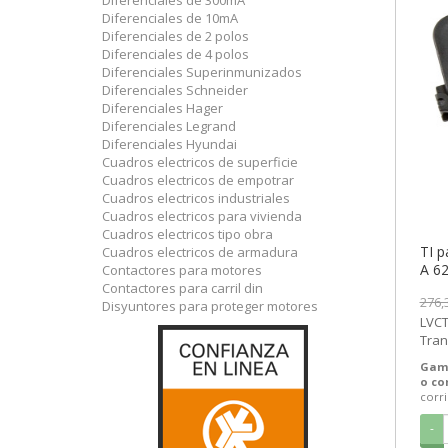
Diferenciales de 300mA
Diferenciales de 10mA
Diferenciales de 2 polos
Diferenciales de 4 polos
Diferenciales Superinmunizados
Diferenciales Schneider
Diferenciales Hager
Diferenciales Legrand
Diferenciales Hyundai
Cuadros electricos de superficie
Cuadros electricos de empotrar
Cuadros electricos industriales
Cuadros electricos para vivienda
Cuadros electricos tipo obra
TI p
Cuadros electricos de armadura
A 6
Contactores para motores
Schn
Contactores para carril din
276,
SEM
Disyuntores para proteger motores
LVCT
Tran
Schne
Gam
LVCT
o c
corr
-