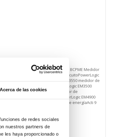
edidor multicircuitoPowerLogic BCPM BCPME Medidor
gic BCPMSC BCPMSCB Medidor multicircuitoPowerLogic
dor de energíaPowerLogic EM3500 EM3550 medidor de
00 EM3560 medidor de energíaPowerLogic EM3500
Acerca de las cookies
gíaPowerLogic EM4200 EM4236 medidor de
00 EM4908 Medidor multicircuitoPowerLogic EM4900
uitoActi 9 iEM3000 iEM3455 medidor de energíaActi 9
 funciones de redes sociales
con nuestros partners de
ue les haya proporcionado o