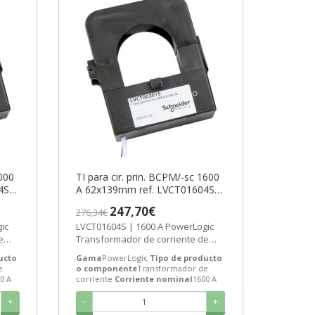
2000
TI para cir. prin. BCPM/-sc 1600
4S
A 62x139mm ref. LVCT01604S
-6
Schneider Electric [PLAZO 3-6
247,70€
276,34€
SEMANAS]
ic
LVCT01604S | 1600 A PowerLogic
e
Transformador de corriente de
Schneider Electric ref.
ucto
Gama
PowerLogic
Tipo de producto
LVCT01604S...
e
o componente
Transformador de
0 A
corriente
Corriente nominal
1600 A
+
-
+