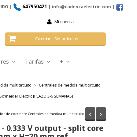
647950421
UIDO |
| info@cadenzaelectric.com
|
Mi cuenta
Carrito
Sin artículos
tores
Tarifas
+
ida multicircuito
Centrales de medida multicircuito
S Schneider Electric [PLAZO 3-6 SEMANAS]
Anterior
Siguiente
or de corriente Centrales de medida multicircuito
- 0.333 V output - split core
mm x H=20 mm ref.