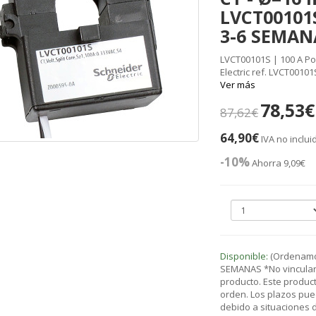
LVCT00101S
3-6 SEMAN
LVCT00101S | 100 A Po
Electric ref. LVCT0010
Ver más
78,53€
87,62€
64,90€
IVA no inclui
-10%
Ahorra 9,09€
Disponible:
(Ordenamos
SEMANAS *No vinculant
producto. Este product
orden. Los plazos pue
debido a situaciones de