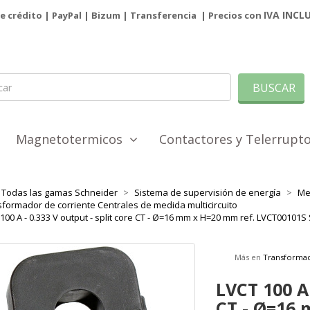
IVA INCL
de crédito | PayPal |
Bizum
|
Transferencia
| Precios con
BUSCAR
Magnetotermicos
Contactores y Telerrup
Todas las gamas Schneider
Sistema de supervisión de energía
Med
formador de corriente Centrales de medida multicircuito
100 A - 0.333 V output - split core CT - Ø=16 mm x H=20 mm ref. LVCT00101
Más en
Transformad
LVCT 100 A 
CT - Ø=16 