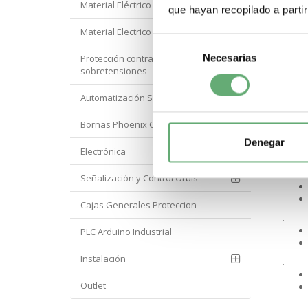
Material Eléctrico Hyundai
que hayan recopilado a parti
Material Electrico Legrand
Selección
.
Necesarias
de
Protección contra
sobretensiones
consentimiento
.
Automatización Siemens
Bornas Phoenix Contact
.
Denegar
Electrónica
.
Señalización y Control Orbis
Cajas Generales Proteccion
.
PLC Arduino Industrial
Instalación
.
Outlet
.