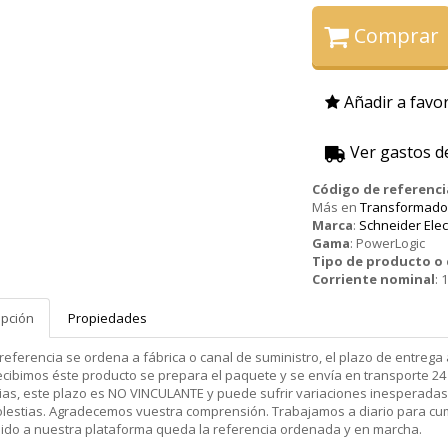
Comprar
Añadir a favor
Ver gastos d
Código de referenci
Más en
Transformador 
Marca
:
Schneider Elec
Gama
:
PowerLogic
Tipo de producto 
Corriente nominal
:
1
ipción
Propiedades
 referencia se ordena a fábrica o canal de suministro, el plazo de entr
cibimos éste producto se prepara el paquete y se envía en transporte 24 
ias, este plazo es NO VINCULANTE y puede sufrir variaciones inesperadas
olestias. Agradecemos vuestra comprensión. Trabajamos a diario para cu
dido a nuestra plataforma queda la referencia ordenada y en marcha.