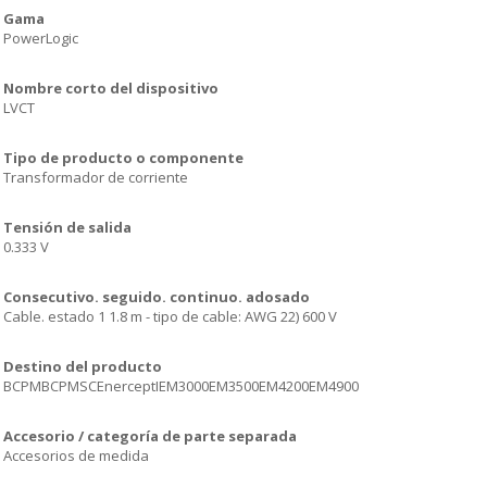
Gama
PowerLogic
Nombre corto del dispositivo
LVCT
Tipo de producto o componente
Transformador de corriente
Tensión de salida
0.333 V
Consecutivo. seguido. continuo. adosado
Cable. estado 1 1.8 m - tipo de cable: AWG 22) 600 V
Destino del producto
BCPMBCPMSCEnerceptIEM3000EM3500EM4200EM4900
Accesorio / categoría de parte separada
Accesorios de medida