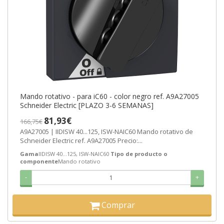
Mando rotativo - para iC60 - color negro ref. A9A27005
Schneider Electric [PLAZO 3-6 SEMANAS]
81,93€
166,75€
A9A27005 | IIDISW 40...125, ISW-NAIC60 Mando rotativo de
Schneider Electric ref. A9A27005 Precio:...
Gama
IIDISW 40...125, ISW-NAIC60
Tipo de producto o
componente
Mando rotativo
-
+
Comprar