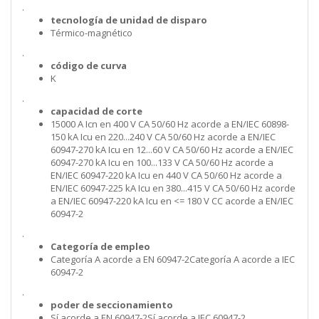
.
tecnología de unidad de disparo
Térmico-magnético
.
código de curva
K
.
capacidad de corte
15000 A Icn en 400 V CA 50/60 Hz acorde a EN/IEC 60898-
150 kA Icu en 220...240 V CA 50/60 Hz acorde a EN/IEC
60947-270 kA Icu en 12...60 V CA 50/60 Hz acorde a EN/IEC
60947-270 kA Icu en 100...133 V CA 50/60 Hz acorde a
EN/IEC 60947-220 kA Icu en 440 V CA 50/60 Hz acorde a
EN/IEC 60947-225 kA Icu en 380...415 V CA 50/60 Hz acorde
a EN/IEC 60947-220 kA Icu en <= 180 V CC acorde a EN/IEC
60947-2
.
Categoría de empleo
Categoría A acorde a EN 60947-2Categoría A acorde a IEC
60947-2
.
poder de seccionamiento
Sí acorde a EN 60947-2Sí acorde a IEC 60947-2