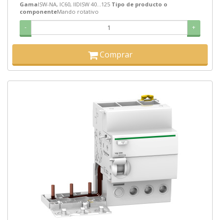
Gama
ISW-NA, IC60, IIDISW 40...125
Tipo de producto o
componente
Mando rotativo
-
+
Comprar