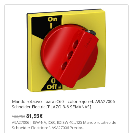
Mando rotativo - para iC60 - color rojo ref. A9A27006
Schneider Electric [PLAZO 3-6 SEMANAS]
81,93€
166,75€
A9A27006 | ISW-NA, IC60, IIDISW 40...125 Mando rotativo de
Schneider Electric ref. A9A27006 Precio:...