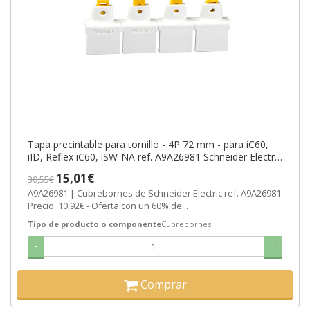
Tapa precintable para tornillo - 4P 72 mm - para iC60,
iID, Reflex iC60, iSW-NA ref. A9A26981 Schneider Electric
[PLAZO 8-15 DIA
15,01€
30,55€
A9A26981 | Cubrebornes de Schneider Electric ref. A9A26981
Precio: 10,92€ - Oferta con un 60% de...
Tipo de producto o componente
Cubrebornes
-
+
Comprar