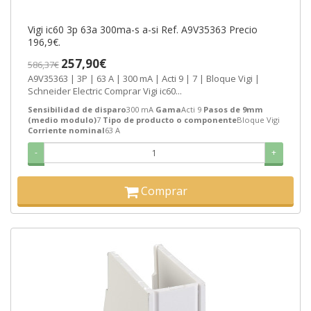
Vigi ic60 3p 63a 300ma-s a-si Ref. A9V35363 Precio
196,9€.
257,90€
586,37€
A9V35363 | 3P | 63 A | 300 mA | Acti 9 | 7 | Bloque Vigi |
Schneider Electric Comprar Vigi ic60...
Sensibilidad de disparo
300 mA
Gama
Acti 9
Pasos de 9mm
(medio modulo)
7
Tipo de producto o componente
Bloque Vigi
Corriente nominal
63 A
-
+
Comprar