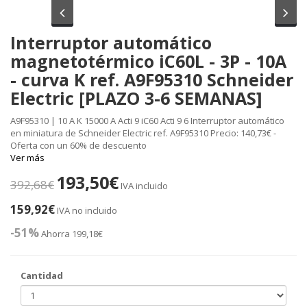
Anterior
Sig
Interruptor automático
magnetotérmico iC60L - 3P - 10A
- curva K ref. A9F95310 Schneider
Electric [PLAZO 3-6 SEMANAS]
A9F95310 | 10 A K 15000 A Acti 9 iC60 Acti 9 6 Interruptor automático
en miniatura de Schneider Electric ref. A9F95310 Precio: 140,73€ -
Oferta con un 60% de descuento
Ver más
193,50€
392,68€
IVA incluido
159,92€
IVA no incluido
-51%
Ahorra 199,18€
Cantidad