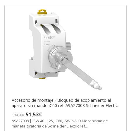
Accesorio de montaje - Bloqueo de acoplamiento al
aparato sin mando iC60 ref. A9A27008 Schneider Electric
[PLAZO 3-6 SEMANAS]
51,53€
104,88€
A9A27008 | ISW 40...125, IC60, ISW-NAIID Mecanismo de
maneta giratoria de Schneider Electric ref....