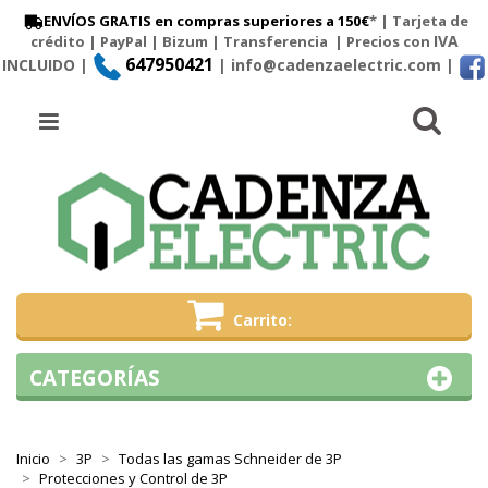
ENVÍOS GRATIS en compras superiores a 150€
* | Tarjeta de
IVA
crédito | PayPal |
Bizum
|
Transferencia
| Precios con
647950421
INCLUIDO |
| info@cadenzaelectric.com
|
Busc
Menú
Carrito
CATEGORÍAS
Inicio
3P
Todas las gamas Schneider de 3P
Protecciones y Control de 3P