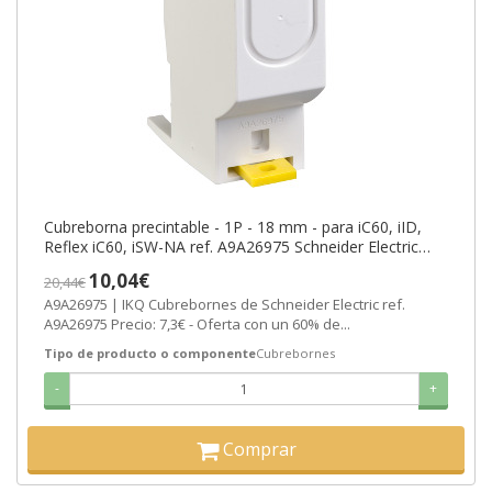
Cubreborna precintable - 1P - 18 mm - para iC60, iID,
Reflex iC60, iSW-NA ref. A9A26975 Schneider Electric
[PLAZO 3-6 SEMANAS]
10,04€
20,44€
A9A26975 | IKQ Cubrebornes de Schneider Electric ref.
A9A26975 Precio: 7,3€ - Oferta con un 60% de...
Tipo de producto o componente
Cubrebornes
-
+
Comprar