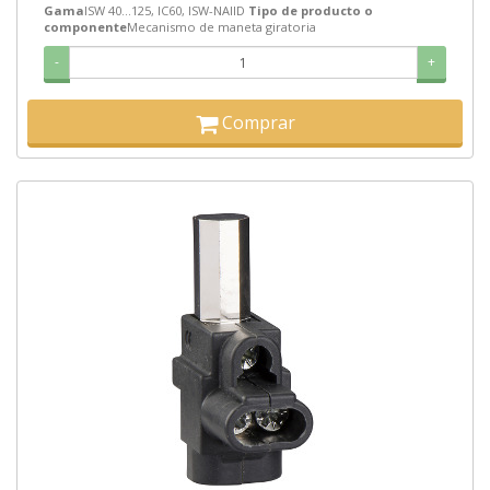
Gama
ISW 40...125, IC60, ISW-NAIID
Tipo de producto o
componente
Mecanismo de maneta giratoria
-
+
Comprar