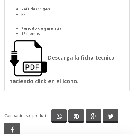
.
País de Origen
ES
.
Periodo de garantía
18 months
Descarga la ficha tecnica
haciendo click en el icono.
Compartir en Whatsapp
Compartir en Pinterest
Compartir en G
Comparti
Compartir este producto
Compartir en Facebook