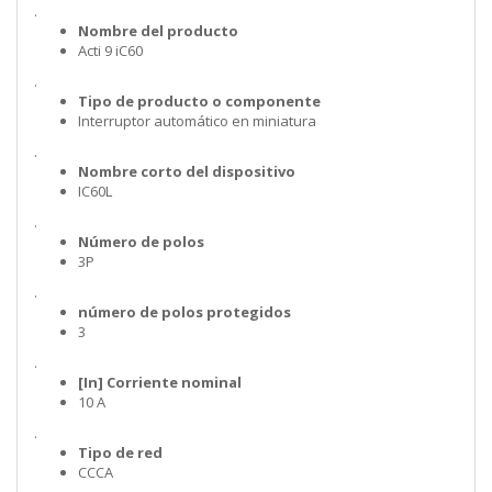
.
Nombre del producto
Acti 9 iC60
.
Tipo de producto o componente
Interruptor automático en miniatura
.
Nombre corto del dispositivo
IC60L
.
Número de polos
3P
.
número de polos protegidos
3
.
[In] Corriente nominal
10 A
.
Tipo de red
CCCA