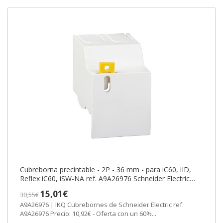
Cubreborna precintable - 2P - 36 mm - para iC60, iID,
Reflex iC60, iSW-NA ref. A9A26976 Schneider Electric
[PLAZO 3-6 SEMANAS]
15,01€
30,55€
A9A26976 | IKQ Cubrebornes de Schneider Electric ref.
A9A26976 Precio: 10,92€ - Oferta con un 60%...