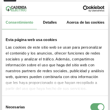
Consentimiento
Detalles
Acerca de las cookies
Esta página web usa cookies
Las cookies de este sitio web se usan para personalizar
el contenido y los anuncios, ofrecer funciones de redes
sociales y analizar el tráfico. Además, compartimos
información sobre el uso que haga del sitio web con
nuestros partners de redes sociales, publicidad y análisis
web, quienes pueden combinarla con otra información
que les haya proporcionado o que hayan recopilado a
partir del uso que haya hecho de sus servicios.
Separador de polos para iC60, iID, Reflex iC60, iSW-NA -
juego de 10 ref. A9A27001 Schneider Electric [PLAZO 3-6
SEMANAS]
Selección
10,76€
20,61€
Necesarias
de
A9A27001 | IKQ Separador de fases de Schneider Electric