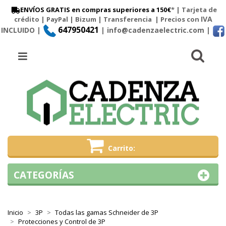
ENVÍOS GRATIS en compras superiores a 150€
* | Tarjeta de
IVA
crédito | PayPal |
Bizum
|
Transferencia
| Precios con
647950421
INCLUIDO |
| info@cadenzaelectric.com
|
Busc
Menú
Carrito
CATEGORÍAS
Inicio
3P
Todas las gamas Schneider de 3P
Protecciones y Control de 3P