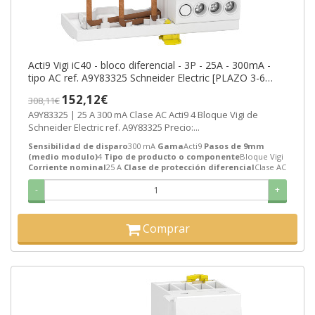
Acti9 Vigi iC40 - bloco diferencial - 3P - 25A - 300mA -
tipo AC ref. A9Y83325 Schneider Electric [PLAZO 3-6
SEMANAS]
152,12€
308,11€
A9Y83325 | 25 A 300 mA Clase AC Acti9 4 Bloque Vigi de
Schneider Electric ref. A9Y83325 Precio:...
Sensibilidad de disparo
300 mA
Gama
Acti9
Pasos de 9mm
(medio modulo)
4
Tipo de producto o componente
Bloque Vigi
Corriente nominal
25 A
Clase de protección diferencial
Clase AC
-
+
Comprar