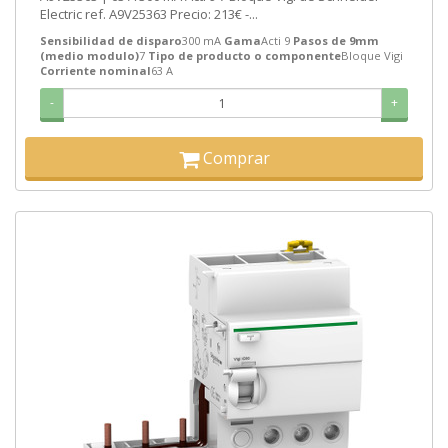
Electric ref. A9V25363 Precio: 213€ -...
Sensibilidad de disparo
300 mA
Gama
Acti 9
Pasos de 9mm
(medio modulo)
7
Tipo de producto o componente
Bloque Vigi
Corriente nominal
63 A
-
+
Comprar