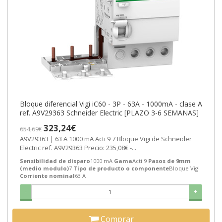
Bloque diferencial Vigi iC60 - 3P - 63A - 1000mA - clase A
ref. A9V29363 Schneider Electric [PLAZO 3-6 SEMANAS]
323,24€
654,69€
A9V29363 | 63 A 1000 mA Acti 9 7 Bloque Vigi de Schneider
Electric ref. A9V29363 Precio: 235,08€ -...
Sensibilidad de disparo
1000 mA
Gama
Acti 9
Pasos de 9mm
(medio modulo)
7
Tipo de producto o componente
Bloque Vigi
Corriente nominal
63 A
-
+
Comprar