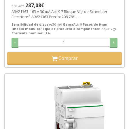
287,08€
581,45€
A9V21363 | 63 A 30 mA Acti 9 7 Bloque Vigi de Schneider
Electric ref. A9V21363 Precio: 208,78€ -...
Sensibilidad de disparo
30 mA
Gama
Acti 9
Pasos de 9mm
(medio modulo)
7
Tipo de producto o componente
Bloque Vigi
Corriente nominal
63 A
-
+
Comprar