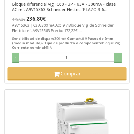
Bloque diferencial Vigi iC60 - 3P - 63A - 300mA - clase
AC ref. A9V15363 Schneider Electric [PLAZO 3-6
SEMANAS]
236,80€
479,62€
A9V15363 | 63 A 300 mA Acti 9 7 Bloque Vigi de Schneider
Electric ref. A9V15363 Precio: 172,22€ -...
Sensibilidad de disparo
300 mA
Gama
Acti 9
Pasos de 9mm
(medio modulo)
7
Tipo de producto o componente
Bloque Vigi
Corriente nominal
63 A
-
+
Comprar