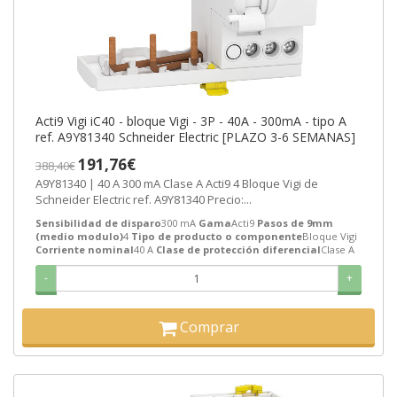
Acti9 Vigi iC40 - bloque Vigi - 3P - 40A - 300mA - tipo A
ref. A9Y81340 Schneider Electric [PLAZO 3-6 SEMANAS]
191,76€
388,40€
A9Y81340 | 40 A 300 mA Clase A Acti9 4 Bloque Vigi de
Schneider Electric ref. A9Y81340 Precio:...
Sensibilidad de disparo
300 mA
Gama
Acti9
Pasos de 9mm
(medio modulo)
4
Tipo de producto o componente
Bloque Vigi
Corriente nominal
40 A
Clase de protección diferencial
Clase A
-
+
Comprar