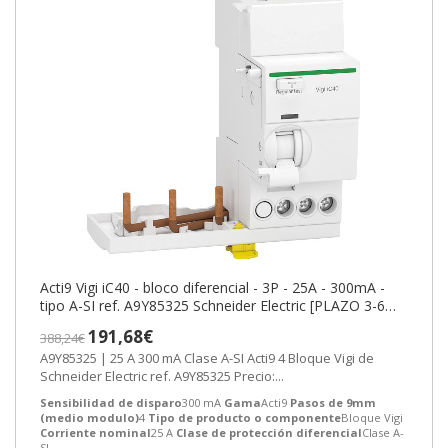
Acti9 Vigi iC40 - bloco diferencial - 3P - 25A - 300mA -
tipo A-SI ref. A9Y85325 Schneider Electric [PLAZO 3-6
SEMANAS]
191,68€
388,24€
A9Y85325 | 25 A 300 mA Clase A-SI Acti9 4 Bloque Vigi de
Schneider Electric ref. A9Y85325 Precio:...
Sensibilidad de disparo
300 mA
Gama
Acti9
Pasos de 9mm
(medio modulo)
4
Tipo de producto o componente
Bloque Vigi
Corriente nominal
25 A
Clase de protección diferencial
Clase A-
SI