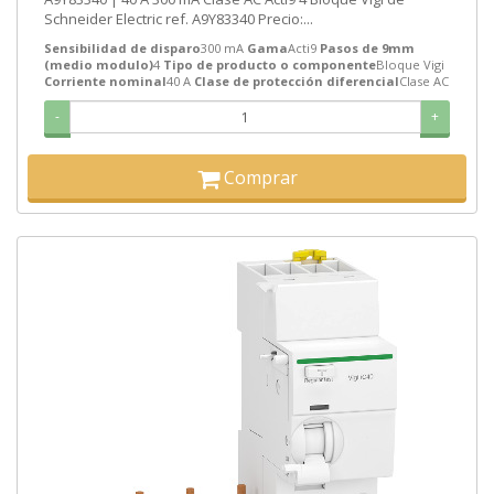
Schneider Electric ref. A9Y83340 Precio:...
Sensibilidad de disparo
300 mA
Gama
Acti9
Pasos de 9mm
(medio modulo)
4
Tipo de producto o componente
Bloque Vigi
Corriente nominal
40 A
Clase de protección diferencial
Clase AC
-
+
Comprar