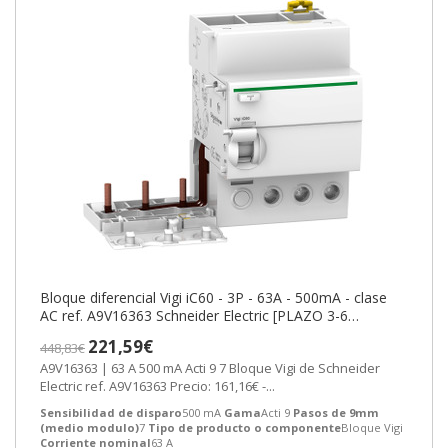
Bloque diferencial Vigi iC60 - 3P - 63A - 500mA - clase
AC ref. A9V16363 Schneider Electric [PLAZO 3-6
SEMANAS]
221,59€
448,83€
A9V16363 | 63 A 500 mA Acti 9 7 Bloque Vigi de Schneider
Electric ref. A9V16363 Precio: 161,16€ -...
Sensibilidad de disparo
500 mA
Gama
Acti 9
Pasos de 9mm
(medio modulo)
7
Tipo de producto o componente
Bloque Vigi
Corriente nominal
63 A