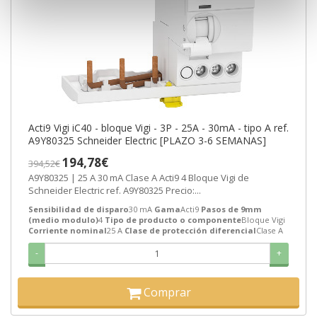
Acti9 Vigi iC40 - bloque Vigi - 3P - 25A - 30mA - tipo A ref.
A9Y80325 Schneider Electric [PLAZO 3-6 SEMANAS]
194,78€
394,52€
A9Y80325 | 25 A 30 mA Clase A Acti9 4 Bloque Vigi de
Schneider Electric ref. A9Y80325 Precio:...
Sensibilidad de disparo
30 mA
Gama
Acti9
Pasos de 9mm
(medio modulo)
4
Tipo de producto o componente
Bloque Vigi
Corriente nominal
25 A
Clase de protección diferencial
Clase A
-
+
Comprar