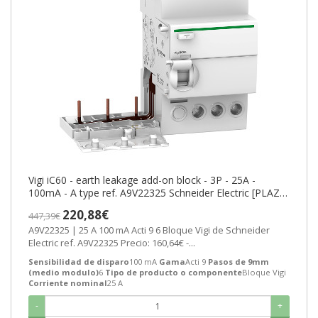
Vigi iC60 - earth leakage add-on block - 3P - 25A -
100mA - A type ref. A9V22325 Schneider Electric [PLAZO
3-6 SEMANAS]
220,88€
447,39€
A9V22325 | 25 A 100 mA Acti 9 6 Bloque Vigi de Schneider
Electric ref. A9V22325 Precio: 160,64€ -...
Sensibilidad de disparo
100 mA
Gama
Acti 9
Pasos de 9mm
(medio modulo)
6
Tipo de producto o componente
Bloque Vigi
Corriente nominal
25 A
-
+