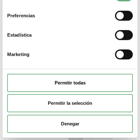
consentimiento
Acti9 Vigi iC40 - bloque Vigi - 3P - 40A - 30mA - tipo A ref.
A9Y80340 Schneider Electric [PLAZO 3-6 SEMANAS]
Preferencias
225,20€
456,13€
A9Y80340 | 40 A 30 mA Clase A Acti9 4 Bloque Vigi de
Schneider Electric ref. A9Y80340 Precio:...
Estadística
Sensibilidad de disparo
30 mA
Gama
Acti9
Pasos de 9mm
(medio modulo)
4
Tipo de producto o componente
Bloque Vigi
Corriente nominal
40 A
Clase de protección diferencial
Clase A
Marketing
-
+
Comprar
Permitir todas
Permitir la selección
Denegar