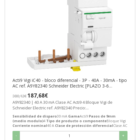
Acti9 Vigi iC40 - bloco diferencial - 3P - 40A - 30mA - tipo
AC ref. A9Y82340 Schneider Electric [PLAZO 3-6
SEMANAS]
187,68€
380,12€
A9Y82340 | 40 A 30 mA Clase AC Acti9 4 Bloque Vigi de
Schneider Electric ref. A9Y82340 Precio:...
Sensibilidad de disparo
30 mA
Gama
Acti9
Pasos de 9mm
(medio modulo)
4
Tipo de producto o componente
Bloque Vigi
Corriente nominal
40 A
Clase de protección diferencial
Clase AC
-
+