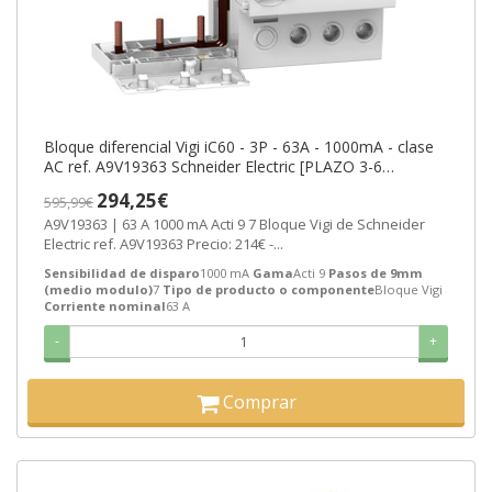
Bloque diferencial Vigi iC60 - 3P - 63A - 1000mA - clase
AC ref. A9V19363 Schneider Electric [PLAZO 3-6
SEMANAS]
294,25€
595,99€
A9V19363 | 63 A 1000 mA Acti 9 7 Bloque Vigi de Schneider
Electric ref. A9V19363 Precio: 214€ -...
Sensibilidad de disparo
1000 mA
Gama
Acti 9
Pasos de 9mm
(medio modulo)
7
Tipo de producto o componente
Bloque Vigi
Corriente nominal
63 A
-
+
Comprar