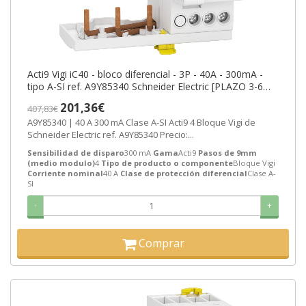
Acti9 Vigi iC40 - bloco diferencial - 3P - 40A - 300mA -
tipo A-SI ref. A9Y85340 Schneider Electric [PLAZO 3-6
SEMANAS]
201,36€
407,83€
A9Y85340 | 40 A 300 mA Clase A-SI Acti9 4 Bloque Vigi de
Schneider Electric ref. A9Y85340 Precio:...
Sensibilidad de disparo
300 mA
Gama
Acti9
Pasos de 9mm
(medio modulo)
4
Tipo de producto o componente
Bloque Vigi
Corriente nominal
40 A
Clase de protección diferencial
Clase A-
SI
-
+
Comprar