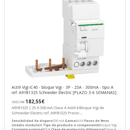
Acti9 Vigi iC40 - bloque Vigi - 3P - 25A - 300mA - tipo A
ref. A9Y81325 Schneider Electric [PLAZO 3-6 SEMANAS]
182,55€
369,74€
A9Y81325 | 25 A 300 mA Clase A Acti9 4 Bloque Vigi de
Schneider Electric ref. A9Y81325 Precio:...
Sensibilidad de disparo
300 mA
Gama
Acti9
Pasos de 9mm
(medio modulo)
4
Tipo de producto o componente
Bloque Vigi
Corriente nominal
25 A
Clase de protección diferencial
Clase A