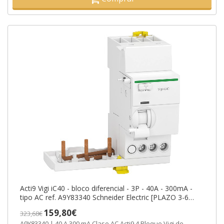
Acti9 Vigi iC40 - bloco diferencial - 3P - 40A - 300mA -
tipo AC ref. A9Y83340 Schneider Electric [PLAZO 3-6
SEMANAS]
159,80€
323,68€
A9Y83340 | 40 A 300 mA Clase AC Acti9 4 Bloque Vigi de