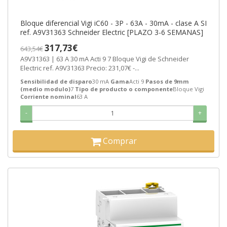
Bloque diferencial Vigi iC60 - 3P - 63A - 30mA - clase A SI
ref. A9V31363 Schneider Electric [PLAZO 3-6 SEMANAS]
317,73€
643,54€
A9V31363 | 63 A 30 mA Acti 9 7 Bloque Vigi de Schneider
Electric ref. A9V31363 Precio: 231,07€ -...
Sensibilidad de disparo
30 mA
Gama
Acti 9
Pasos de 9mm
(medio modulo)
7
Tipo de producto o componente
Bloque Vigi
Corriente nominal
63 A
-
+
Comprar