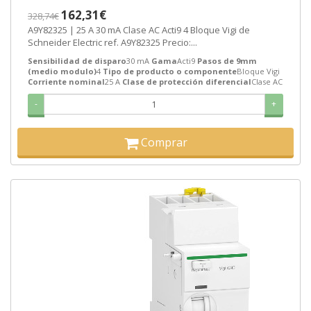
SEMANAS]
162,31€
328,74€
A9Y82325 | 25 A 30 mA Clase AC Acti9 4 Bloque Vigi de
Schneider Electric ref. A9Y82325 Precio:...
Sensibilidad de disparo
30 mA
Gama
Acti9
Pasos de 9mm
(medio modulo)
4
Tipo de producto o componente
Bloque Vigi
Corriente nominal
25 A
Clase de protección diferencial
Clase AC
-
+
Comprar