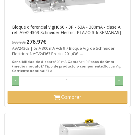
Bloque diferencial Vigi iC60 - 3P - 63A - 300mA - clase A
ref. A9V24363 Schneider Electric [PLAZO 3-6 SEMANAS]
276,97€
560,98€
A9V24363 | 63 A 300 mA Acti 9 7 Bloque Vigi de Schneider
Electric ref. A9V24363 Precio: 201,43€ -...
Sensibilidad de disparo
300 mA
Gama
Acti 9
Pasos de 9mm
(medio modulo)
7
Tipo de producto o componente
Bloque Vigi
Corriente nominal
63 A
-
+
Comprar