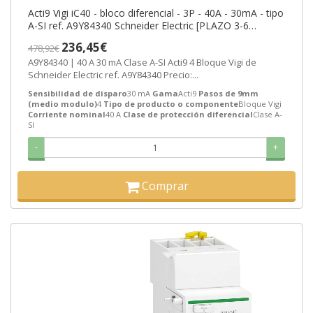
Acti9 Vigi iC40 - bloco diferencial - 3P - 40A - 30mA - tipo
A-SI ref. A9Y84340 Schneider Electric [PLAZO 3-6
SEMANAS]
236,45€
478,92€
A9Y84340 | 40 A 30 mA Clase A-SI Acti9 4 Bloque Vigi de
Schneider Electric ref. A9Y84340 Precio:...
Sensibilidad de disparo
30 mA
Gama
Acti9
Pasos de 9mm
(medio modulo)
4
Tipo de producto o componente
Bloque Vigi
Corriente nominal
40 A
Clase de protección diferencial
Clase A-
SI
-
+
Comprar