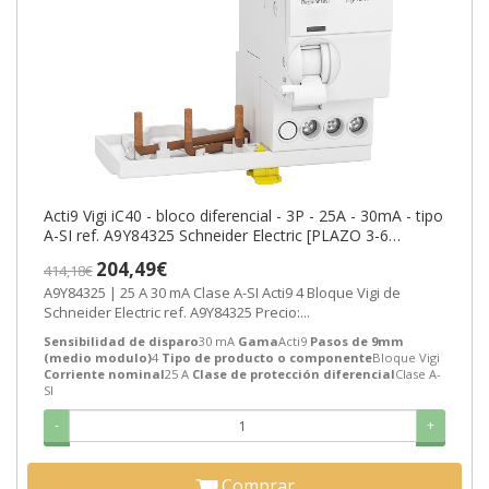
Acti9 Vigi iC40 - bloco diferencial - 3P - 25A - 30mA - tipo
A-SI ref. A9Y84325 Schneider Electric [PLAZO 3-6
SEMANAS]
204,49€
414,18€
A9Y84325 | 25 A 30 mA Clase A-SI Acti9 4 Bloque Vigi de
Schneider Electric ref. A9Y84325 Precio:...
Sensibilidad de disparo
30 mA
Gama
Acti9
Pasos de 9mm
(medio modulo)
4
Tipo de producto o componente
Bloque Vigi
Corriente nominal
25 A
Clase de protección diferencial
Clase A-
SI
-
+
Comprar