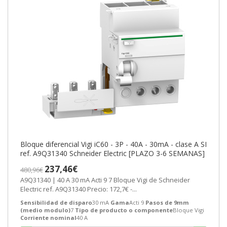
Bloque diferencial Vigi iC60 - 3P - 40A - 30mA - clase A SI
ref. A9Q31340 Schneider Electric [PLAZO 3-6 SEMANAS]
237,46€
480,96€
A9Q31340 | 40 A 30 mA Acti 9 7 Bloque Vigi de Schneider
Electric ref. A9Q31340 Precio: 172,7€ -...
Sensibilidad de disparo
30 mA
Gama
Acti 9
Pasos de 9mm
(medio modulo)
7
Tipo de producto o componente
Bloque Vigi
Corriente nominal
40 A