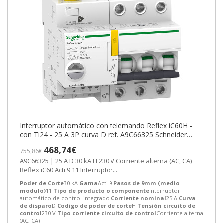
Interruptor automático con telemando Reflex iC60H -
con Ti24 - 25 A 3P curva D ref. A9C66325 Schneider
Electric [PLAZO 8-15 DIAS
468,74€
755,86€
A9C66325 | 25 A D 30 kA H 230 V Corriente alterna (AC, CA)
Reflex iC60 Acti 9 11 Interruptor...
Poder de Corte
30 kA
Gama
Acti 9
Pasos de 9mm (medio
modulo)
11
Tipo de producto o componente
Interruptor
automático de control integrado
Corriente nominal
25 A
Curva
de disparo
D
Codigo de poder de corte
H
Tensión circuito de
control
230 V
Tipo corriente circuito de control
Corriente alterna
(AC, CA)