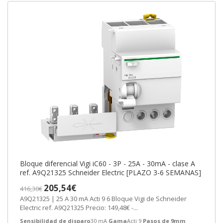
Bloque diferencial Vigi iC60 - 3P - 25A - 30mA - clase A
ref. A9Q21325 Schneider Electric [PLAZO 3-6 SEMANAS]
205,54€
416,30€
A9Q21325 | 25 A 30 mA Acti 9 6 Bloque Vigi de Schneider
Electric ref. A9Q21325 Precio: 149,48€ -...
Sensibilidad de disparo
30 mA
Gama
Acti 9
Pasos de 9mm