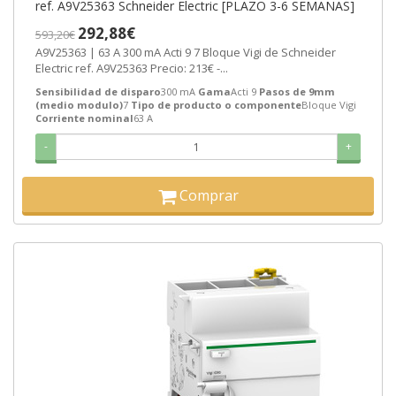
ref. A9V25363 Schneider Electric [PLAZO 3-6 SEMANAS]
292,88€
593,20€
A9V25363 | 63 A 300 mA Acti 9 7 Bloque Vigi de Schneider
Electric ref. A9V25363 Precio: 213€ -...
Sensibilidad de disparo
300 mA
Gama
Acti 9
Pasos de 9mm
(medio modulo)
7
Tipo de producto o componente
Bloque Vigi
Corriente nominal
63 A
-
+
Comprar