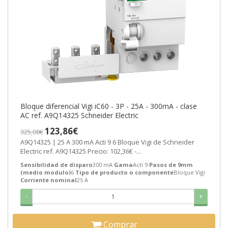
Bloque diferencial Vigi iC60 - 3P - 25A - 300mA - clase
AC ref. A9Q14325 Schneider Electric
123,86€
325,08€
A9Q14325 | 25 A 300 mA Acti 9 6 Bloque Vigi de Schneider
Electric ref. A9Q14325 Precio: 102,36€ -...
Sensibilidad de disparo
300 mA
Gama
Acti 9
Pasos de 9mm
(medio modulo)
6
Tipo de producto o componente
Bloque Vigi
Corriente nominal
25 A
-
+
Comprar