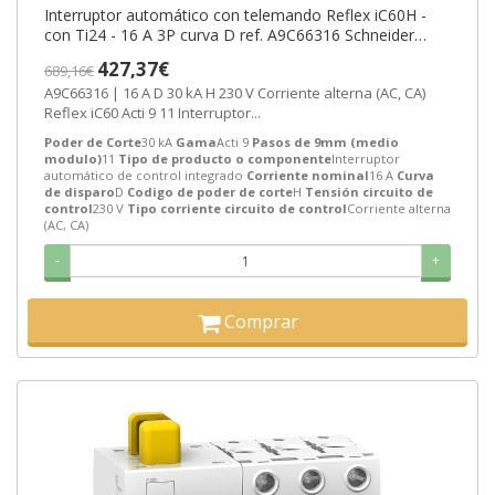
Interruptor automático con telemando Reflex iC60H -
con Ti24 - 16 A 3P curva D ref. A9C66316 Schneider
Electric [PLAZO 8-15 DIAS
427,37€
689,16€
A9C66316 | 16 A D 30 kA H 230 V Corriente alterna (AC, CA)
Reflex iC60 Acti 9 11 Interruptor...
Poder de Corte
30 kA
Gama
Acti 9
Pasos de 9mm (medio
modulo)
11
Tipo de producto o componente
Interruptor
automático de control integrado
Corriente nominal
16 A
Curva
de disparo
D
Codigo de poder de corte
H
Tensión circuito de
control
230 V
Tipo corriente circuito de control
Corriente alterna
(AC, CA)
-
+
Comprar