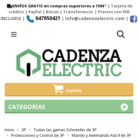
ENVÍOS GRATIS en compras superiores a 150€
* | Tarjeta de
IVA
crédito | PayPal |
Bizum
|
Transferencia
| Precios con
647950421
INCLUIDO |
| info@cadenzaelectric.com
|
Busc
Menú
Carrito
CATEGORÍAS
Inicio
3P
Todas las gamas Schneider de 3P
Protecciones y Control de 3P
Mando y telemando Acti 9 de 3P