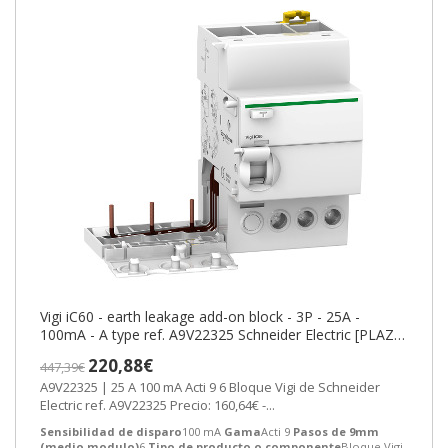
Vigi iC60 - earth leakage add-on block - 3P - 25A -
100mA - A type ref. A9V22325 Schneider Electric [PLAZO
3-6 SEMANAS]
220,88€
447,39€
A9V22325 | 25 A 100 mA Acti 9 6 Bloque Vigi de Schneider
Electric ref. A9V22325 Precio: 160,64€ -...
Sensibilidad de disparo
100 mA
Gama
Acti 9
Pasos de 9mm
(medio modulo)
6
Tipo de producto o componente
Bloque Vigi