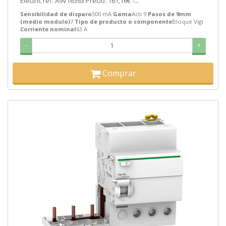
Electric ref. A9V16363 Precio: 161,16€ -...
Sensibilidad de disparo
500 mA
Gama
Acti 9
Pasos de 9mm
(medio modulo)
7
Tipo de producto o componente
Bloque Vigi
Corriente nominal
63 A
-
+
Comprar