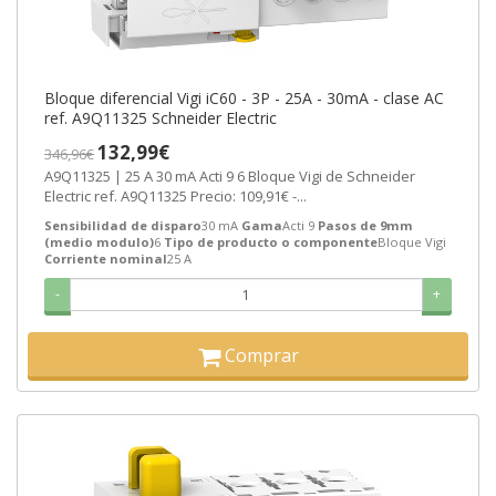
Bloque diferencial Vigi iC60 - 3P - 25A - 30mA - clase AC
ref. A9Q11325 Schneider Electric
132,99€
346,96€
A9Q11325 | 25 A 30 mA Acti 9 6 Bloque Vigi de Schneider
Electric ref. A9Q11325 Precio: 109,91€ -...
Sensibilidad de disparo
30 mA
Gama
Acti 9
Pasos de 9mm
(medio modulo)
6
Tipo de producto o componente
Bloque Vigi
Corriente nominal
25 A
-
+
Comprar