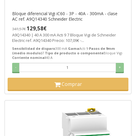
Bloque diferencial Vigi iC60 - 3P - 40A - 300mA - clase
AC ref. A9Q14340 Schneider Electric
129,58€
341,57€
A9Q14340 | 40 A 300 mA Acti 9 7 Bloque Vigi de Schneider
Electric ref. A9Q14340 Precio: 107,09€ -...
Sensibilidad de disparo
300 mA
Gama
Acti 9
Pasos de 9mm
(medio modulo)
7
Tipo de producto o componente
Bloque Vigi
Corriente nominal
40 A
-
+
Comprar