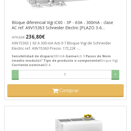
Bloque diferencial Vigi iC60 - 3P - 63A - 300mA - clase
AC ref. A9V15363 Schneider Electric [PLAZO 3-6
SEMANAS]
236,80€
479,62€
A9V15363 | 63 A 300 mA Acti 9 7 Bloque Vigi de Schneider
Electric ref. A9V15363 Precio: 172,22€ -...
Sensibilidad de disparo
300 mA
Gama
Acti 9
Pasos de 9mm
(medio modulo)
7
Tipo de producto o componente
Bloque Vigi
Corriente nominal
63 A
-
+
Comprar