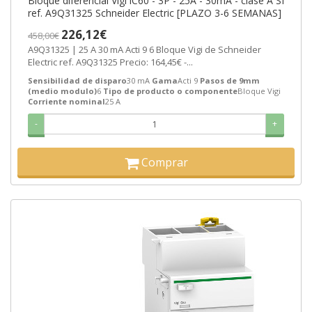
Bloque diferencial Vigi iC60 - 3P - 25A - 30mA - clase A SI
ref. A9Q31325 Schneider Electric [PLAZO 3-6 SEMANAS]
226,12€
458,00€
A9Q31325 | 25 A 30 mA Acti 9 6 Bloque Vigi de Schneider
Electric ref. A9Q31325 Precio: 164,45€ -...
Sensibilidad de disparo
30 mA
Gama
Acti 9
Pasos de 9mm
(medio modulo)
6
Tipo de producto o componente
Bloque Vigi
Corriente nominal
25 A
-
+
Comprar