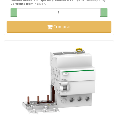
Corriente nominal
25 A
-
+
Comprar