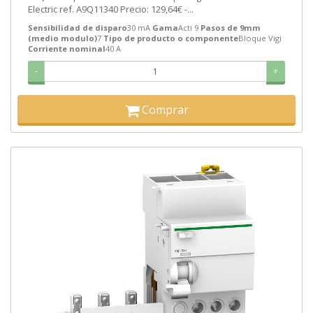
Electric ref. A9Q11340 Precio: 129,64€ -...
Sensibilidad de disparo
30 mA
Gama
Acti 9
Pasos de 9mm
(medio modulo)
7
Tipo de producto o componente
Bloque Vigi
Corriente nominal
40 A
-
+
Comprar