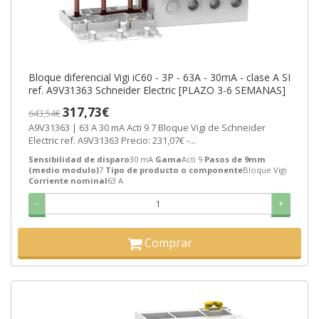
Bloque diferencial Vigi iC60 - 3P - 63A - 30mA - clase A SI
ref. A9V31363 Schneider Electric [PLAZO 3-6 SEMANAS]
317,73€
643,54€
A9V31363 | 63 A 30 mA Acti 9 7 Bloque Vigi de Schneider
Electric ref. A9V31363 Precio: 231,07€ -...
Sensibilidad de disparo
30 mA
Gama
Acti 9
Pasos de 9mm
(medio modulo)
7
Tipo de producto o componente
Bloque Vigi
Corriente nominal
63 A
-
+
Comprar