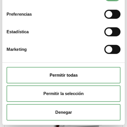
204,55€
308,99€
consentimiento
A9V14325 | 25 A 300 mA Acti 9 6 Bloque Vigi de Schneider
Electric ref. A9V14325 Precio: 148,76€ -...
Preferencias
Sensibilidad de disparo
300 mA
Gama
Acti 9
Pasos de 9mm
(medio modulo)
6
Tipo de producto o componente
Bloque Vigi
Corriente nominal
25 A
Estadística
-
+
Marketing
Comprar
Permitir todas
Permitir la selección
Denegar