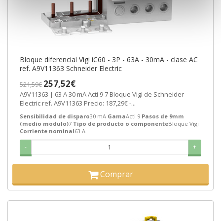
Bloque diferencial Vigi iC60 - 3P - 63A - 30mA - clase AC
ref. A9V11363 Schneider Electric
257,52€
521,59€
A9V11363 | 63 A 30 mA Acti 9 7 Bloque Vigi de Schneider
Electric ref. A9V11363 Precio: 187,29€ -...
Sensibilidad de disparo
30 mA
Gama
Acti 9
Pasos de 9mm
(medio modulo)
7
Tipo de producto o componente
Bloque Vigi
Corriente nominal
63 A
-
+
Comprar