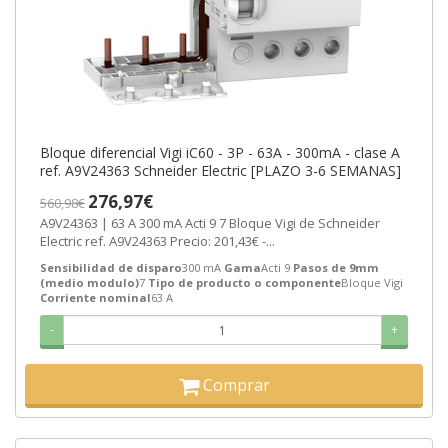
Bloque diferencial Vigi iC60 - 3P - 63A - 300mA - clase A
ref. A9V24363 Schneider Electric [PLAZO 3-6 SEMANAS]
276,97€
560,98€
A9V24363 | 63 A 300 mA Acti 9 7 Bloque Vigi de Schneider
Electric ref. A9V24363 Precio: 201,43€ -...
Sensibilidad de disparo
300 mA
Gama
Acti 9
Pasos de 9mm
(medio modulo)
7
Tipo de producto o componente
Bloque Vigi
Corriente nominal
63 A
-
+
Comprar