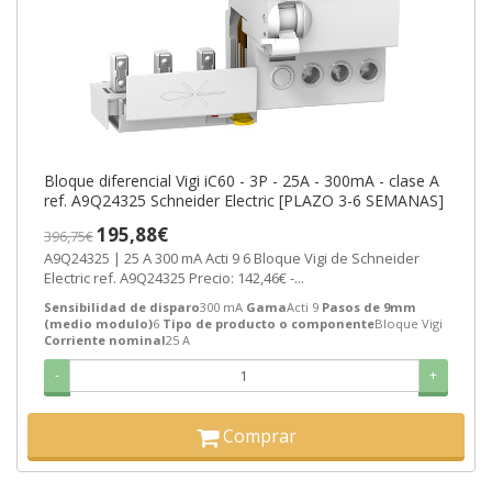
Bloque diferencial Vigi iC60 - 3P - 25A - 300mA - clase A
ref. A9Q24325 Schneider Electric [PLAZO 3-6 SEMANAS]
195,88€
396,75€
A9Q24325 | 25 A 300 mA Acti 9 6 Bloque Vigi de Schneider
Electric ref. A9Q24325 Precio: 142,46€ -...
Sensibilidad de disparo
300 mA
Gama
Acti 9
Pasos de 9mm
(medio modulo)
6
Tipo de producto o componente
Bloque Vigi
Corriente nominal
25 A
-
+
Comprar