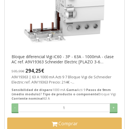
Bloque diferencial Vigi iC60 - 3P - 63A - 1000mA - clase
AC ref. A9V19363 Schneider Electric [PLAZO 3-6
SEMANAS]
294,25€
595,99€
A9V19363 | 63 A 1000 mA Acti 9 7 Bloque Vigi de Schneider
Electric ref. A9V19363 Precio: 214€ -...
Sensibilidad de disparo
1000 mA
Gama
Acti 9
Pasos de 9mm
(medio modulo)
7
Tipo de producto o componente
Bloque Vigi
Corriente nominal
63 A
-
+
Comprar