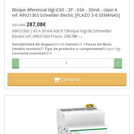
Bloque diferencial Vigi iC60 - 3P - 63A - 30mA - clase A
ref. A9V21363 Schneider Electric [PLAZO 3-6 SEMANAS]
287,08€
581,45€
A9V21363 | 63 A 30 mA Acti 9 7 Bloque Vigi de Schneider
Electric ref. A9V21363 Precio: 208,78€ -...
Sensibilidad de disparo
30 mA
Gama
Acti 9
Pasos de 9mm
(medio modulo)
7
Tipo de producto o componente
Bloque Vigi
Corriente nominal
63 A
-
+
Comprar