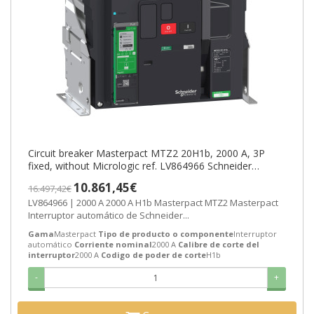
Circuit breaker Masterpact MTZ2 20H1b, 2000 A, 3P
fixed, without Micrologic ref. LV864966 Schneider
Electric [PLAZO 3-6 SEMANAS]
10.861,45€
16.497,42€
LV864966 | 2000 A 2000 A H1b Masterpact MTZ2 Masterpact
Interruptor automático de Schneider...
Gama
Masterpact
Tipo de producto o componente
Interruptor
automático
Corriente nominal
2000 A
Calibre de corte del
interruptor
2000 A
Codigo de poder de corte
H1b
-
+