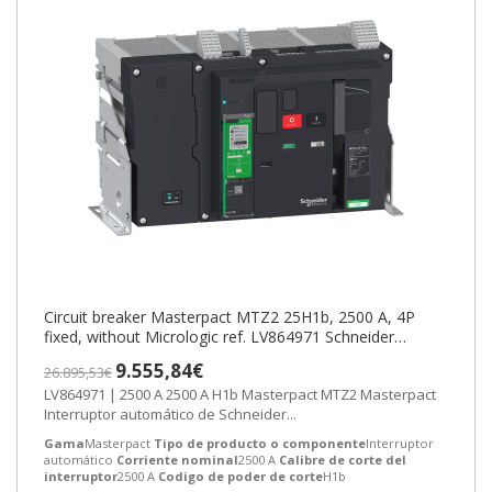
Circuit breaker Masterpact MTZ2 25H1b, 2500 A, 4P
fixed, without Micrologic ref. LV864971 Schneider
Electric [PLAZO 3-6 SEMANAS]
9.555,84€
26.895,53€
LV864971 | 2500 A 2500 A H1b Masterpact MTZ2 Masterpact
Interruptor automático de Schneider...
Gama
Masterpact
Tipo de producto o componente
Interruptor
automático
Corriente nominal
2500 A
Calibre de corte del
interruptor
2500 A
Codigo de poder de corte
H1b