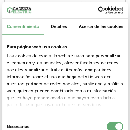
Consentimiento
Detalles
Acerca de las cookies
Esta página web usa cookies
Las cookies de este sitio web se usan para personalizar
el contenido y los anuncios, ofrecer funciones de redes
sociales y analizar el tráfico. Además, compartimos
información sobre el uso que haga del sitio web con
nuestros partners de redes sociales, publicidad y análisis
web, quienes pueden combinarla con otra información
Circuit breaker Masterpact MTZ2 32H1b, 3200 A, 3P
que les haya proporcionado o que hayan recopilado a
drawout, without Micrologic ref. LV864976 Schneider
Electric [PLAZO 3-6 SEMANA
partir del uso que haya hecho de sus servicios.
11.430,64€
32.172,27€
LV864976 | 3200 A 3200 A 187 kA H1b Masterpact MTZ2
Masterpact Interruptor automático de Schneider...
Selección
Necesarias
Poder de Corte
187 kA
Gama
Masterpact
Tipo de producto o
de