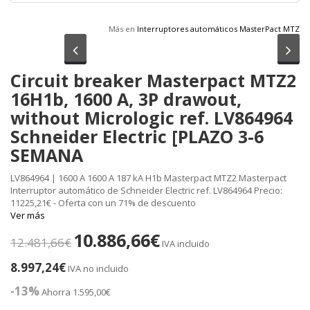
Más en
Interruptores automáticos MasterPact MTZ
Anterior
Sig
Circuit breaker Masterpact MTZ2
16H1b, 1600 A, 3P drawout,
without Micrologic ref. LV864964
Schneider Electric [PLAZO 3-6
SEMANA
LV864964 | 1600 A 1600 A 187 kA H1b Masterpact MTZ2 Masterpact
Interruptor automático de Schneider Electric ref. LV864964 Precio:
11225,21€ - Oferta con un 71% de descuento
Ver más
10.886,66€
12.481,66€
IVA incluido
8.997,24€
IVA no incluido
-13%
Ahorra 1.595,00€