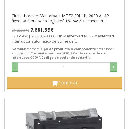
Circuit breaker Masterpact MTZ2 20H1b, 2000 A, 4P
fixed, without Micrologic ref. LV864967 Schneider
Electric [PLAZO 3-6 SEMANAS]
7.681,59€
21.620,34€
LV864967 | 2000 A 2000 A H1b Masterpact MTZ2 Masterpact
Interruptor automático de Schneider...
Gama
Masterpact
Tipo de producto o componente
Interruptor
automático
Corriente nominal
2000 A
Calibre de corte del
interruptor
2000 A
Codigo de poder de corte
H1b
-
+
Comprar