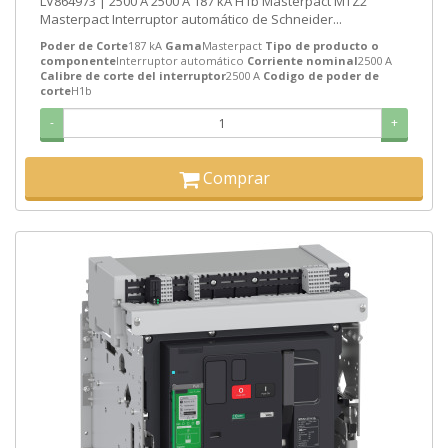
LV864973 | 2500 A 2500 A 187 kA H1b Masterpact MTZ2
Masterpact Interruptor automático de Schneider...
Poder de Corte
187 kA
Gama
Masterpact
Tipo de producto o
componente
Interruptor automático
Corriente nominal
2500 A
Calibre de corte del interruptor
2500 A
Codigo de poder de
corte
H1b
-
+
Comprar