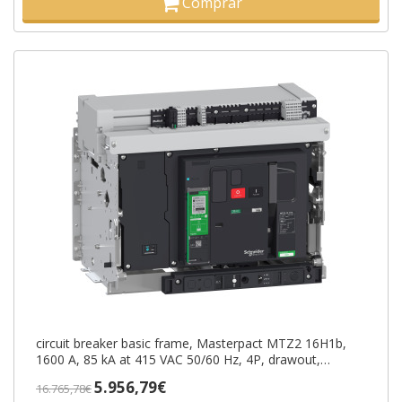
Comprar
circuit breaker basic frame, Masterpact MTZ2 16H1b,
1600 A, 85 kA at 415 VAC 50/60 Hz, 4P, drawout,
without Micrologic ref. LV86
5.956,79€
16.765,78€