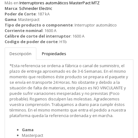
Más en
Interruptores automáticos MasterPact MTZ
Marca
:
Schneider Electric
Poder de Corte
:
187 kA
Gama
:
Masterpact
Tipo de producto o componente
:
Interruptor automático
Corriente nominal
:
1600 A
Calibre de corte del interruptor
:
1600 A
Codigo de poder de corte
:
H1b
Descripción
Propiedades
*Esta referencia se ordena a fábrica o canal de suministro, el
plazo de entrega aproximado es de 3-6 Semanas. En el mismo
momento que recibimos éste producto se prepara el paquete y
se envía en transporte 24 Horas. No obstante y debido a la
situación de falta de materias, este plazo es NO VINCULANTE y
puede sufrir variaciones inesperadas y no previstas (Poco
probable). Rogamos disculpen las molestias. Agradecemos
vuestra comprensión. Trabajamos a diario para cumplir éstos
términos. En el mismo momento que entra el pedido a nuestra
plataforma queda la referencia ordenada y en marcha.
Gama
Masterpact