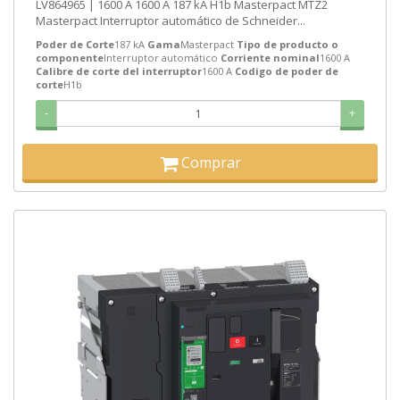
LV864965 | 1600 A 1600 A 187 kA H1b Masterpact MTZ2
Masterpact Interruptor automático de Schneider...
Poder de Corte
187 kA
Gama
Masterpact
Tipo de producto o
componente
Interruptor automático
Corriente nominal
1600 A
Calibre de corte del interruptor
1600 A
Codigo de poder de
corte
H1b
-
+
Comprar