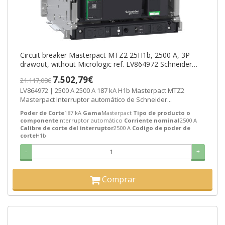
Circuit breaker Masterpact MTZ2 25H1b, 2500 A, 3P
drawout, without Micrologic ref. LV864972 Schneider
Electric [PLAZO 3-6 SEMANA
7.502,79€
21.117,08€
LV864972 | 2500 A 2500 A 187 kA H1b Masterpact MTZ2
Masterpact Interruptor automático de Schneider...
Poder de Corte
187 kA
Gama
Masterpact
Tipo de producto o
componente
Interruptor automático
Corriente nominal
2500 A
Calibre de corte del interruptor
2500 A
Codigo de poder de
corte
H1b
-
+
Comprar