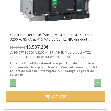
circuit breaker basic frame, Masterpact MTZ2 32H1b,
3200 A, 85 kA at 415 VAC 50/60 Hz, 4P, drawout,
without Micrologic ref. LV86
13.537,20€
38.101,31€
LV864977 | 3200 A 3200 A 187 kA H1b Masterpact MTZ2
Masterpact Interruptor automático de Schneider...
Poder de Corte
187 kA
Gama
Masterpact
Tipo de producto o
componente
Interruptor automático
Corriente nominal
3200 A
Calibre de corte del interruptor
3200 A
Codigo de poder de
corte
H1b
-
+
Comprar