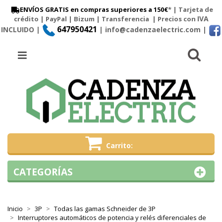
ENVÍOS GRATIS en compras superiores a 150€
* | Tarjeta de
IVA
crédito | PayPal |
Bizum
|
Transferencia
| Precios con
647950421
INCLUIDO |
| info@cadenzaelectric.com
|
Busc
Menú
Carrito
CATEGORÍAS
Inicio
3P
Todas las gamas Schneider de 3P
Interruptores automáticos de potencia y relés diferenciales de