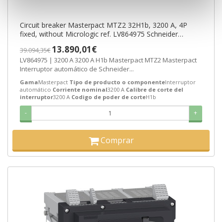
Circuit breaker Masterpact MTZ2 32H1b, 3200 A, 4P
fixed, without Micrologic ref. LV864975 Schneider
Electric [PLAZO 3-6 SEMANAS]
13.890,01€
39.094,35€
LV864975 | 3200 A 3200 A H1b Masterpact MTZ2 Masterpact
Interruptor automático de Schneider...
Gama
Masterpact
Tipo de producto o componente
Interruptor
automático
Corriente nominal
3200 A
Calibre de corte del
interruptor
3200 A
Codigo de poder de corte
H1b
-
+
Comprar