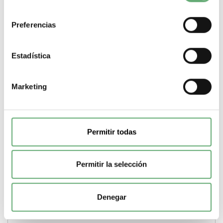
componente
Interruptor automático
Corriente nominal
3200 A
consentimiento
Calibre de corte del interruptor
3200 A
Codigo de poder de
corte
H1b
Preferencias
-
+
Estadística
Comprar
Marketing
Permitir todas
Permitir la selección
Denegar