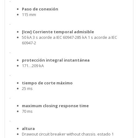
.
Paso de conexión
115 mm
.
[Icw] Corriente temporal admisible
50 kA 3 s acorde a IEC 60947-285 kA 1 s acorde a IEC
60947-2
.
protección integral instantánea
171…209 kA
.
tiempo de corte máximo
25 ms
.
maximum closing response time
70 ms
.
altura
Drawout circuit breaker without chassis. estado 1