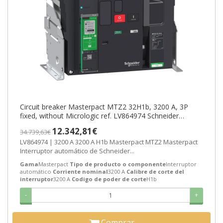
Circuit breaker Masterpact MTZ2 32H1b, 3200 A, 3P
fixed, without Micrologic ref. LV864974 Schneider
Electric [PLAZO 3-6 SEMANAS]
12.342,81€
34.739,63€
LV864974 | 3200 A 3200 A H1b Masterpact MTZ2 Masterpact
Interruptor automático de Schneider...
Gama
Masterpact
Tipo de producto o componente
Interruptor
automático
Corriente nominal
3200 A
Calibre de corte del
interruptor
3200 A
Codigo de poder de corte
H1b
-
+
Comprar