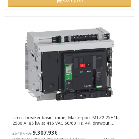
circuit breaker basic frame, Masterpact MTZ2 25H1b,
2500 A, 85 kA at 415 VAC 50/60 Hz, 4P, drawout,
without Micrologic ref. LV86
9.307,93€
26.197,78€