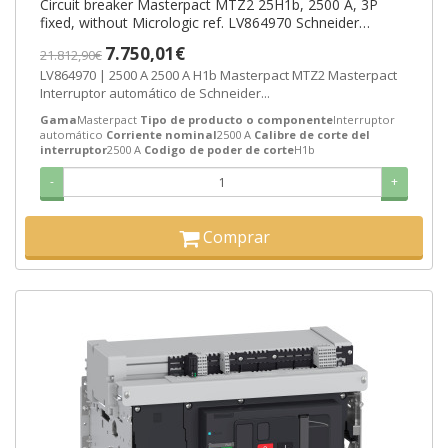
Circuit breaker Masterpact MTZ2 25H1b, 2500 A, 3P
fixed, without Micrologic ref. LV864970 Schneider
Electric [PLAZO 3-6 SEMANAS]
7.750,01€
21.812,90€
LV864970 | 2500 A 2500 A H1b Masterpact MTZ2 Masterpact
Interruptor automático de Schneider...
Gama
Masterpact
Tipo de producto o componente
Interruptor
automático
Corriente nominal
2500 A
Calibre de corte del
interruptor
2500 A
Codigo de poder de corte
H1b
-
+
Comprar