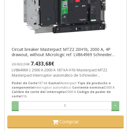
Circuit breaker Masterpact MTZ2 20H1b, 2000 A, 4P
drawout, without Micrologic ref. LV864969 Schneider
Electric [PLAZO 3-6 SEMANA
7.433,68€
20.922,59€
LV864969 | 2000 A 2000 A 187 kA H1b Masterpact MTZ2
Masterpact Interruptor automático de Schneider...
Poder de Corte
187 kA
Gama
Masterpact
Tipo de producto o
componente
Interruptor automático
Corriente nominal
2000 A
Calibre de corte del interruptor
2000 A
Codigo de poder de
corte
H1b
-
+
Comprar