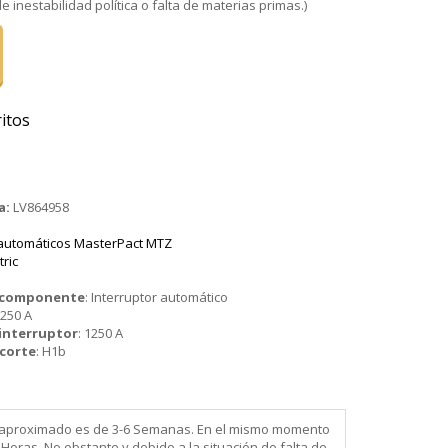
 inestabilidad política o falta de materias primas.)
itos
a:
LV864958
 automáticos MasterPact MTZ
tric
o componente
:
Interruptor automático
250 A
 interruptor
:
1250 A
 corte
:
H1b
ega aproximado es de 3-6 Semanas. En el mismo momento
Horas. No obstante y debido a la situación de falta de