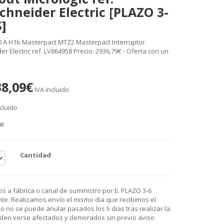
chneider Electric [PLAZO 3-
]
0 A H1b Masterpact MTZ2 Masterpact Interruptor
r Electric ref. LV864958 Precio: 2936,79€ - Oferta con un
38,09€
IVA incluido
cluido
8€
Cantidad
 a fábrica o canal de suministro por ti. PLAZO 3-6
e. Realizamos envío el mismo dia que recibimos el
o no se puede anular pasados los 5 dias tras realizar la
den verse afectados y demorados sin previo aviso