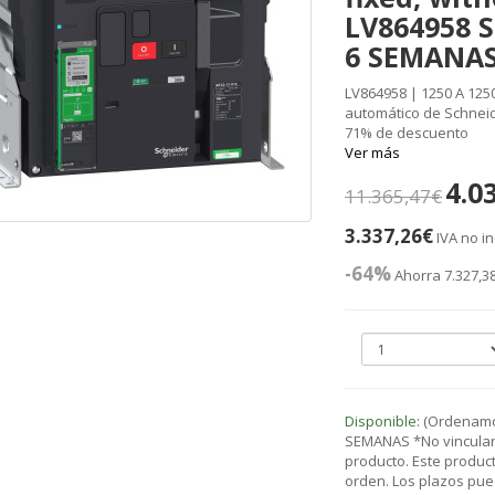
LV864958 S
6 SEMANAS
LV864958 | 1250 A 125
automático de Schneide
71% de descuento
Ver más
4.0
11.365,47€
3.337,26€
IVA no in
-64%
Ahorra 7.327,3
Disponible:
(Ordenamos
SEMANAS *No vinculant
producto. Este product
orden. Los plazos pue