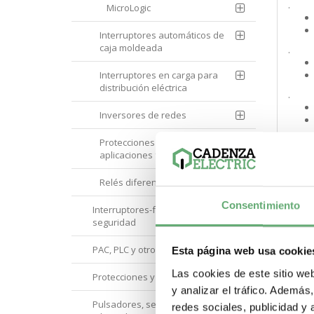
.
MicroLogic
Interruptores automáticos de
caja moldeada
.
Interruptores en carga para
distribución eléctrica
.
Inversores de redes
.
Protecciones para
aplicaciones fotovoltaicas
Relés diferenciales
.
Consentimiento
Interruptores-fusible y de
seguridad
.
PAC, PLC y otros controladores
Esta página web usa cookie
Las cookies de este sitio we
.
Protecciones y Control
y analizar el tráfico. Ademá
Pulsadores, selectores,
redes sociales, publicidad y