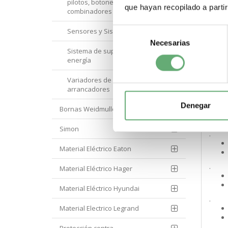
pilotos, botoneras y
.
que hayan recopilado a parti
combinadores
Selección
Sensores y Sistemas RFID
.
Necesarias
de
Sistema de supervisión de
consentimiento
energía
.
Variadores de velocidad y
arrancadores
.
Denegar
Bornas Weidmuller
Simon
.
Material Eléctrico Eaton
.
Material Eléctrico Hager
Material Eléctrico Hyundai
.
Material Electrico Legrand