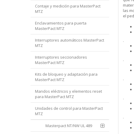
mater
Contaje y medición para MasterPact
las m
MTZ
el pe
Enclavamientos para puerta
MasterPact MTZ
Interruptores automáticos MasterPact
.
MTZ
Interruptores seccionadores
.
MasterPact MTZ
Kits de bloqueo y adaptación para
.
MasterPact MTZ
Mandos eléctricos y elementos reset
para MasterPact MTZ
.
Unidades de control para MasterPact
MTZ
.
Masterpact NT/NW UL 489