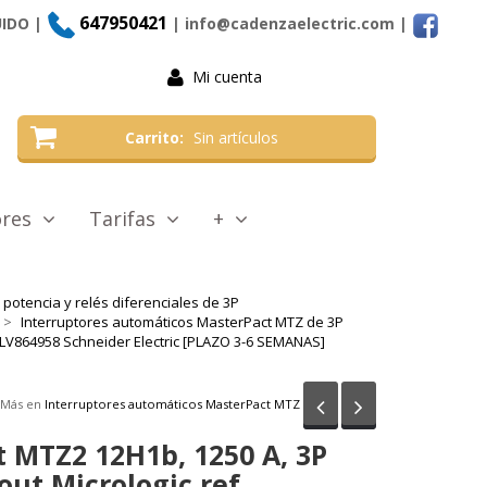
647950421
UIDO |
| info@cadenzaelectric.com
|
Mi cuenta
Carrito
Sin artículos
tores
Tarifas
+
potencia y relés diferenciales de 3P
Interruptores automáticos MasterPact MTZ de 3P
f. LV864958 Schneider Electric [PLAZO 3-6 SEMANAS]
Anterior
Siguiente
Más en
Interruptores automáticos MasterPact MTZ
 MTZ2 12H1b, 1250 A, 3P
out Micrologic ref.