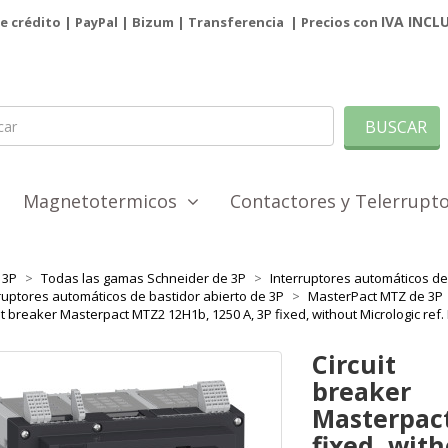
IVA INCL
de crédito | PayPal |
Bizum
|
Transferencia
| Precios con
BUSCAR
Magnetotermicos
Contactores y Telerrup
3P
Todas las gamas Schneider de 3P
Interruptores automáticos de 
ruptores automáticos de bastidor abierto de 3P
MasterPact MTZ de 3P
it breaker Masterpact MTZ2 12H1b, 1250 A, 3P fixed, without Micrologic re
Circuit
breaker
Masterpact
fixed, with