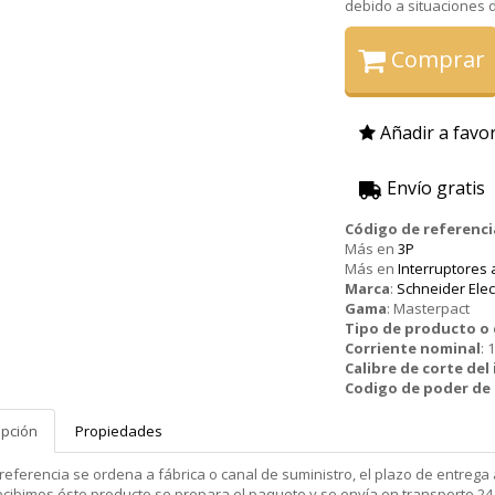
debido a situaciones de
Comprar
Añadir a favor
Envío gratis
Código de referenci
Más en
3P
Más en
Interruptores
Marca
:
Schneider Elec
Gama
:
Masterpact
Tipo de producto 
Corriente nominal
:
1
Calibre de corte del
Codigo de poder de
ipción
Propiedades
 referencia se ordena a fábrica o canal de suministro, el plazo de entr
cibimos éste producto se prepara el paquete y se envía en transporte 24 