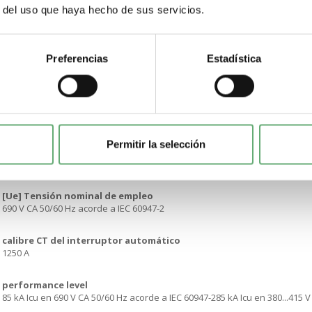
r del uso que haya hecho de sus servicios.
Soporte de montaje
Placa de baseRails
Preferencias
Estadística
[In] Corriente nominal
1250 A en 40 °C
[Ui] Tensión nominal de aislamiento
1000 V CA 50/60 Hz acorde a IEC 60947-2
Permitir la selección
[Uimp] Resistencia a picos de tensión
12 kV acorde a IEC 60947-2
[Ue] Tensión nominal de empleo
690 V CA 50/60 Hz acorde a IEC 60947-2
calibre CT del interruptor automático
1250 A
performance level
85 kA Icu en 690 V CA 50/60 Hz acorde a IEC 60947-285 kA Icu en 380...415 