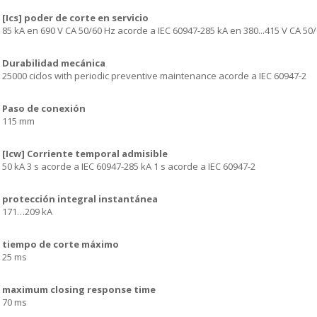
[Ics] poder de corte en servicio
85 kA en 690 V CA 50/60 Hz acorde a IEC 60947-285 kA en 380...415 V CA 50
Durabilidad mecánica
25000 ciclos with periodic preventive maintenance acorde a IEC 60947-2
Paso de conexión
115 mm
[Icw] Corriente temporal admisible
50 kA 3 s acorde a IEC 60947-285 kA 1 s acorde a IEC 60947-2
protección integral instantánea
171…209 kA
tiempo de corte máximo
25 ms
maximum closing response time
70 ms