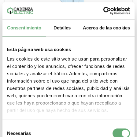
Consentimiento
Detalles
Acerca de las cookies
Esta página web usa cookies
Las cookies de este sitio web se usan para personalizar
el contenido y los anuncios, ofrecer funciones de redes
Maneta EURO G IP55, suministrada sin cerradura ref.
sociales y analizar el tráfico. Además, compartimos
8934 Schneider Electric [PLAZO 3-6 SEMANAS]
información sobre el uso que haga del sitio web con
67,38€
130,85€
nuestros partners de redes sociales, publicidad y análisis
8934 | Prisma Maneta de Schneider Electric ref. 8934 Precio:
49€ - Oferta con un 59% de descuento
web, quienes pueden combinarla con otra información
que les haya proporcionado o que hayan recopilado a
Gama
Prisma
Tipo de producto o componente
Maneta
partir del uso que haya hecho de sus servicios.
-
+
Selección
Comprar
Necesarias
de