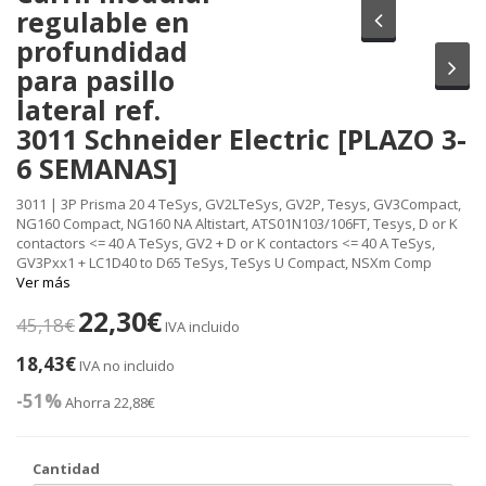
regulable en
Anterior
profundidad
Sig
para pasillo
lateral ref.
3011 Schneider Electric [PLAZO 3-
6 SEMANAS]
3011 | 3P Prisma 20 4 TeSys, GV2LTeSys, GV2P, Tesys, GV3Compact,
NG160 Compact, NG160 NA Altistart, ATS01N103/106FT, Tesys, D or K
contactors <= 40 A TeSys, GV2 + D or K contactors <= 40 A TeSys,
GV3Pxx1 + LC1D40 to D65 TeSys, TeSys U Compact, NSXm Comp
Ver más
22,30€
45,18€
IVA incluido
18,43€
IVA no incluido
-51%
Ahorra 22,88€
Cantidad