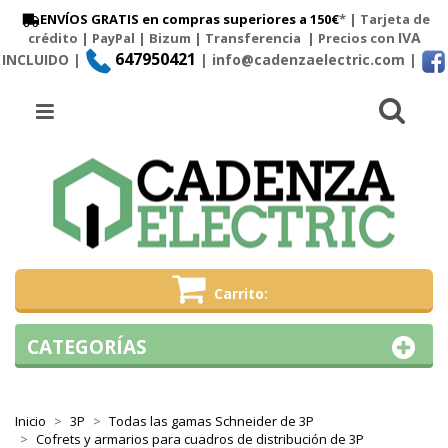
ENVÍOS GRATIS en compras superiores a 150€
* | Tarjeta de
IVA
crédito | PayPal |
Bizum
|
Transferencia
| Precios con
647950421
INCLUIDO |
| info@cadenzaelectric.com
|
Busc
Menú
Carrito
CATEGORÍAS
Inicio
3P
Todas las gamas Schneider de 3P
Cofrets y armarios para cuadros de distribución de 3P