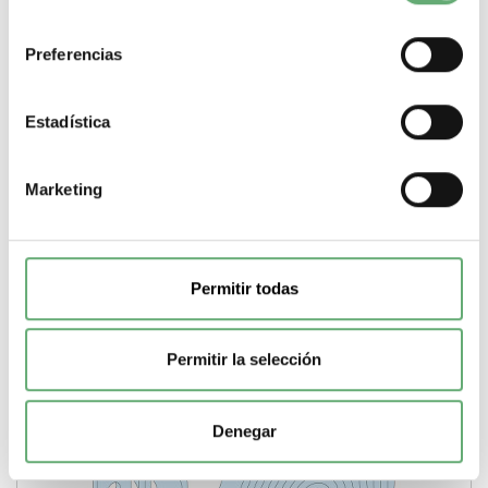
consentimiento
Preferencias
Maneta EURO G IP30, suministrada sin cerradura ref.
Estadística
8932 Schneider Electric [PLAZO 3-6 SEMANAS]
67,38€
136,78€
Marketing
8932 | Prisma Maneta de Schneider Electric ref. 8932 Precio:
49€ - Oferta con un 59% de descuento
Gama
Prisma
Tipo de producto o componente
Maneta
Permitir todas
Detalles
Permitir la selección
Denegar