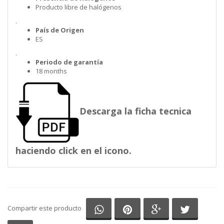
Producto libre de halógenos
.
País de Origen
ES
.
Periodo de garantía
18 months
Descarga la ficha tecnica
haciendo click en el icono.
Compartir en Whatsapp
Compartir en Pinterest
Compartir en G
Comparti
Compartir este producto