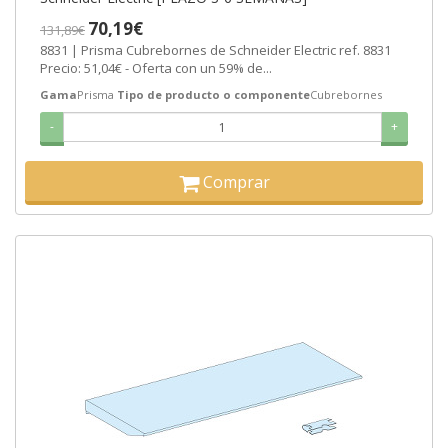
70,19€
131,89€
8831 | Prisma Cubrebornes de Schneider Electric ref. 8831
Precio: 51,04€ - Oferta con un 59% de...
Gama
Prisma
Tipo de producto o componente
Cubrebornes
-
+
Comprar