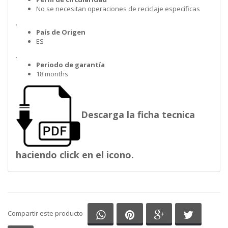
No se necesitan operaciones de reciclaje específicas
.
País de Origen
ES
.
Periodo de garantía
18 months
Descarga la ficha tecnica
haciendo click en el icono.
Compartir en Whatsapp
Compartir en Pinterest
Compartir en G
Comparti
Compartir este producto