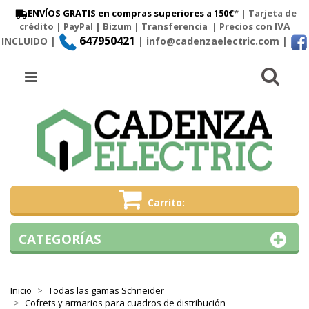
ENVÍOS GRATIS en compras superiores a 150€
* | Tarjeta de
IVA
crédito | PayPal |
Bizum
|
Transferencia
| Precios con
647950421
INCLUIDO |
| info@cadenzaelectric.com
|
Busc
Menú
Carrito
CATEGORÍAS
Inicio
Todas las gamas Schneider
Cofrets y armarios para cuadros de distribución