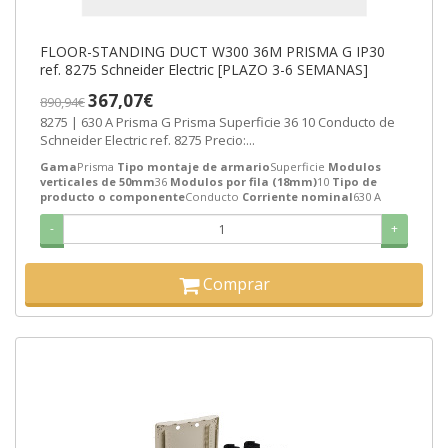
FLOOR-STANDING DUCT W300 36M PRISMA G IP30
ref. 8275 Schneider Electric [PLAZO 3-6 SEMANAS]
367,07€
890,94€
8275 | 630 A Prisma G Prisma Superficie 36 10 Conducto de
Schneider Electric ref. 8275 Precio:...
Gama
Prisma
Tipo montaje de armario
Superficie
Modulos
verticales de 50mm
36
Modulos por fila (18mm)
10
Tipo de
producto o componente
Conducto
Corriente nominal
630 A
-
+
Comprar