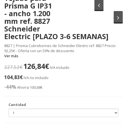
Prisma G IP31
Anterior
- ancho 1.200
Sig
mm ref. 8827
Schneider
Electric [PLAZO 3-6 SEMANAS]
8827 | Prisma Cubrebornes de Schneider Electric ref. 8827 Precio:
92,25€ - Oferta con un 59% de descuento
Ver más
126,84€
227,52€
IVA incluido
104,83€
IVA no incluido
-44%
Ahorra 100,68€
Cantidad