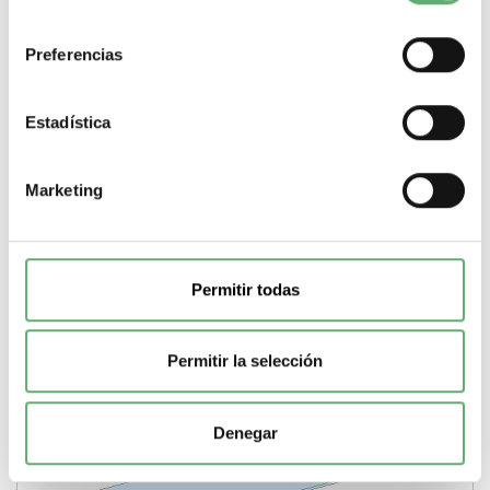
consentimiento
Tejado G IP31, ancho 850mm (A850) ref. 8836
Schneider Electric [PLAZO 3-6 SEMANAS]
Preferencias
61,28€
107,00€
8836 | Prisma Cubrebornes de Schneider Electric ref. 8836
Estadística
Precio: 44,57€ - Oferta con un 56% de...
Gama
Prisma
Tipo de producto o componente
Cubrebornes
Marketing
-
+
Comprar
Permitir todas
Permitir la selección
Denegar