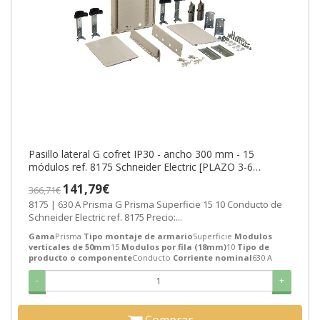
Pasillo lateral G cofret IP30 - ancho 300 mm - 15
módulos ref. 8175 Schneider Electric [PLAZO 3-6
SEMANAS]
141,79€
366,71€
8175 | 630 A Prisma G Prisma Superficie 15 10 Conducto de
Schneider Electric ref. 8175 Precio:...
Gama
Prisma
Tipo montaje de armario
Superficie
Modulos
verticales de 50mm
15
Modulos por fila (18mm)
10
Tipo de
producto o componente
Conducto
Corriente nominal
630 A
-
+