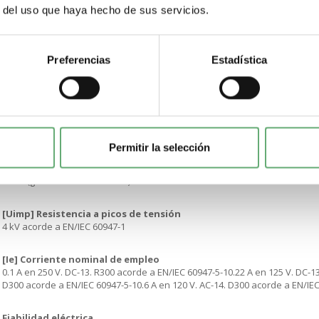
r del uso que haya hecho de sus servicios.
Marcado
CE
Preferencias
Estadística
Apertura positiva
Sin
Protección contra cortocircuito
4 A Fusible de cartucho tipo gG acorde a EN/IEC 60947-5-1
Permitir la selección
[Ui] Tensión nominal de aislamiento
250 V (grado contaminación 3) acorde a EN/IEC 60947-1
[Uimp] Resistencia a picos de tensión
4 kV acorde a EN/IEC 60947-1
[Ie] Corriente nominal de empleo
0.1 A en 250 V. DC-13. R300 acorde a EN/IEC 60947-5-10.22 A en 125 V. DC-13
D300 acorde a EN/IEC 60947-5-10.6 A en 120 V. AC-14. D300 acorde a EN/IEC
Fiabilidad eléctrica