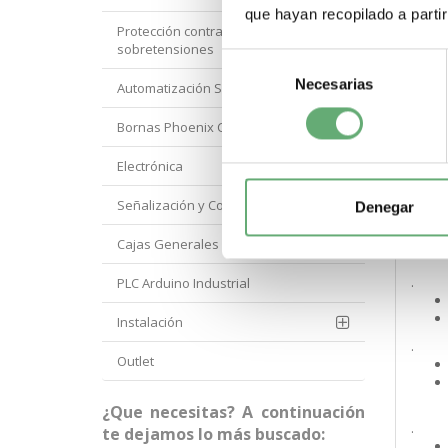
que hayan recopilado a parti
.
Protección contra
sobretensiones
Selección
Necesarias
de
Automatización Siemens
.
consentimiento
Bornas Phoenix Contact
.
Electrónica
Señalización y Control Orbis
Denegar
.
Cajas Generales Proteccion
.
PLC Arduino Industrial
Instalación
.
Outlet
¿Que necesitas? A continuación
.
te dejamos lo más buscado: