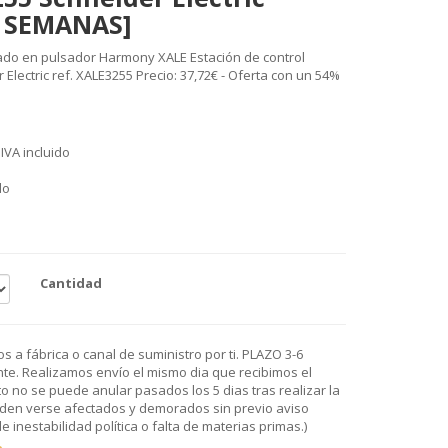
6 SEMANAS]
ado en pulsador Harmony XALE Estación de control
Electric ref. XALE3255 Precio: 37,72€ - Oferta con un 54%
IVA incluido
do
Cantidad
 a fábrica o canal de suministro por ti. PLAZO 3-6
e. Realizamos envío el mismo dia que recibimos el
o no se puede anular pasados los 5 dias tras realizar la
den verse afectados y demorados sin previo aviso
 inestabilidad política o falta de materias primas.)