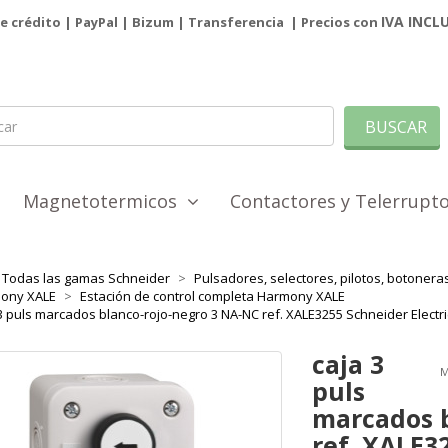
IVA INCL
de crédito | PayPal |
Bizum
|
Transferencia
| Precios con
BUSCAR
Magnetotermicos
Contactores y Telerrup
Todas las gamas Schneider
Pulsadores, selectores, pilotos, botoner
ony XALE
Estación de control completa Harmony XALE
3 puls marcados blanco-rojo-negro 3 NA-NC ref. XALE3255 Schneider Elect
caja 3
M
puls
marcados 
ref. XALE3