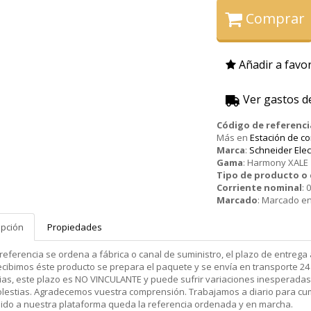
Comprar
Añadir a favor
Ver gastos d
Código de referenci
Más en
Estación de c
Marca
:
Schneider Elec
Gama
:
Harmony XALE
Tipo de producto 
Corriente nominal
:
0
Marcado
:
Marcado en
ipción
Propiedades
 referencia se ordena a fábrica o canal de suministro, el plazo de entr
cibimos éste producto se prepara el paquete y se envía en transporte 24 
ias, este plazo es NO VINCULANTE y puede sufrir variaciones inesperadas
olestias. Agradecemos vuestra comprensión. Trabajamos a diario para cu
dido a nuestra plataforma queda la referencia ordenada y en marcha.