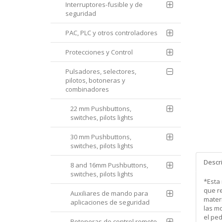
Interruptores-fusible y de
seguridad
PAC, PLC y otros controladores
Protecciones y Control
Pulsadores, selectores,
pilotos, botoneras y
combinadores
22 mm Pushbuttons,
switches, pilots lights
30 mm Pushbuttons,
switches, pilots lights
Descr
8 and 16mm Pushbuttons,
switches, pilots lights
*Esta
que re
Auxiliares de mando para
mater
aplicaciones de seguridad
las m
el pe
Botoneras de control remoto