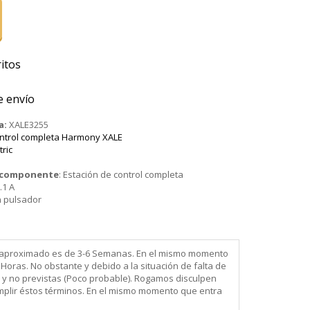
itos
e envío
a:
XALE3255
ontrol completa Harmony XALE
tric
o componente
:
Estación de control completa
.1 A
 pulsador
ega aproximado es de 3-6 Semanas. En el mismo momento
Horas. No obstante y debido a la situación de falta de
 y no previstas (Poco probable). Rogamos disculpen
mplir éstos términos. En el mismo momento que entra