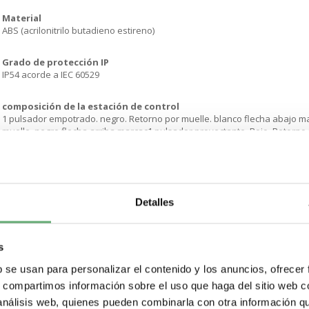
Material
ABS (acrilonitrilo butadieno estireno)
Grado de protección IP
IP54 acorde a IEC 60529
composición de la estación de control
1 pulsador empotrado. negro. Retorno por muelle. blanco flecha abajo m
muelle. negro flecha arriba marcac1 pulsador proyectante. Rojo. Retorno
ubicación del marcado
Marcado en pulsador
Detalles
Funcionamiento de contacto
Ruptura lenta
s
Entrada de cable
2 semitroquelados. capacid sujeción: 20 mm6 dispositivos extraíbles par
b se usan para personalizar el contenido y los anuncios, ofrecer
s, compartimos información sobre el uso que haga del sitio web 
Peso del producto
 análisis web, quienes pueden combinarla con otra información q
0.17 kg