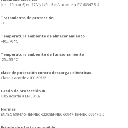
Î» <= 10exp(-6) en 17 V y L/R = 5 mA acorde a IEC 60947-5-4
Tratamiento de protección
TC
Temperatura ambiente de almacenamiento
-40…70 °C
Temperatura ambiente de funcionamiento
-25…55 °C
clase de potección contra descargas eléctricas
Clase II acorde a IEC 60536
Grado de protección IK
IK05 acorde a EN 50102
Normas
EN/IEC 60947-5-1EN/IEC 62208EN/IEC 60947-1EN/IEC 60947-5-5
Estado de oferta sostenible