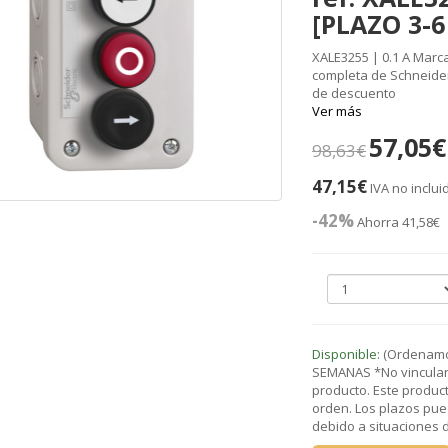
[PLAZO 3-
XALE3255 | 0.1 A Marc
completa de Schneider 
de descuento
Ver más
57,05€
98,63€
47,15€
IVA no inclui
-42%
Ahorra 41,58€
Disponible:
(Ordenamos
SEMANAS *No vinculant
producto. Este product
orden. Los plazos pue
debido a situaciones de