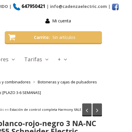
647950421
UIDO |
| info@cadenzaelectric.com
|
Mi cuenta
Carrito
Sin artículos
tores
Tarifas
+
as y combinadores
Botoneras y cajas de pulsadores
ric [PLAZO 3-6 SEMANAS]
Anterior
Siguiente
ás en
Estación de control completa Harmony XALE
blanco-rojo-negro 3 NA-NC
255 Schneider Electric