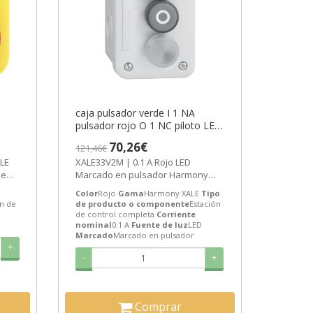
caja pulsador verde I 1 NA
pulsador rojo O 1 NC piloto LED
ic
rojo 230 V ref. XALE33V2M
70,26€
121,46€
Schneider Electric [PLAZO 3-6
LE
XALE33V2M | 0.1 A Rojo LED
SEMANAS]
de
Marcado en pulsador Harmony
01...
XALE Estación de control completa
Color
Rojo
Gama
Harmony XALE
Tipo
de...
ón de
de producto o componente
Estación
de control completa
Corriente
nominal
0.1 A
Fuente de luz
LED
Marcado
Marcado en pulsador
+
-
+
Comprar