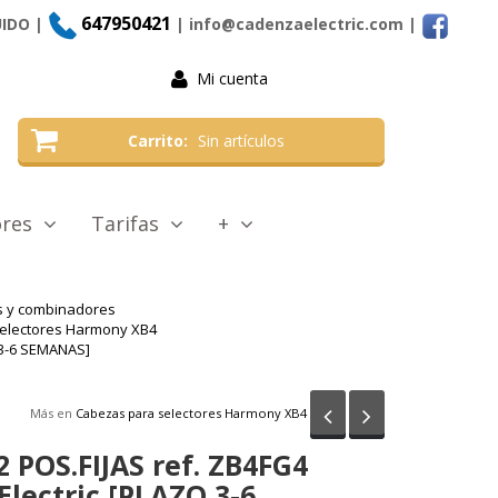
647950421
UIDO |
| info@cadenzaelectric.com
|
Mi cuenta
Carrito
Sin artículos
tores
Tarifas
+
as y combinadores
electores Harmony XB4
 3-6 SEMANAS]
Anterior
Siguiente
Más en
Cabezas para selectores Harmony XB4
2 POS.FIJAS ref. ZB4FG4
Electric [PLAZO 3-6