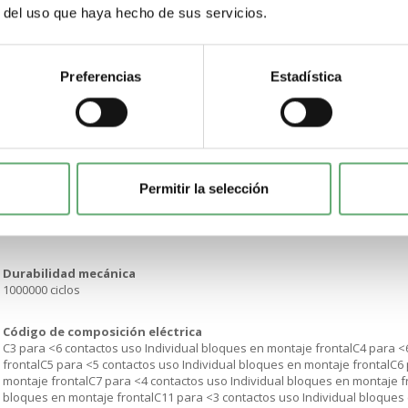
r del uso que haya hecho de sus servicios.
Altura global cad
36.6 mm
Preferencias
Estadística
Profundidad global cad
49 mm
Peso del producto
0.133 kg
Permitir la selección
Resistencia a lavados de alta presión
7000000 Pa en 55 °C. distancia: 0.1 m
Durabilidad mecánica
1000000 ciclos
Código de composición eléctrica
C3 para <6 contactos uso Individual bloques en montaje frontalC4 para <
frontalC5 para <5 contactos uso Individual bloques en montaje frontalC6 
montaje frontalC7 para <4 contactos uso Individual bloques en montaje fr
bloques en montaje frontalC11 para <3 contactos uso Individual bloques