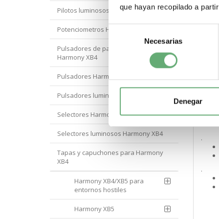
que hayan recopilado a parti
Pilotos luminosos Harmony XB4
.
Potenciometros Harmony XB4
Selección
Necesarias
de
.
Pulsadores de parada de emergencia
consentimiento
Harmony XB4
.
Pulsadores Harmony XB4
Pulsadores luminosos Harmony XB4
Denegar
.
Selectores Harmony XB4
Selectores luminosos Harmony XB4
.
Tapas y capuchones para Harmony
XB4
.
Harmony XB4/XB5 para
entornos hostiles
Harmony XB5