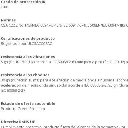
Grado de protección IK
IK06
Normas
CSA C22.2 No 14EN/IEC 60947-5-1EN/IEC 60947-5-4UL 508EN/IEC 60947-1JIS C
Certificaciones de producto
Registrado por ULCSACCCEAC
resistencia a las vibraciones
5 gn (f = 10…500 Hz) acorde a IEC 60068-2-63 mm pico a pico (f = 2…10 Hz) 
resistencia a los choques
30 gn (duración 18 ms) para aceleración de media onda sinusoidal acorde
aceleración de media onda sinusoidal acorde a IEC 60068-2-2725 gn (durac
IEC 60068-2-27
Estado de oferta sostenible
Producto Green Premium
Directiva RoHS UE
Cumplimiento proactivo (producto fuera del alcance de la normativa RoH