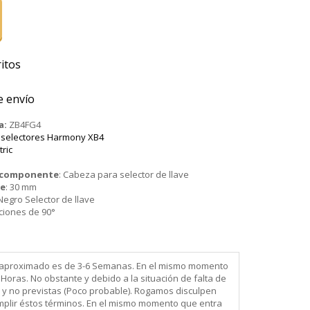
itos
e envío
a:
ZB4FG4
 selectores Harmony XB4
tric
o componente
:
Cabeza para selector de llave
je
:
30 mm
Negro Selector de llave
ciones de 90°
ega aproximado es de 3-6 Semanas. En el mismo momento
Horas. No obstante y debido a la situación de falta de
 y no previstas (Poco probable). Rogamos disculpen
mplir éstos términos. En el mismo momento que entra