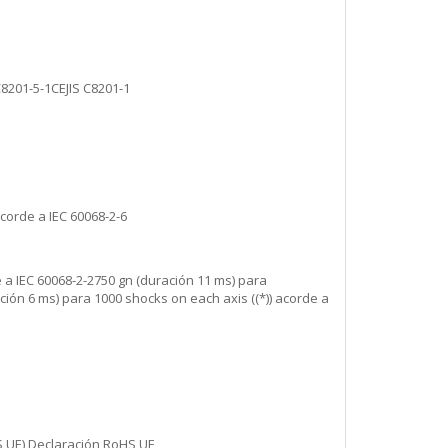
8201-5-1CEJIS C8201-1
acorde a IEC 60068-2-6
 a IEC 60068-2-2750 gn (duración 11 ms) para
ión 6 ms) para 1000 shocks on each axis ((*)) acorde a
S UE) Declaración RoHS UE