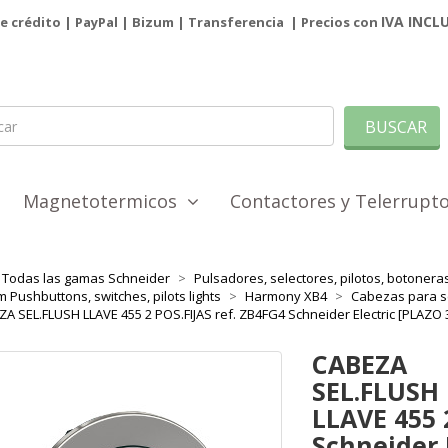
IVA INCL
de crédito | PayPal |
Bizum
|
Transferencia
| Precios con
BUSCAR
Magnetotermicos
Contactores y Telerrup
Todas las gamas Schneider
Pulsadores, selectores, pilotos, botoner
 Pushbuttons, switches, pilots lights
Harmony XB4
Cabezas para s
A SEL.FLUSH LLAVE 455 2 POS.FIJAS ref. ZB4FG4 Schneider Electric [PLAZO
CABEZA
SEL.FLUSH
LLAVE 455 
Schneider 