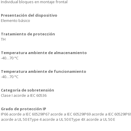
Individual bloques en montaje frontal
Presentación del dispositivo
Elemento básico
Tratamiento de protección
TH
Temperatura ambiente de almacenamiento
-40…70 °C
Temperatura ambiente de funcionamiento
-40…70 °C
Categoría de sobretensión
Clase I acorde a IEC 60536
Grado de protección IP
IP66 acorde a IEC 60529IP67 acorde a IEC 60529IP69 acorde a IEC 60529IP
acorde a UL 50 EType 4 acorde a UL 50 EType 4X acorde a UL 50 E