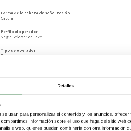
Forma de la cabeza de señalización
Circular
Perfil del operador
Negro Selector de llave
Tipo de operador
Fijas
Información de posición del operador
2 posiciones de 90°
Detalles
Tipo de cierre con llave
Ronis 455
s
Posición de extracción de llave
En cualquier posición
b se usan para personalizar el contenido y los anuncios, ofrecer
s, compartimos información sobre el uso que haga del sitio web 
Anchura global cad
 análisis web, quienes pueden combinarla con otra información q
36.6 mm