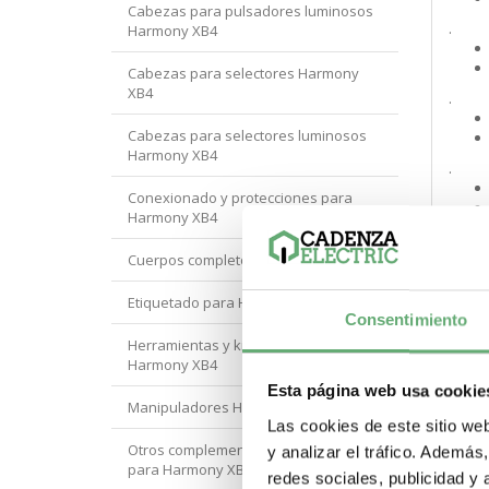
Cabezas para pulsadores luminosos
.
Harmony XB4
Cabezas para selectores Harmony
XB4
.
Cabezas para selectores luminosos
Harmony XB4
.
Conexionado y protecciones para
Harmony XB4
.
Cuerpos completos Harmony XB4
Etiquetado para Harmony XB4
.
Consentimiento
Herramientas y kits de montaje para
Harmony XB4
.
Esta página web usa cookie
Manipuladores Harmony XB4
Las cookies de este sitio we
.
Otros complementos y accesorios
y analizar el tráfico. Ademá
para Harmony XB4
redes sociales, publicidad y