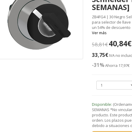
SEMANAS]
ZB4FG4 | 30 Negro Sel
para selector de llave 
un 54% de descuento
Ver más
40,84€
58,81€
33,75€
IVA no inclui
-31%
Ahorra 17,97€
Disponible:
(Ordenamos
SEMANAS *No vinculant
producto. Este product
orden. Los plazos pue
debido a situaciones de