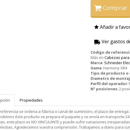
Comprar
Añadir a favor
Ver gastos d
Código de referenci
Más en
Cabezas para
Marca
:
Schneider Elec
Gama
:
Harmony XB4
Tipo de producto 
Diametro de monta
Perfil del operador
:
Nº posiciones
:
2 posi
ipción
Propiedades
 referencia se ordena a fábrica o canal de suministro, el plazo de entr
cibimos éste producto se prepara el paquete y se envía en transporte 24 
ias, este plazo es NO VINCULANTE y puede sufrir variaciones inesperadas
olestias. Agradecemos vuestra comprensión. Trabajamos a diario para cu