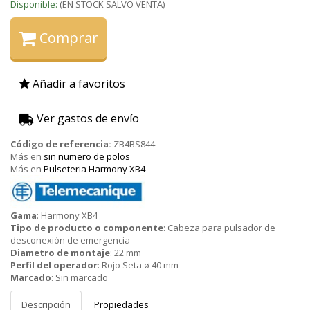
Disponible:
(EN STOCK SALVO VENTA)
Comprar
Añadir a favoritos
Ver gastos de envío
Código de referencia:
ZB4BS844
Más en
sin numero de polos
Más en
Pulseteria Harmony XB4
Telemecanique
Gama
:
Harmony XB4
(Schneider)
Tipo de producto o componente
:
Cabeza para pulsador de
desconexión de emergencia
Diametro de montaje
:
22 mm
Perfil del operador
:
Rojo Seta ø 40 mm
Marcado
:
Sin marcado
Descripción
Propiedades