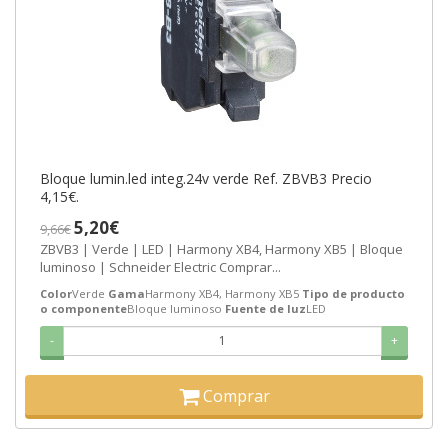
Bloque lumin.led integ.24v verde Ref. ZBVB3 Precio
4,15€.
5,20€
9,66€
ZBVB3 | Verde | LED | Harmony XB4, Harmony XB5 | Bloque
luminoso | Schneider Electric Comprar...
Color
Verde
Gama
Harmony XB4, Harmony XB5
Tipo de producto
o componente
Bloque luminoso
Fuente de luz
LED
-
+
Comprar