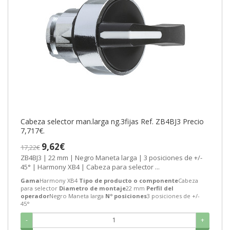
Cabeza selector man.larga ng.3fijas Ref. ZB4BJ3 Precio
7,717€.
9,62€
17,22€
ZB4BJ3 | 22 mm | Negro Maneta larga | 3 posiciones de +/-
45° | Harmony XB4 | Cabeza para selector ...
Gama
Harmony XB4
Tipo de producto o componente
Cabeza
para selector
Diametro de montaje
22 mm
Perfil del
operador
Negro Maneta larga
Nº posiciones
3 posiciones de +/-
45°
-
+