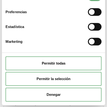
consentimiento
Preferencias
Estadística
Marketing
Permitir todas
Permitir la selección
Bloque lumin.led integ.24v amarillo Ref. ZBVB5 Precio
4,15€.
5,15€
Denegar
9,66€
ZBVB5 | Naranja | LED | Harmony XB4, Harmony XB5 |
Bloque luminoso | Schneider Electric Comprar...