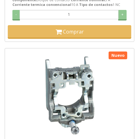
Corriente termica convencional
10 A
Tipo de contactos
1 NC
-
+
Comprar
Nuevo