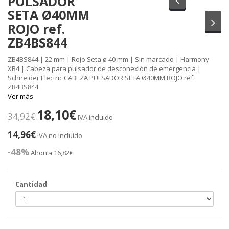
PULSADOR
SETA Ø40MM
Sig
ROJO ref.
ZB4BS844
ZB4BS844 | 22 mm | Rojo Seta ø 40 mm | Sin marcado | Harmony
XB4 | Cabeza para pulsador de desconexión de emergencia |
Schneider Electric CABEZA PULSADOR SETA Ø40MM ROJO ref.
ZB4BS844
Ver más
18,10€
34,92€
IVA incluido
14,96€
IVA no incluido
-48%
Ahorra 16,82€
Cantidad