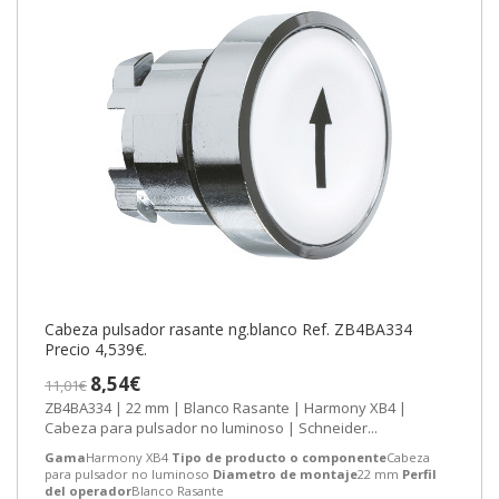
Cabeza pulsador rasante ng.blanco Ref. ZB4BA334
Precio 4,539€.
8,54€
11,01€
ZB4BA334 | 22 mm | Blanco Rasante | Harmony XB4 |
Cabeza para pulsador no luminoso | Schneider...
Gama
Harmony XB4
Tipo de producto o componente
Cabeza
para pulsador no luminoso
Diametro de montaje
22 mm
Perfil
del operador
Blanco Rasante