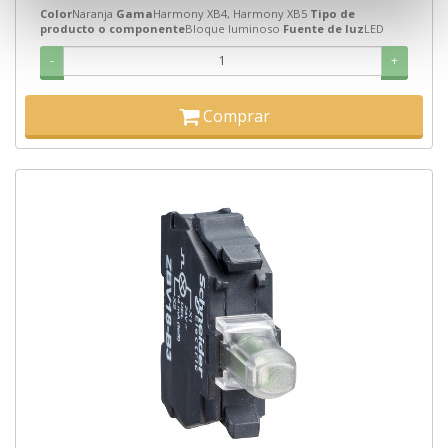
Color
Naranja
Gama
Harmony XB4, Harmony XB5
Tipo de
producto o componente
Bloque luminoso
Fuente de luz
LED
-
+
Comprar