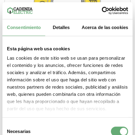
Consentimiento
Detalles
Acerca de las cookies
Esta página web usa cookies
Etiqueta "parada de emergencia" 3D Ref. ZBY9420
Las cookies de este sitio web se usan para personalizar
Precio 3,059€.
el contenido y los anuncios, ofrecer funciones de redes
3,06€
8,88€
sociales y analizar el tráfico. Además, compartimos
ZBY9420 | Negro PARADA DE EMERGENCIA en amarillo |
información sobre el uso que haga del sitio web con
Harmony XB4, Harmony XB5 | Etiqueta marcada |...
nuestros partners de redes sociales, publicidad y análisis
Gama
Harmony XB4, Harmony XB5
Tipo de producto o
web, quienes pueden combinarla con otra información
componente
Etiqueta marcada
Marcado
Negro PARADA DE
EMERGENCIA en amarillo
que les haya proporcionado o que hayan recopilado a
-
+
partir del uso que haya hecho de sus servicios.
Comprar
Selección
Necesarias
de