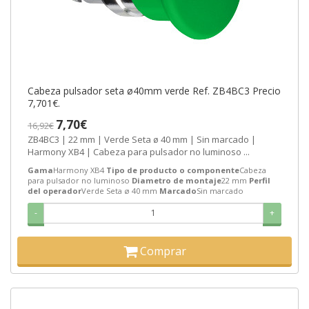
Cabeza pulsador seta ø40mm verde Ref. ZB4BC3 Precio
7,701€.
7,70€
16,92€
ZB4BC3 | 22 mm | Verde Seta ø 40 mm | Sin marcado |
Harmony XB4 | Cabeza para pulsador no luminoso ...
Gama
Harmony XB4
Tipo de producto o componente
Cabeza
para pulsador no luminoso
Diametro de montaje
22 mm
Perfil
del operador
Verde Seta ø 40 mm
Marcado
Sin marcado
-
+
Comprar