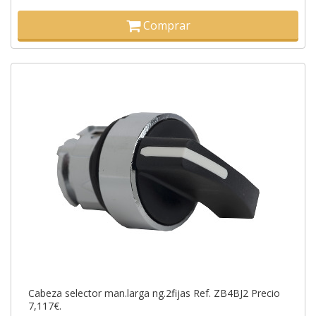
Comprar
Cabeza selector man.larga ng.2fijas Ref. ZB4BJ2 Precio
7,117€.