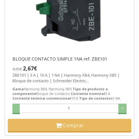
BLOQUE CONTACTO SIMPLE 1NA ref. ZBE101
2,67€
4,65€
ZBE101 | 3 A | 10 A | 1 NA | Harmony XB4, Harmony XB5 |
Bloque de contacto | Schneider Electric...
Gama
Harmony XB4, Harmony XB5
Tipo de producto o
componente
Bloque de contacto
Corriente nominal
3 A
Corriente termica convencional
10 A
Tipo de contactos
1 NA
-
+
Comprar