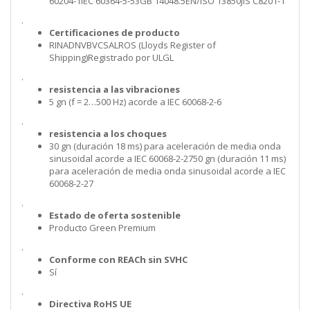
60204-1IEC 60364-5-53GB 14048.5EN/ISO 13850JIS C8201-1
.
Certificaciones de producto
RINADNVBVCSALROS (Lloyds Register of
Shipping)Registrado por ULGL
.
resistencia a las vibraciones
5 gn (f = 2…500 Hz) acorde a IEC 60068-2-6
.
resistencia a los choques
30 gn (duración 18 ms) para aceleración de media onda
sinusoidal acorde a IEC 60068-2-2750 gn (duración 11 ms)
para aceleración de media onda sinusoidal acorde a IEC
60068-2-27
.
Estado de oferta sostenible
Producto Green Premium
.
Conforme con REACh sin SVHC
Sí
.
Directiva RoHS UE