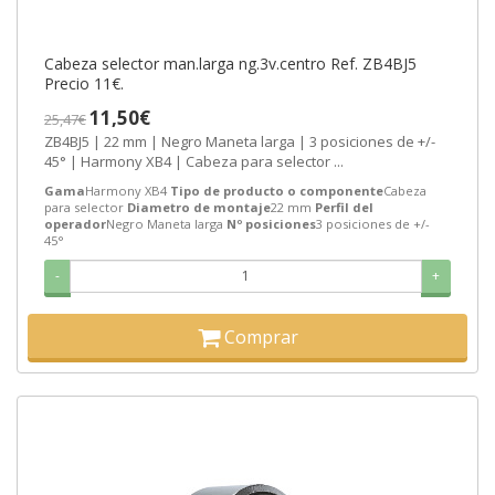
Cabeza selector man.larga ng.3v.centro Ref. ZB4BJ5
Precio 11€.
11,50€
25,47€
ZB4BJ5 | 22 mm | Negro Maneta larga | 3 posiciones de +/-
45° | Harmony XB4 | Cabeza para selector ...
Gama
Harmony XB4
Tipo de producto o componente
Cabeza
para selector
Diametro de montaje
22 mm
Perfil del
operador
Negro Maneta larga
Nº posiciones
3 posiciones de +/-
45°
-
+
Comprar