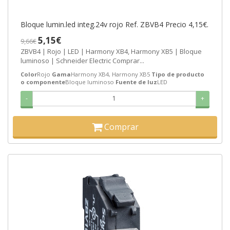
Bloque lumin.led integ.24v rojo Ref. ZBVB4 Precio 4,15€.
5,15€
9,66€
ZBVB4 | Rojo | LED | Harmony XB4, Harmony XB5 | Bloque
luminoso | Schneider Electric Comprar...
Color
Rojo
Gama
Harmony XB4, Harmony XB5
Tipo de producto
o componente
Bloque luminoso
Fuente de luz
LED
-
+
Comprar