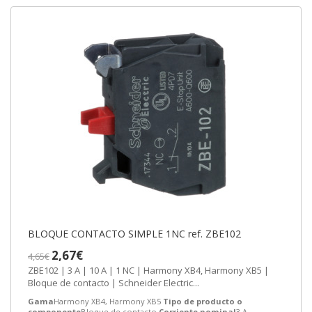
BLOQUE CONTACTO SIMPLE 1NC ref. ZBE102
2,67€
4,65€
ZBE102 | 3 A | 10 A | 1 NC | Harmony XB4, Harmony XB5 |
Bloque de contacto | Schneider Electric...
Gama
Harmony XB4, Harmony XB5
Tipo de producto o
componente
Bloque de contacto
Corriente nominal
3 A