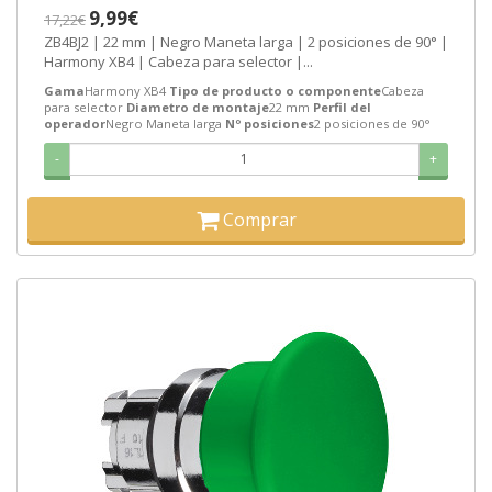
9,99€
17,22€
ZB4BJ2 | 22 mm | Negro Maneta larga | 2 posiciones de 90° |
Harmony XB4 | Cabeza para selector |...
Gama
Harmony XB4
Tipo de producto o componente
Cabeza
para selector
Diametro de montaje
22 mm
Perfil del
operador
Negro Maneta larga
Nº posiciones
2 posiciones de 90°
-
+
Comprar