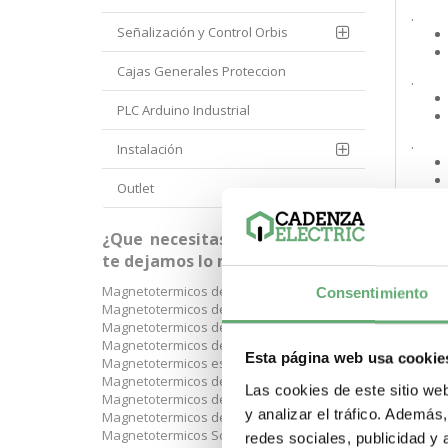
.
Señalización y Control Orbis
Cajas Generales Proteccion
.
PLC Arduino Industrial
.
Instalación
Outlet
.
¿Que necesitas? A continuación
te dejamos lo más buscado:
.
Magnetotermicos de 1 p+n
Consentimiento
Magnetotermicos de 2 polos
Magnetotermicos de 3 polos
Magnetotermicos de 4 polos
.
Esta página web usa cookie
Magnetotermicos estrechos
Magnetotermicos de 6kA
Las cookies de este sitio we
Magnetotermicos de 10kA
y analizar el tráfico. Ademá
Magnetotermicos de 16kA
.
Magnetotermicos Schneider
redes sociales, publicidad y