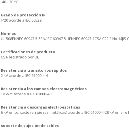
-40…70 °C
Grado de protección IP
IP20 acorde a IEC 60529
Normas
UL 508EN/IEC 60947-5-5EN/IEC 60947-5-1EN/IEC 60947-1CSA C22.2 No 14JIS C
Certificaciones de producto
CSARegistrado por UL
Resistencia a transitorios rápidos
2 kV acorde a IEC 61000-4-4
Resistencia a los campos electromagnéticos
10 V/m acorde a IEC 61000-4-3
Resistencia a descargas electroestáticas
6 kV en contacto (en piezas metálicas) acorde a IEC 61000-4-28 kV en aire l
soporte de sujeción de cables