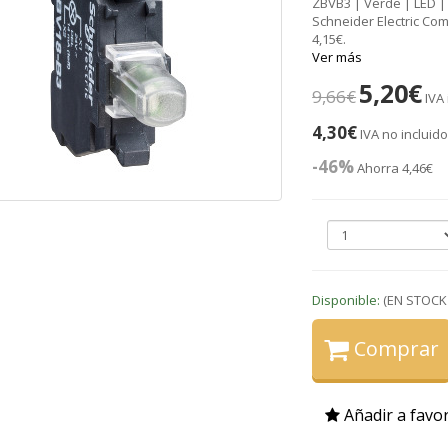
ZBVB3 | Verde | LED 
Schneider Electric Com
4,15€.
Ver más
5,20€
9,66€
IVA
4,30€
IVA no incluid
-46%
Ahorra 4,46€
Disponible:
(EN STOCK
Comprar
Añadir a favor