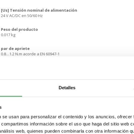
[Us] Tensión nominal de alimentación
24 V AC/DC en 50/60 Hz
Peso del producto
0.017 kg
par de apriete
0.8…1.2 N.m acorde a EN 60947-1
Forma de la cabeza de tornillo
Cruzado compatible con Philips nº 1 destornilladorCruzado compatible co
con plano 4 mm Ø destornilladorRanurado compatible con plano 5.5 mm Ø
Detalles
Límites de tensión de alimentación
19.2…30 V DC21.6…26.4 V AC
s
Consumo de corriente
18 mA
b se usan para personalizar el contenido y los anuncios, ofrecer
s, compartimos información sobre el uso que haga del sitio web 
Vida
 análisis web, quienes pueden combinarla con otra información q