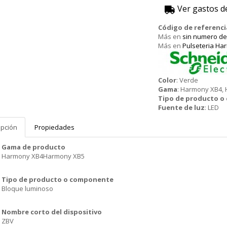
Ver gastos d
Código de referenci
Más en
sin numero de
Más en
Pulseteria Ha
Schneider
Color
:
Verde
Gama
:
Harmony XB4,
Tipo de producto 
Fuente de luz
:
LED
ipción
Propiedades
Gama de producto
Harmony XB4Harmony XB5
Tipo de producto o componente
Bloque luminoso
Nombre corto del dispositivo
ZBV