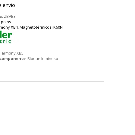
e envío
a:
ZBVB3
 polos
rmony XB4
,
Magnetotérmicos iK60N
 Harmony XB5
o componente
:
Bloque luminoso