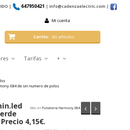
647950421
UIDO |
| info@cadenzaelectric.com
|
Mi cuenta
Carrito
Sin artículos
tores
Tarifas
+
los
rmony XB4 de sin numero de polos
in.led
Anterior
Siguiente
Más en
Pulseteria Harmony XB4
verde
Precio 4,15€.