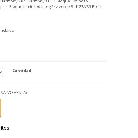
| Harmony XB4, Harmony XB5 | Bloque luminoso |
prar Bloque lumin.led integ.24v verde Ref. ZBVB3 Precio
 incluido
o
Cantidad
 SALVO VENTA)
itos