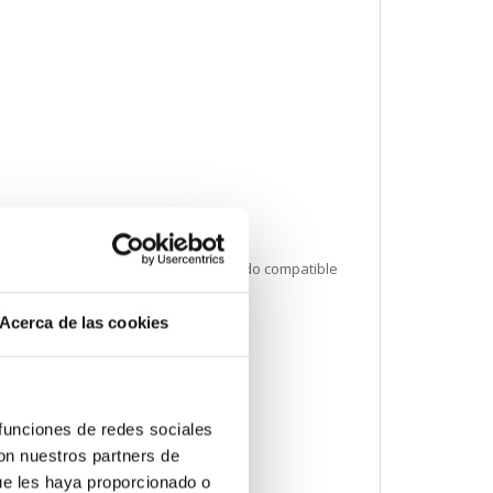
n Pozidriv no 1 destornilladorRanurado compatible
 destornillador
Acerca de las cookies
 funciones de redes sociales
con nuestros partners de
ue les haya proporcionado o