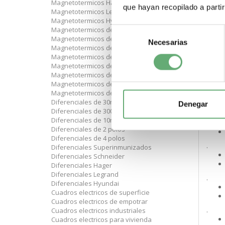
Magnetotermicos Hager
que hayan recopilado a parti
Magnetotermicos Legrand
.
Magnetotermicos Hyundai
Magnetotermicos de curva C
Selección
Magnetotermicos de 10A
Necesarias
de
Magnetotermicos de 16A
.
consentimiento
Magnetotermicos de 20A
Magnetotermicos de 25A
Magnetotermicos de 32A
.
Magnetotermicos de 40A
Magnetotermicos de 63A
Diferenciales de 30mA
Denegar
Diferenciales de 300mA
.
Diferenciales de 10mA
Diferenciales de 2 polos
Diferenciales de 4 polos
.
Diferenciales Superinmunizados
Diferenciales Schneider
Diferenciales Hager
Diferenciales Legrand
.
Diferenciales Hyundai
Cuadros electricos de superficie
Cuadros electricos de empotrar
.
Cuadros electricos industriales
Cuadros electricos para vivienda