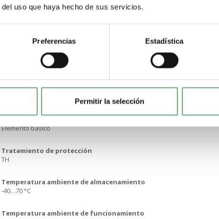
100000 H a tensión nominal y 25 °C
r del uso que haya hecho de sus servicios.
Resistencia a sobretensiones
1 kV acorde a IEC 61000-4-5
Preferencias
Estadística
Montaje del bloque
Montaje frontal
Código de composición eléctrica
M1M2M3M4M5M6M10MF1P1P2PF1
Permitir la selección
Presentación del dispositivo
Elemento básico
Tratamiento de protección
TH
Temperatura ambiente de almacenamiento
-40…70 °C
Temperatura ambiente de funcionamiento