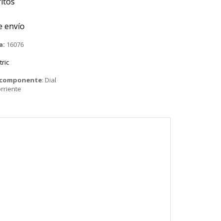
itos
e envío
a:
16076
tric
o componente
:
Dial
rriente