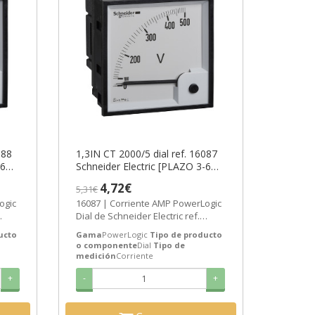
088
1,3IN CT 2000/5 dial ref. 16087
-6
Schneider Electric [PLAZO 3-6
SEMANAS]
4,72€
5,31€
ogic
16087 | Corriente AMP PowerLogic
Dial de Schneider Electric ref.
n
16087 Precio: 3,43€ - Oferta con
ucto
Gama
PowerLogic
Tipo de producto
un...
o componente
Dial
Tipo de
medición
Corriente
+
-
+