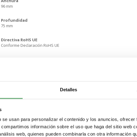
Anchura
96 mm
Profundidad
75 mm
Directiva RoHS UE
Conforme Declaración RoHS UE
Normativa de RoHS China
Declaración RoHS China Producto fuera del ámbito de RoHS China. Declar
RAEE
En el mercado de la Unión Europea. el producto debe desecharse de acu
Detalles
específico y nunca terminar en un contenedor de basura.
País de Origen
ES
s
b se usan para personalizar el contenido y los anuncios, ofrecer
Periodo de garantía
s, compartimos información sobre el uso que haga del sitio web 
18 months
 análisis web, quienes pueden combinarla con otra información q