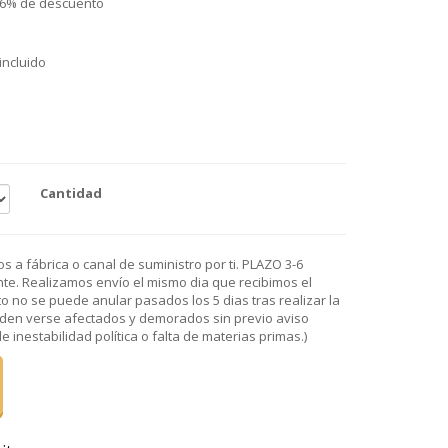
 26% de descuento
 incluido
o
Cantidad
 a fábrica o canal de suministro por ti. PLAZO 3-6
e. Realizamos envío el mismo dia que recibimos el
o no se puede anular pasados los 5 dias tras realizar la
den verse afectados y demorados sin previo aviso
 inestabilidad política o falta de materias primas.)