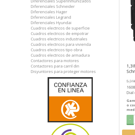
Diferenciales Superinmunizados
Diferenciales Schneider
Diferenciales Hager
Diferenciales Legrand
Diferenciales Hyundai
Cuadros electricos de superficie
Cuadros electricos de empotrar
Cuadros electricos industriales
Cuadros electricos para vivienda
Cuadros electricos tipo obra
Cuadros electricos de armadura
Contactores para motores
1,3I
Contactores para carril din
Schn
Disyuntores para proteger motores
SEM
5,31
1608
Dial 
1608
Gam
un...
o c
medi
-