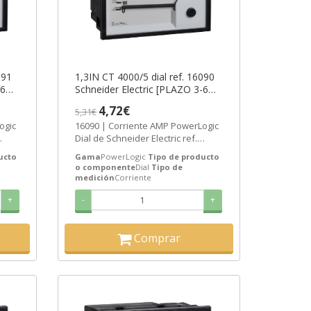
091
1,3IN CT 4000/5 dial ref. 16090
-6
Schneider Electric [PLAZO 3-6
SEMANAS]
4,72€
5,31€
ogic
16090 | Corriente AMP PowerLogic
Dial de Schneider Electric ref.
n
16090 Precio: 3,43€ - Oferta con
ucto
Gama
PowerLogic
Tipo de producto
un...
o componente
Dial
Tipo de
medición
Corriente
+
-
+
Comprar