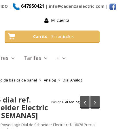
647950421
UIDO |
| info@cadenzaelectric.com
|
Mi cuenta
Carrito
Sin artículos
tores
Tarifas
+
dida básica de panel
Analog
Dial Analog
 dial ref.
Anterior
Siguiente
Más en
Dial Analog
eider Electric
6 SEMANAS]
PowerLogic Dial de Schneider Electric ref. 16076 Precio: