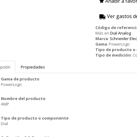
Añadir a favor
Ver gastos d
Código de referenci
Más en
Dial Analog
Marca
:
Schneider Elec
Gama
:
PowerLogic
Tipo de producto 
Tipo de medición
:
Co
ipción
Propiedades
Gama de producto
PowerLogic
Nombre del producto
AMP
Tipo de producto o componente
Dial