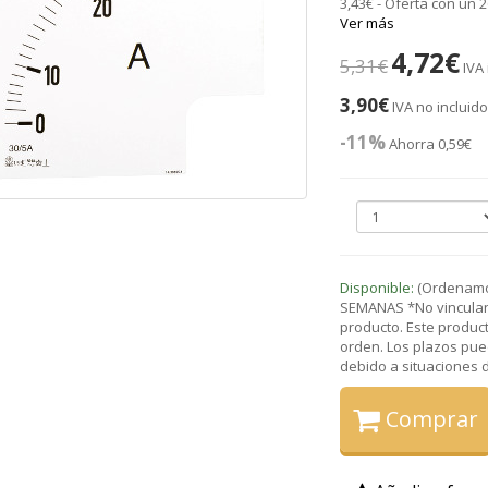
3,43€ - Oferta con un
Ver más
4,72€
5,31€
IVA
3,90€
IVA no incluid
-11%
Ahorra 0,59€
Disponible:
(Ordenamos
SEMANAS *No vinculant
producto. Este product
orden. Los plazos pue
debido a situaciones de
Comprar