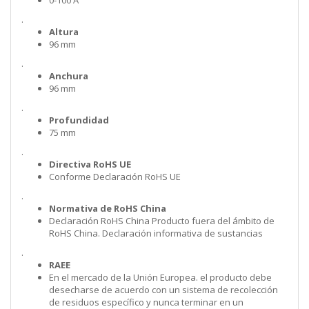
0-100 A
.
Altura
96 mm
.
Anchura
96 mm
.
Profundidad
75 mm
.
Directiva RoHS UE
Conforme Declaración RoHS UE
.
Normativa de RoHS China
Declaración RoHS China Producto fuera del ámbito de
RoHS China. Declaración informativa de sustancias
.
RAEE
En el mercado de la Unión Europea. el producto debe
desecharse de acuerdo con un sistema de recolección
de residuos específico y nunca terminar en un