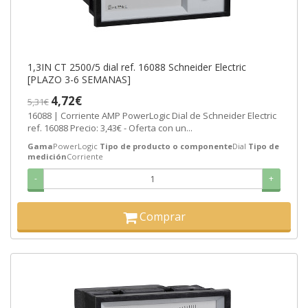
1,3IN CT 2500/5 dial ref. 16088 Schneider Electric
[PLAZO 3-6 SEMANAS]
4,72€
5,31€
16088 | Corriente AMP PowerLogic Dial de Schneider Electric
ref. 16088 Precio: 3,43€ - Oferta con un...
Gama
PowerLogic
Tipo de producto o componente
Dial
Tipo de
medición
Corriente
-
+
Comprar