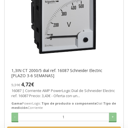
1,3IN CT 2000/5 dial ref. 16087 Schneider Electric
[PLAZO 3-6 SEMANAS]
4,72€
5,31€
16087 | Corriente AMP PowerLogic Dial de Schneider Electric
ref. 16087 Precio: 3,43€ - Oferta con un...
Gama
PowerLogic
Tipo de producto o componente
Dial
Tipo de
medición
Corriente
-
+