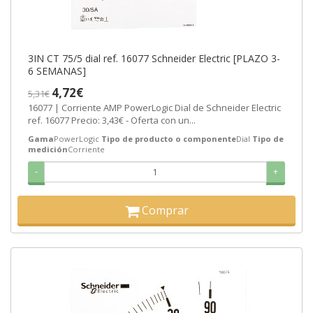
3IN CT 75/5 dial ref. 16077 Schneider Electric [PLAZO 3-
6 SEMANAS]
4,72€
5,31€
16077 | Corriente AMP PowerLogic Dial de Schneider Electric
ref. 16077 Precio: 3,43€ - Oferta con un...
Gama
PowerLogic
Tipo de producto o componente
Dial
Tipo de
medición
Corriente
-
+
Comprar