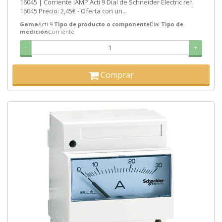
16045 | Corriente IAMP Acti 9 Dial de Schneider Electric ref.
16045 Precio: 2,45€ - Oferta con un...
Gama
Acti 9
Tipo de producto o componente
Dial
Tipo de
medición
Corriente
-
+
Comprar