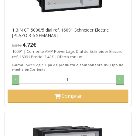
1,3IN CT 5000/5 dial ref. 16091 Schneider Electric
[PLAZO 3-6 SEMANAS]
4,72€
5,31€
16091 | Corriente AMP PowerLogic Dial de Schneider Electric
ref. 16091 Precio: 3,43€ - Oferta con un...
Gama
PowerLogic
Tipo de producto o componente
Dial
Tipo de
medición
Corriente
-
+
Comprar