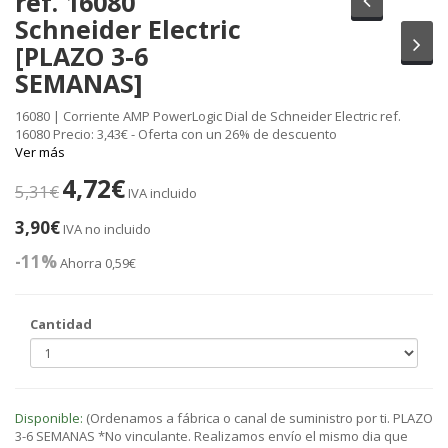
ref. 16080
Schneider Electric
Sig
[PLAZO 3-6
SEMANAS]
16080 | Corriente AMP PowerLogic Dial de Schneider Electric ref.
16080 Precio: 3,43€ - Oferta con un 26% de descuento
Ver más
4,72€
5,31€
IVA incluido
3,90€
IVA no incluido
-11%
Ahorra 0,59€
Cantidad
Disponible:
(Ordenamos a fábrica o canal de suministro por ti. PLAZO
3-6 SEMANAS *No vinculante. Realizamos envío el mismo dia que