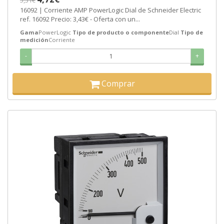
5,31€
16092 | Corriente AMP PowerLogic Dial de Schneider Electric
ref. 16092 Precio: 3,43€ - Oferta con un...
Gama
PowerLogic
Tipo de producto o componente
Dial
Tipo de
medición
Corriente
-
+
Comprar