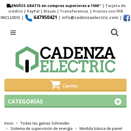
ENVÍOS GRATIS en compras superiores a 150€
* | Tarjeta de
IVA
crédito | PayPal |
Bizum
|
Transferencia
| Precios con
647950421
INCLUIDO |
| info@cadenzaelectric.com
|
Busc
Menú
Carrito
CATEGORÍAS
Inicio
Todas las gamas Schneider
Sistema de supervisión de energía
Medida básica de panel