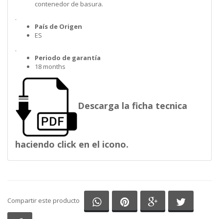
contenedor de basura.
.
País de Origen
ES
.
Periodo de garantía
18 months
Descarga la ficha tecnica
haciendo click en el icono.
Compartir en Whatsapp
Compartir en Pinterest
Compartir en G
Comparti
Compartir este producto