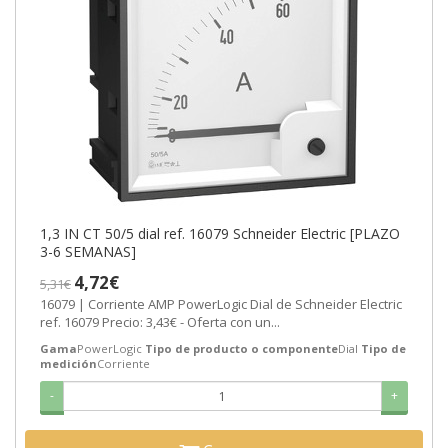
1,3 IN CT 50/5 dial ref. 16079 Schneider Electric [PLAZO
3-6 SEMANAS]
4,72€
5,31€
16079 | Corriente AMP PowerLogic Dial de Schneider Electric
ref. 16079 Precio: 3,43€ - Oferta con un...
Gama
PowerLogic
Tipo de producto o componente
Dial
Tipo de
medición
Corriente
-
+