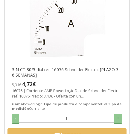
3IN CT 30/5 dial ref. 16076 Schneider Electric [PLAZO 3-
6 SEMANAS]
4,72€
5,31€
16076 | Corriente AMP PowerLogic Dial de Schneider Electric
ref. 16076 Precio: 3,43€ - Oferta con un...
Gama
PowerLogic
Tipo de producto o componente
Dial
Tipo de
medición
Corriente
-
+