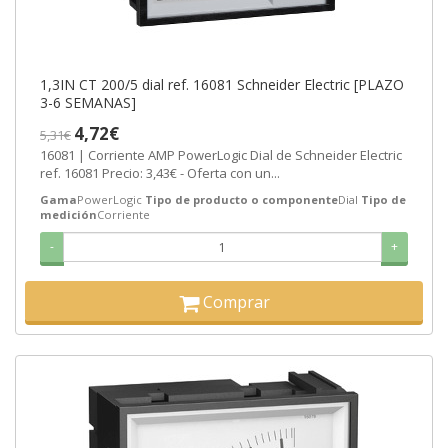
1,3IN CT 200/5 dial ref. 16081 Schneider Electric [PLAZO
3-6 SEMANAS]
4,72€
5,31€
16081 | Corriente AMP PowerLogic Dial de Schneider Electric
ref. 16081 Precio: 3,43€ - Oferta con un...
Gama
PowerLogic
Tipo de producto o componente
Dial
Tipo de
medición
Corriente
-
+
Comprar