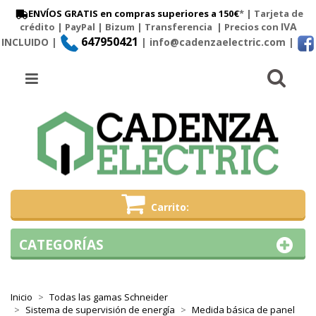
ENVÍOS GRATIS en compras superiores a 150€
* | Tarjeta de
IVA
crédito | PayPal |
Bizum
|
Transferencia
| Precios con
647950421
INCLUIDO |
| info@cadenzaelectric.com
|
Busc
Menú
Carrito
CATEGORÍAS
Inicio
Todas las gamas Schneider
Sistema de supervisión de energía
Medida básica de panel