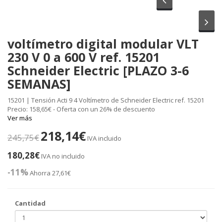
Sig
voltímetro digital modular VLT
230 V 0 a 600 V ref. 15201
Schneider Electric [PLAZO 3-6
SEMANAS]
15201 | Tensión Acti 9 4 Voltímetro de Schneider Electric ref. 15201
Precio: 158,65€ - Oferta con un 26% de descuento
Ver más
218,14€
245,75€
IVA incluido
180,28€
IVA no incluido
-11%
Ahorra 27,61€
Cantidad