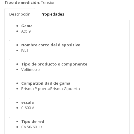
Tipo de medición
:
Tensión
Descripción
Propiedades
Gama
Acti 9
.
Nombre corto del dispositivo
IVLT
.
Tipo de producto o componente
Voltímetro
.
Compatibilidad de gama
Prisma P puertaPrisma G puerta
.
escala
0-600 V
.
Tipo de red
CA 50/60 Hz