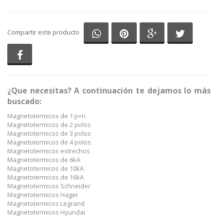
Compartir en Whatsapp
Compartir en Pinterest
Compartir en G
Comparti
Compartir este producto
Compartir en Facebook
¿Que necesitas? A continuación te dejamos lo más
buscado:
Magnetotermicos de 1 p+n
Magnetotermicos de 2 polos
Magnetotermicos de 3 polos
Magnetotermicos de 4 polos
Magnetotermicos estrechos
Magnetotermicos de 6kA
Magnetotermicos de 10kA
Magnetotermicos de 16kA
Magnetotermicos Schneider
Magnetotermicos Hager
Magnetotermicos Legrand
Magnetotermicos Hyundai