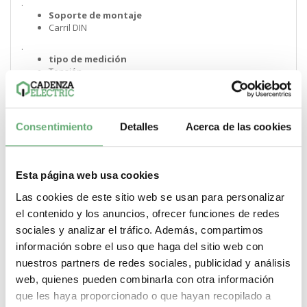
.
Soporte de montaje
Carril DIN
.
tipo de medición
Tensión
.
[Us] Tensión nominal de alimentación
230 AC en 50/60 Hz
Consentimiento
Detalles
Acerca de las cookies
.
Consumo de potencia en W
0.3 VA
Esta página web usa cookies
.
Consumo de potencia en W
Las cookies de este sitio web se usan para personalizar
0.3 VA
el contenido y los anuncios, ofrecer funciones de redes
.
sociales y analizar el tráfico. Además, compartimos
pasos de 9 mm
información sobre el uso que haga del sitio web con
4
nuestros partners de redes sociales, publicidad y análisis
.
Anchura
web, quienes pueden combinarla con otra información
36 mm
que les haya proporcionado o que hayan recopilado a