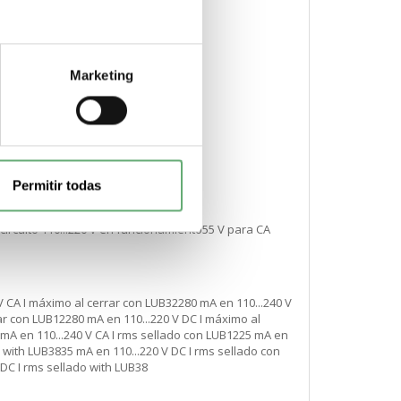
V CA 50/60 Hz
Marketing
Permitir todas
 circuito 110...220 V en funcionamiento55 V para CA
V CA I máximo al cerrar con LUB32280 mA en 110...240 V
ar con LUB12280 mA en 110...220 V DC I máximo al
 mA en 110...240 V CA I rms sellado con LUB1225 mA en
o with LUB3835 mA en 110...220 V DC I rms sellado con
DC I rms sellado with LUB38