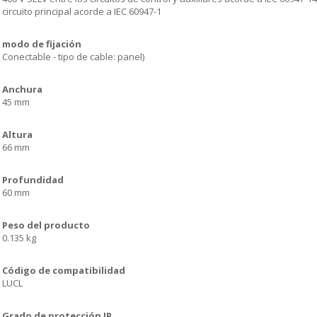
circuito principal acorde a IEC 60947-1
modo de fijación
Conectable - tipo de cable: panel)
Anchura
45 mm
Altura
66 mm
Profundidad
60 mm
Peso del producto
0.135 kg
Código de compatibilidad
LUCL
Grado de protección IP