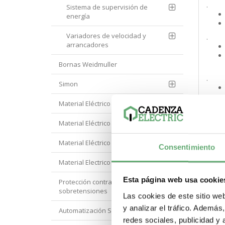
.
Sistema de supervisión de
energía
Variadores de velocidad y
.
arrancadores
Bornas Weidmuller
.
Simon
Material Eléctrico Eaton
.
Material Eléctrico Hager
Material Eléctrico Hyundai
.
Consentimiento
Material Electrico Legrand
.
Esta página web usa cookie
Protección contra
sobretensiones
Las cookies de este sitio we
.
y analizar el tráfico. Ademá
Automatización Siemens
redes sociales, publicidad y