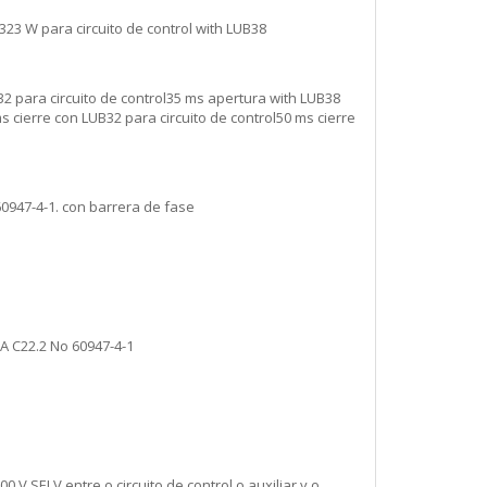
323 W para circuito de control with LUB38
2 para circuito de control35 ms apertura with LUB38
s cierre con LUB32 para circuito de control50 ms cierre
0947-4-1. con barrera de fase
A C22.2 No 60947-4-1
0 V SELV entre o circuito de control o auxiliar y o