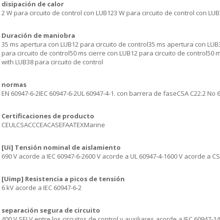
disipación de calor
2 W para circuito de control con LUB123 W para circuito de control con LUB
Duración de maniobra
35 ms apertura con LUB12 para circuito de control35 ms apertura con LUB3
para circuito de control50 ms cierre con LUB12 para circuito de control50 m
with LUB38 para circuito de control
normas
EN 60947-6-2IEC 60947-6-2UL 60947-4-1. con barrera de faseCSA C22.2 No 6
Certificaciones de producto
CEULCSACCCEACASEFAATEXMarine
[Ui] Tensión nominal de aislamiento
690 V acorde a IEC 60947-6-2600 V acorde a UL 60947-4-1600 V acorde a CS
[Uimp] Resistencia a picos de tensión
6 kV acorde a IEC 60947-6-2
separación segura de circuito
400 V SELV entre los circuitos de control y auxiliares acorde a IEC 60947-140