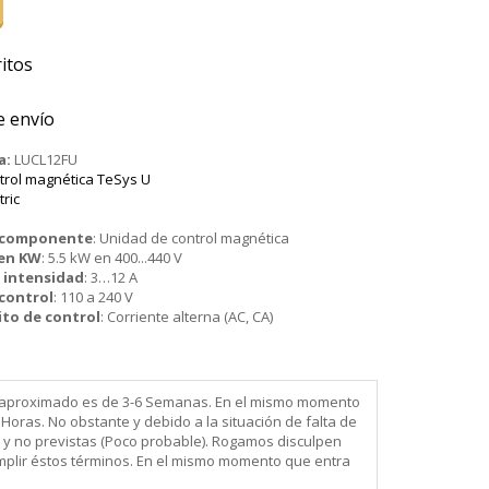
itos
e envío
a:
LUCL12FU
trol magnética TeSys U
tric
o componente
:
Unidad de control magnética
 en KW
:
5.5 kW en 400...440 V
 intensidad
:
3…12 A
 control
:
110 a 240 V
ito de control
:
Corriente alterna (AC, CA)
ega aproximado es de 3-6 Semanas. En el mismo momento
Horas. No obstante y debido a la situación de falta de
 y no previstas (Poco probable). Rogamos disculpen
mplir éstos términos. En el mismo momento que entra