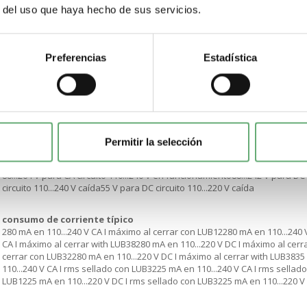
5.5 kW en 400...440 V CA 50/60 Hz5.5 kW en 500 V CA 50/60 Hz9 kW en 690 
r del uso que haya hecho de sus servicios.
rated motor current adjustment range
3…12 A
Preferencias
Estadística
umbral de disparo
14.2 x Ir +/- 20 %
[Uc] control circuit voltage
110...240 V CA110...220 V DC
Permitir la selección
límites de tensión del circuito de control
88...264 V para CA circuito 110...240 V en funcionamiento88...242 V para DC
circuito 110...240 V caída55 V para DC circuito 110...220 V caída
consumo de corriente típico
280 mA en 110...240 V CA I máximo al cerrar con LUB12280 mA en 110...240 
CA I máximo al cerrar with LUB38280 mA en 110...220 V DC I máximo al cerr
cerrar con LUB32280 mA en 110...220 V DC I máximo al cerrar with LUB3835
110...240 V CA I rms sellado con LUB3225 mA en 110...240 V CA I rms sellad
LUB1225 mA en 110...220 V DC I rms sellado con LUB3225 mA en 110...220 V 