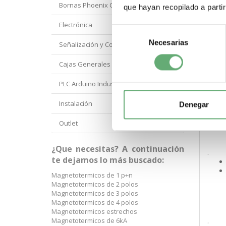
Bornas Phoenix Contact
que hayan recopilado a parti
.
Electrónica
Selección
Necesarias
de
Señalización y Control Orbis
.
consentimiento
Cajas Generales Proteccion
.
PLC Arduino Industrial
Instalación
Denegar
.
Outlet
¿Que necesitas? A continuación
.
te dejamos lo más buscado:
Magnetotermicos de 1 p+n
Magnetotermicos de 2 polos
Magnetotermicos de 3 polos
Magnetotermicos de 4 polos
Magnetotermicos estrechos
Magnetotermicos de 6kA
.