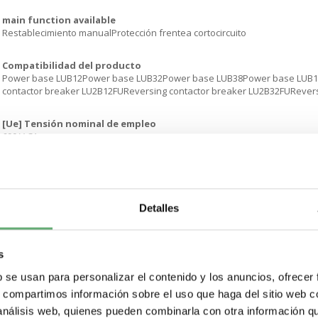
main function available
Restablecimiento manualProtección frentea cortocircuito
Compatibilidad del producto
Power base LUB12Power base LUB32Power base LUB38Power base LUB1
contactor breaker LU2B12FUReversing contactor breaker LU2B32FURevers
[Ue] Tensión nominal de empleo
690 V CA
frecuencia de red
40...60 Hz
Detalles
tipo de carga
Motor trifásico - refrigeración: autorrefrigerado
s
Categoría de empleo
AC-44AC-41AC-43
b se usan para personalizar el contenido y los anuncios, ofrecer
s, compartimos información sobre el uso que haga del sitio web 
potencia del motor en kW
 análisis web, quienes pueden combinarla con otra información q