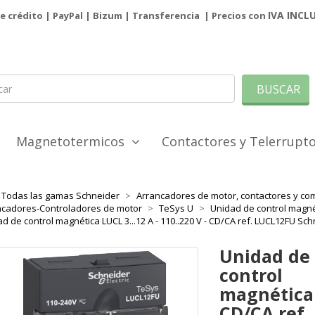
IVA INCL
de crédito | PayPal |
Bizum
|
Transferencia
| Precios con
BUSCAR
Magnetotermicos
Contactores y Telerrup
Todas las gamas Schneider
Arrancadores de motor, contactores y co
ncadores-Controladores de motor
TeSys U
Unidad de control magné
d de control magnética LUCL 3...12 A - 110..220 V - CD/CA ref. LUCL12FU Sc
Unidad de
control
magnética L
CD/CA ref.