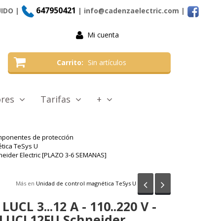
647950421
UIDO |
| info@cadenzaelectric.com
|
Mi cuenta
Carrito
Sin artículos
tores
Tarifas
+
mponentes de protección
tica TeSys U
hneider Electric [PLAZO 3-6 SEMANAS]
Anterior
Siguiente
Más en
Unidad de control magnética TeSys U
UCL 3...12 A - 110..220 V -
 LUCL12FU Schneider