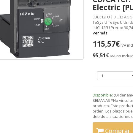
Electric [
LUCL12FU | 3…12 A 5.5 
TeSys U TeSys U Unidad
LUCL12FU Precio: 90,7
Ver más
115,57€
IVA inc
95,51€
IVA no inclui
Disponible:
(Ordenamos
SEMANAS *No vinculant
producto. Este product
orden. Los plazos pue
debido a situaciones de
Comprar