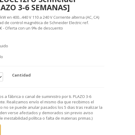
PLAZO 3-6 SEMANAS]
kW en 400...440 V 110 a 240 V Corriente alterna (AC, CA)
 de control magnética de Schneider Electric ref.
4€ - Oferta con un 9% de descuento
luido
do
Cantidad
 a fábrica o canal de suministro por ti. PLAZO 3-6
e. Realizamos envío el mismo dia que recibimos el
o no se puede anular pasados los 5 dias tras realizar la
den verse afectados y demorados sin previo aviso
 inestabilidad política o falta de materias primas.)