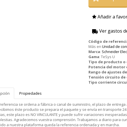
Añadir a favor
Ver gastos d
Código de referenci
Más en
Unidad de con
Marca
:
Schneider Elec
Gama
:
TeSys U
Tipo de producto 
Potencia del motor
Rango de ajustes de
Tensión circuito de
Tipo corriente circu
ipción
Propiedades
 referencia se ordena a fábrica o canal de suministro, el plazo de entr
cibimos éste producto se prepara el paquete y se envía en transporte 24 
ias, este plazo es NO VINCULANTE y puede sufrir variaciones inesperadas
olestias. Agradecemos vuestra comprensión. Trabajamos a diario para cu
dido a nuestra plataforma queda la referencia ordenada y en marcha.