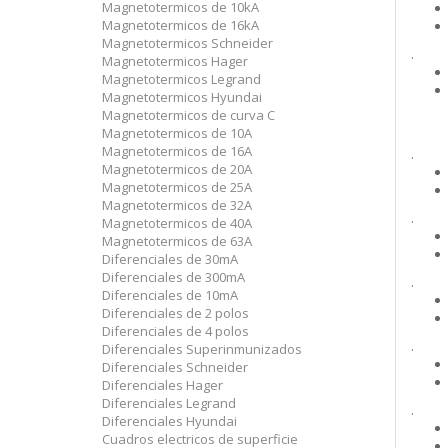
Magnetotermicos de 10kA
Magnetotermicos de 16kA
Magnetotermicos Schneider
.
Magnetotermicos Hager
Magnetotermicos Legrand
Magnetotermicos Hyundai
Magnetotermicos de curva C
Magnetotermicos de 10A
Magnetotermicos de 16A
.
Magnetotermicos de 20A
Magnetotermicos de 25A
Magnetotermicos de 32A
.
Magnetotermicos de 40A
Magnetotermicos de 63A
Diferenciales de 30mA
Diferenciales de 300mA
.
Diferenciales de 10mA
Diferenciales de 2 polos
Diferenciales de 4 polos
.
Diferenciales Superinmunizados
Diferenciales Schneider
Diferenciales Hager
Diferenciales Legrand
.
Diferenciales Hyundai
Cuadros electricos de superficie