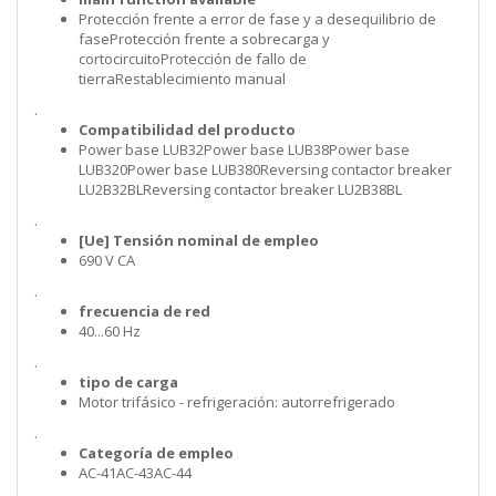
Protección frente a error de fase y a desequilibrio de
faseProtección frente a sobrecarga y
cortocircuitoProtección de fallo de
tierraRestablecimiento manual
.
Compatibilidad del producto
Power base LUB32Power base LUB38Power base
LUB320Power base LUB380Reversing contactor breaker
LU2B32BLReversing contactor breaker LU2B38BL
.
[Ue] Tensión nominal de empleo
690 V CA
.
frecuencia de red
40...60 Hz
.
tipo de carga
Motor trifásico - refrigeración: autorrefrigerado
.
Categoría de empleo
AC-41AC-43AC-44