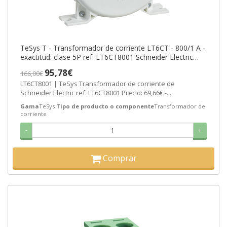
TeSys T - Transformador de corriente LT6CT - 800/1 A -
exactitud: clase 5P ref. LT6CT8001 Schneider Electric
[PLAZO 3-6 SEMANAS]
95,78€
166,00€
LT6CT8001 | TeSys Transformador de corriente de
Schneider Electric ref. LT6CT8001 Precio: 69,66€ -...
Gama
TeSys
Tipo de producto o componente
Transformador de
corriente
-
+
Comprar