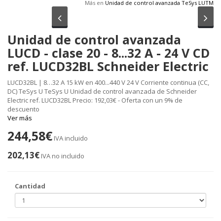
Más en
Unidad de control avanzada TeSys LUTM
Anterior
Sig
Unidad de control avanzada
LUCD - clase 20 - 8...32 A - 24 V CD
ref. LUCD32BL Schneider Electric
LUCD32BL | 8…32 A 15 kW en 400...440 V 24 V Corriente continua (CC,
DC) TeSys U TeSys U Unidad de control avanzada de Schneider
Electric ref. LUCD32BL Precio: 192,03€ - Oferta con un 9% de
descuento
Ver más
244,58€
IVA incluido
202,13€
IVA no incluido
Cantidad