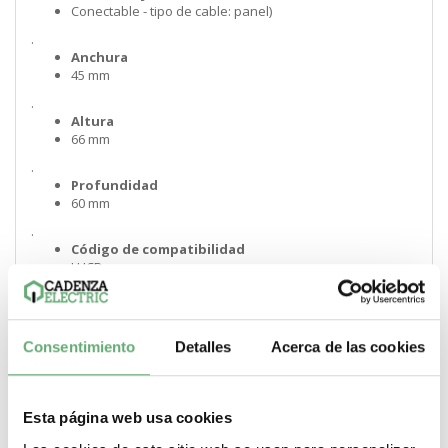
Conectable - tipo de cable: panel)
.
Anchura
45 mm
.
Altura
66 mm
.
Profundidad
60 mm
.
Código de compatibilidad
LUCD
.
Grado de protección IP
IP20 panel frontal y terminales cableados acorde a IEC
Consentimiento
Detalles
Acerca de las cookies
60947-1IP20 otras caras acorde a IEC 60947-1IP40 panel
frontal fuera de la zona de conexión acorde a IEC 60947-
1
.
Esta página web usa cookies
Tratamiento de protección