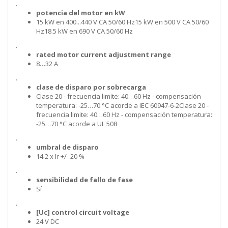
.
potencia del motor en kW
15 kW en 400...440 V CA 50/60 Hz15 kW en 500 V CA 50/60
Hz18.5 kW en 690 V CA 50/60 Hz
.
rated motor current adjustment range
8…32 A
.
clase de disparo por sobrecarga
Clase 20 - frecuencia limite: 40…60 Hz - compensación
temperatura: -25…70 °C acorde a IEC 60947-6-2Clase 20 -
frecuencia limite: 40…60 Hz - compensación temperatura:
-25…70 °C acorde a UL 508
.
umbral de disparo
14.2 x Ir +/- 20 %
.
sensibilidad de fallo de fase
Sí
.
[Uc] control circuit voltage
24 V DC