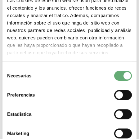
TH acorde a IEC 60068
Las cookies de este sitio web se usan para personalizar
el contenido y los anuncios, ofrecer funciones de redes
.
Temperatura ambiente de funcionamiento
sociales y analizar el tráfico. Además, compartimos
-25…70 °C
información sobre el uso que haga del sitio web con
.
nuestros partners de redes sociales, publicidad y análisis
Temperatura ambiente de almacenamiento
web, quienes pueden combinarla con otra información
-40…85 °C
que les haya proporcionado o que hayan recopilado a
.
partir del uso que haya hecho de sus servicios.
Altitud máxima de funcionamiento
2000 m
.
Selección
resistencia al fuego
Necesarias
de
960 °C piezas soporte de componentes activos acorde a
consentimiento
IEC 60695-2-12650 °C acorde a IEC 60695-2-12
.
Preferencias
resistencia a los choques
10 gn polos de potencia abiertos acorde a IEC 60068-2-
2715 gn polos de potencia cerrados acorde a IEC 60068-
Estadística
2-27
.
resistencia a las vibraciones
Marketing
2 gn 5…300 Hz polos de potencia abiertos acorde a IEC