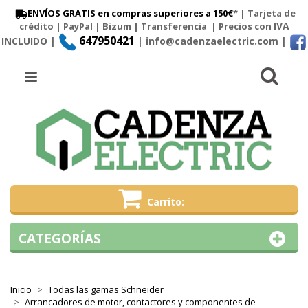
ENVÍOS GRATIS en compras superiores a 150€
* | Tarjeta de
IVA
crédito | PayPal |
Bizum
|
Transferencia
| Precios con
647950421
INCLUIDO |
| info@cadenzaelectric.com
|
Busc
Menú
Carrito
CATEGORÍAS
Inicio
Todas las gamas Schneider
Arrancadores de motor, contactores y componentes de