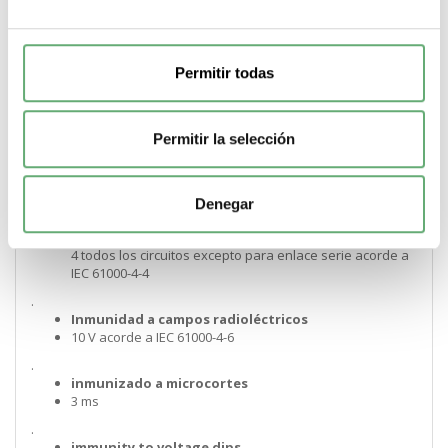
60068-2-64 gn 5…300 Hz polos de potencia cerrados
acorde a IEC 60068-2-6
.
Resistencia a descargas electroestáticas
Permitir todas
8 kV nivel 3 al aire libre acorde a IEC 61000-4-28 kV nivel 4
en contacto acorde a IEC 61000-4-2
.
Permitir la selección
resistencia a campos irradiados
10 V/m 3 acorde a IEC 61000-4-3
.
Denegar
Resistencia a transitorios rápidos
2 kV clase 3 enlace serie acorde a IEC 61000-4-44 kV clase
4 todos los circuitos excepto para enlace serie acorde a
IEC 61000-4-4
.
Inmunidad a campos radioléctricos
10 V acorde a IEC 61000-4-6
.
inmunizado a microcortes
3 ms
.
immunity to voltage dips