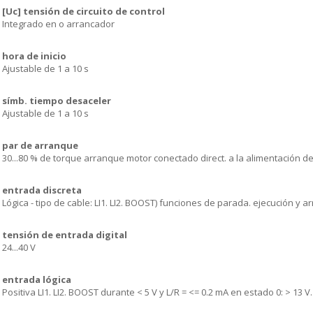
[Uc] tensión de circuito de control
Integrado en o arrancador
hora de inicio
Ajustable de 1 a 10 s
símb. tiempo desaceler
Ajustable de 1 a 10 s
par de arranque
30...80 % de torque arranque motor conectado direct. a la alimentación de
entrada discreta
Lógica - tipo de cable: LI1. LI2. BOOST) funciones de parada. ejecución y a
tensión de entrada digital
24...40 V
entrada lógica
Positiva LI1. LI2. BOOST durante < 5 V y L/R = <= 0.2 mA en estado 0: > 13 V