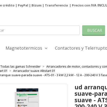
IVA INCL
de crédito | PayPal |
Bizum
|
Transferencia
| Precios con
BUSCAR
Magnetotermicos
Contactores y Telerrup
Todas las gamas Schneider
Arrancadores de motor, contactores y co
art 01
Arrancador suave Altistart 01
ranque suave-parada suave - ATS-01 - 3 kW 2,2 kW - 12 A - 200-240 V 3 fas
ud arranq
suave-par
suave - ATS
200-240 V 