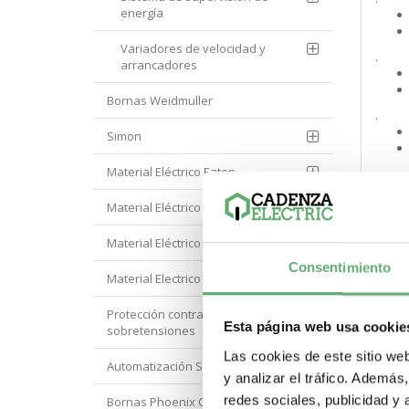
energía
Variadores de velocidad y
.
arrancadores
Bornas Weidmuller
.
Simon
Material Eléctrico Eaton
.
Material Eléctrico Hager
.
Material Eléctrico Hyundai
Consentimiento
Material Electrico Legrand
.
Protección contra
Esta página web usa cookie
sobretensiones
.
Las cookies de este sitio we
Automatización Siemens
y analizar el tráfico. Ademá
redes sociales, publicidad y
Bornas Phoenix Contact
.