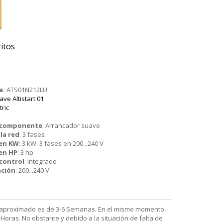
itos
a:
ATS01N212LU
ve Altistart 01
tric
o componente
:
Arrancador suave
la red
:
3 fases
 en KW
:
3 kW. 3 fases en 200...240 V
en HP
:
3 hp
 control
:
Integrado
ación
:
200...240 V
ega aproximado es de 3-6 Semanas. En el mismo momento
Horas. No obstante y debido a la situación de falta de