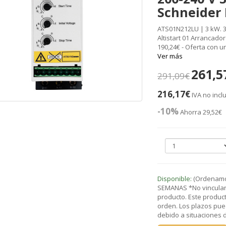
Schneider 
ATS01N212LU | 3 kW. 3 
Altistart 01 Arrancado
190,24€ - Oferta con 
Ver más
261,5
291,09€
216,17€
IVA no incl
-10%
Ahorra 29,52€
Disponible:
(Ordenamos
SEMANAS *No vinculant
producto. Este product
orden. Los plazos pue
debido a situaciones de