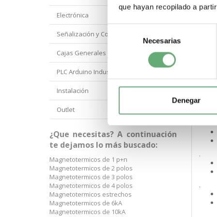
que hayan recopilado a parti
Electrónica
Selección
.
Señalización y Control Orbis
Necesarias
de
consentimiento
Cajas Generales Proteccion
.
PLC Arduino Industrial
Instalación
.
Denegar
Outlet
.
¿Que necesitas? A continuación
te dejamos lo más buscado:
.
Magnetotermicos de 1 p+n
Magnetotermicos de 2 polos
Magnetotermicos de 3 polos
.
Magnetotermicos de 4 polos
Magnetotermicos estrechos
Magnetotermicos de 6kA
Magnetotermicos de 10kA
.