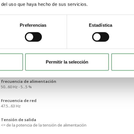
r del uso que haya hecho de sus servicios.
potencia disipada en W
4 W a carga completa y al final del inicio124 W en sobretensión
estilo de conjunto
Preferencias
Estadística
Con disipación de calor
Función disponible
Desviación integrada
Permitir la selección
límites tensión alimentación
180…264 V
frecuencia de alimentación
50...60 Hz - 5...5 %
Frecuencia de red
47.5...63 Hz
Tensión de salida
<= de la potencia de la tensión de alimentación