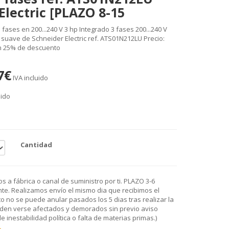
Electric [PLAZO 8-15
fases en 200...240 V 3 hp Integrado 3 fases 200...240 V
r suave de Schneider Electric ref. ATS01N212LU Precio:
un 25% de descuento
7€
IVA incluido
uido
Cantidad
 a fábrica o canal de suministro por ti. PLAZO 3-6
e. Realizamos envío el mismo dia que recibimos el
o no se puede anular pasados los 5 dias tras realizar la
den verse afectados y demorados sin previo aviso
 inestabilidad política o falta de materias primas.)