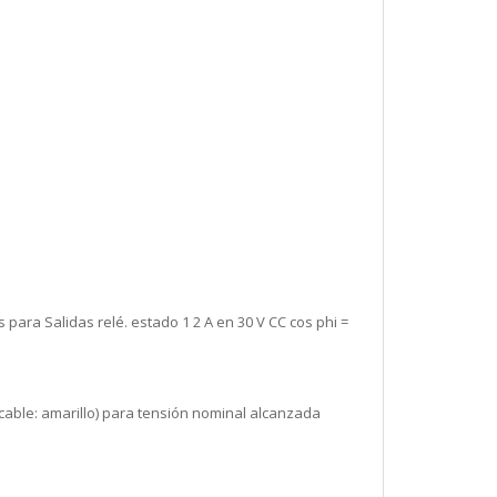
s para Salidas relé. estado 1 2 A en 30 V CC cos phi =
 cable: amarillo) para tensión nominal alcanzada