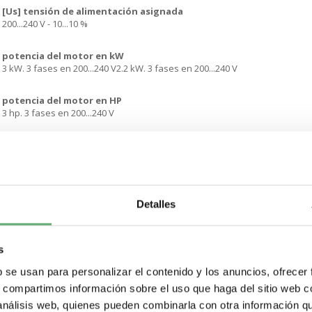
[Us] tensión de alimentación asignada
200...240 V - 10...10 %
potencia del motor en kW
3 kW. 3 fases en 200...240 V2.2 kW. 3 fases en 200...240 V
potencia del motor en HP
3 hp. 3 fases en 200...240 V
bar aislado flexibles
12 A
Categoría de empleo
AC-53B acorde a EN/IEC 60947-4-2
Detalles
Consumo de corriente
60 A en carga nominal
s
b se usan para personalizar el contenido y los anuncios, ofrecer
tipo de arranque
s, compartimos información sobre el uso que haga del sitio web 
Arranque con rampa de tensión
 análisis web, quienes pueden combinarla con otra información q