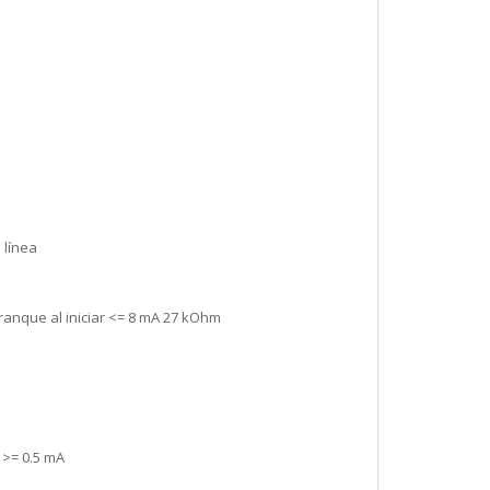
 línea
rranque al iniciar <= 8 mA 27 kOhm
. >= 0.5 mA