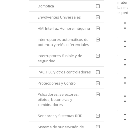
mater
Domótica
las m
el pe
Envolventes Universales
HMI Interfaz Hombre máquina
.
Interruptores automáticos de
potencia y relés diferenciales
.
Interruptores-fusible y de
seguridad
PAC, PLC y otros controladores
.
Protecciones y Control
.
Pulsadores, selectores,
pilotos, botoneras y
combinadores
.
Sensores y Sistemas RFID
Sistema de supervisión de
.