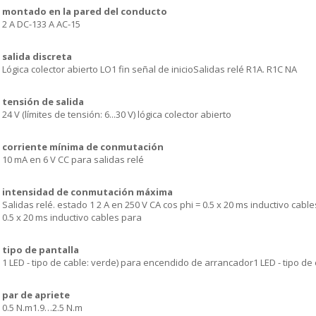
montado en la pared del conducto
2 A DC-133 A AC-15
salida discreta
Lógica colector abierto LO1 fin señal de inicioSalidas relé R1A. R1C NA
tensión de salida
24 V (límites de tensión: 6...30 V) lógica colector abierto
corriente mínima de conmutación
10 mA en 6 V CC para salidas relé
intensidad de conmutación máxima
Salidas relé. estado 1 2 A en 250 V CA cos phi = 0.5 x 20 ms inductivo cable
0.5 x 20 ms inductivo cables para
tipo de pantalla
1 LED - tipo de cable: verde) para encendido de arrancador1 LED - tipo de
par de apriete
0.5 N.m1.9…2.5 N.m