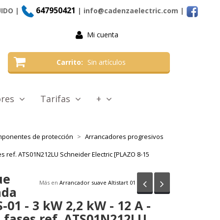
647950421
UIDO |
| info@cadenzaelectric.com
|
Mi cuenta
Carrito
Sin artículos
tores
Tarifas
+
mponentes de protección
Arrancadores progresivos
es ref. ATS01N212LU Schneider Electric [PLAZO 8-15
ue
Anterior
Siguiente
Más en
Arrancador suave Altistart 01
ada
-01 - 3 kW 2,2 kW - 12 A -
3 fases ref. ATS01N212LU