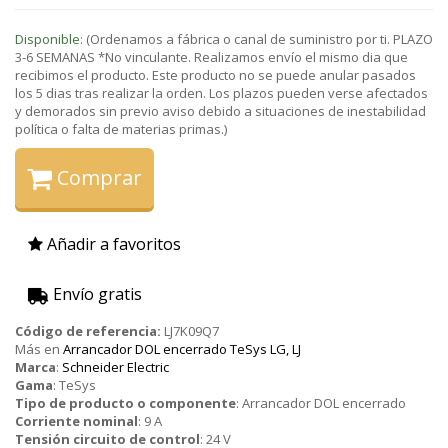
Disponible:
(Ordenamos a fábrica o canal de suministro por ti. PLAZO
3-6 SEMANAS *No vinculante. Realizamos envío el mismo dia que
recibimos el producto. Este producto no se puede anular pasados
los 5 dias tras realizar la orden. Los plazos pueden verse afectados
y demorados sin previo aviso debido a situaciones de inestabilidad
política o falta de materias primas.)
Comprar
Añadir a favoritos
Envío gratis
Código de referencia:
LJ7K09Q7
Más en
Arrancador DOL encerrado TeSys LG, LJ
Marca
:
Schneider Electric
Gama
:
TeSys
Tipo de producto o componente
:
Arrancador DOL encerrado
Corriente nominal
:
9 A
Tensión circuito de control
:
24 V