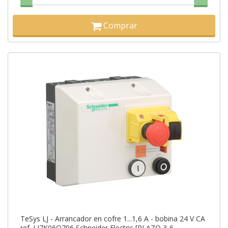
Comprar
TeSys LJ - Arrancador en cofre 1...1,6 A - bobina 24 V CA
ref. LJ7K06Q706 Schneider Electric [PLAZO 3-6