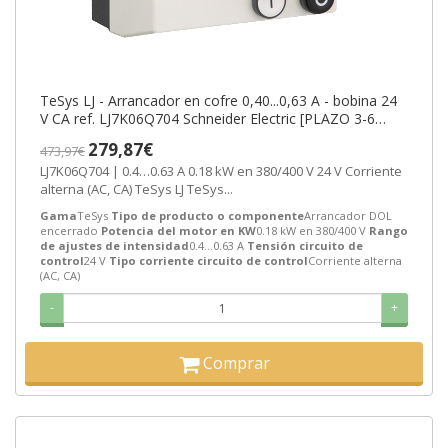
TeSys LJ - Arrancador en cofre 0,40...0,63 A - bobina 24
V CA ref. LJ7K06Q704 Schneider Electric [PLAZO 3-6
SEMANAS]
279,87€
473,97€
LJ7K06Q704 | 0.4…0.63 A 0.18 kW en 380/400 V 24 V Corriente
alterna (AC, CA) TeSys LJ TeSys...
Gama
TeSys
Tipo de producto o componente
Arrancador DOL
encerrado
Potencia del motor en KW
0.18 kW en 380/400 V
Rango
de ajustes de intensidad
0.4…0.63 A
Tensión circuito de
control
24 V
Tipo corriente circuito de control
Corriente alterna
(AC, CA)
-
+
Comprar