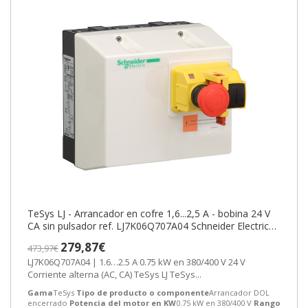
TeSys LJ - Arrancador en cofre 1,6...2,5 A - bobina 24 V
CA sin pulsador ref. LJ7K06Q707A04 Schneider Electric
[PLAZO 3-6 SEMANA
279,87€
473,97€
LJ7K06Q707A04 | 1.6…2.5 A 0.75 kW en 380/400 V 24 V
Corriente alterna (AC, CA) TeSys LJ TeSys...
Gama
TeSys
Tipo de producto o componente
Arrancador DOL
encerrado
Potencia del motor en KW
0.75 kW en 380/400 V
Rango