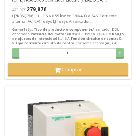
SEMANAS]
279,87€
473,97€
LJ7K06Q706 | 1…1.6 A 0.55 kW en 380/400 V 24 V Corriente
alterna (AC, CA) TeSys LJ TeSys Arrancador...
Gama
TeSys
Tipo de producto o componente
Arrancador DOL
encerrado
Potencia del motor en KW
0.55 kW en 380/400 V
Rango
de ajustes de intensidad
1…1.6 A
Tensión circuito de control
24
V
Tipo corriente circuito de control
Corriente alterna (AC, CA)
-
+
Comprar