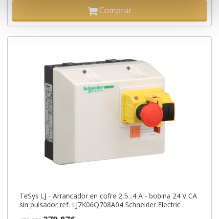
Comprar
TeSys LJ - Arrancador en cofre 2,5...4 A - bobina 24 V CA
sin pulsador ref. LJ7K06Q708A04 Schneider Electric
[PLAZO 3-6 SEMANAS]