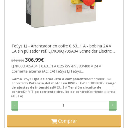
TeSys LJ - Arrancador en cofre 0,63...1 A - bobina 24 V
CA sin pulsador ref. LJ7K06Q705A04 Schneider Electric
[PLAZO 3-6 SEMANAS
306,99€
519,90€
LJ7K06Q705A04 | 0.63…1 A 0.25 kW en 380/400 V 24 V
Corriente alterna (AC, CA) TeSys LJ TeSys...
Gama
TeSys
Tipo de producto o componente
Arrancador DOL
encerrado
Potencia del motor en KW
0.25 kW en 380/400 V
Rango
de ajustes de intensidad
0.63…1 A
Tensión circuito de
control
24 V
Tipo corriente circuito de control
Corriente alterna
(AC, CA)
-
+
Comprar