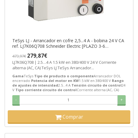
TeSys LJ - Arrancador en cofre 2,5...4 A - bobina 24 V CA
ref. LJ7K06Q708 Schneider Electric [PLAZO 3-6
SEMANAS]
279,87€
473,97€
LJ7K06Q708 | 2.5…4 A 1.5 kW en 380/400 V 24 V Corriente
alterna (AC, CA) TeSys LJ TeSys Arrancador...
Gama
TeSys
Tipo de producto o componente
Arrancador DOL
encerrado
Potencia del motor en KW
1.5 kW en 380/400 V
Rango
de ajustes de intensidad
2.5…4 A
Tensión circuito de control
24
V
Tipo corriente circuito de control
Corriente alterna (AC, CA)
-
+
Comprar