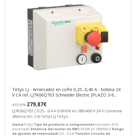
TeSys LJ - Arrancador en cofre 0,25...0,40 A - bobina 24
V CA ref. LJ7K06Q703 Schneider Electric [PLAZO 3-6
SEMANAS]
279,87€
473,97€
LJ7K06Q703 | 0.25…0.4 A 0.09 kW en 380/400 V 24 V Corriente
alterna (AC, CA) TeSys LJ TeSys...
Gama
TeSys
Tipo de producto o componente
Arrancador DOL
encerrado
Potencia del motor en KW
0.09 kW en 380/400 V
Rango
de ajustes de intensidad
0.25…0.4 A
Tensión circuito de