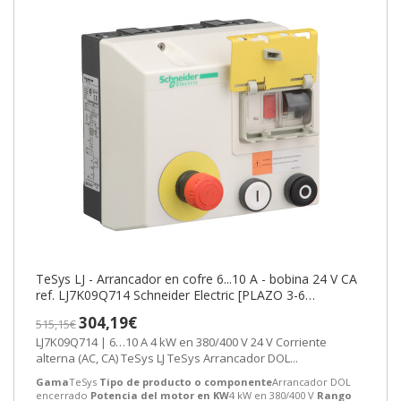
TeSys LJ - Arrancador en cofre 6...10 A - bobina 24 V CA
ref. LJ7K09Q714 Schneider Electric [PLAZO 3-6
SEMANAS]
304,19€
515,15€
LJ7K09Q714 | 6…10 A 4 kW en 380/400 V 24 V Corriente
alterna (AC, CA) TeSys LJ TeSys Arrancador DOL...
Gama
TeSys
Tipo de producto o componente
Arrancador DOL
encerrado
Potencia del motor en KW
4 kW en 380/400 V
Rango