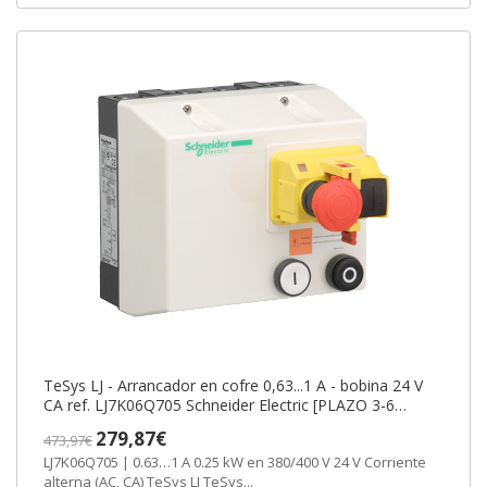
TeSys LJ - Arrancador en cofre 0,63...1 A - bobina 24 V
CA ref. LJ7K06Q705 Schneider Electric [PLAZO 3-6
SEMANAS]
279,87€
473,97€
LJ7K06Q705 | 0.63…1 A 0.25 kW en 380/400 V 24 V Corriente
alterna (AC, CA) TeSys LJ TeSys...