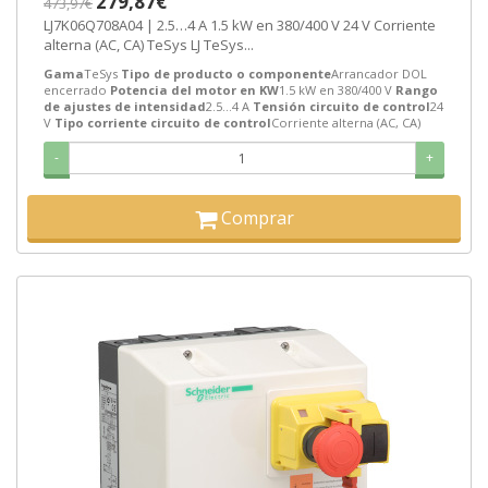
279,87€
473,97€
LJ7K06Q708A04 | 2.5…4 A 1.5 kW en 380/400 V 24 V Corriente
alterna (AC, CA) TeSys LJ TeSys...
Gama
TeSys
Tipo de producto o componente
Arrancador DOL
encerrado
Potencia del motor en KW
1.5 kW en 380/400 V
Rango
de ajustes de intensidad
2.5…4 A
Tensión circuito de control
24
V
Tipo corriente circuito de control
Corriente alterna (AC, CA)
-
+
Comprar