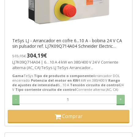
TeSys LJ - Arrancador en cofre 6...10 A - bobina 24 V CA
sin pulsador ref. LJ7K09Q714A04 Schneider Electric
[PLAZO 3-6 SEMANAS]
304,19€
515,15€
LJ7K09Q714A04 | 6…10 A 4 kW en 380/400 V 24 V Corriente
alterna (AC, CA) TeSys LJ TeSys Arrancador...
Gama
TeSys
Tipo de producto o componente
Arrancador DOL
encerrado
Potencia del motor en KW
4 kW en 380/400 V
Rango
de ajustes de intensidad
6…10 A
Tensión circuito de control
24
V
Tipo corriente circuito de control
Corriente alterna (AC, CA)
-
+
Comprar