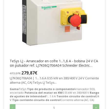
TeSys LJ - Arrancador en cofre 1...1,6 A - bobina 24 V CA
sin pulsador ref. LJ7K06Q706A04 Schneider Electric
[PLAZO 3-6 SEMANAS]
279,87€
473,97€
LJ7K06Q706A04 | 1…1.6 A 0.55 kW en 380/400 V 24 V Corriente
alterna (AC, CA) TeSys LJ TeSys...
Gama
TeSys
Tipo de producto o componente
Arrancador DOL
encerrado
Potencia del motor en KW
0.55 kW en 380/400 V
Rango
de ajustes de intensidad
1…1.6 A
Tensión circuito de control
24
V
Tipo corriente circuito de control
Corriente alterna (AC, CA)
-
+