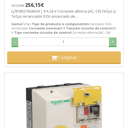
[PLAZO 3-6 SEMANAS]
256,15€
433,80€
LJ7K09Q7A04A39 | 9 A 24 V Corriente alterna (AC, CA) TeSys LJ
TeSys Arrancador DOL encerrado de...
Gama
TeSys
Tipo de producto o componente
Arrancador DOL
encerrado
Corriente nominal
9 A
Tensión circuito de control
24
V
Tipo corriente circuito de control
Corriente alterna (AC, CA)
-
+
Comprar