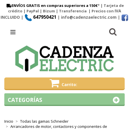
ENVÍOS GRATIS en compras superiores a 150€
* | Tarjeta de
IVA
crédito | PayPal |
Bizum
|
Transferencia
| Precios con
647950421
INCLUIDO |
| info@cadenzaelectric.com
|
Busc
Menú
Carrito
CATEGORÍAS
Inicio
Todas las gamas Schneider
Arrancadores de motor, contactores y componentes de