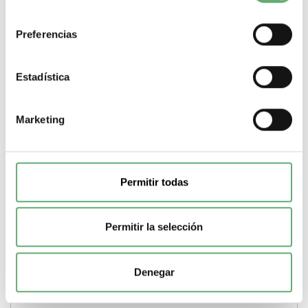
consentimiento
Preferencias
Estadística
Marketing
TeSys LJ - Arrancador en cofre 4...6,3 A - bobina 24 V CA
ref. LJ7K06Q710 Schneider Electric [PLAZO 3-6
SEMANAS]
Permitir todas
279,87€
473,97€
LJ7K06Q710 | 4…6.3 A 2.2 kW en 380/400 V 24 V Corriente
alterna (AC, CA) TeSys LJ TeSys Arrancador...
Permitir la selección
Gama
TeSys
Tipo de producto o componente
Arrancador DOL
encerrado
Potencia del motor en KW
2.2 kW en 380/400 V
Rango
de ajustes de intensidad
4…6.3 A
Tensión circuito de control
24
V
Tipo corriente circuito de control
Corriente alterna (AC, CA)
Denegar
-
+