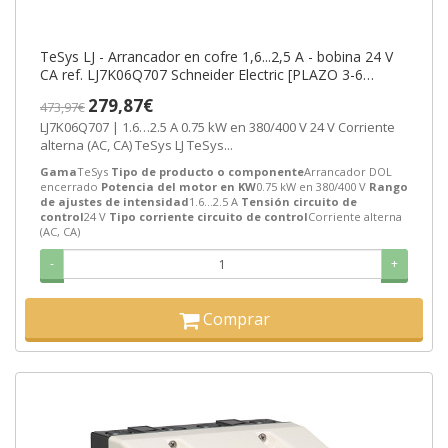
TeSys LJ - Arrancador en cofre 1,6...2,5 A - bobina 24 V
CA ref. LJ7K06Q707 Schneider Electric [PLAZO 3-6
SEMANAS]
279,87€
473,97€
LJ7K06Q707 | 1.6…2.5 A 0.75 kW en 380/400 V 24 V Corriente
alterna (AC, CA) TeSys LJ TeSys...
Gama
TeSys
Tipo de producto o componente
Arrancador DOL
encerrado
Potencia del motor en KW
0.75 kW en 380/400 V
Rango
de ajustes de intensidad
1.6…2.5 A
Tensión circuito de
control
24 V
Tipo corriente circuito de control
Corriente alterna
(AC, CA)
-
+
Comprar