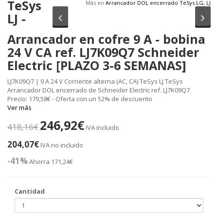
TeSys
Más en
Arrancador DOL encerrado TeSys LG, LJ
LJ -
Anterior
Sig
Arrancador en cofre 9 A - bobina
24 V CA ref. LJ7K09Q7 Schneider
Electric [PLAZO 3-6 SEMANAS]
LJ7K09Q7 | 9 A 24 V Corriente alterna (AC, CA) TeSys LJ TeSys
Arrancador DOL encerrado de Schneider Electric ref. LJ7K09Q7
Precio: 179,58€ - Oferta con un 52% de descuento
Ver más
246,92€
418,16€
IVA incluido
204,07€
IVA no incluido
-41%
Ahorra 171,24€
Cantidad