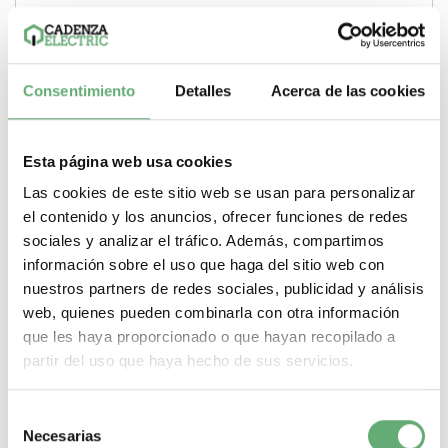
TeSys LJ - Arrancador en cofre 4...6,3 A - bobina 24 V CA
sin pulsador ref. LJ7K06Q710A04 Schneider Electric
[PLAZO 3-6 SEMANAS]
279,87€
Consentimiento
Detalles
Acerca de las cookies
473,97€
LJ7K06Q710A04 | 4…6.3 A 2.2 kW en 380/400 V 24 V Corriente
alterna (AC, CA) TeSys LJ TeSys...
Gama
TeSys
Tipo de producto o componente
Arrancador DOL
Esta página web usa cookies
encerrado
Potencia del motor en KW
2.2 kW en 380/400 V
Rango
de ajustes de intensidad
4…6.3 A
Tensión circuito de control
24
Las cookies de este sitio web se usan para personalizar
V
Tipo corriente circuito de control
Corriente alterna (AC, CA)
el contenido y los anuncios, ofrecer funciones de redes
-
+
sociales y analizar el tráfico. Además, compartimos
información sobre el uso que haga del sitio web con
Comprar
nuestros partners de redes sociales, publicidad y análisis
web, quienes pueden combinarla con otra información
que les haya proporcionado o que hayan recopilado a
partir del uso que haya hecho de sus servicios.
Selección
Necesarias
de