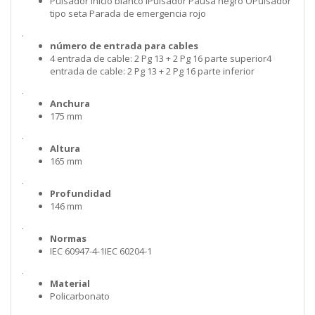
Pulsador Inicio blanco IPulsador Pausa negro OPulsador
tipo seta Parada de emergencia rojo
.
número de entrada para cables
4 entrada de cable: 2 Pg 13 + 2 Pg 16 parte superior4
entrada de cable: 2 Pg 13 + 2 Pg 16 parte inferior
.
Anchura
175 mm
.
Altura
165 mm
.
Profundidad
146 mm
.
Normas
IEC 60947-4-1IEC 60204-1
.
Material
Policarbonato