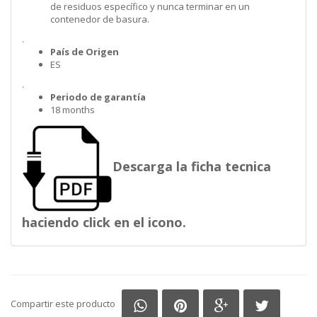
de residuos específico y nunca terminar en un
contenedor de basura.
.
País de Origen
ES
.
Periodo de garantía
18 months
Descarga la ficha tecnica
haciendo click en el icono.
Compartir en Whatsapp
Compartir en Pinterest
Compartir en G
Comparti
Compartir este producto