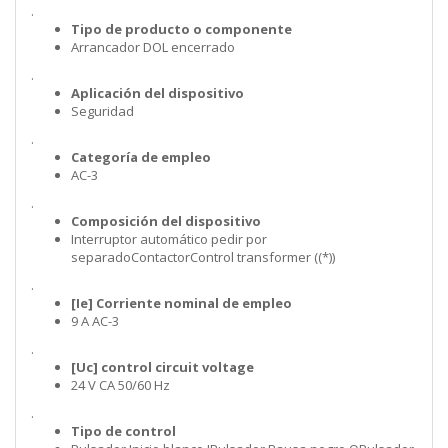
.
Tipo de producto o componente
Arrancador DOL encerrado
.
Aplicación del dispositivo
Seguridad
.
Categoría de empleo
AC-3
.
Composición del dispositivo
Interruptor automático pedir por
separadoContactorControl transformer ((*))
.
[Ie] Corriente nominal de empleo
9 A AC-3
.
[Uc] control circuit voltage
24 V CA 50/60 Hz
.
Tipo de control