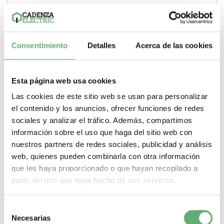
LC1DTK12M7 | 220 V Corriente alterna (AC, CA) 25 kvar 3 NA
TeSys LC1D.K TeSys Contactor para...
Gama
TeSys
Tipo de producto o componente
Contactor para
condensador
Potencia Reactiva
25 kvar
Tensión circuito de
control
220 V
Tipo corriente circuito de control
Corriente alterna
Consentimiento
Detalles
Acerca de las cookies
(AC, CA)
Tipo de contactos
3 NA
-
+
Esta página web usa cookies
Comprar
Las cookies de este sitio web se usan para personalizar
el contenido y los anuncios, ofrecer funciones de redes
sociales y analizar el tráfico. Además, compartimos
información sobre el uso que haga del sitio web con
nuestros partners de redes sociales, publicidad y análisis
web, quienes pueden combinarla con otra información
que les haya proporcionado o que hayan recopilado a
partir del uso que haya hecho de sus servicios.
Selección
Necesarias
de