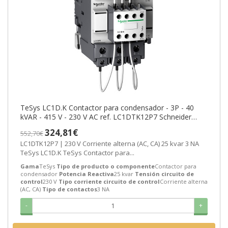
TeSys LC1D.K Contactor para condensador - 3P - 40
kVAR - 415 V - 230 V AC ref. LC1DTK12P7 Schneider
Electric [PLAZO 3-6 SEMANAS]
324,81€
552,70€
LC1DTK12P7 | 230 V Corriente alterna (AC, CA) 25 kvar 3 NA
TeSys LC1D.K TeSys Contactor para...
Gama
TeSys
Tipo de producto o componente
Contactor para
condensador
Potencia Reactiva
25 kvar
Tensión circuito de
control
230 V
Tipo corriente circuito de control
Corriente alterna
(AC, CA)
Tipo de contactos
3 NA
-
+