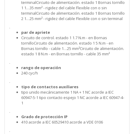
terminalCircuito de alimentación. estado 1 Bornas tornillo
1 1…35 mm² - rigidez del cable Flexible con o sin
terminalCircuito de alimentación. estado 1 Bornas tornillo
2 1…25 mm² - rigidez del cable Flexible con o sin terminal
.
par de apriete
Circuito de control. estado 1 1.7 N.m - en Bornas
tornilloCircuito de alimentación. estado 1 5 N.m - en
Bornas tornillo - cable 1…25 mm²Circuito de alimentación.
estado 1 8 N.m - en Bornas tornillo - cable 35 mm²
.
rango de operación
240 cyc/h
.
tipo de contactos auxiliares
tipo unido mecánicamente 1 NA + 1 NC acorde a IEC
60947-5-1 tipo contacto espejo 1 NC acorde a IEC 60947-4-
1
.
Grado de protección IP
410 acorde a IEC 60529410 acorde a VDE 0106
.