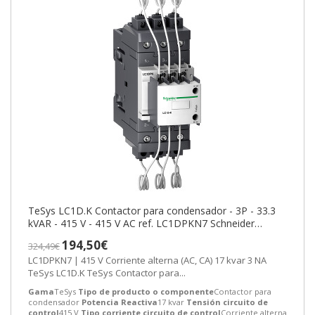
TeSys LC1D.K Contactor para condensador - 3P - 33.3
kVAR - 415 V - 415 V AC ref. LC1DPKN7 Schneider
Electric [PLAZO 3-6 SEMANAS]
194,50€
324,49€
LC1DPKN7 | 415 V Corriente alterna (AC, CA) 17 kvar 3 NA
TeSys LC1D.K TeSys Contactor para...
Gama
TeSys
Tipo de producto o componente
Contactor para
condensador
Potencia Reactiva
17 kvar
Tensión circuito de
control
415 V
Tipo corriente circuito de control
Corriente alterna