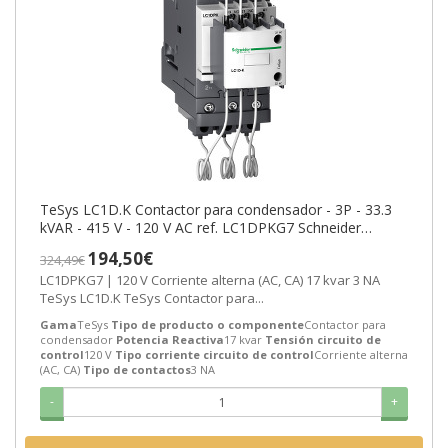
TeSys LC1D.K Contactor para condensador - 3P - 33.3
kVAR - 415 V - 120 V AC ref. LC1DPKG7 Schneider
Electric [PLAZO 3-6 SEMANAS]
194,50€
324,49€
LC1DPKG7 | 120 V Corriente alterna (AC, CA) 17 kvar 3 NA
TeSys LC1D.K TeSys Contactor para...
Gama
TeSys
Tipo de producto o componente
Contactor para
condensador
Potencia Reactiva
17 kvar
Tensión circuito de
control
120 V
Tipo corriente circuito de control
Corriente alterna
(AC, CA)
Tipo de contactos
3 NA
-
+