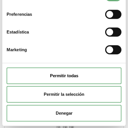
consentimiento
Preferencias
Estadística
TeSys D - Contactor LC1-DT 3P - 400...440V 40 kVAr -
bobina 24 V CA ref. LC1DTK12B7 Schneider Electric
[PLAZO 3-6 SEMANAS]
324,81€
552,70€
Marketing
LC1DTK12B7 | 24 V Corriente alterna (AC, CA) 25 kvar 3 NA
TeSys LC1D.K TeSys Contactor para...
Gama
TeSys
Tipo de producto o componente
Contactor para
condensador
Potencia Reactiva
25 kvar
Tensión circuito de
Permitir todas
control
24 V
Tipo corriente circuito de control
Corriente alterna
(AC, CA)
Tipo de contactos
3 NA
-
+
Permitir la selección
Comprar
Denegar