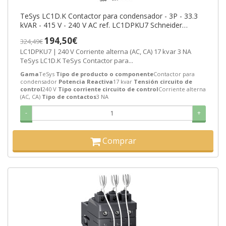
TeSys LC1D.K Contactor para condensador - 3P - 33.3
kVAR - 415 V - 240 V AC ref. LC1DPKU7 Schneider
Electric [PLAZO 3-6 SEMANAS]
194,50€
324,49€
LC1DPKU7 | 240 V Corriente alterna (AC, CA) 17 kvar 3 NA
TeSys LC1D.K TeSys Contactor para...
Gama
TeSys
Tipo de producto o componente
Contactor para
condensador
Potencia Reactiva
17 kvar
Tensión circuito de
control
240 V
Tipo corriente circuito de control
Corriente alterna
(AC, CA)
Tipo de contactos
3 NA
-
+
Comprar