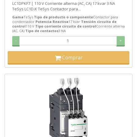
LC1DPKF7 | 110 V Corriente alterna (AC, CA) 17 kvar 3 NA
TeSys LC1D.K TeSys Contactor para...
Gama
TeSys
Tipo de producto o componente
Contactor para
condensador
Potencia Reactiva
17 kvar
Tensión circuito de
control
110 V
Tipo corriente circuito de control
Corriente alterna
(AC, CA)
Tipo de contactos
3 NA
-
+
Comprar