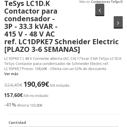
TeSys LC1D.K
Más en
Contactores TeSys D
Contactor para
Anterior
condensador -
Sig
3P - 33.3 kVAR -
415 V - 48 V AC
ref. LC1DPKE7 Schneider Electric
[PLAZO 3-6 SEMANAS]
LC1DPKE7 | 48 V Corriente alterna (AC, CA) 17 kvar 3 NA TeSys LC1D.K
TeSys Contactor para condensador de Schneider Electric ref.
LC1DPKE7 Precio: 138,69€ - Oferta con un 52% de descuento
Ver más
190,69€
324,49€
IVA incluido
157,60€
IVA no incluido
-41%
Ahorra 133,80€
Cantidad