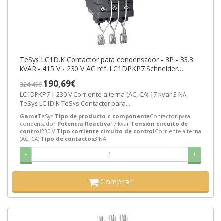
TeSys LC1D.K Contactor para condensador - 3P - 33.3
kVAR - 415 V - 230 V AC ref. LC1DPKP7 Schneider
Electric [PLAZO 3-6 SEMANAS]
190,69€
324,49€
LC1DPKP7 | 230 V Corriente alterna (AC, CA) 17 kvar 3 NA
TeSys LC1D.K TeSys Contactor para...
Gama
TeSys
Tipo de producto o componente
Contactor para
condensador
Potencia Reactiva
17 kvar
Tensión circuito de
control
230 V
Tipo corriente circuito de control
Corriente alterna
(AC, CA)
Tipo de contactos
3 NA
-
+
Comprar