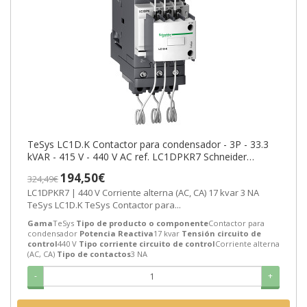
TeSys LC1D.K Contactor para condensador - 3P - 33.3
kVAR - 415 V - 440 V AC ref. LC1DPKR7 Schneider
Electric [PLAZO 3-6 SEMANAS]
194,50€
324,49€
LC1DPKR7 | 440 V Corriente alterna (AC, CA) 17 kvar 3 NA
TeSys LC1D.K TeSys Contactor para...
Gama
TeSys
Tipo de producto o componente
Contactor para
condensador
Potencia Reactiva
17 kvar
Tensión circuito de
control
440 V
Tipo corriente circuito de control
Corriente alterna
(AC, CA)
Tipo de contactos
3 NA
-
+