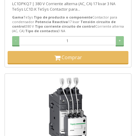
LC1DPKQ7 | 380 V Corriente alterna (AC, CA) 17 kvar 3 NA
TeSys LC1D.K TeSys Contactor para...
Gama
TeSys
Tipo de producto o componente
Contactor para
condensador
Potencia Reactiva
17 kvar
Tensión circuito de
control
380 V
Tipo corriente circuito de control
Corriente alterna
(AC, CA)
Tipo de contactos
3 NA
-
+
Comprar