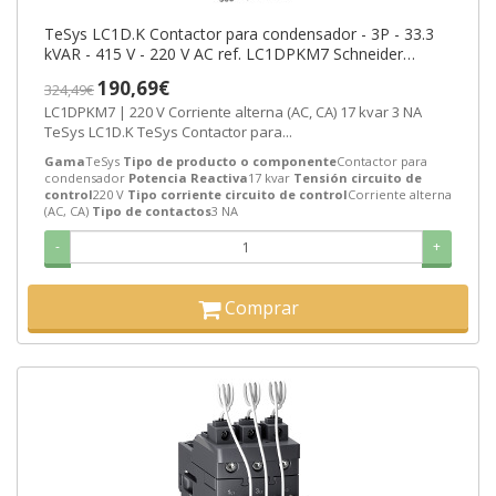
TeSys LC1D.K Contactor para condensador - 3P - 33.3
kVAR - 415 V - 220 V AC ref. LC1DPKM7 Schneider
Electric [PLAZO 3-6 SEMANAS]
190,69€
324,49€
LC1DPKM7 | 220 V Corriente alterna (AC, CA) 17 kvar 3 NA
TeSys LC1D.K TeSys Contactor para...
Gama
TeSys
Tipo de producto o componente
Contactor para
condensador
Potencia Reactiva
17 kvar
Tensión circuito de
control
220 V
Tipo corriente circuito de control
Corriente alterna
(AC, CA)
Tipo de contactos
3 NA
-
+
Comprar