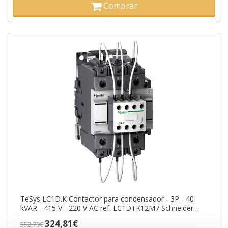
Comprar
TeSys LC1D.K Contactor para condensador - 3P - 40
kVAR - 415 V - 220 V AC ref. LC1DTK12M7 Schneider
Electric [PLAZO 3-6 SEMANAS]
324,81€
552,70€