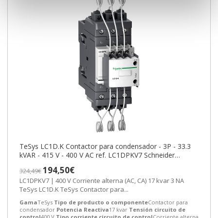
TeSys LC1D.K Contactor para condensador - 3P - 33.3
kVAR - 415 V - 400 V AC ref. LC1DPKV7 Schneider
Electric [PLAZO 3-6 SEMANAS]
194,50€
324,49€
LC1DPKV7 | 400 V Corriente alterna (AC, CA) 17 kvar 3 NA
TeSys LC1D.K TeSys Contactor para...
Gama
TeSys
Tipo de producto o componente
Contactor para
condensador
Potencia Reactiva
17 kvar
Tensión circuito de
control
400 V
Tipo corriente circuito de control
Corriente alterna