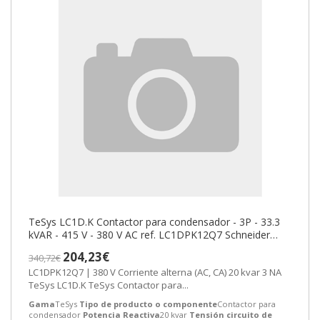
TeSys LC1D.K Contactor para condensador - 3P - 33.3
kVAR - 415 V - 380 V AC ref. LC1DPK12Q7 Schneider
Electric [PLAZO 3-6 SEMANA
204,23€
340,72€
LC1DPK12Q7 | 380 V Corriente alterna (AC, CA) 20 kvar 3 NA
TeSys LC1D.K TeSys Contactor para...
Gama
TeSys
Tipo de producto o componente
Contactor para
condensador
Potencia Reactiva
20 kvar
Tensión circuito de