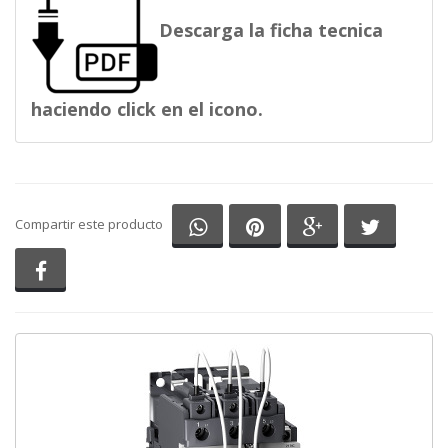
Descarga la ficha tecnica
haciendo click en el icono.
Compartir en Whatsapp
Compartir en Pinterest
Compartir en G
Comparti
Compartir este producto
Compartir en Facebook