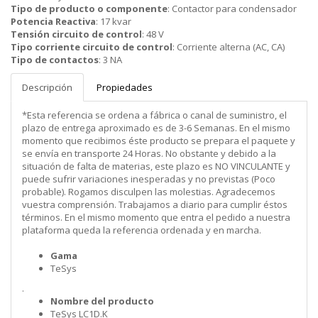
Tipo de producto o componente
:
Contactor para condensador
Potencia Reactiva
:
17 kvar
Tensión circuito de control
:
48 V
Tipo corriente circuito de control
:
Corriente alterna (AC, CA)
Tipo de contactos
:
3 NA
Descripción
Propiedades
*Esta referencia se ordena a fábrica o canal de suministro, el
plazo de entrega aproximado es de 3-6 Semanas. En el mismo
momento que recibimos éste producto se prepara el paquete y
se envía en transporte 24 Horas. No obstante y debido a la
situación de falta de materias, este plazo es NO VINCULANTE y
puede sufrir variaciones inesperadas y no previstas (Poco
probable). Rogamos disculpen las molestias. Agradecemos
vuestra comprensión. Trabajamos a diario para cumplir éstos
términos. En el mismo momento que entra el pedido a nuestra
plataforma queda la referencia ordenada y en marcha.
Gama
TeSys
.
Nombre del producto
TeSys LC1D.K