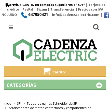
ENVÍOS GRATIS en compras superiores a 150€
* | Tarjeta de
IVA
crédito | PayPal |
Bizum
|
Transferencia
| Precios con
647950421
INCLUIDO |
| info@cadenzaelectric.com
|
Busc
Menú
Carrito
CATEGORÍAS
Inicio
3P
Todas las gamas Schneider de 3P
Arrancadores de motor, contactores y componentes de