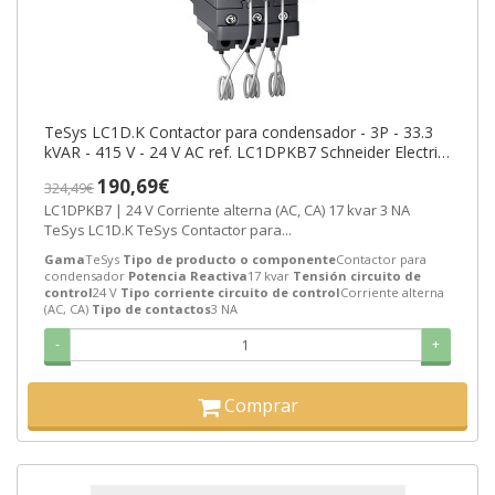
TeSys LC1D.K Contactor para condensador - 3P - 33.3
kVAR - 415 V - 24 V AC ref. LC1DPKB7 Schneider Electric
[PLAZO 3-6 SEMANAS]
190,69€
324,49€
LC1DPKB7 | 24 V Corriente alterna (AC, CA) 17 kvar 3 NA
TeSys LC1D.K TeSys Contactor para...
Gama
TeSys
Tipo de producto o componente
Contactor para
condensador
Potencia Reactiva
17 kvar
Tensión circuito de
control
24 V
Tipo corriente circuito de control
Corriente alterna
(AC, CA)
Tipo de contactos
3 NA
-
+
Comprar