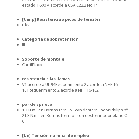
estado 1 600 V acorde a CSA C22.2 No 14
.
[Uimp] Resistencia a picos de tensión
8 kV
.
Categoría de sobretensión
III
.
Soporte de montaje
CarrilPlaca
.
resistencia a las llamas
V1 acorde a UL 94Requerimiento 2 acorde a NF F 16-
101Requerimiento 2 acorde a NF F 16-102
.
par de apriete
1.3 N.m - en Bornas tornillo - con destornillador Philips nº
21.3 N.m - en Bornas tornillo - con destornillador plano Ø
6
.
[Ue] Tensión nominal de empleo