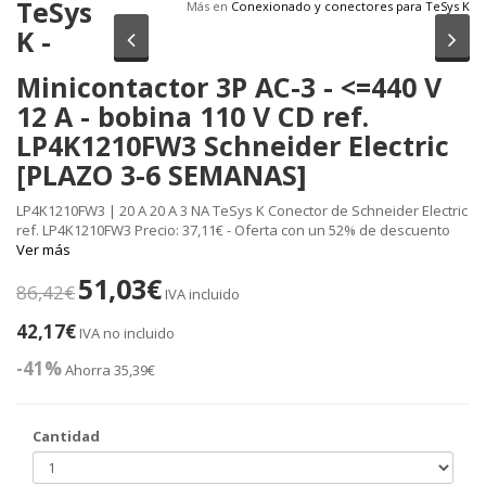
TeSys
Más en
Conexionado y conectores para TeSys K
K -
Anterior
Sig
Minicontactor 3P AC-3 - <=440 V
12 A - bobina 110 V CD ref.
LP4K1210FW3 Schneider Electric
[PLAZO 3-6 SEMANAS]
LP4K1210FW3 | 20 A 20 A 3 NA TeSys K Conector de Schneider Electric
ref. LP4K1210FW3 Precio: 37,11€ - Oferta con un 52% de descuento
Ver más
51,03€
86,42€
IVA incluido
42,17€
IVA no incluido
-41%
Ahorra 35,39€
Cantidad