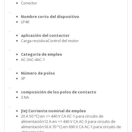
Conector
.
Nombre corto del dispositivo
LP4K
.
aplicación del contactor
Carga resistivaControl del motor
.
Categoría de empleo
AC-3AC-4AC-1
.
Número de polos
3P
.
composición de los polos de contacto
3 NA
.
[Ie] Corriente nominal de empleo
20 A 50 °C) en <= 440 V CA AC-1 para circuito de
alimentación12 A en <= 440 V CA AC-3 para circuito de
alimentación16 A 70 °C) en 690 V CA AC-1 para circuito de