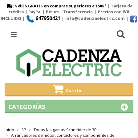
ENVÍOS GRATIS en compras superiores a 150€
* | Tarjeta de
IVA
crédito | PayPal |
Bizum
|
Transferencia
| Precios con
647950421
INCLUIDO |
| info@cadenzaelectric.com
|
Busc
Menú
Carrito
CATEGORÍAS
Inicio
3P
Todas las gamas Schneider de 3P
Arrancadores de motor, contactores y componentes de