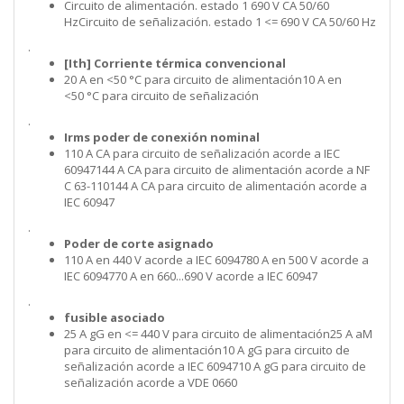
Circuito de alimentación. estado 1 690 V CA 50/60
HzCircuito de señalización. estado 1 <= 690 V CA 50/60 Hz
.
[Ith] Corriente térmica convencional
20 A en <50 °C para circuito de alimentación10 A en
<50 °C para circuito de señalización
.
Irms poder de conexión nominal
110 A CA para circuito de señalización acorde a IEC
60947144 A CA para circuito de alimentación acorde a NF
C 63-110144 A CA para circuito de alimentación acorde a
IEC 60947
.
Poder de corte asignado
110 A en 440 V acorde a IEC 6094780 A en 500 V acorde a
IEC 6094770 A en 660...690 V acorde a IEC 60947
.
fusible asociado
25 A gG en <= 440 V para circuito de alimentación25 A aM
para circuito de alimentación10 A gG para circuito de
señalización acorde a IEC 6094710 A gG para circuito de
señalización acorde a VDE 0660