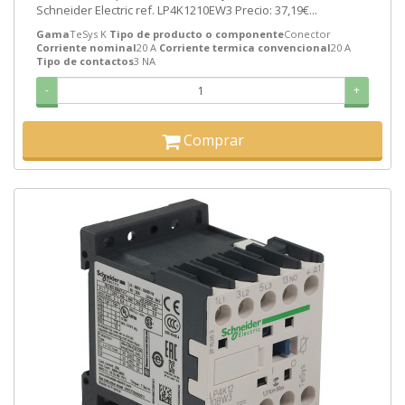
Schneider Electric ref. LP4K1210EW3 Precio: 37,19€...
Gama
TeSys K
Tipo de producto o componente
Conector
Corriente nominal
20 A
Corriente termica convencional
20 A
Tipo de contactos
3 NA
-
+
Comprar