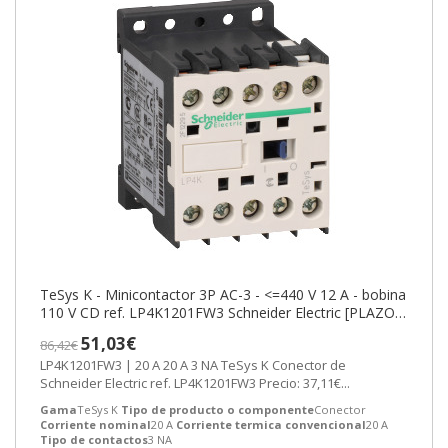
TeSys K - Minicontactor 3P AC-3 - <=440 V 12 A - bobina
110 V CD ref. LP4K1201FW3 Schneider Electric [PLAZO
3-6 SEMANAS]
51,03€
86,42€
LP4K1201FW3 | 20 A 20 A 3 NA TeSys K Conector de
Schneider Electric ref. LP4K1201FW3 Precio: 37,11€...
Gama
TeSys K
Tipo de producto o componente
Conector
Corriente nominal
20 A
Corriente termica convencional
20 A
Tipo de contactos
3 NA