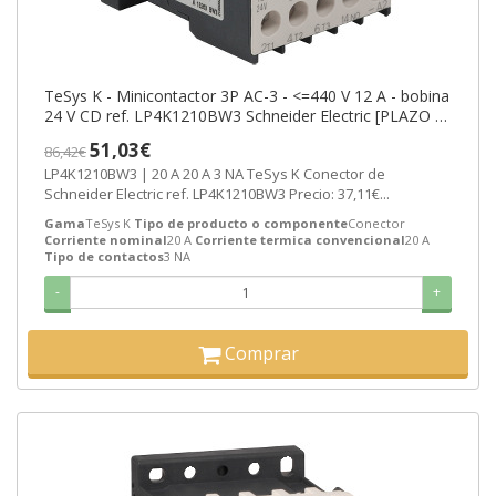
TeSys K - Minicontactor 3P AC-3 - <=440 V 12 A - bobina
24 V CD ref. LP4K1210BW3 Schneider Electric [PLAZO 3-
6 SEMANAS]
51,03€
86,42€
LP4K1210BW3 | 20 A 20 A 3 NA TeSys K Conector de
Schneider Electric ref. LP4K1210BW3 Precio: 37,11€...
Gama
TeSys K
Tipo de producto o componente
Conector
Corriente nominal
20 A
Corriente termica convencional
20 A
Tipo de contactos
3 NA
-
+
Comprar