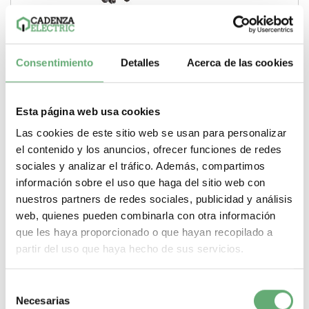
conectorde alimentación LA9K para contactor TeSys K
ref. LA9K0969 Schneider Electric [PLAZO 3-6 SEMANAS]
3,36€
Consentimiento
Detalles
Acerca de las cookies
5,69€
LA9K0969 | 12 A TeSys Conexiones de potencia de
Schneider Electric ref. LA9K0969 Precio: 2,44€ -...
Gama
TeSys
Tipo de producto o componente
Conexiones de
Esta página web usa cookies
potencia
Corriente nominal
12 A
Las cookies de este sitio web se usan para personalizar
-
+
el contenido y los anuncios, ofrecer funciones de redes
sociales y analizar el tráfico. Además, compartimos
Comprar
información sobre el uso que haga del sitio web con
nuestros partners de redes sociales, publicidad y análisis
web, quienes pueden combinarla con otra información
que les haya proporcionado o que hayan recopilado a
partir del uso que haya hecho de sus servicios.
Selección
Necesarias
de