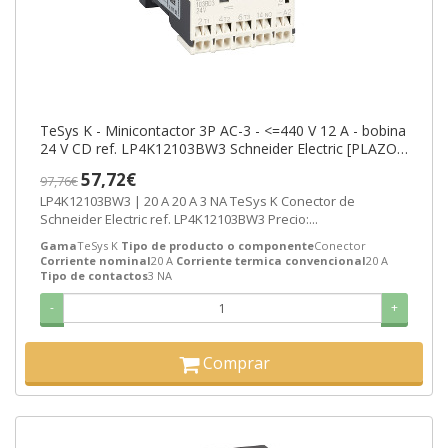
TeSys K - Minicontactor 3P AC-3 - <=440 V 12 A - bobina
24 V CD ref. LP4K12103BW3 Schneider Electric [PLAZO
3-6 SEMANAS]
57,72€
97,76€
LP4K12103BW3 | 20 A 20 A 3 NA TeSys K Conector de
Schneider Electric ref. LP4K12103BW3 Precio:...
Gama
TeSys K
Tipo de producto o componente
Conector
Corriente nominal
20 A
Corriente termica convencional
20 A
Tipo de contactos
3 NA
-
+
Comprar