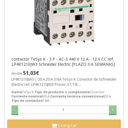
contactor TeSys K - 3 P - AC-3 440 V 12 A - 12 V CC ref.
LP4K1210JW3 Schneider Electric [PLAZO 3-6 SEMANAS]
51,03€
86,42€
LP4K1210JW3 | 20 A 20 A 3 NA TeSys K Conector de Schneider
Electric ref. LP4K1210JW3 Precio: 37,11€...
Gama
TeSys K
Tipo de producto o componente
Conector
Corriente nominal
20 A
Corriente termica convencional
20 A
Tipo de contactos
3 NA
-
+
Comprar