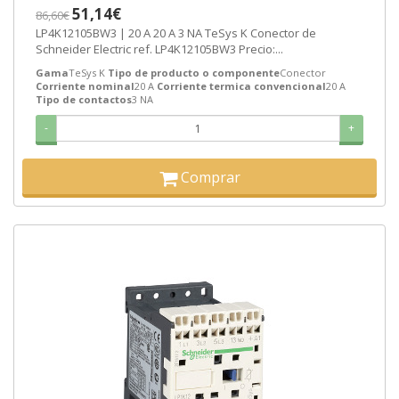
3-6 SEMANAS]
51,14€
86,60€
LP4K12105BW3 | 20 A 20 A 3 NA TeSys K Conector de
Schneider Electric ref. LP4K12105BW3 Precio:...
Gama
TeSys K
Tipo de producto o componente
Conector
Corriente nominal
20 A
Corriente termica convencional
20 A
Tipo de contactos
3 NA
-
+
Comprar