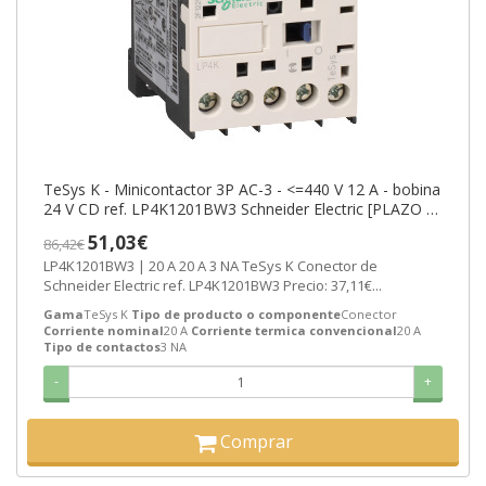
TeSys K - Minicontactor 3P AC-3 - <=440 V 12 A - bobina
24 V CD ref. LP4K1201BW3 Schneider Electric [PLAZO 3-
6 SEMANAS]
51,03€
86,42€
LP4K1201BW3 | 20 A 20 A 3 NA TeSys K Conector de
Schneider Electric ref. LP4K1201BW3 Precio: 37,11€...
Gama
TeSys K
Tipo de producto o componente
Conector
Corriente nominal
20 A
Corriente termica convencional
20 A
Tipo de contactos
3 NA
-
+
Comprar