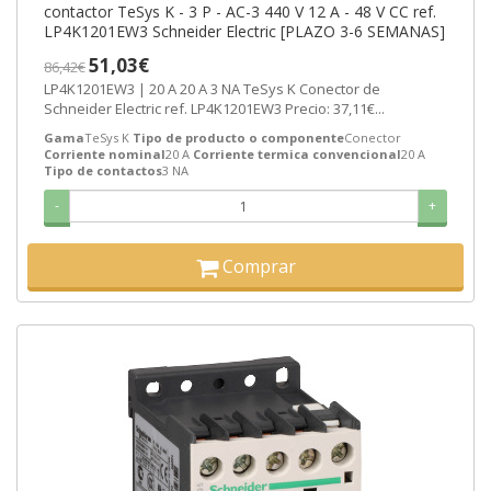
contactor TeSys K - 3 P - AC-3 440 V 12 A - 48 V CC ref.
LP4K1201EW3 Schneider Electric [PLAZO 3-6 SEMANAS]
51,03€
86,42€
LP4K1201EW3 | 20 A 20 A 3 NA TeSys K Conector de
Schneider Electric ref. LP4K1201EW3 Precio: 37,11€...
Gama
TeSys K
Tipo de producto o componente
Conector
Corriente nominal
20 A
Corriente termica convencional
20 A
Tipo de contactos
3 NA
-
+
Comprar