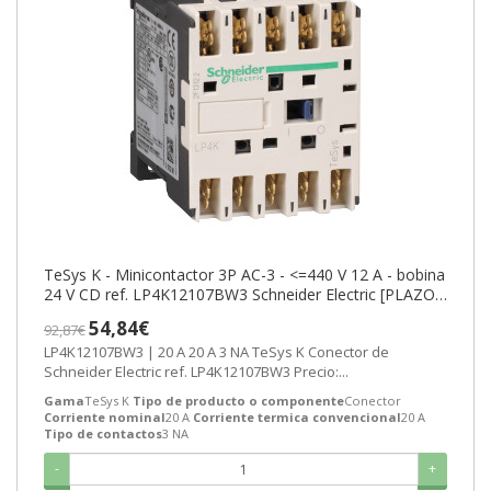
TeSys K - Minicontactor 3P AC-3 - <=440 V 12 A - bobina
24 V CD ref. LP4K12107BW3 Schneider Electric [PLAZO
3-6 SEMANAS]
54,84€
92,87€
LP4K12107BW3 | 20 A 20 A 3 NA TeSys K Conector de
Schneider Electric ref. LP4K12107BW3 Precio:...
Gama
TeSys K
Tipo de producto o componente
Conector
Corriente nominal
20 A
Corriente termica convencional
20 A
Tipo de contactos
3 NA
-
+