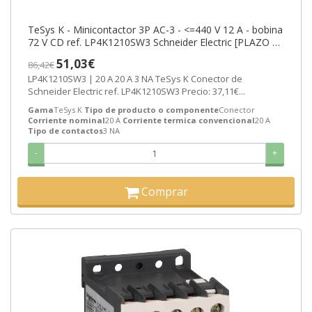
TeSys K - Minicontactor 3P AC-3 - <=440 V 12 A - bobina
72 V CD ref. LP4K1210SW3 Schneider Electric [PLAZO 3-
6 SEMANAS]
51,03€
86,42€
LP4K1210SW3 | 20 A 20 A 3 NA TeSys K Conector de
Schneider Electric ref. LP4K1210SW3 Precio: 37,11€...
Gama
TeSys K
Tipo de producto o componente
Conector
Corriente nominal
20 A
Corriente termica convencional
20 A
Tipo de contactos
3 NA
-
+
Comprar