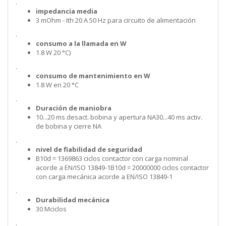
.
impedancia media
3 mOhm - Ith 20 A 50 Hz para circuito de alimentación
.
consumo a la llamada en W
1.8 W 20 °C)
.
consumo de mantenimiento en W
1.8 W en 20 °C
.
Duración de maniobra
10...20 ms desact. bobina y apertura NA30...40 ms activ.
de bobina y cierre NA
.
nivel de fiabilidad de seguridad
B10d = 1369863 ciclos contactor con carga nominal
acorde a EN/ISO 13849-1B10d = 20000000 ciclos contactor
con carga mecánica acorde a EN/ISO 13849-1
.
Durabilidad mecánica
30 Mciclos
.