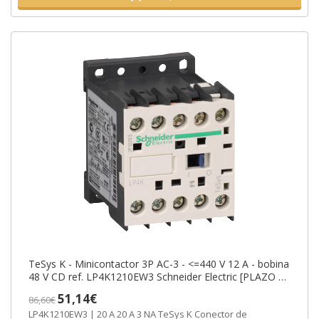
TeSys K - Minicontactor 3P AC-3 - <=440 V 12 A - bobina
48 V CD ref. LP4K1210EW3 Schneider Electric [PLAZO 3-
6 SEMANAS]
51,14€
86,60€
LP4K1210EW3 | 20 A 20 A 3 NA TeSys K Conector de