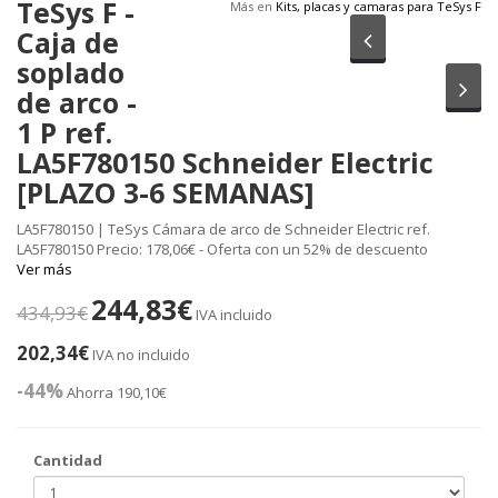
TeSys F -
Más en
Kits, placas y camaras para TeSys F
Caja de
Anterior
soplado
Sig
de arco -
1 P ref.
LA5F780150 Schneider Electric
[PLAZO 3-6 SEMANAS]
LA5F780150 | TeSys Cámara de arco de Schneider Electric ref.
LA5F780150 Precio: 178,06€ - Oferta con un 52% de descuento
Ver más
244,83€
434,93€
IVA incluido
202,34€
IVA no incluido
-44%
Ahorra 190,10€
Cantidad