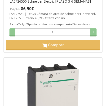
LA5F26550 Schneider Electric [PLAZO 3-6 SEMANAS]
86,90€
154,37€
LA5F26550 | TeSys Cámara de arco de Schneider Electric ref.
LA5F26550 Precio: 63,2€ - Oferta con un...
Gama
TeSys
Tipo de producto o componente
Cámara de arco
-
+
Comprar