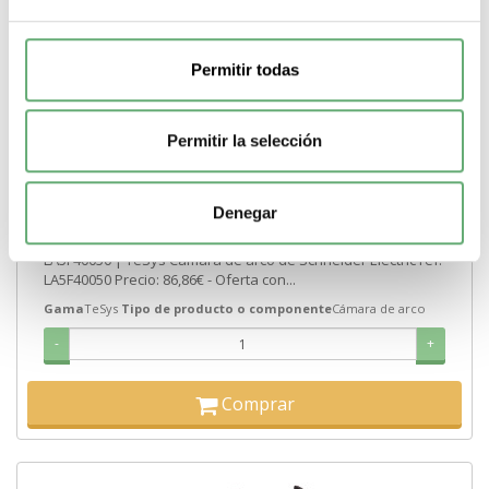
Permitir todas
Permitir la selección
TeSys F - Caja de soplado de arco - 3 P LC1-F150 ref.
LA5F40050 Schneider Electric [PLAZO 3-6 SEMANAS]
Denegar
119,43€
212,16€
LA5F40050 | TeSys Cámara de arco de Schneider Electric ref.
LA5F40050 Precio: 86,86€ - Oferta con...
Gama
TeSys
Tipo de producto o componente
Cámara de arco
-
+
Comprar