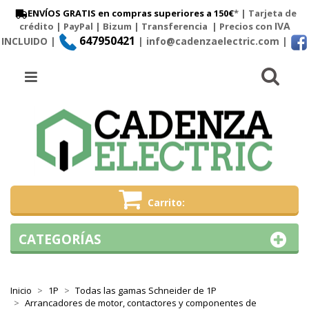
ENVÍOS GRATIS en compras superiores a 150€
* | Tarjeta de
IVA
crédito | PayPal |
Bizum
|
Transferencia
| Precios con
647950421
INCLUIDO |
| info@cadenzaelectric.com
|
Busc
Menú
Carrito
CATEGORÍAS
Inicio
1P
Todas las gamas Schneider de 1P
Arrancadores de motor, contactores y componentes de