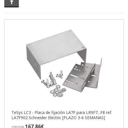
Compartir en Facebook
TeSys LC3 - Placa de fijación LA7F para LR9F7...F8 ref.
LA7F902 Schneider Electric [PLAZO 3-6 SEMANAS]
167,86€
290,93€