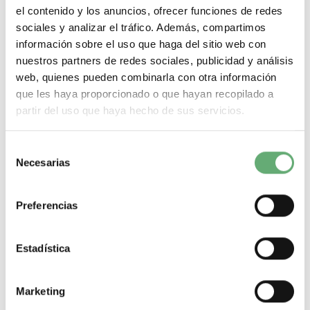
el contenido y los anuncios, ofrecer funciones de redes
TeSys F - Caja de soplado de arco - 4 P LC1-F5004 ref.
sociales y analizar el tráfico. Además, compartimos
LA5F500450 Schneider Electric [PLAZO 3-6 SEMANAS]
información sobre el uso que haga del sitio web con
282,84€
502,46€
nuestros partners de redes sociales, publicidad y análisis
LA5F500450 | TeSys Cámara de arco de Schneider Electric
web, quienes pueden combinarla con otra información
ref. LA5F500450 Precio: 205,7€ - Oferta con...
que les haya proporcionado o que hayan recopilado a
Gama
TeSys
Tipo de producto o componente
Cámara de arco
partir del uso que haya hecho de sus servicios.
-
+
Selección
Comprar
Necesarias
de
consentimiento
Preferencias
Estadística
Marketing