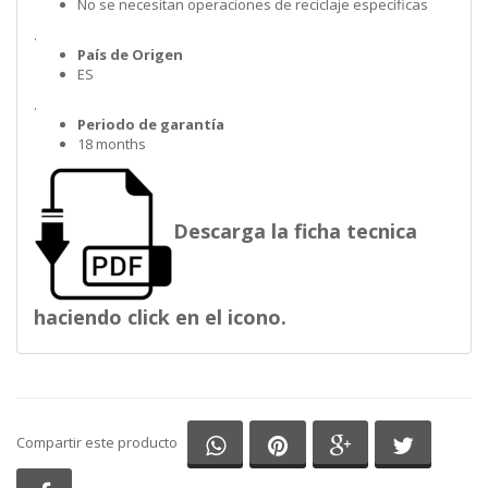
No se necesitan operaciones de reciclaje específicas
.
País de Origen
ES
.
Periodo de garantía
18 months
Descarga la ficha tecnica
haciendo click en el icono.
Compartir en Whatsapp
Compartir en Pinterest
Compartir en G
Comparti
Compartir este producto