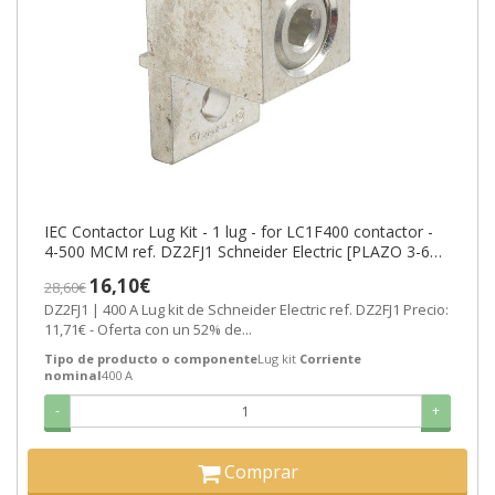
IEC Contactor Lug Kit - 1 lug - for LC1F400 contactor -
4-500 MCM ref. DZ2FJ1 Schneider Electric [PLAZO 3-6
SEMANAS]
16,10€
28,60€
DZ2FJ1 | 400 A Lug kit de Schneider Electric ref. DZ2FJ1 Precio:
11,71€ - Oferta con un 52% de...
Tipo de producto o componente
Lug kit
Corriente
nominal
400 A
-
+
Comprar