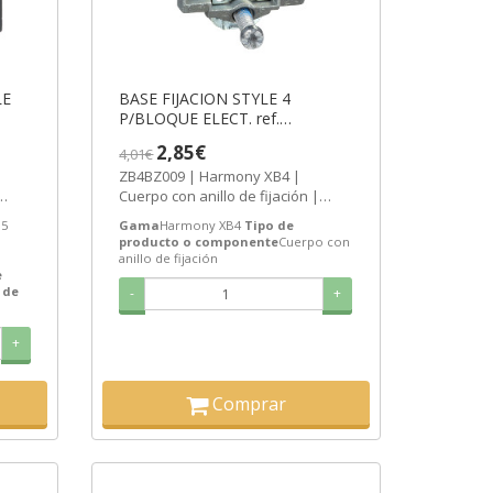
LE
BASE FIJACION STYLE 4
P/BLOQUE ELECT. ref.
ZB4BZ009
2,85€
4,01€
ZB4BZ009 | Harmony XB4 |
Cuerpo con anillo de fijación |
Schneider Electric BASE FIJACION
B5
Gama
Harmony XB4
Tipo de
STYLE 4...
producto o componente
Cuerpo con
o
anillo de fijación
e
 de
-
+
+
Comprar