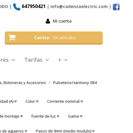
647950421
UIDO |
| info@cadenzaelectric.com
|
Mi cuenta
Carrito
Sin artículos
tores
Tarifas
+
, Botoneras y Accesorios
Pulseteria Harmony XB4
idad (A)
Color
Corriente nominal
de montaje
Fuente de luz
Gama
 de agujeros
Pasos de 9mm (medio modulo)