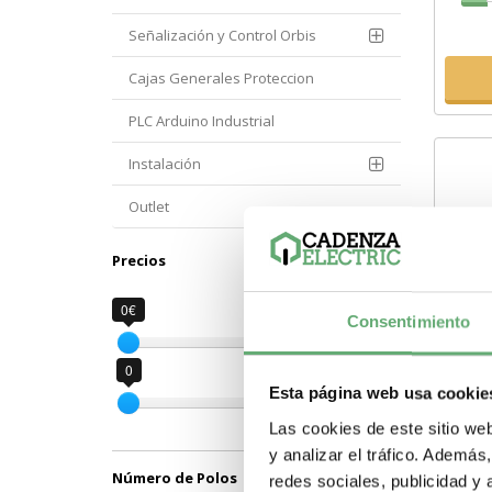
Señalización y Control Orbis
Cajas Generales Proteccion
PLC Arduino Industrial
Instalación
Outlet
Precios
0€
1230€
Consentimiento
0
1230
Esta página web usa cookie
Las cookies de este sitio we
BLO
y analizar el tráfico. Ademá
Número de Polos
redes sociales, publicidad y
18,2