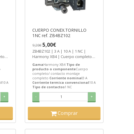
CUERPO CONEX.TORNILLO
1NC ref. ZB4BZ102
5,00€
9,28€
ZB4BZ102 | 3 A | 10 A | 1 NC |
to/
Harmony XB4 | Cuerpo completo/
contacto montaje completo |
Gama
Harmony XB4
Tipo de
Schneider...
o
producto o componente
Cuerpo
completo/ contacto montaje
completo
Corriente nominal
3 A
l
10 A
Corriente termica convencional
10 A
Tipo de contactos
1 NC
+
-
+
Comprar