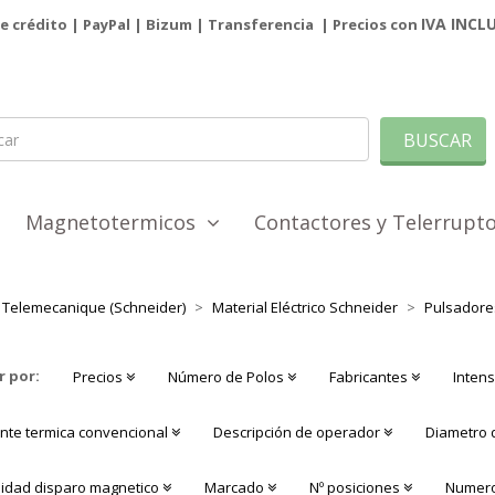
IVA INCL
de crédito | PayPal |
Bizum
|
Transferencia
| Precios con
BUSCAR
Magnetotermicos
Contactores y Telerrup
Telemecanique (Schneider)
Material Eléctrico Schneider
Pulsadores
r por:
Precios
Número de Polos
Fabricantes
Intens
ente termica convencional
Descripción de operador
Diametro 
sidad disparo magnetico
Marcado
Nº posiciones
Numero