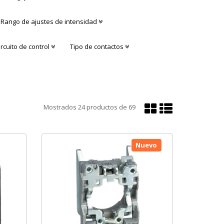
Rango de ajustes de intensidad
ircuito de control
Tipo de contactos
Mostrar
Mostrar
Mostrados
24
productos de
69
en
en
cuadrícula
lista
Nuevo