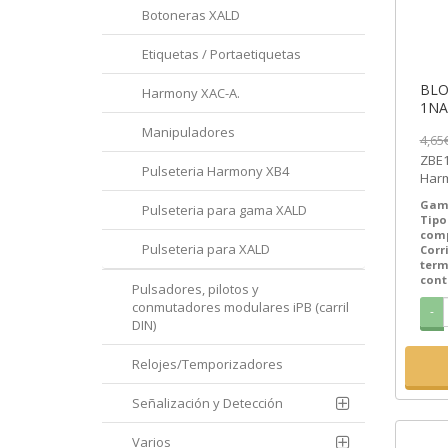
Botoneras XALD
Etiquetas / Portaetiquetas
BLO
Harmony XAC-A.
Manipuladores
4,65
ZBE10
Pulseteria Harmony XB4
Harm
Bloque 
Gam
Pulseteria para gama XALD
Electr
Tipo
com
Pulseteria para XALD
Corr
term
cont
Pulsadores, pilotos y
conmutadores modulares iPB (carril
-
DIN)
Relojes/Temporizadores
Señalización y Detección
Varios