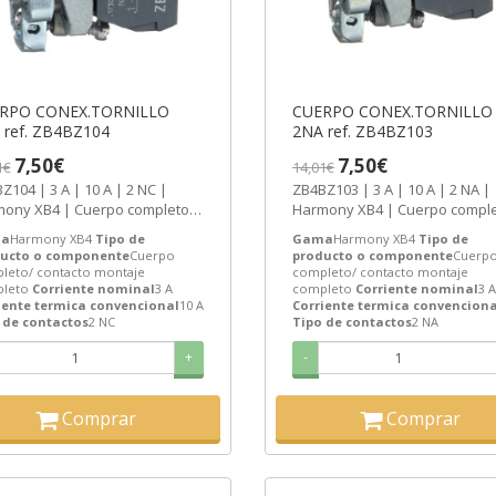
RPO CONEX.TORNILLO
CUERPO CONEX.TORNILLO
2NC ref. ZB4BZ104
2NA ref. ZB4BZ103
7,50€
7,50€
1€
14,01€
Z104 | 3 A | 10 A | 2 NC |
ZB4BZ103 | 3 A | 10 A | 2 NA |
ony XB4 | Cuerpo completo/
Harmony XB4 | Cuerpo comple
acto montaje completo |
contacto montaje completo |
a
Harmony XB4
Tipo de
Gama
Harmony XB4
Tipo de
eider...
Schneider...
ucto o componente
Cuerpo
producto o componente
Cuerp
leto/ contacto montaje
completo/ contacto montaje
leto
Corriente nominal
3 A
completo
Corriente nominal
3 A
iente termica convencional
10 A
Corriente termica convenciona
 de contactos
2 NC
Tipo de contactos
2 NA
+
-
Comprar
Comprar