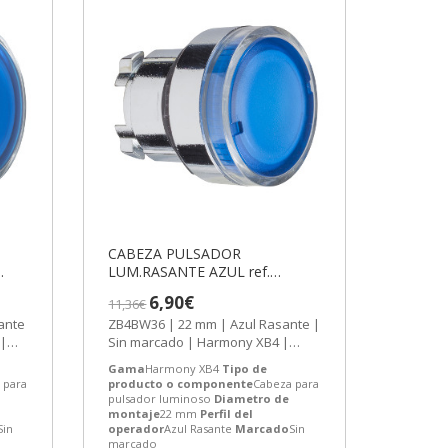
CABEZA PULSADOR
LUM.RASANTE AZUL ref.
ZB4BW36
6,90€
11,36€
ante
ZB4BW36 | 22 mm | Azul Rasante |
 |
Sin marcado | Harmony XB4 |
so
Cabeza para pulsador luminoso
Gama
Harmony XB4
Tipo de
|...
 para
producto o componente
Cabeza para
pulsador luminoso
Diametro de
montaje
22 mm
Perfil del
Sin
operador
Azul Rasante
Marcado
Sin
marcado