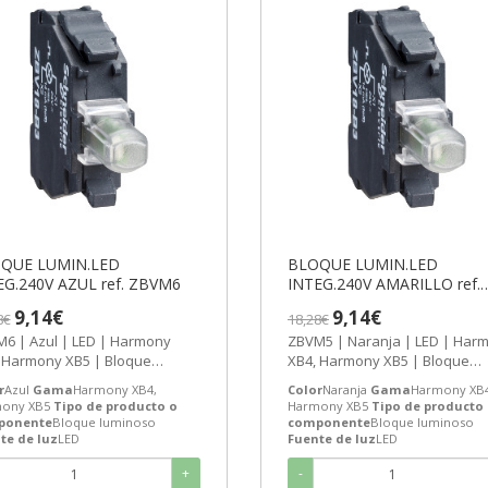
QUE LUMIN.LED
BLOQUE LUMIN.LED
INTEG.240V AZUL ref. ZBVM6
INTEG.240V AMARILLO ref.
ZBVM5
9,14€
9,14€
8€
18,28€
| Azul | LED | Harmony
ZBVM5 | Naranja | LED | Harmony
 Harmony XB5 | Bloque
XB4, Harmony XB5 | Bloque
neider Electric
luminoso | Schneider Electric
r
Azul
Gama
Harmony XB4,
Color
Naranja
Gama
Harmony XB4
UE...
BLOQUE...
ony XB5
Tipo de producto o
Harmony XB5
Tipo de producto
ponente
Bloque luminoso
componente
Bloque luminoso
te de luz
LED
Fuente de luz
LED
+
-