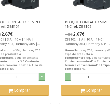
QUE CONTACTO SIMPLE
BLOQUE CONTACTO SIMP
1NA ref. ZBE101
1NC ref. ZBE102
2,67€
2,67€
€
4,65€
1 | 3 A | 10 A | 1 NA |
ZBE102 | 3 A | 10 A | 1 NC |
ony XB4, Harmony XB5 |
Harmony XB4, Harmony XB5 |
de contacto | Schneider
Bloque de contacto | Schneider
a
Harmony XB4, Harmony XB5
Gama
Harmony XB4, Harmony X
ic...
Electric...
 de producto o
Tipo de producto o
ponente
Bloque de contacto
componente
Bloque de contact
iente nominal
3 A
Corriente
Corriente nominal
3 A
Corrient
ica convencional
10 A
Tipo de
termica convencional
10 A
Tipo
actos
1 NA
contactos
1 NC
+
-
Comprar
Comprar