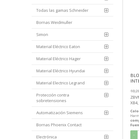
Todas las gamas Schneider
Bornas Weidmuller
Simon
Material Eléctrico Eaton
Material Eléctrico Hager
Material Eléctrico Hyundai
BLO
Material Electrico Legrand
18,2
Protección contra
ZBVM6 
sobretensiones
XB4,
luminoso | Sch
Colo
Automatización Siemens
BLOQ
Harm
com
Bornas Phoenix Contact
Fuen
-
Electrónica