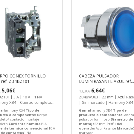
RPO CONEX.TORNILLO
CABEZA PULSADOR
1NA ref. ZB4BZ101
LUMIN.RASANTE AZUL ref.
ZB4BW363
5,06€
6,64€
€
13,30€
Z101 | 3 A | 10 A | 1 NA |
ZB4BW363 | 22 mm | Azul Ras
ony XB4 | Cuerpo completo/
| Sin marcado | Harmony XB4
acto montaje completo |
Cabeza para pulsador lumino
a
Harmony XB4
Tipo de
Gama
Harmony XB4
Tipo de
eider...
|...
ucto o componente
Cuerpo
producto o componente
Cabeza
leto/ contacto montaje
pulsador luminoso
Diametro de
leto
Corriente nominal
3 A
montaje
22 mm
Perfil del
iente termica convencional
10 A
operador
Azul Rasante
Marcado
 de contactos
1 NA
marcado