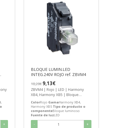
BLOQUE LUMIN.LED
INTEG.240V ROJO ref. ZBVM4
9,13€
18,28€
ZBVM4 | Rojo | LED | Harmony
XB4, Harmony XB5 | Bloque
luminoso | Schneider Electric
,
Color
Rojo
Gama
Harmony XB4,
BLOQUE...
 o
Harmony XB5
Tipo de producto o
componente
Bloque luminoso
Fuente de luz
LED
+
-
+