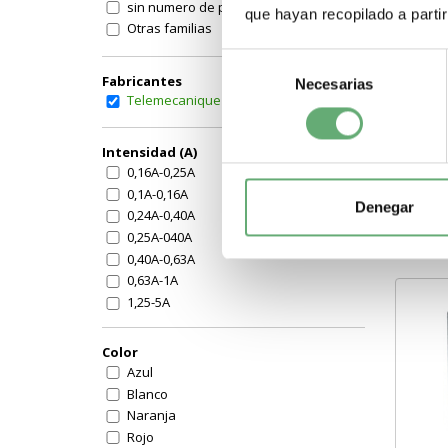
sin numero de polos
que hayan recopilado a parti
ZBVM3 
Otras familias
XB4,
luminoso | Sch
Selección
Colo
BLOQ
Harm
Fabricantes
Necesarias
de
com
Telemecanique (Schneider)
consentimiento
Fuen
-
Intensidad (A)
0,16A-0,25A
0,1A-0,16A
Denegar
0,24A-0,40A
0,25A-040A
0,40A-0,63A
0,63A-1A
1,25-5A
1,6A-2,5A
1,8A-2,6A
Color
115A
Azul
125A
Blanco
125A-175A
Naranja
12A
Rojo