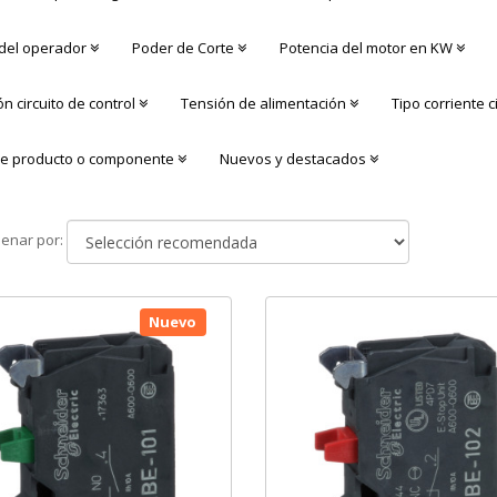
 del operador
Poder de Corte
Potencia del motor en KW
n circuito de control
Tensión de alimentación
Tipo corriente c
de producto o componente
Nuevos y destacados
Ordenar
enar por:
por
Nuevo