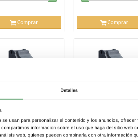
Comprar
Comprar
Detalles
s
b se usan para personalizar el contenido y los anuncios, ofrecer
QUE LUMINOSO LED 230V
BLOQUE LUMIN.LED
VERDE ref. ZBVM3
INTEG.240V BLANCO ref.
s, compartimos información sobre el uso que haga del sitio web 
ZBVM1
 análisis web, quienes pueden combinarla con otra información q
9,62€
9,14€
8€
18,28€