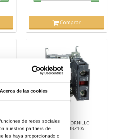
Comprar
Acerca de las cookies
 funciones de redes sociales
CUERPO CONEX.TORNILLO
1NA+1NC ref. ZB4BZ105
con nuestros partners de
ue les haya proporcionado o
7,50€
14,01€