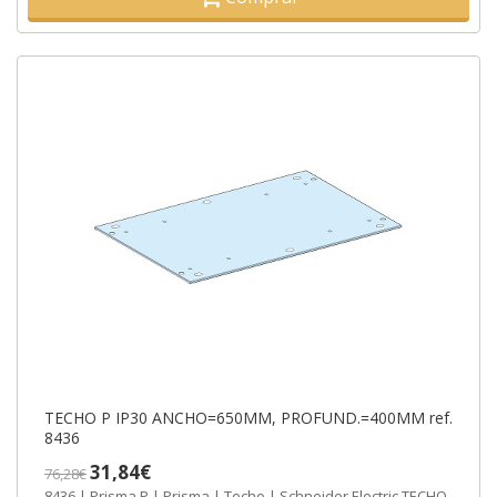
TECHO P IP30 ANCHO=650MM, PROFUND.=400MM ref.
8436
31,84€
76,28€
8436 | Prisma P | Prisma | Techo | Schneider Electric TECHO