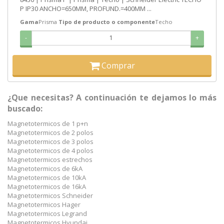
P IP30 ANCHO=650MM, PROFUND.=400MM ...
Gama
Prisma
Tipo de producto o componente
Techo
-
+
Comprar
¿Que necesitas? A continuación te dejamos lo más
buscado:
Magnetotermicos de 1 p+n
Magnetotermicos de 2 polos
Magnetotermicos de 3 polos
Magnetotermicos de 4 polos
Magnetotermicos estrechos
Magnetotermicos de 6kA
Magnetotermicos de 10kA
Magnetotermicos de 16kA
Magnetotermicos Schneider
Magnetotermicos Hager
Magnetotermicos Legrand
Magnetotermicos Hyundai