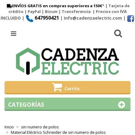
ENVÍOS GRATIS en compras superiores a 150€
* | Tarjeta de
IVA
crédito | PayPal |
Bizum
|
Transferencia
| Precios con
647950421
INCLUIDO |
| info@cadenzaelectric.com
|
Busc
Menú
Carrito
CATEGORÍAS
Inicio
sin numero de polos
Material Eléctrico Schneider de sin numero de polos