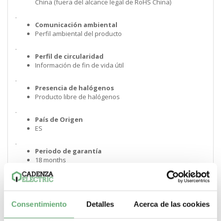
China (fuera del alcance legal de RoHS China)
.
Comunicación ambiental
Perfil ambiental del producto
.
Perfil de circularidad
Información de fin de vida útil
.
Presencia de halógenos
Producto libre de halógenos
.
País de Origen
ES
.
Periodo de garantía
18 months
Consentimiento
Detalles
Acerca de las cookies
Compartir en Whatsapp
Compartir en Pinterest
Compartir en G
Comparti
Compartir este producto