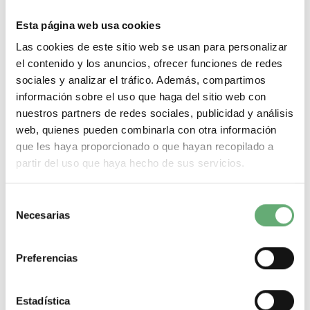
Compartir en Facebook
Esta página web usa cookies
Las cookies de este sitio web se usan para personalizar
el contenido y los anuncios, ofrecer funciones de redes
sociales y analizar el tráfico. Además, compartimos
información sobre el uso que haga del sitio web con
nuestros partners de redes sociales, publicidad y análisis
web, quienes pueden combinarla con otra información
que les haya proporcionado o que hayan recopilado a
partir del uso que haya hecho de sus servicios.
Selección
Necesarias
de
consentimiento
Preferencias
TECHO P IP30 ANCHO=800MM, PROFUND.=600MM ref.
Estadística
8638