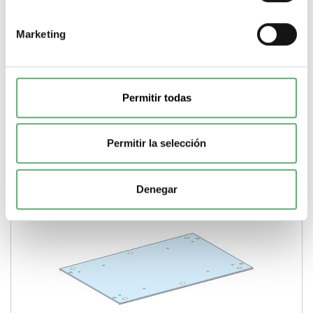
55,99€
134,09€
8638 | Prisma P | Prisma | Techo | Schneider Electric TECHO
Marketing
P IP30 ANCHO=800MM, PROFUND.=600MM ...
Gama
Prisma
Tipo de producto o componente
Techo
-
+
Permitir todas
Comprar
Permitir la selección
Denegar