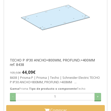
TECHO P IP30 ANCHO=800MM, PROFUND.=400MM
ref. 8438
44,09€
105,58€
8438 | Prisma P | Prisma | Techo | Schneider Electric TECHO
P IP30 ANCHO=800MM, PROFUND.=400MM ...
Gama
Prisma
Tipo de producto o componente
Techo
-
+
Comprar