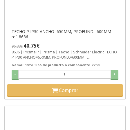
TECHO P IP30 ANCHO=650MM, PROFUND.=600MM
ref. 8636
40,75€
96,88€
8636 | Prisma P | Prisma | Techo | Schneider Electric TECHO
P IP30 ANCHO=650MM, PROFUND.=600MM ...
Gama
Prisma
Tipo de producto o componente
Techo
-
+
Comprar