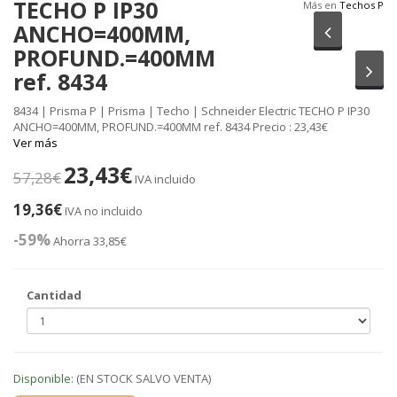
TECHO P IP30
Más en
Techos P
ANCHO=400MM,
Anterior
PROFUND.=400MM
Sig
ref. 8434
8434 | Prisma P | Prisma | Techo | Schneider Electric TECHO P IP30
ANCHO=400MM, PROFUND.=400MM ref. 8434 Precio : 23,43€
Ver más
23,43€
57,28€
IVA incluido
19,36€
IVA no incluido
-59%
Ahorra 33,85€
Cantidad
Disponible:
(EN STOCK SALVO VENTA)