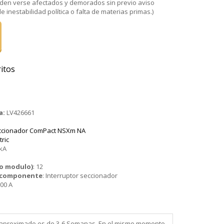
den verse afectados y demorados sin previo aviso
 inestabilidad política o falta de materias primas.)
itos
a:
LV426661
eccionador ComPact NSXm NA
tric
 kA
o modulo)
:
12
o componente
:
Interruptor seccionador
00 A
ega aproximado es de 3-6 Semanas. En el mismo momento