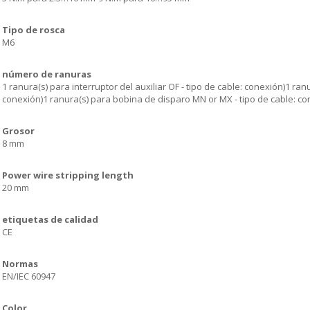
Tipo de rosca
M6
número de ranuras
1 ranura(s) para interruptor del auxiliar OF - tipo de cable: conexión)1 ran
conexión)1 ranura(s) para bobina de disparo MN or MX - tipo de cable: co
Grosor
8 mm
Power wire stripping length
20 mm
etiquetas de calidad
CE
Normas
EN/IEC 60947
Color