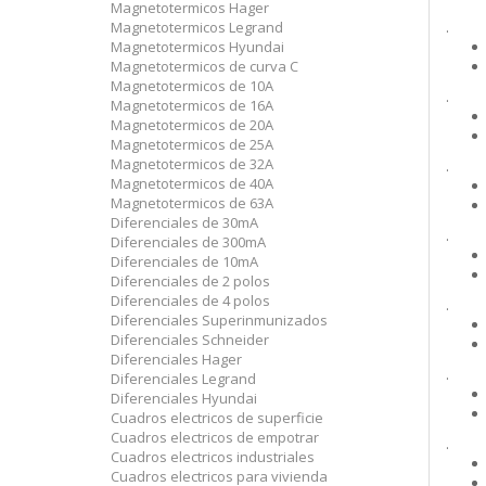
Magnetotermicos Hager
Magnetotermicos Legrand
.
Magnetotermicos Hyundai
Magnetotermicos de curva C
Magnetotermicos de 10A
.
Magnetotermicos de 16A
Magnetotermicos de 20A
Magnetotermicos de 25A
Magnetotermicos de 32A
.
Magnetotermicos de 40A
Magnetotermicos de 63A
Diferenciales de 30mA
.
Diferenciales de 300mA
Diferenciales de 10mA
Diferenciales de 2 polos
Diferenciales de 4 polos
.
Diferenciales Superinmunizados
Diferenciales Schneider
Diferenciales Hager
.
Diferenciales Legrand
Diferenciales Hyundai
Cuadros electricos de superficie
Cuadros electricos de empotrar
.
Cuadros electricos industriales
Cuadros electricos para vivienda