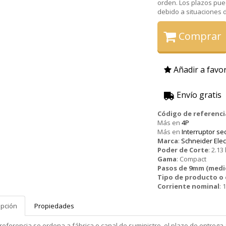
orden. Los plazos pue
debido a situaciones de
Comprar
Añadir a favor
Envío gratis
Código de referenci
Más en
4P
Más en
Interruptor s
Marca
:
Schneider Elec
Poder de Corte
:
2.13
Gama
:
Compact
Pasos de 9mm (medi
Tipo de producto 
Corriente nominal
:
1
ipción
Propiedades
 referencia se ordena a fábrica o canal de suministro, el plazo de entr