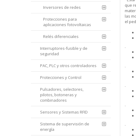
que re
Inversores de redes
mater
las m
Protecciones para
el pe
aplicaciones fotovoltaicas
Relés diferenciales
.
Interruptores-fusible y de
seguridad
PAC, PLC y otros controladores
.
Protecciones y Control
.
Pulsadores, selectores,
pilotos, botoneras y
combinadores
.
Sensores y Sistemas RFID
Sistema de supervisión de
.
energía