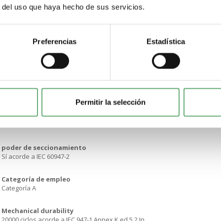
r del uso que haya hecho de sus servicios.
[Ue] Tensión nominal de empleo
690 V CA 50/60 Hz acorde a IEC 60947-2
Preferencias
Estadística
[Icw] Corriente temporal admisible
1.5 kA durabilidad eléctrica 3 s acorde a IEC 60947-3
[icm] capacidad nominal de cortocircuito
2.13 kA
Permitir la selección
[Uimp] Resistencia a picos de tensión
8 kV acorde a IEC 60947-2
poder de seccionamiento
Sí acorde a IEC 60947-2
Categoría de empleo
Categoría A
Mechanical durability
20000 ciclos acorde a IEC 947-1 Annex K ed 5.2 In