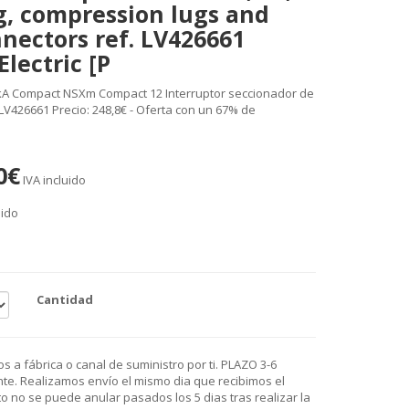
g, compression lugs and
nectors ref. LV426661
lectric [P
 kA Compact NSXm Compact 12 Interruptor seccionador de
. LV426661 Precio: 248,8€ - Oferta con un 67% de
0€
IVA incluido
uido
Cantidad
 a fábrica o canal de suministro por ti. PLAZO 3-6
e. Realizamos envío el mismo dia que recibimos el
o no se puede anular pasados los 5 dias tras realizar la