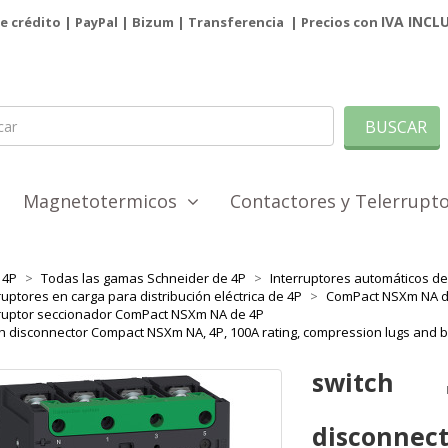
IVA INCL
de crédito | PayPal |
Bizum
|
Transferencia
| Precios con
BUSCAR
Magnetotermicos
Contactores y Telerrup
4P
Todas las gamas Schneider de 4P
Interruptores automáticos de 
ruptores en carga para distribución eléctrica de 4P
ComPact NSXm NA d
rruptor seccionador ComPact NSXm NA de 4P
h disconnector Compact NSXm NA, 4P, 100A rating, compression lugs and bu
switch
disconnec