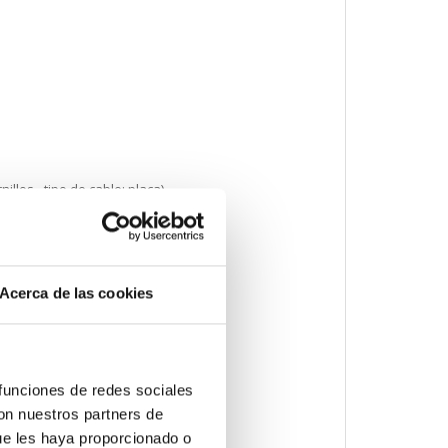
illos - tipo de cable: placa)
Acerca de las cookies
 AC-22 CA 50/60 Hz
 funciones de redes sociales
con nuestros partners de
ue les haya proporcionado o