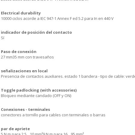
Electrical durability
10000 ciclos acorde a IEC 947-1 Annex F ed 5.2 para In en 440 V
indicador de posición del contacto
Sí
Paso de conexión
27 mm35 mm con travesaños
señalizaciones en local
Presencia de contactos auxiliares. estado 1 bandera - tipo de cable: verd
Toggle padlocking (with accessories)
Bloqueo mediante candado (OFF y ON)
Conexiones - terminales
conectores a tornillo para cables con terminales o barras
par de apriete
5 N.m para 2.5…10 mm²9 N.m para 16…95 mm²