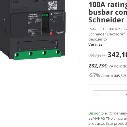
100A ratin
busbar con
Schneider E
LV426661 | 100 A 2.13
Schneider Electric ref
descuento
Ver más
342,1
787,67€
282,73€
IVA no incl
-57%
Ahorra 445,57€
Disponible:
(Ordenamos
SEMANAS *No vinculant
producto. Este product