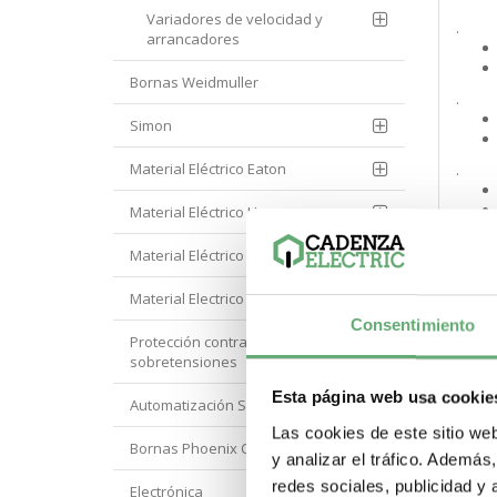
Variadores de velocidad y
.
arrancadores
Bornas Weidmuller
.
Simon
Material Eléctrico Eaton
.
Material Eléctrico Hager
.
Material Eléctrico Hyundai
Material Electrico Legrand
.
Consentimiento
Protección contra
sobretensiones
.
Esta página web usa cookie
Automatización Siemens
Las cookies de este sitio we
Bornas Phoenix Contact
.
y analizar el tráfico. Ademá
redes sociales, publicidad y
Electrónica