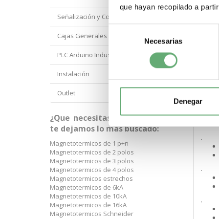
que hayan recopilado a parti
.
Señalización y Control Orbis
Selección
Cajas Generales Proteccion
Necesarias
de
.
consentimiento
PLC Arduino Industrial
Instalación
.
Outlet
Denegar
.
¿Que necesitas? A continuación
te dejamos lo más buscado:
.
Magnetotermicos de 1 p+n
Magnetotermicos de 2 polos
Magnetotermicos de 3 polos
.
Magnetotermicos de 4 polos
Magnetotermicos estrechos
Magnetotermicos de 6kA
Magnetotermicos de 10kA
.
Magnetotermicos de 16kA
Magnetotermicos Schneider