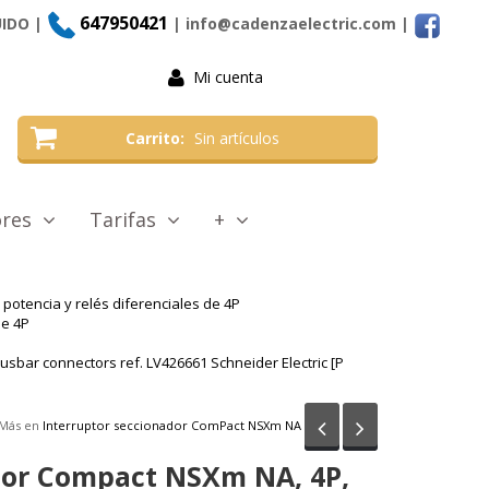
647950421
UIDO |
| info@cadenzaelectric.com
|
Mi cuenta
Carrito
Sin artículos
tores
Tarifas
+
potencia y relés diferenciales de 4P
e 4P
sbar connectors ref. LV426661 Schneider Electric [P
Anterior
Siguiente
Más en
Interruptor seccionador ComPact NSXm NA
tor Compact NSXm NA, 4P,