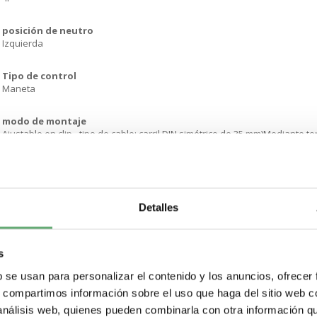
posición de neutro
Izquierda
Tipo de control
Maneta
modo de montaje
Ajustable en clip - tipo de cable: carril DIN simétrico de 35 mm)Mediante torn
Tipo de red
CA
Detalles
Frecuencia de red
50/60 Hz
s
[Ie] Corriente nominal de empleo
100 A - categoría utilización AC-23 CA 50/60 Hz100 A - categoría utilización
b se usan para personalizar el contenido y los anuncios, ofrecer
s, compartimos información sobre el uso que haga del sitio web 
[Ui] Tensión nominal de aislamiento
 análisis web, quienes pueden combinarla con otra información q
800 V acorde a IEC 60947-2