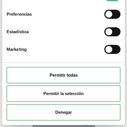
consentimiento
Simon ref. 82927-34
35,28€
Preferencias
56,12€
Marco para 2 elementos de la Colección de mecanismos
Serie 82 Nature, para instalación empotrada....
Estadística
-
+
Marketing
Comprar
Permitir todas
Permitir la selección
Denegar