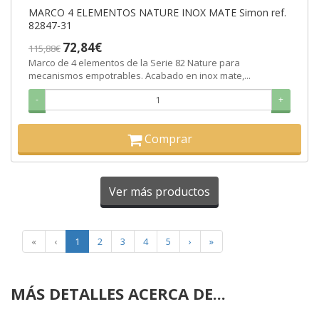
MARCO 4 ELEMENTOS NATURE INOX MATE Simon ref.
82847-31
72,84€
115,88€
Marco de 4 elementos de la Serie 82 Nature para
mecanismos empotrables. Acabado en inox mate,...
-
+
Comprar
Ver más productos
«
‹
1
2
3
4
5
›
»
MÁS DETALLES ACERCA DE...