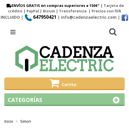
ENVÍOS GRATIS en compras superiores a 150€
* | Tarjeta de
IVA
crédito | PayPal |
Bizum
|
Transferencia
| Precios con
647950421
INCLUIDO |
| info@cadenzaelectric.com
|
Busc
Menú
Carrito
CATEGORÍAS
Inicio
Simon