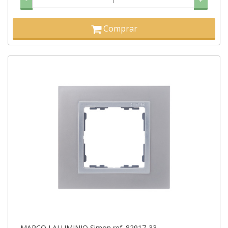
-
+
Comprar
MARCO I ALUMINIO Simon ref. 82917-33