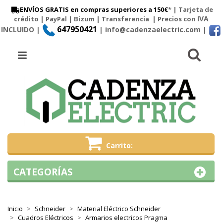
ENVÍOS GRATIS en compras superiores a 150€
* | Tarjeta de
IVA
crédito | PayPal |
Bizum
|
Transferencia
| Precios con
647950421
INCLUIDO |
| info@cadenzaelectric.com
|
Busc
Menú
Carrito
CATEGORÍAS
Inicio
Schneider
Material Eléctrico Schneider
Cuadros Eléctricos
Armarios electricos Pragma