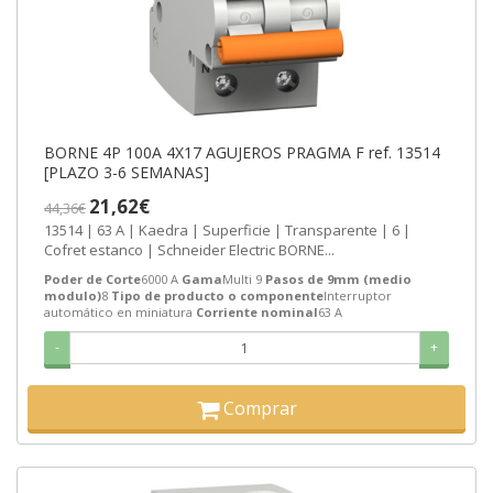
BORNE 4P 100A 4X17 AGUJEROS PRAGMA F ref. 13514
[PLAZO 3-6 SEMANAS]
21,62€
44,36€
13514 | 63 A | Kaedra | Superficie | Transparente | 6 |
Cofret estanco | Schneider Electric BORNE...
Poder de Corte
6000 A
Gama
Multi 9
Pasos de 9mm (medio
modulo)
8
Tipo de producto o componente
Interruptor
automático en miniatura
Corriente nominal
63 A
-
+
Comprar