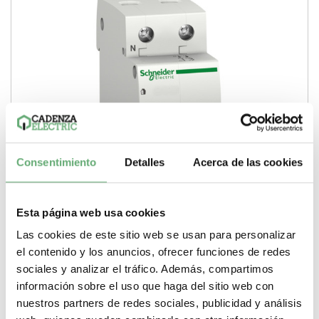
Consentimiento
Detalles
Acerca de las cookies
Esta página web usa cookies
BORNE 4P 100A 4X10 AGUJEROS PRAGMA F ref. 13512
Las cookies de este sitio web se usan para personalizar
[PLAZO 3-6 SEMANAS]
el contenido y los anuncios, ofrecer funciones de redes
16,32€
33,73€
sociales y analizar el tráfico. Además, compartimos
13512 | 63 A | Kaedra | Superficie | Transparente | 6 |
información sobre el uso que haga del sitio web con
Cofret estanco | Schneider Electric BORNE...
nuestros partners de redes sociales, publicidad y análisis
Poder de Corte
6000 A
Gama
Multi 9
Pasos de 9mm (medio
modulo)
8
Tipo de producto o componente
Interruptor