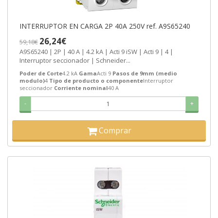
INTERRUPTOR EN CARGA 2P 40A 250V ref. A9S65240
26,24€
59,18€
A9S65240 | 2P | 40 A | 4.2 kA | Acti 9 iSW | Acti 9 | 4 |
Interruptor seccionador | Schneider...
Poder de Corte
4.2 kA
Gama
Acti 9
Pasos de 9mm (medio
modulo)
4
Tipo de producto o componente
Interruptor
seccionador
Corriente nominal
40 A
-
+
Comprar