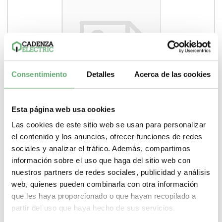
Consentimiento
Detalles
Acerca de las cookies
INTERRUPTOR EN CARGA 4P 40A 380V ref. A9S60440
Esta página web usa cookies
[PLAZO 3-6 SEMANAS]
Las cookies de este sitio web se usan para personalizar
49,35€
115,44€
el contenido y los anuncios, ofrecer funciones de redes
A9S60440 | 4P | 32 A | Acti 9 iSW | Acti 9 | 4 | Interruptor
sociales y analizar el tráfico. Además, compartimos
seccionador | Schneider Electric...
información sobre el uso que haga del sitio web con
Gama
Acti 9
Pasos de 9mm (medio modulo)
4
Tipo de
nuestros partners de redes sociales, publicidad y análisis
producto o componente
Interruptor seccionador
Corriente
nominal
32 A
web, quienes pueden combinarla con otra información
que les haya proporcionado o que hayan recopilado a
-
+
partir del uso que haya hecho de sus servicios.