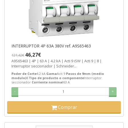
INTERRUPTOR 4P 63A 380V ref. A9S65463
46,27€
121,42€
A9S65463 | 4P | 63 A | 4.2 kA | Acti 9 iSW | Acti 9 | 8 |
Interruptor seccionador | Schneider...
Poder de Corte
4.2 kA
Gama
Acti 9
Pasos de 9mm (medio
modulo)
8
Tipo de producto o componente
Interruptor
seccionador
Corriente nominal
63 A
-
+
Comprar