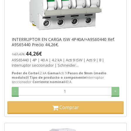
INTERRUPTOR EN CARGA ISW 4P40A/=A9S60440 Ref.
A9S65440 Precio 44,26€.
44,26€
147,47€
A9S65440 | 4P | 40 A | 4.2 kA | Acti 9 iSW | Acti 9 | 8 |
Interruptor seccionador | Schneider...
Poder de Corte
4.2 kA
Gama
Acti 9
Pasos de 9mm (medio
modulo)
8
Tipo de producto o componente
Interruptor
seccionador
Corriente nominal
40 A
-
+
Comprar