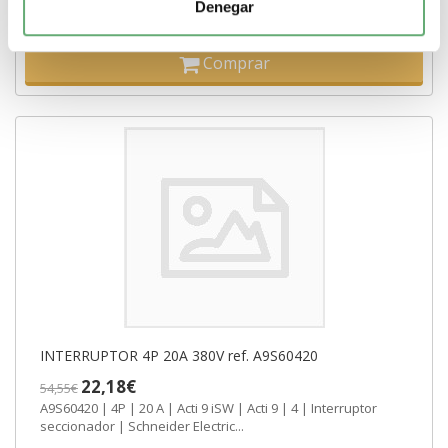
Denegar
-
+
Comprar
INTERRUPTOR 4P 20A 380V ref. A9S60420
22,18€
54,55€
A9S60420 | 4P | 20 A | Acti 9 iSW | Acti 9 | 4 | Interruptor
seccionador | Schneider Electric...