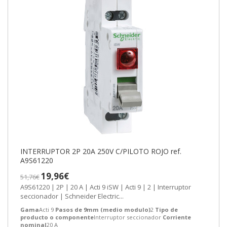
INTERRUPTOR 2P 20A 250V C/PILOTO ROJO ref.
A9S61220
19,96€
51,76€
A9S61220 | 2P | 20 A | Acti 9 iSW | Acti 9 | 2 | Interruptor
seccionador | Schneider Electric...
Gama
Acti 9
Pasos de 9mm (medio modulo)
2
Tipo de
producto o componente
Interruptor seccionador
Corriente
nominal
20 A