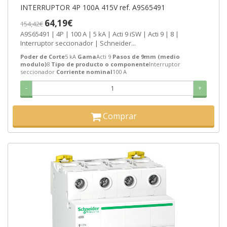
INTERRUPTOR 4P 100A 415V ref. A9S65491
64,19€
154,42€
A9S65491 | 4P | 100 A | 5 kA | Acti 9 iSW | Acti 9 | 8 |
Interruptor seccionador | Schneider...
Poder de Corte
5 kA
Gama
Acti 9
Pasos de 9mm (medio
modulo)
8
Tipo de producto o componente
Interruptor
seccionador
Corriente nominal
100 A
-
+
Comprar