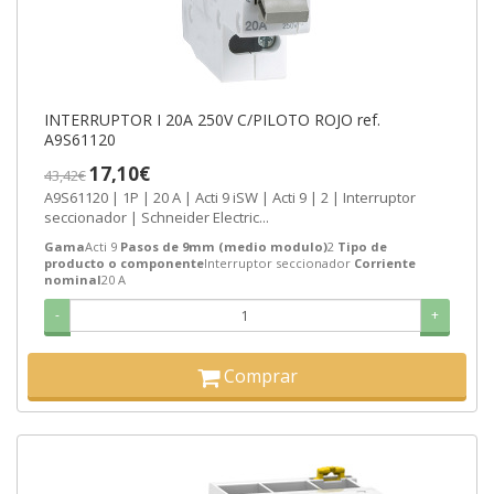
INTERRUPTOR I 20A 250V C/PILOTO ROJO ref.
A9S61120
17,10€
43,42€
A9S61120 | 1P | 20 A | Acti 9 iSW | Acti 9 | 2 | Interruptor
seccionador | Schneider Electric...
Gama
Acti 9
Pasos de 9mm (medio modulo)
2
Tipo de
producto o componente
Interruptor seccionador
Corriente
nominal
20 A
-
+
Comprar