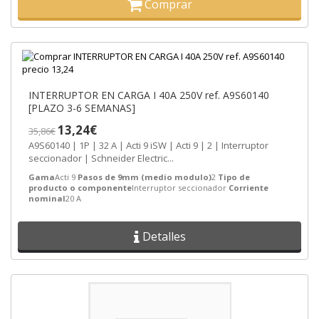
Comprar
INTERRUPTOR EN CARGA I 40A 250V ref. A9S60140
[PLAZO 3-6 SEMANAS]
13,24€
35,86€
A9S60140 | 1P | 32 A | Acti 9 iSW | Acti 9 | 2 | Interruptor
seccionador | Schneider Electric...
Gama
Acti 9
Pasos de 9mm (medio modulo)
2
Tipo de
producto o componente
Interruptor seccionador
Corriente
nominal
20 A
Detalles