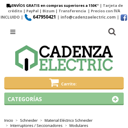
ENVÍOS GRATIS en compras superiores a 150€
* | Tarjeta de
IVA
crédito | PayPal |
Bizum
|
Transferencia
| Precios con
647950421
INCLUIDO |
| info@cadenzaelectric.com
|
Busc
Menú
Carrito
CATEGORÍAS
Inicio
Schneider
Material Eléctrico Schneider
Interruptores / Seccionadores
Modulares