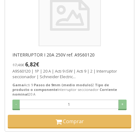
INTERRUPTOR I 20A 250V ref. A9S60120
6,82€
17,46€
A9S60120 | 1P | 20 A | Acti 9 iSW | Acti 9 | 2 | Interruptor
seccionador | Schneider Electric...
Gama
Acti 9
Pasos de 9mm (medio modulo)
2
Tipo de
producto o componente
Interruptor seccionador
Corriente
nominal
20 A
-
+
Comprar