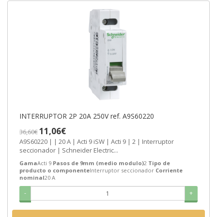
INTERRUPTOR 2P 20A 250V ref. A9S60220
11,06€
36,60€
A9S60220 | | 20 A | Acti 9 iSW | Acti 9 | 2 | Interruptor
seccionador | Schneider Electric...
Gama
Acti 9
Pasos de 9mm (medio modulo)
2
Tipo de
producto o componente
Interruptor seccionador
Corriente
nominal
20 A
-
+