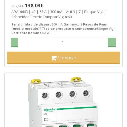
138,03€
387,50€
A9V14463 | 4P | 63 A | 300 mA | Acti 9 | 7 | Bloque Vigi |
Schneider Electric Comprar Vigi ic60...
Sensibilidad de disparo
300 mA
Gama
Acti 9
Pasos de 9mm
(medio modulo)
7
Tipo de producto o componente
Bloque Vigi
Corriente nominal
63 A
-
+
Comprar