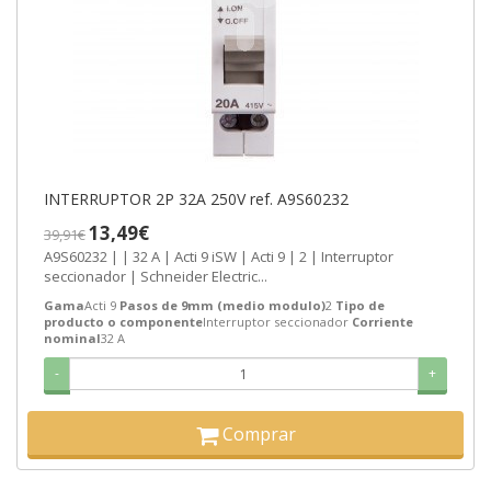
INTERRUPTOR 2P 32A 250V ref. A9S60232
13,49€
39,91€
A9S60232 | | 32 A | Acti 9 iSW | Acti 9 | 2 | Interruptor
seccionador | Schneider Electric...
Gama
Acti 9
Pasos de 9mm (medio modulo)
2
Tipo de
producto o componente
Interruptor seccionador
Corriente
nominal
32 A
-
+
Comprar