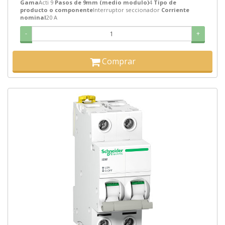
Gama
Acti 9
Pasos de 9mm (medio modulo)
4
Tipo de
producto o componente
Interruptor seccionador
Corriente
nominal
20 A
-
+
Comprar