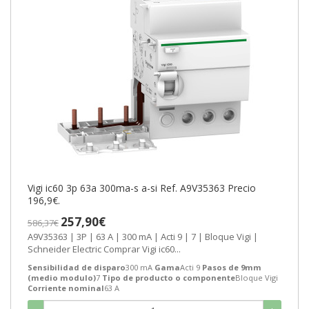
Vigi ic60 3p 63a 300ma-s a-si Ref. A9V35363 Precio
196,9€.
257,90€
586,37€
A9V35363 | 3P | 63 A | 300 mA | Acti 9 | 7 | Bloque Vigi |
Schneider Electric Comprar Vigi ic60...
Sensibilidad de disparo
300 mA
Gama
Acti 9
Pasos de 9mm
(medio modulo)
7
Tipo de producto o componente
Bloque Vigi
Corriente nominal
63 A