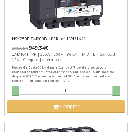
NSX250F TM200D 4P3R ref. LV431641
949,34€
2.067,47€
LV431641 | 4P | 200 A | 200 A | 36 kA | TM-D | LI | Compact
NSX | Compact | Interruptor...
Poder de Corte
36 kA
Gama
Compact
Tipo de producto o
componente
Interruptor automático
Calibre de la unidad de
disparo
200 A
Corriente nominal
200 A
Funcion unidad de
control
LI
Unidad de control
TM-D
-
+
Comprar