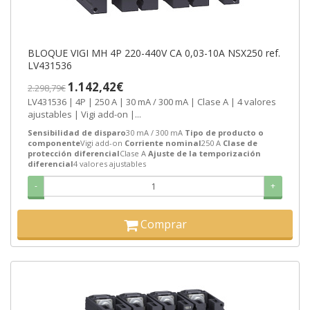
BLOQUE VIGI MH 4P 220-440V CA 0,03-10A NSX250 ref.
LV431536
1.142,42€
2.298,79€
LV431536 | 4P | 250 A | 30 mA / 300 mA | Clase A | 4 valores
ajustables | Vigi add-on |...
Sensibilidad de disparo
30 mA / 300 mA
Tipo de producto o
componente
Vigi add-on
Corriente nominal
250 A
Clase de
protección diferencial
Clase A
Ajuste de la temporización
diferencial
4 valores ajustables
-
+
Comprar