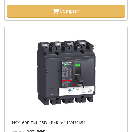
Comprar
NSX160F TM125D 4P4R ref. LV430651
442,66€