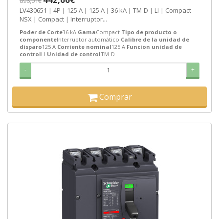
896,01€
LV430651 | 4P | 125 A | 125 A | 36 kA | TM-D | LI | Compact
NSX | Compact | Interruptor...
Poder de Corte
36 kA
Gama
Compact
Tipo de producto o
componente
Interruptor automático
Calibre de la unidad de
disparo
125 A
Corriente nominal
125 A
Funcion unidad de
control
LI
Unidad de control
TM-D
-
+
Comprar