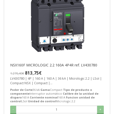
NSX160F MICROLOGIC 2.2 160A 4P4R ref. LV430780
813,75€
1.276,40€
LV430780 | 4P | 160 A | 160 A | 36 kA | Micrologic 2.2 | LSoI |
Compact NSX | Compact |...
Poder de Corte
36 kA
Gama
Compact
Tipo de producto o
componente
Interruptor automático
Calibre de la unidad de
disparo
160 A
Corriente nominal
160 A
Funcion unidad de
control
LSoI
Unidad de control
Micrologic 2.2
-
+