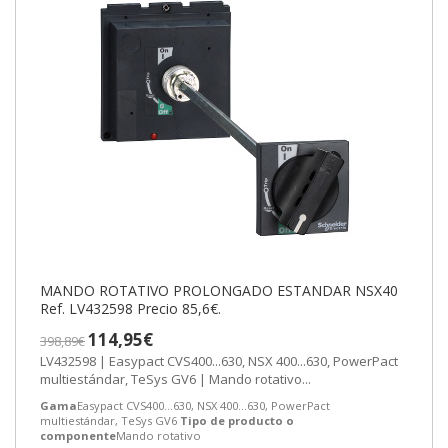
MANDO ROTATIVO PROLONGADO ESTANDAR NSX40
Ref. LV432598 Precio 85,6€.
114,95€
398,89€
LV432598 | Easypact CVS400...630, NSX 400...630, PowerPact
multiestándar, TeSys GV6 | Mando rotativo...
Gama
Easypact CVS400...630, NSX 400...630, PowerPact
multiestándar, TeSys GV6
Tipo de producto o
componente
Mando rotativo