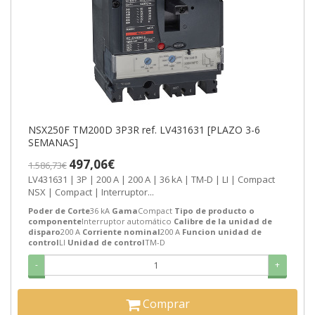
NSX250F TM200D 3P3R ref. LV431631 [PLAZO 3-6
SEMANAS]
497,06€
1.586,73€
LV431631 | 3P | 200 A | 200 A | 36 kA | TM-D | LI | Compact
NSX | Compact | Interruptor...
Poder de Corte
36 kA
Gama
Compact
Tipo de producto o
componente
Interruptor automático
Calibre de la unidad de
disparo
200 A
Corriente nominal
200 A
Funcion unidad de
control
LI
Unidad de control
TM-D
-
+
Comprar