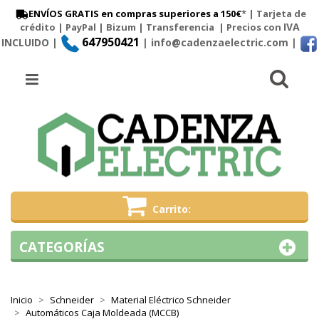
ENVÍOS GRATIS en compras superiores a 150€
* | Tarjeta de
IVA
crédito | PayPal |
Bizum
|
Transferencia
| Precios con
647950421
INCLUIDO |
| info@cadenzaelectric.com
|
Busc
Menú
Carrito
CATEGORÍAS
Inicio
Schneider
Material Eléctrico Schneider
Automáticos Caja Moldeada (MCCB)