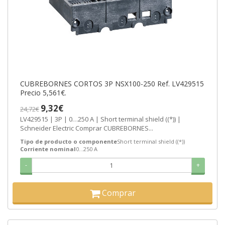
CUBREBORNES CORTOS 3P NSX100-250 Ref. LV429515
Precio 5,561€.
9,32€
24,72€
LV429515 | 3P | 0…250 A | Short terminal shield ((*)) |
Schneider Electric Comprar CUBREBORNES...
Tipo de producto o componente
Short terminal shield ((*))
Corriente nominal
0…250 A
-
+
Comprar