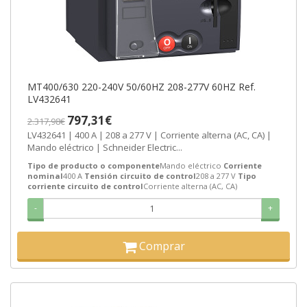
MT400/630 220-240V 50/60HZ 208-277V 60HZ Ref.
LV432641
797,31€
2.317,98€
LV432641 | 400 A | 208 a 277 V | Corriente alterna (AC, CA) |
Mando eléctrico | Schneider Electric...
Tipo de producto o componente
Mando eléctrico
Corriente
nominal
400 A
Tensión circuito de control
208 a 277 V
Tipo
corriente circuito de control
Corriente alterna (AC, CA)
-
+
Comprar