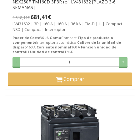
NSX250F TM160D 3P3R ref. LV431632 [PLAZO 3-6
SEMANAS]
681,41€
1.518,11€
LV431632 | 3P | 160 A | 160 A | 36 kA | TM-D | LI | Compact
NSX | Compact | Interruptor...
Poder de Corte
36 kA
Gama
Compact
Tipo de producto o
componente
Interruptor automático
Calibre de la unidad de
disparo
160 A
Corriente nominal
160 A
Funcion unidad de
control
LI
Unidad de control
TM-D
-
+
Comprar