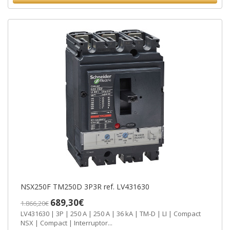
NSX250F TM250D 3P3R ref. LV431630
689,30€
1.866,20€
LV431630 | 3P | 250 A | 250 A | 36 kA | TM-D | LI | Compact
NSX | Compact | Interruptor...