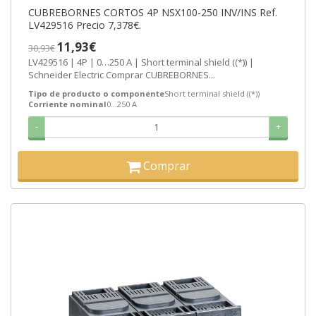
CUBREBORNES CORTOS 4P NSX100-250 INV/INS Ref.
LV429516 Precio 7,378€.
11,93€
30,93€
LV429516 | 4P | 0…250 A | Short terminal shield ((*)) |
Schneider Electric Comprar CUBREBORNES...
Tipo de producto o componente
Short terminal shield ((*))
Corriente nominal
0…250 A
-
+
Comprar