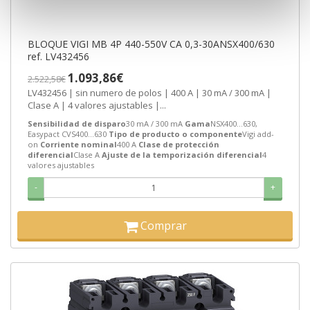
BLOQUE VIGI MB 4P 440-550V CA 0,3-30ANSX400/630
ref. LV432456
1.093,86€
2.522,58€
LV432456 | sin numero de polos | 400 A | 30 mA / 300 mA |
Clase A | 4 valores ajustables |...
Sensibilidad de disparo
30 mA / 300 mA
Gama
NSX400...630,
Easypact CVS400...630
Tipo de producto o componente
Vigi add-
on
Corriente nominal
400 A
Clase de protección
diferencial
Clase A
Ajuste de la temporización diferencial
4
valores ajustables
-
+
Comprar