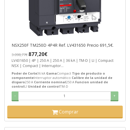
NSX250F TM250D 4P4R Ref. LV431650 Precio 691,5€.
877,20€
3.098,77€
LV431650 | 4P | 250 A | 250 A | 36 kA | TM-D | LI | Compact
NSX | Compact | Interruptor...
Poder de Corte
36 kA
Gama
Compact
Tipo de producto o
componente
Interruptor automático
Calibre de la unidad de
disparo
250 A
Corriente nominal
250 A
Funcion unidad de
control
LI
Unidad de control
TM-D
-
+
Comprar