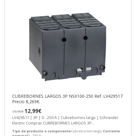
CUBREBORNES LARGOS 3P NSX100-250 Ref. LV429517
Precio 8,269€.
12,99€
36,95€
LV429517 | 3P | 0…250 A | Cubrebornes largo | Schneider
Electric Comprar CUBREBORNES LARGOS 3P...
Tipo de producto o componente
Cubrebornes largo
Corriente
nominal
0…250 A