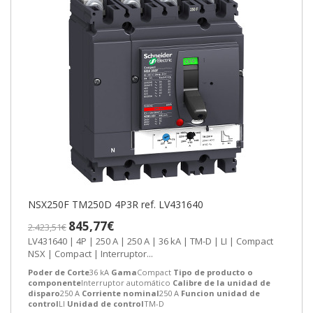
NSX250F TM250D 4P3R ref. LV431640
845,77€
2.423,51€
LV431640 | 4P | 250 A | 250 A | 36 kA | TM-D | LI | Compact
NSX | Compact | Interruptor...
Poder de Corte
36 kA
Gama
Compact
Tipo de producto o
componente
Interruptor automático
Calibre de la unidad de
disparo
250 A
Corriente nominal
250 A
Funcion unidad de
control
LI
Unidad de control
TM-D