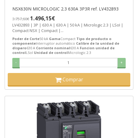
NSX630N MICROLOGIC 2.3 630A 3P3R ref. LV432893
1.496,15€
3.757,60€
LV432893 | 3P | 630 A | 630 A | 50 kA | Micrologic 2.3 | LSoI |
Compact NSX | Compact |...
Poder de Corte
50 kA
Gama
Compact
Tipo de producto o
componente
Interruptor automático
Calibre de la unidad de
disparo
630 A
Corriente nominal
630 A
Funcion unidad de
control
LSoI
Unidad de control
Micrologic 2.3
-
+
Comprar