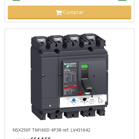
Comprar
NSX250F TM160D 4P3R ref. LV431642