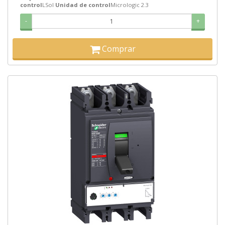
control
LSoI
Unidad de control
Micrologic 2.3
-
+
Comprar