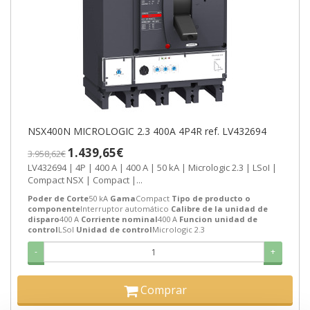
NSX400N MICROLOGIC 2.3 400A 4P4R ref. LV432694
1.439,65€
3.958,62€
LV432694 | 4P | 400 A | 400 A | 50 kA | Micrologic 2.3 | LSoI |
Compact NSX | Compact |...
Poder de Corte
50 kA
Gama
Compact
Tipo de producto o
componente
Interruptor automático
Calibre de la unidad de
disparo
400 A
Corriente nominal
400 A
Funcion unidad de
control
LSoI
Unidad de control
Micrologic 2.3
-
+
Comprar