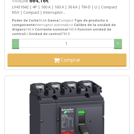
664,16€
1.978,20€
LV431642 | 4P | 160 A | 160 A | 36 kA | TM-D | LI | Compact
NSX | Compact | Interruptor...
Poder de Corte
36 kA
Gama
Compact
Tipo de producto o
componente
Interruptor automático
Calibre de la unidad de
disparo
160 A
Corriente nominal
160 A
Funcion unidad de
control
LI
Unidad de control
TM-D
-
+
Comprar