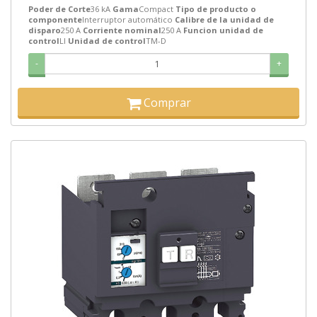
Poder de Corte
36 kA
Gama
Compact
Tipo de producto o
componente
Interruptor automático
Calibre de la unidad de
disparo
250 A
Corriente nominal
250 A
Funcion unidad de
control
LI
Unidad de control
TM-D
-
+
Comprar