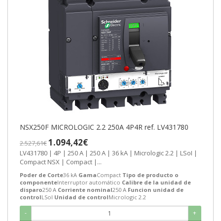
NSX250F MICROLOGIC 2.2 250A 4P4R ref. LV431780
1.094,42€
2.527,61€
LV431780 | 4P | 250 A | 250 A | 36 kA | Micrologic 2.2 | LSoI |
Compact NSX | Compact |...
Poder de Corte
36 kA
Gama
Compact
Tipo de producto o
componente
Interruptor automático
Calibre de la unidad de
disparo
250 A
Corriente nominal
250 A
Funcion unidad de
control
LSoI
Unidad de control
Micrologic 2.2
-
+