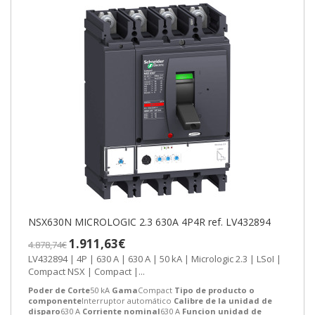
NSX630N MICROLOGIC 2.3 630A 4P4R ref. LV432894
1.911,63€
4.878,74€
LV432894 | 4P | 630 A | 630 A | 50 kA | Micrologic 2.3 | LSoI |
Compact NSX | Compact |...
Poder de Corte
50 kA
Gama
Compact
Tipo de producto o
componente
Interruptor automático
Calibre de la unidad de
disparo
630 A
Corriente nominal
630 A
Funcion unidad de