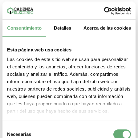
Consentimiento
Detalles
Acerca de las cookies
Esta página web usa cookies
Las cookies de este sitio web se usan para personalizar
el contenido y los anuncios, ofrecer funciones de redes
sociales y analizar el tráfico. Además, compartimos
información sobre el uso que haga del sitio web con
nuestros partners de redes sociales, publicidad y análisis
web, quienes pueden combinarla con otra información
que les haya proporcionado o que hayan recopilado a
NSX400N MICROLOGIC 2.3 400A 3P3R ref. LV432693
partir del uso que haya hecho de sus servicios.
1.438,73€
3.044,40€
LV432693 | 3P | 400 A | 400 A | 50 kA | Micrologic 2.3 | LSoI |
Selección
Compact NSX | Compact |...
Necesarias
de
Poder de Corte
50 kA
Gama
Compact
Tipo de producto o