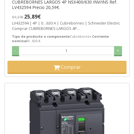
CUBREBORNES LARGOS 4P NSX400/630 INV/INS Ref.
LV432594 Precio 20,59€.
25,89€
91,37€
LV432594 | 4P | 0…630 A | Cubrebornes | Schneider Electric
Comprar CUBREBORNES LARGOS 4P...
Tipo de producto o componente
Cubrebornes
Corriente
nominal
0…630 A
-
+
Comprar