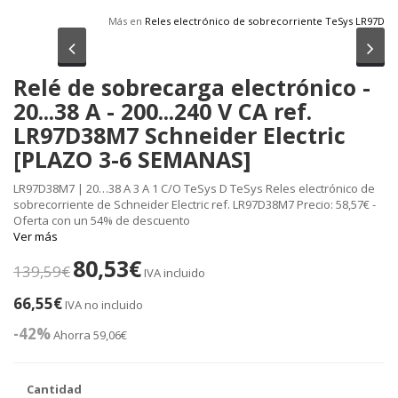
Más en
Reles electrónico de sobrecorriente TeSys LR97D
Anterior
Sig
Relé de sobrecarga electrónico -
20...38 A - 200...240 V CA ref.
LR97D38M7 Schneider Electric
[PLAZO 3-6 SEMANAS]
LR97D38M7 | 20…38 A 3 A 1 C/O TeSys D TeSys Reles electrónico de
sobrecorriente de Schneider Electric ref. LR97D38M7 Precio: 58,57€ -
Oferta con un 54% de descuento
Ver más
80,53€
139,59€
IVA incluido
66,55€
IVA no incluido
-42%
Ahorra 59,06€
Cantidad