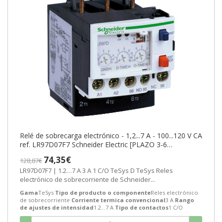
Relé de sobrecarga electrónico - 1,2...7 A - 100...120 V CA
ref. LR97D07F7 Schneider Electric [PLAZO 3-6
SEMANAS]
74,35€
128,87€
LR97D07F7 | 1.2…7 A 3 A 1 C/O TeSys D TeSys Reles
electrónico de sobrecorriente de Schneider...
Gama
TeSys
Tipo de producto o componente
Reles electrónico
de sobrecorriente
Corriente termica convencional
3 A
Rango
de ajustes de intensidad
1.2…7 A
Tipo de contactos
1 C/O