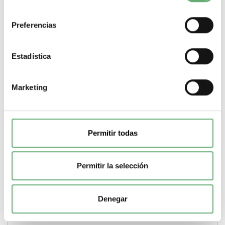
de ajustes de intensidad
20…38 A
Tipo de contactos
1 C/O
consentimiento
-
+
Preferencias
Comprar
Estadística
Marketing
Permitir todas
Permitir la selección
Denegar