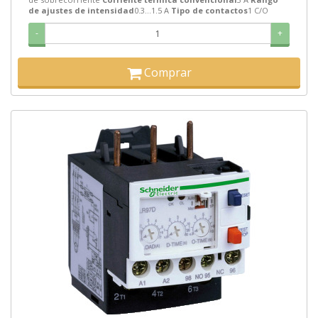
de ajustes de intensidad
0.3…1.5 A
Tipo de contactos
1 C/O
-
+
Comprar