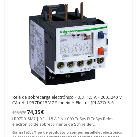
Relé de sobrecarga electrónico - 0,3...1,5 A - 200...240 V
CA ref. LR97D015M7 Schneider Electric [PLAZO 3-6
SEMANAS]
74,35€
128,87€
LR97D015M7 | 0.3…1.5 A 3 A 1 C/O TeSys D TeSys Reles
electrónico de sobrecorriente de Schneider...
Gama
TeSys
Tipo de producto o componente
Reles electrónico
de sobrecorriente
Corriente termica convencional
3 A
Rango