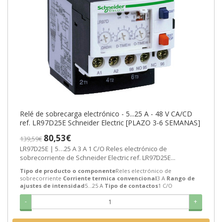
Relé de sobrecarga electrónico - 5...25 A - 48 V CA/CD
ref. LR97D25E Schneider Electric [PLAZO 3-6 SEMANAS]
80,53€
139,59€
LR97D25E | 5…25 A 3 A 1 C/O Reles electrónico de
sobrecorriente de Schneider Electric ref. LR97D25E...
Tipo de producto o componente
Reles electrónico de
sobrecorriente
Corriente termica convencional
3 A
Rango de
ajustes de intensidad
5…25 A
Tipo de contactos
1 C/O
-
+