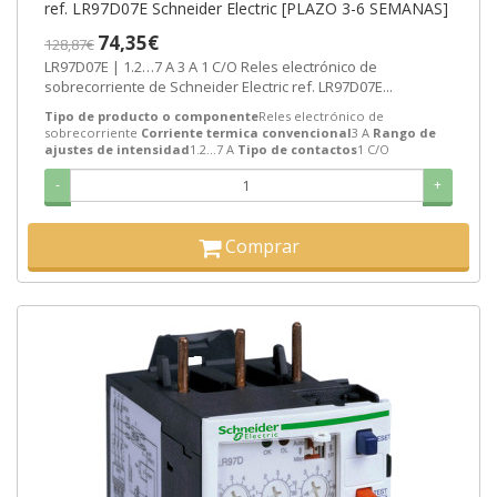
ref. LR97D07E Schneider Electric [PLAZO 3-6 SEMANAS]
74,35€
128,87€
LR97D07E | 1.2…7 A 3 A 1 C/O Reles electrónico de
sobrecorriente de Schneider Electric ref. LR97D07E...
Tipo de producto o componente
Reles electrónico de
sobrecorriente
Corriente termica convencional
3 A
Rango de
ajustes de intensidad
1.2…7 A
Tipo de contactos
1 C/O
-
+
Comprar