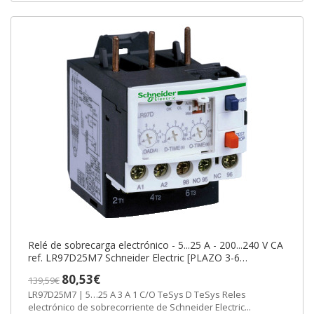
Relé de sobrecarga electrónico - 5...25 A - 200...240 V CA
ref. LR97D25M7 Schneider Electric [PLAZO 3-6
SEMANAS]
80,53€
139,59€
LR97D25M7 | 5…25 A 3 A 1 C/O TeSys D TeSys Reles
electrónico de sobrecorriente de Schneider Electric...