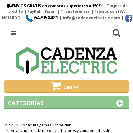
ENVÍOS GRATIS en compras superiores a 150€
* | Tarjeta de
IVA
crédito | PayPal |
Bizum
|
Transferencia
| Precios con
647950421
INCLUIDO |
| info@cadenzaelectric.com
|
Busc
Menú
Carrito
CATEGORÍAS
Inicio
Todas las gamas Schneider
Arrancadores de motor, contactores y componentes de