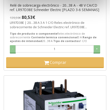
Relé de sobrecarga electrónico - 20...38 A - 48 V CA/CD
ref. LR97D38E Schneider Electric [PLAZO 3-6 SEMANAS]
80,53€
139,59€
LR97D38E | 20…38 A 3 A 1 C/O Reles electrónico de
sobrecorriente de Schneider Electric ref. LR97D38E...
Tipo de producto o componente
Reles electrónico de
sobrecorriente
Corriente termica convencional
3 A
Rango de
ajustes de intensidad
20…38 A
Tipo de contactos
1 C/O
-
+
Comprar