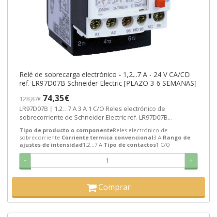
Relé de sobrecarga electrónico - 1,2...7 A - 24 V CA/CD
ref. LR97D07B Schneider Electric [PLAZO 3-6 SEMANAS]
74,35€
128,87€
LR97D07B | 1.2…7 A 3 A 1 C/O Reles electrónico de
sobrecorriente de Schneider Electric ref. LR97D07B...
Tipo de producto o componente
Reles electrónico de
sobrecorriente
Corriente termica convencional
3 A
Rango de
ajustes de intensidad
1.2…7 A
Tipo de contactos
1 C/O
-
+
Comprar