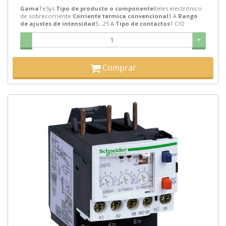
Gama
TeSys
Tipo de producto o componente
Reles electrónico
de sobrecorriente
Corriente termica convencional
3 A
Rango
de ajustes de intensidad
5…25 A
Tipo de contactos
1 C/O
-
+
Comprar