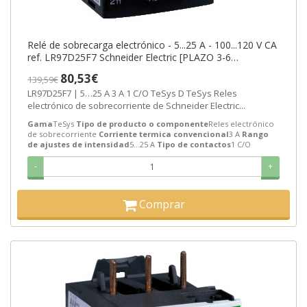
Relé de sobrecarga electrónico - 5...25 A - 100...120 V CA
ref. LR97D25F7 Schneider Electric [PLAZO 3-6
SEMANAS]
80,53€
139,59€
LR97D25F7 | 5…25 A 3 A 1 C/O TeSys D TeSys Reles
electrónico de sobrecorriente de Schneider Electric...
Gama
TeSys
Tipo de producto o componente
Reles electrónico
de sobrecorriente
Corriente termica convencional
3 A
Rango
de ajustes de intensidad
5…25 A
Tipo de contactos
1 C/O
-
+
Comprar