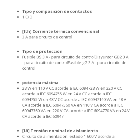
.
Tipo y composición de contactos
1 C/O
.
[Ith] Corriente térmica convencional
3 A para circuito de control
.
Tipo de protección
Fusible BS 3 A - para circuito de controlDisyuntor GB2 3 A
- para circuito de controlFusible gG 3 A - para circuito de
control
.
potencia máxima
28 W en 110 V CC acorde a IEC 6094728 W en 220 V CC
acorde a IEC 6094755 W en 24 V CC acorde a IEC
6094755 W en 48 V CC acorde a IEC 60947140 VA en 48 V
CA acorde a IEC 60947360 VA en 110 V CA acorde a IEC
60947360 VA en 220 V CA acorde a IEC 6094770 VA en 24 V
CA acorde a IEC 60947
.
[Ui] Tensión nominal de aislamiento
Circuito de alimentación. estado 1 600 V acorde a