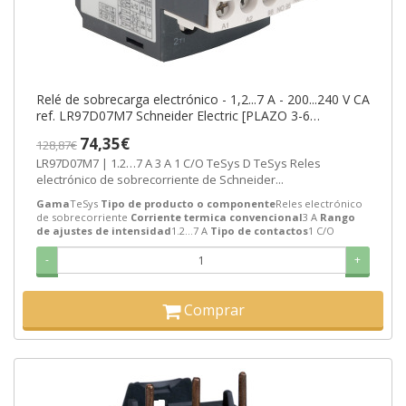
Relé de sobrecarga electrónico - 1,2...7 A - 200...240 V CA
ref. LR97D07M7 Schneider Electric [PLAZO 3-6
SEMANAS]
74,35€
128,87€
LR97D07M7 | 1.2…7 A 3 A 1 C/O TeSys D TeSys Reles
electrónico de sobrecorriente de Schneider...
Gama
TeSys
Tipo de producto o componente
Reles electrónico
de sobrecorriente
Corriente termica convencional
3 A
Rango
de ajustes de intensidad
1.2…7 A
Tipo de contactos
1 C/O
-
+
Comprar