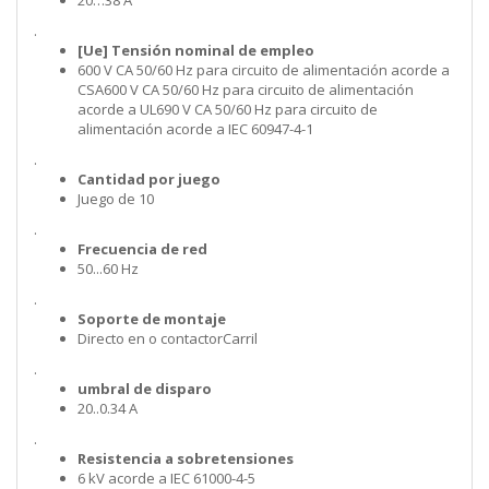
20…38 A
.
[Ue] Tensión nominal de empleo
600 V CA 50/60 Hz para circuito de alimentación acorde a
CSA600 V CA 50/60 Hz para circuito de alimentación
acorde a UL690 V CA 50/60 Hz para circuito de
alimentación acorde a IEC 60947-4-1
.
Cantidad por juego
Juego de 10
.
Frecuencia de red
50...60 Hz
.
Soporte de montaje
Directo en o contactorCarril
.
umbral de disparo
20..0.34 A
.
Resistencia a sobretensiones
6 kV acorde a IEC 61000-4-5