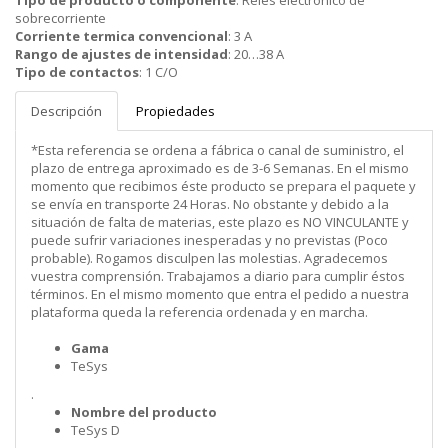
Tipo de producto o componente
:
Reles electrónico de
sobrecorriente
Corriente termica convencional
:
3 A
Rango de ajustes de intensidad
:
20…38 A
Tipo de contactos
:
1 C/O
Descripción
Propiedades
*Esta referencia se ordena a fábrica o canal de suministro, el
plazo de entrega aproximado es de 3-6 Semanas. En el mismo
momento que recibimos éste producto se prepara el paquete y
se envía en transporte 24 Horas. No obstante y debido a la
situación de falta de materias, este plazo es NO VINCULANTE y
puede sufrir variaciones inesperadas y no previstas (Poco
probable). Rogamos disculpen las molestias. Agradecemos
vuestra comprensión. Trabajamos a diario para cumplir éstos
términos. En el mismo momento que entra el pedido a nuestra
plataforma queda la referencia ordenada y en marcha.
Gama
TeSys
.
Nombre del producto
TeSys D