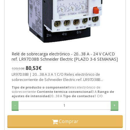
Relé de sobrecarga electrónico - 20...38 A - 24 V CA/CD
ref. LR97D38B Schneider Electric [PLAZO 3-6 SEMANAS]
80,53€
139,59€
LR97D38B | 20…38 A 3 A 1 C/O Reles electrónico de
sobrecorriente de Schneider Electric ref. LR97D38B...
Tipo de producto o componente
Reles electrónico de
sobrecorriente
Corriente termica convencional
3 A
Rango de
ajustes de intensidad
20…38 A
Tipo de contactos
1 C/O
-
+
Comprar