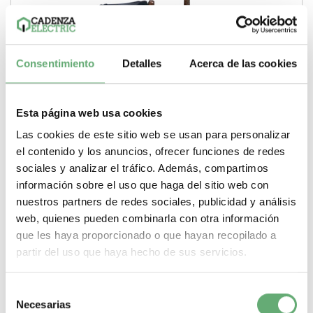
Consentimiento
Detalles
Acerca de las cookies
Esta página web usa cookies
Las cookies de este sitio web se usan para personalizar
el contenido y los anuncios, ofrecer funciones de redes
sociales y analizar el tráfico. Además, compartimos
información sobre el uso que haga del sitio web con
nuestros partners de redes sociales, publicidad y análisis
Relé de sobrecarga electrónico - 20...38 A - 100...120 V
web, quienes pueden combinarla con otra información
CA ref. LR97D38F7 Schneider Electric [PLAZO 3-6
que les haya proporcionado o que hayan recopilado a
SEMANAS]
80,53€
139,59€
partir del uso que haya hecho de sus servicios.
LR97D38F7 | 20…38 A 3 A 1 C/O TeSys D TeSys Reles
electrónico de sobrecorriente de Schneider...
Selección
Gama
TeSys
Tipo de producto o componente
Reles electrónico
Necesarias
de sobrecorriente
Corriente termica convencional
3 A
Rango
de