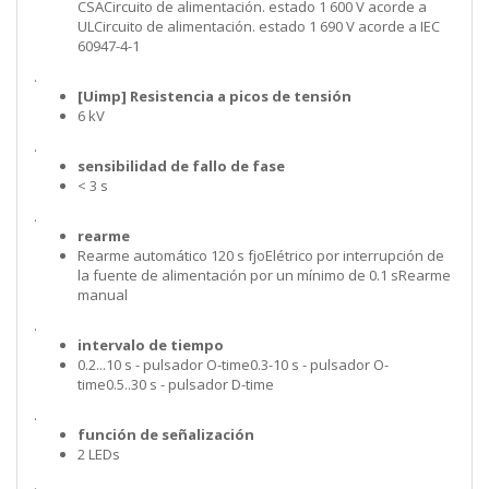
CSACircuito de alimentación. estado 1 600 V acorde a
ULCircuito de alimentación. estado 1 690 V acorde a IEC
60947-4-1
.
[Uimp] Resistencia a picos de tensión
6 kV
.
sensibilidad de fallo de fase
< 3 s
.
rearme
Rearme automático 120 s fjoElétrico por interrupción de
la fuente de alimentación por un mínimo de 0.1 sRearme
manual
.
intervalo de tiempo
0.2...10 s - pulsador O-time0.3-10 s - pulsador O-
time0.5..30 s - pulsador D-time
.
función de señalización
2 LEDs
.