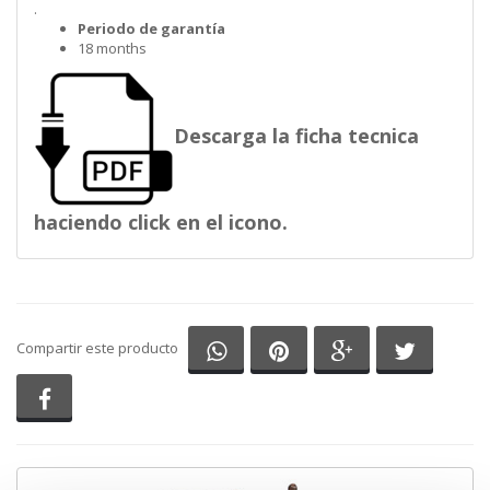
.
Periodo de garantía
18 months
Descarga la ficha tecnica
haciendo click en el icono.
Compartir en Whatsapp
Compartir en Pinterest
Compartir en G
Comparti
Compartir este producto
Compartir en Facebook