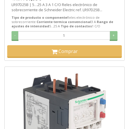
LR97D25B | 5…25 A 3 A 1 C/O Reles electrónico de
sobrecorriente de Schneider Electric ref. LR97D25B...
Tipo de producto o componente
Reles electrónico de
sobrecorriente
Corriente termica convencional
3 A
Rango de
ajustes de intensidad
5…25 A
Tipo de contactos
1 C/O
-
+
Comprar